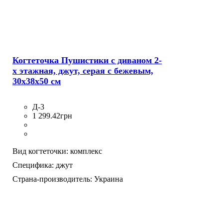
Когтеточка Пушистики с диваном 2-
х этажная, джут, серая с бежевым,
30х38х50 см
Д-3
1 299
.
42
грн
Вид когтеточки:
комплекс
Специфика:
джут
Страна-производитель:
Украина