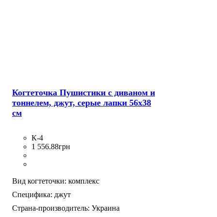
Когтеточка Пушистики с диваном и
тоннелем, джут, серые лапки 56х38
см
К-4
1 556
.
88
грн
Вид когтеточки:
комплекс
Специфика:
джут
Страна-производитель:
Украина