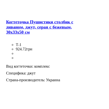
Когтеточка Пушистики столбик с
диваном, джут, серая с бежевым,
30х33х50 см
Т-1
924
.
72
грн
Вид когтеточки:
комплекс
Специфика:
джут
Страна-производитель:
Украина