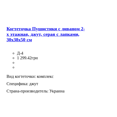
Когтеточка Пушистики с диваном 2-
х этажная, джут, серая с лапками,
30х38х50 см
Д-4
1 299
.
42
грн
Вид когтеточки:
комплекс
Специфика:
джут
Страна-производитель:
Украина