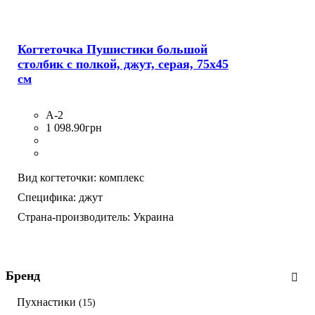
Когтеточка Пушистики большой
столбик с полкой, джут, серая, 75х45
см
А-2
1 098
.
90
грн
Вид когтеточки:
комплекс
Специфика:
джут
Страна-производитель:
Украина
Бренд
Пухнастики
(15)