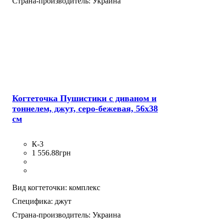
Страна-производитель:
Украина
Когтеточка Пушистики с диваном и
тоннелем, джут, серо-бежевая, 56х38
см
К-3
1 556
.
88
грн
Вид когтеточки:
комплекс
Специфика:
джут
Страна-производитель:
Украина