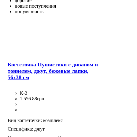
дорогие
новые поступления
популярность
Когтеточка Пушистики с диваном и
тоннелем, джут, бежевые лапки,
56х38 см
К-2
1 556
.
88
грн
Вид когтеточки:
комплекс
Специфика:
джут