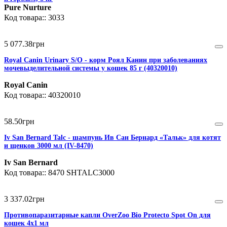
Pure Nurture
3033
5 077
.
38
грн
Royal Canin Urinary S/O - корм Роял Канин при заболеваниях
мочевыделительной системы у кошек 85 г (40320010)
Royal Canin
40320010
58
.
50
грн
Iv San Bernard Talc - шампунь Ив Сан Бернард «Тальк» для котят
и щенков 3000 мл (IV-8470)
Iv San Bernard
8470 SHTALC3000
3 337
.
02
грн
Противопаразитарные капли OverZoo Bio Protecto Spot On для
кошек 4x1 мл