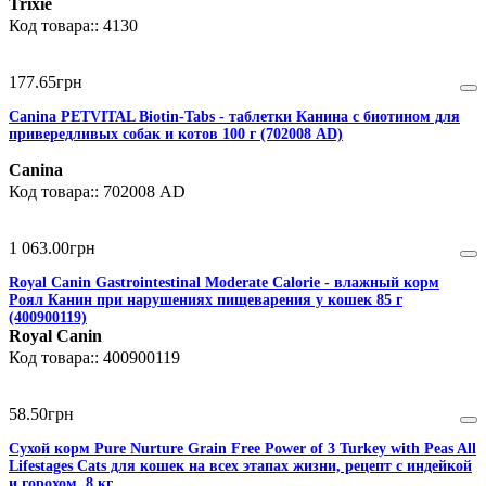
Trixie
4130
177
.
65
грн
Canina PETVITAL Biotin-Tabs - таблетки Канина с биотином для
привередливых собак и котов 100 г (702008 AD)
Canina
702008 AD
1 063
.
00
грн
Royal Canin Gastrointestinal Moderate Calorie - влажный корм
Роял Канин при нарушениях пищеварения у кошек 85 г
(400900119)
Royal Canin
400900119
58
.
50
грн
Сухой корм Pure Nurture Grain Free Power of 3 Turkey with Peas All
Lifestages Cats для кошек на всех этапах жизни, рецепт с индейкой
и горохом, 8 кг