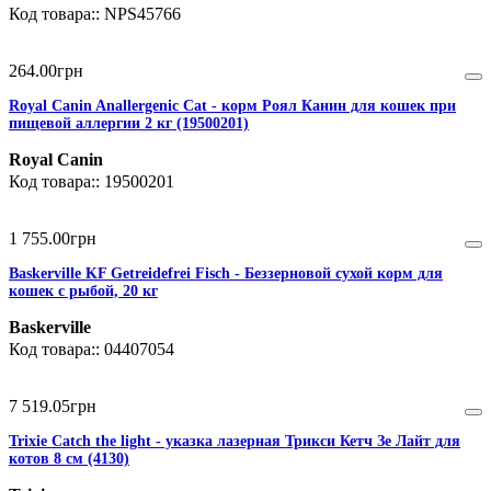
NPS45766
264
.
00
грн
Royal Canin Anallergenic Cat - корм Роял Канин для кошек при
пищевой аллергии 2 кг (19500201)
Royal Canin
19500201
1 755
.
00
грн
Baskerville KF Getreidefrei Fisch - Беззерновой сухой корм для
кошек с рыбой, 20 кг
Baskerville
04407054
7 519
.
05
грн
Trixie Catch the light - указка лазерная Трикси Кетч Зе Лайт для
котов 8 см (4130)