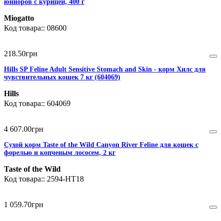
юниоров с курицей, 400 г
Miogatto
08600
218
.
50
грн
Hills SP Feline Adult Sensitive Stomach and Skin - корм Хилс для
чувствительных кошек 7 кг (604069)
Hills
604069
4 607
.
00
грн
Сухой корм Taste of the Wild Canyon River Feline для кошек с
форелью и копченым лососем, 2 кг
Taste of the Wild
2594-HT18
1 059
.
70
грн