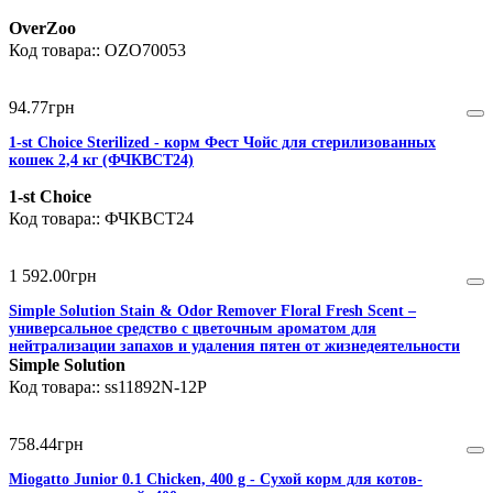
OverZoo
OZO70053
94
.
77
грн
1-st Choice Sterilized - корм Фест Чойс для стерилизованных
кошек 2,4 кг (ФЧКВСТ24)
1-st Choice
ФЧКВСТ24
1 592
.
00
грн
Simple Solution Stain & Odor Remover Floral Fresh Scent –
универсальное средство с цветочным ароматом для
нейтрализации запахов и удаления пятен от жизнедеятельности
животных, 945мл
Simple Solution
ss11892N-12P
758
.
44
грн
Miogatto Junior 0.1 Сhicken, 400 g - Сухой корм для котов-