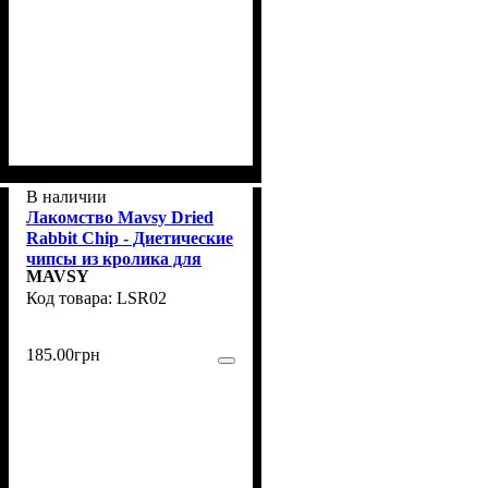
В наличии
Лакомство Mavsy Dried
Rabbit Chip - Диетические
чипсы из кролика для
MAVSY
собак с чувствительным
LSR02
пищеварением, 100 г
185
.
00
грн