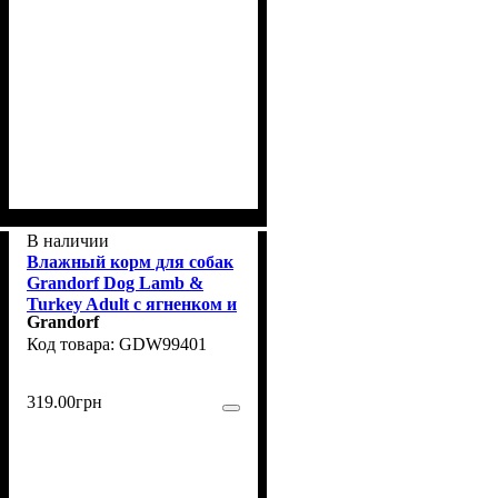
В наличии
Влажный корм для собак
Grandorf Dog Lamb &
Turkey Adult с ягненком и
Grandorf
индейкой, 400 г
GDW99401
319
.
00
грн