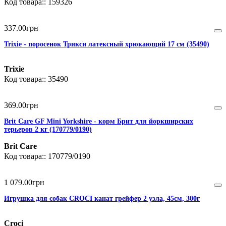
159326
337
.
00
грн
Trixie - поросенок Трикси латексный хрюкающий 17 см (35490)
Trixie
35490
369
.
00
грн
Brit Care GF Mini Yorkshire - корм Брит для йоркширских
терьеров 2 кг (170779/0190)
Brit Care
170779/0190
1 079
.
00
грн
Игрушка для собак CROCI канат грейфер 2 узла, 45см, 300г
Croci