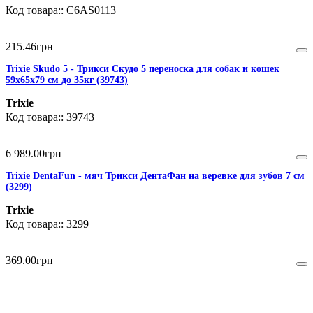
C6AS0113
215
.
46
грн
Trixie Skudo 5 - Трикси Скудо 5 переноска для собак и кошек
59х65х79 см до 35кг (39743)
Trixie
39743
6 989
.
00
грн
Trixie DentaFun - мяч Трикси ДентаФан на веревке для зубов 7 см
(3299)
Trixie
3299
369
.
00
грн