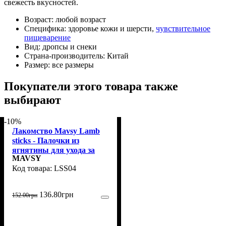
свежесть вкусностей.
Возраст:
любой возраст
Специфика:
здоровье кожи и шерсти,
чувствительное
пищеварение
Вид:
дропсы и снеки
Страна-производитель:
Китай
Размер:
все размеры
Покупатели этого товара также
выбирают
-10%
Лакомство Mavsy Lamb
sticks - Палочки из
ягнятины для ухода за
MAVSY
зубами и деснами для
LSS04
собак, 100 г
136
.
80
грн
152
.
00
грн