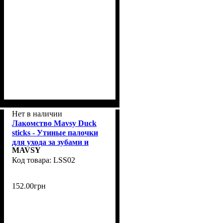
Нет в наличии
Лакомство Mavsy Duck
sticks - Утиные палочки
для ухода за зубами и
MAVSY
деснами для собак, 120 г
LSS02
152
.
00
грн