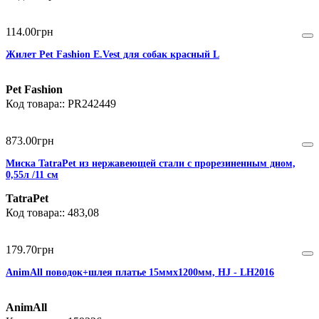
114
.
00
грн
Жилет Pet Fashion E.Vest для собак красный L
Pet Fashion
PR242449
873
.
00
грн
Миска TatraPet из нержавеющей стали с прорезиненным дном,
0,55л /11 см
TatraPet
483,08
179
.
70
грн
AnimAll поводок+шлея платье 15ммх1200мм, HJ - LH2016
AnimAll