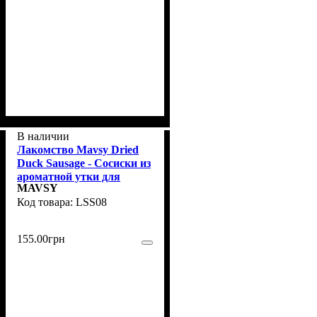
В наличии
Лакомство Mavsy Dried
Duck Sausage - Сосиски из
ароматной утки для
MAVSY
собак, 100 г
LSS08
155
.
00
грн