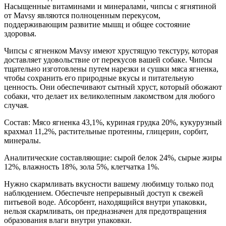
Насыщенные витаминами и минералами, чипсы с ягнятиной
от Mavsy являются полноценным перекусом,
поддерживающим развитие мышц и общее состояние
здоровья.
Чипсы с ягненком Mavsy имеют хрустящую текстуру, которая
доставляет удовольствие от перекусов вашей собаке. Чипсы
тщательно изготовлены путем нарезки и сушки мяса ягненка,
чтобы сохранить его природные вкусы и питательную
ценность. Они обеспечивают сытный хруст, который обожают
собаки, что делает их великолепным лакомством для любого
случая.
Состав: Мясо ягненка 43,1%, куриная грудка 20%, кукурузный
крахмал 11,2%, растительные протеины, глицерин, сорбит,
минералы.
Аналитические составляющие: сырой белок 24%, сырые жиры
12%, влажность 18%, зола 5%, клетчатка 1%.
Нужно скармливать вкусности вашему любимцу только под
наблюдением. Обеспечьте непрерывный доступ к свежей
питьевой воде. Абсорбент, находящийся внутри упаковки,
нельзя скармливать, он предназначен для предотвращения
образования влаги внутри упаковки.