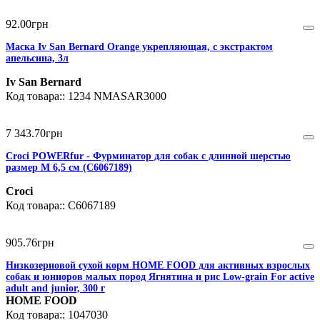
92
.
00
грн
Маска Iv San Bernard Orange укрепляющая, с экстрактом
апельсина, 3л
Iv San Bernard
1234 NMASAR3000
7 343
.
70
грн
Croci POWERfur - Фурминатор для собак с длинной шерстью
размер M 6,5 см (C6067189)
Croci
C6067189
905
.
76
грн
Низкозерновой сухой корм HOME FOOD для активных взрослых
собак и юниоров малых пород Ягнятина и рис Low-grain For active
adult and junior, 300 г
HOME FOOD
1047030