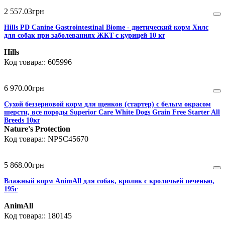
2 557
.
03
грн
Hills PD Canine Gastrointestinal Biome - диетический корм Хилс
для собак при заболеваниях ЖКТ с курицей 10 кг
Hills
605996
6 970
.
00
грн
Сухой беззерновой корм для щенков (стартер) с белым окрасом
шерсти, все породы Superior Care White Dogs Grain Free Starter All
Breeds 10кг
Nature's Protection
NPSC45670
5 868
.
00
грн
Влажный корм AnimAll для собак, кролик с кроличьей печенью,
195г
AnimAll
180145