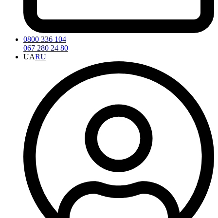
0800 336 104
067 280 24 80
UA
RU