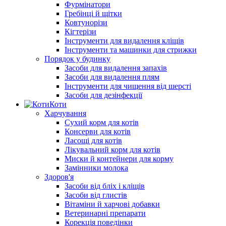
Фурмінатори
Гребінці й щітки
Ковтунорізи
Кігтерізи
Інструменти для видалення кліщів
Інструменти та машинки для стрижки
Порядок у будинку
Засоби для видалення запахів
Засоби для видалення плям
Інструменти для чищення від шерсті
Засоби для дезінфекції
Коти
Харчування
Сухий корм для котів
Консерви для котів
Ласощі для котів
Лікувальний корм для котів
Миски й контейнери для корму
Замінники молока
Здоров'я
Засоби від бліх і кліщів
Засоби від глистів
Вітаміни й харчові добавки
Ветеринарні препарати
Корекція поведінки