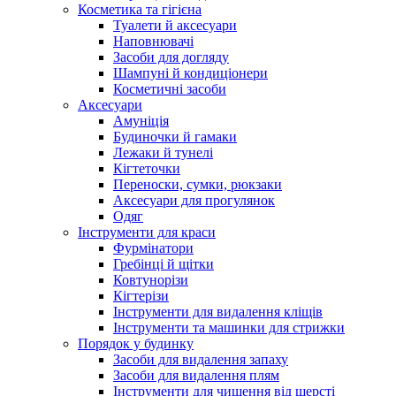
Косметика та гігієна
Туалети й аксесуари
Наповнювачі
Засоби для догляду
Шампуні й кондиціонери
Косметичні засоби
Аксесуари
Амуніція
Будиночки й гамаки
Лежаки й тунелі
Кігтеточки
Переноски, сумки, рюкзаки
Аксесуари для прогулянок
Одяг
Інструменти для краси
Фурмінатори
Гребінці й щітки
Ковтунорізи
Кігтерізи
Інструменти для видалення кліщів
Інструменти та машинки для стрижки
Порядок у будинку
Засоби для видалення запаху
Засоби для видалення плям
Інструменти для чищення від шерсті