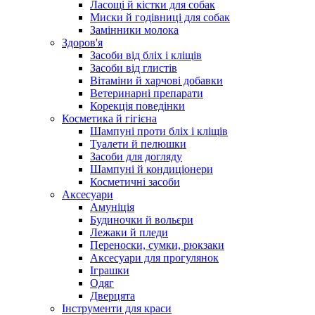
Ласощі й кістки для собак
Миски й годівниці для собак
Замінники молока
Здоров'я
Засоби від бліх і кліщів
Засоби від глистів
Вітаміни й харчові добавки
Ветеринарні препарати
Корекція поведінки
Косметика й гігієна
Шампуні проти бліх і кліщів
Туалети й пелюшки
Засоби для догляду
Шампуні й кондиціонери
Косметичні засоби
Аксесуари
Амуніція
Будиночки й вольєри
Лежаки й пледи
Переноски, сумки, рюкзаки
Аксесуари для прогулянок
Іграшки
Одяг
Дверцята
Інструменти для краси