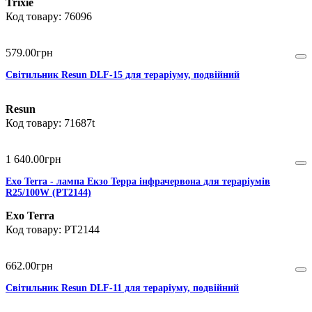
Trixie
76096
579
.
00
грн
Світильник Resun DLF-15 для тераріуму, подвійний
Resun
71687t
1 640
.
00
грн
Exo Terra - лампа Екзо Терра інфрачервона для тераріумів
R25/100W (PT2144)
Exo Terra
PT2144
662
.
00
грн
Світильник Resun DLF-11 для тераріуму, подвійний