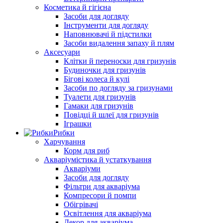
Косметика й гігієна
Засоби для догляду
Інструменти для догляду
Наповнювачі й підстилки
Засоби видалення запаху й плям
Аксесуари
Клітки й переноски для гризунів
Будиночки для гризунів
Бігові колеса й кулі
Засоби по догляду за гризунами
Туалети для гризунів
Гамаки для гризунів
Повідці й шлеї для гризунів
Іграшки
Рибки
Харчування
Корм для риб
Акваріумістика й устаткування
Акваріуми
Засоби для догляду
Фільтри для акваріума
Компресори й помпи
Обігрівачі
Освітлення для акваріума
Декор для акваріума