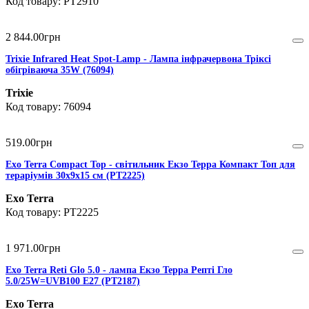
PT2910
2 844
.
00
грн
Trixie Infrared Heat Spot-Lamp - Лампа інфрачервона Тріксі
обігріваюча 35W (76094)
Trixie
76094
519
.
00
грн
Exo Terra Compact Top - світильник Екзо Терра Компакт Топ для
тераріумів 30х9х15 см (PT2225)
Exo Terra
PT2225
1 971
.
00
грн
Exo Terra Reti Glo 5.0 - лампа Екзо Терра Репті Гло
5.0/25W=UVB100 Е27 (PT2187)
Exo Terra