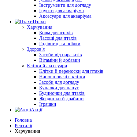
Інструменти для догляду
Ґрунти для акваріума
Аксесуари для акваріума
Птахи
Харчування
Корм для птахів
Ласощі для птахів
Годівниці та поїлки
Здоров'я
Засоби від паразитів
Вітаміни й добавки
Клітки й аксесуари
Клітки й переноски для птахів
Наповнювачі в клітки
Засоби для догляду
Купалки для папуг
Будиночки для птахів
Жердинки й драбини
Іграшки
Акції
Головна
Рептилії
Харчування