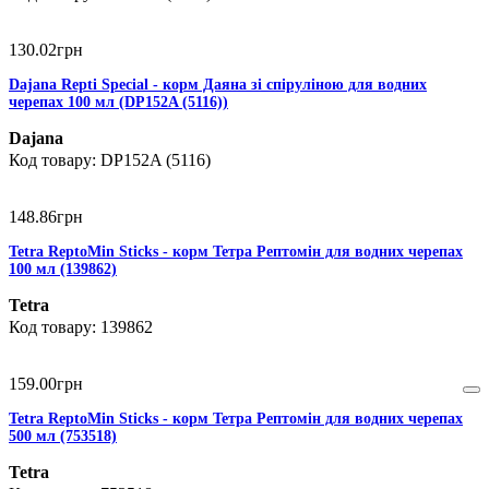
130
.
02
грн
Dajana Repti Special - корм Даяна зі спіруліною для водних
черепах 100 мл (DP152A (5116))
Dajana
DP152A (5116)
148
.
86
грн
Tetra ReptoMin Sticks - корм Тетра Рептомін для водних черепах
100 мл (139862)
Tetra
139862
159
.
00
грн
Tetra ReptoMin Sticks - корм Тетра Рептомін для водних черепах
500 мл (753518)
Tetra