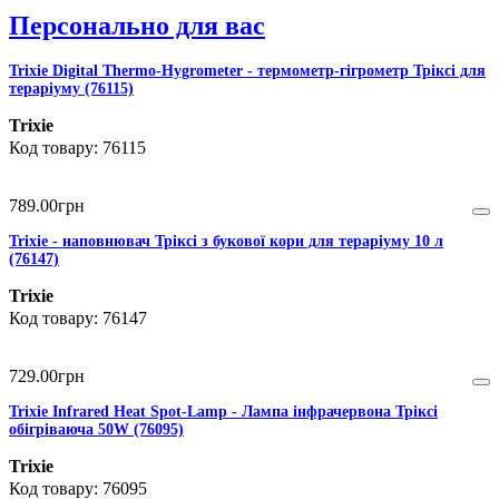
Персонально для вас
Trixie Digital Thermo-Hygrometer - термометр-гігрометр Тріксі для
тераріуму (76115)
Trixie
76115
789
.
00
грн
Trixie - наповнювач Тріксі з букової кори для тераріуму 10 л
(76147)
Trixie
76147
729
.
00
грн
Trixie Infrared Heat Spot-Lamp - Лампа інфрачервона Тріксі
обігріваюча 50W (76095)
Trixie
76095