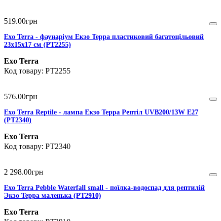
519
.
00
грн
Exo Terra - фаунаріум Екзо Терра пластиковий багатоцільовий
23х15х17 см (PT2255)
Exo Terra
PT2255
576
.
00
грн
Exo Terra Reptile - лампа Екзо Терра Рептіл UVB200/13W Е27
(PT2340)
Exo Terra
PT2340
2 298
.
00
грн
Eхo Terra Pebble Waterfall small - поїлка-водоспад для рептилій
Экзо Терра маленька (PT2910)
Exo Terra