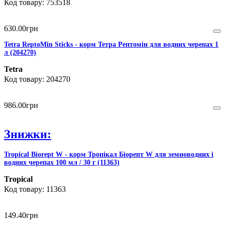
753518
630
.
00
грн
Tetra ReptoMin Sticks - корм Тетра Рептомін для водних черепах 1
л (204270)
Tetra
204270
986
.
00
грн
Знижки:
Tropical Biorept W - корм Тропікал Біорепт W для земноводних і
водних черепах 100 мл / 30 г (11363)
Tropical
11363
149
.
40
грн