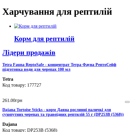
Харчування для рептилій
Корм для рептилій
Лідери продажів
Tetra Fauna ReptoSafe - концентрат Тетра Фауна РептоСейф
підготовка води для черепах 100 мл
Tetra
177727
261
.
00
грн
Dajana Tortoise Sticks - корм Даяна рослинні паличкі для
сухопутних черепах та травоїдних рептилій 55 г (DP253B (5368))
Dajana
DP253B (5368)