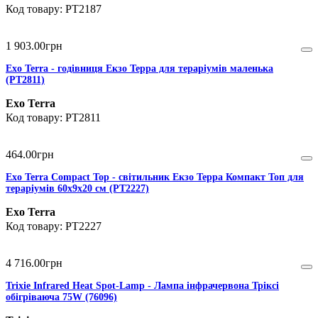
PT2187
1 903
.
00
грн
Exo Terra - годівниця Екзо Терра для тераріумів маленька
(PT2811)
Exo Terra
PT2811
464
.
00
грн
Exo Terra Compact Top - світильник Екзо Терра Компакт Топ для
тераріумів 60х9х20 см (PT2227)
Exo Terra
PT2227
4 716
.
00
грн
Trixie Infrared Heat Spot-Lamp - Лампа інфрачервона Тріксі
обігріваюча 75W (76096)