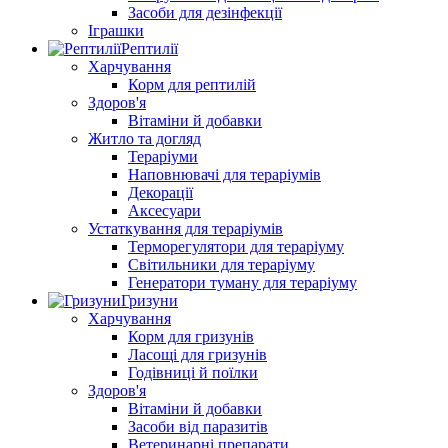
Засоби для дезінфекції
Іграшки
Рептилії
Харчування
Корм для рептилій
Здоров'я
Вітаміни й добавки
Житло та догляд
Тераріуми
Наповнювачі для тераріумів
Декорації
Аксесуари
Устаткування для тераріумів
Терморегулятори для тераріуму
Світильники для тераріуму
Генератори туману для тераріуму
Гризуни
Харчування
Корм для гризунів
Ласощі для гризунів
Годівниці й поїлки
Здоров'я
Вітаміни й добавки
Засоби від паразитів
Ветеринарні препарати