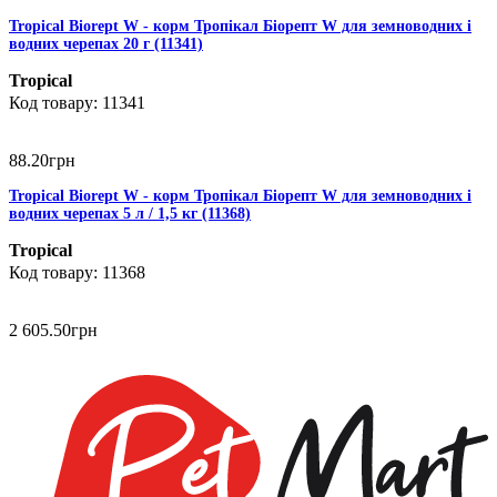
Tropical Biorept W - корм Тропікал Біорепт W для земноводних і
водних черепах 20 г (11341)
Tropical
11341
88
.
20
грн
Tropical Biorept W - корм Тропікал Біорепт W для земноводних і
водних черепах 5 л / 1,5 кг (11368)
Tropical
11368
2 605
.
50
грн