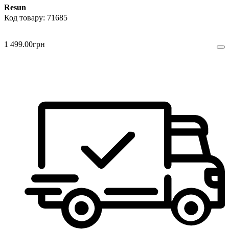
Resun
71685
1 499
.
00
грн