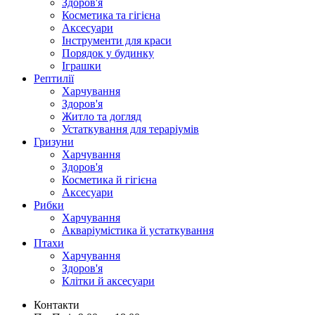
Здоров'я
Косметика та гігієна
Аксесуари
Інструменти для краси
Порядок у будинку
Іграшки
Рептилії
Харчування
Здоров'я
Житло та догляд
Устаткування для тераріумів
Гризуни
Харчування
Здоров'я
Косметика й гігієна
Аксесуари
Рибки
Харчування
Акваріумістика й устаткування
Птахи
Харчування
Здоров'я
Клітки й аксесуари
Контакти