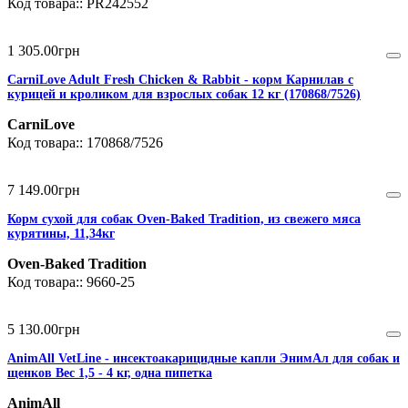
PR242552
1 305
.
00
грн
CarniLove Adult Fresh Chicken & Rabbit - корм Карнилав с
курицей и кроликом для взрослых собак 12 кг (170868/7526)
CarniLove
170868/7526
7 149
.
00
грн
Корм сухой для собак Oven-Baked Tradition, из свежего мяса
курятины, 11,34кг
Oven-Baked Tradition
9660-25
5 130
.
00
грн
AnimAll VetLine - инсектоакарицидные капли ЭнимАл для собак и
щенков Вес 1,5 - 4 кг, одна пипетка
AnimAll