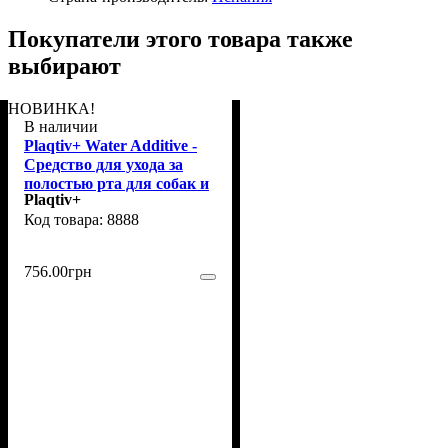
Покупатели этого товара также
выбирают
НОВИНКА!
В наличии
Plaqtiv+ Water Additive -
Средство для ухода за
полостью рта для собак и
Plaqtiv+
кошек 500 мл (8888)
8888
756
.
00
грн