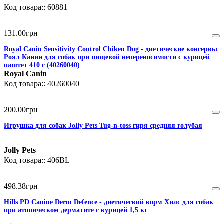
60881
131
.
00
грн
Royal Canin Sensitivity Control Chiken Dog - диетические консервы
Роял Канин для собак при пищевой непереносимости с курицей
паштет 410 г (40260040)
Royal Canin
40260040
200
.
00
грн
Игрушка для собак Jolly Pets Tug-n-toss гиря средняя голубая
Jolly Pets
406BL
498
.
38
грн
Hills PD Canine Derm Defence - диетический корм Хилс для собак
при атопическом дерматите с курицей 1,5 кг