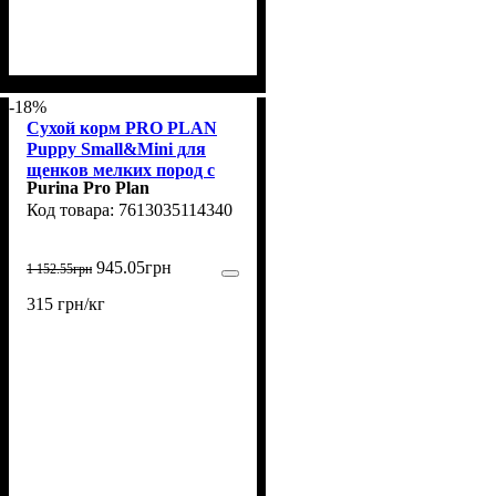
-18%
Сухой корм PRO PLAN
Puppy Small&Mini для
щенков мелких пород с
Purina Pro Plan
курицей 3 кг
7613035114340
945
.
05
грн
1 152
.
55
грн
315 грн/кг