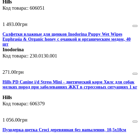
Hills
606051
1 493
.
00
грн
Салфетки влажные для щенков Inodorina Puppy Wet Wipes
Euphrasia & Organic honey с очанкой и органическим медом, 40
шт
Inodorina
230.0130.001
271
.
00
грн
Hills PD Canine i/d Stress Mini - диетический корм Хилс для собак
мелких пород при заболеваниях ЖКТ в стрессовых ситуациях 1 кг
Hills
606379
1 056
.
00
грн
Пуходерка-щетка Croci деревянная без напыления, 10,5х18см