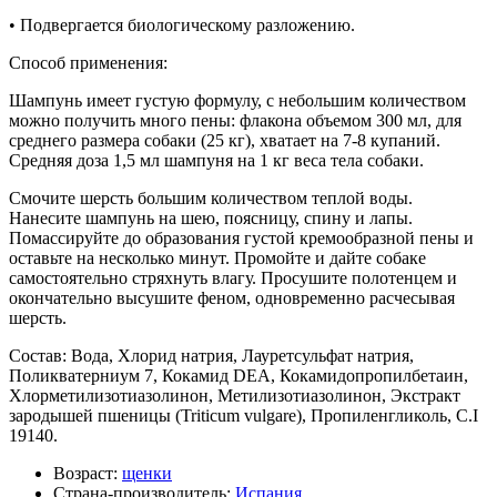
• Подвергается биологическому разложению.
Способ применения:
Шампунь имеет густую формулу, с небольшим количеством
можно получить много пены: флакона объемом 300 мл, для
среднего размера собаки (25 кг), хватает на 7-8 купаний.
Средняя доза 1,5 мл шампуня на 1 кг веса тела собаки.
Смочите шерсть большим количеством теплой воды.
Нанесите шампунь на шею, поясницу, спину и лапы.
Помассируйте до образования густой кремообразной пены и
оставьте на несколько минут. Промойте и дайте собаке
самостоятельно стряхнуть влагу. Просушите полотенцем и
окончательно высушите феном, одновременно расчесывая
шерсть.
Состав: Вода, Хлорид натрия, Лауретсульфат натрия,
Поликватерниум 7, Кокамид DEA, Кокамидопропилбетаин,
Хлорметилизотиазолинон, Метилизотиазолинон, Экстракт
зародышей пшеницы (Triticum vulgare), Пропиленгликоль, C.I
19140.
Возраст:
щенки
Страна-производитель:
Испания