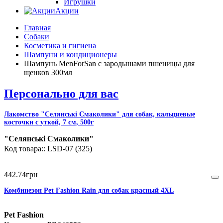
Игрушки
Акции
Главная
Собаки
Косметика и гигиена
Шампуни и кондиционеры
Шампунь MenForSan с зародышами пшеницы для
щенков 300мл
Персонально для вас
Лакомство "Селянські Смаколики" для собак, кальциевые
косточки с уткой, 7 см, 500г
"Селянські Смаколики"
LSD-07 (325)
442
.
74
грн
Комбинезон Pet Fashion Rain для собак красный 4XL
Pet Fashion