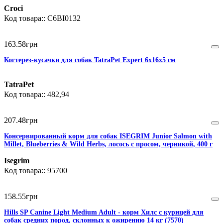
Croci
C6BI0132
163
.
58
грн
Когтерез-кусачки для собак TatraPet Expert 6х16х5 см
TatraPet
482,94
207
.
48
грн
Консервированный корм для собак ISEGRIM Junior Salmon with
Millet, Blueberries & Wild Herbs, лосось с просом, черникой, 400 г
Isegrim
95700
158
.
55
грн
Hills SP Canine Light Medium Adult - корм Хилс c курицей для
собак средних пород, склонных к ожирению 14 кг (7570)