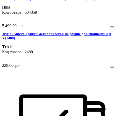
Hills
604359
5 499
.
00
грн
Trixie - миска Трикси металлическая на резине для спаниелей 0,9
л (2488)
Trixie
2488
229
.
00
грн