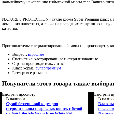
дальнейшему накоплению избыточной массы тела Вашего пито
NATURE'S PROTECTION - сухие корма Super Premium класса, в
домашних животных, а также на последних тенденциях и научн
качества.
Производитель: специализированный завод по производству к
Возраст:
взрослые
Специфика:
кастрированные и стерилизованные
Страна-производитель:
Литва
Класс корма:
суперпремиум
Размер:
все размеры
Покупатели этого товара также выбира
Быстрый просмотр
Быстрый п
В наличии
В налич
Сухой беззерновой корм для
Влажный
стерилизованых взрослых кошек с белой
после ст
рыбой Lifestyle Grain Free White Fish
Nature's