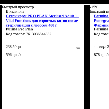
Быстрый просмотр
-15%
В наличии
Быстрый п
Сухой корм PRO PLAN Sterilised Adult 1+
Farmina
Vital Functions для взрослых котов после
Pomegran
стерилизации с лососем 400 г
Фармина
Purina Pro Plan
Farmina
стерили
7613036544832
гранатом
238
.
50
грн
2
310
.
00
грн
596 грн/кг
878 грн/