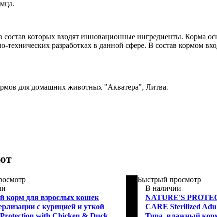
мца.
 состав которых входят инновационные ингредиенты. Корма ос
о-технических разработках в данной сфере. В состав кормом вх
ормов для домашних животных "Акватера", Литва.
ют
росмотр
Быстрый просмотр
ии
В наличии
 корм для взрослых кошек
NATURE'S PROTE
ерлизации с курицией и уткой
CARE Sterilized Adul
 Protection with Chicken & Duck
Tuna, влажный корм