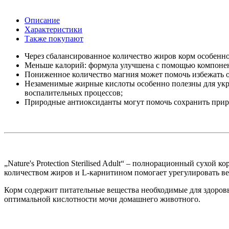
Описание
Характеристики
Также покупают
Через сбалансированное количество жиров корм особенно
Меньше калорий: формула улучшена с помощью компонент
Пониженное количество магния может помочь избежать о
Незаменимые жирные кислоты особенно полезны для укре
воспалительных процессов;
Природные антиоксиданты могут помочь сохранить прир
„Nature's Protection Sterilised Adult“ – полнорационный сух
количеством жиров и L-карнитином помогает урегулировать в
Корм содержит питательные вещества необходимые для здоров
оптимальной кислотности мочи домашнего животного.