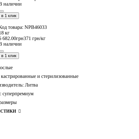
В наличии
в 1 клик
NPB46033
18 кг
6 682
.
00
грн
371 грн/кг
В наличии
в 1 клик
рослые
кастрированные и стерилизованные
зводитель:
Литва
:
суперпремиум
 размеры
ИСТИКИ