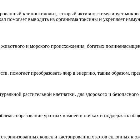
рованный клиноптилолит, который активно стимулирует микроф
ал помогает выводить из организма токсины и укрепляет иммунн
в животного и морского происхождения, богатых полиненасыще
тв, помогает преобразовать жир в энергию, таким образом, пре
ральной растительной клетчатки, для здорового и безопасного
облемы образование уратных камней в почках и поддержать общ
х стерилизованных кошек и кастрированных котов склонных к ож