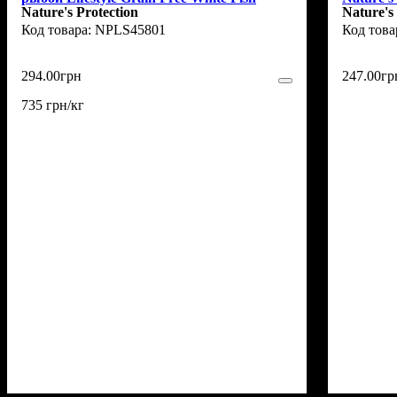
Nature's Protection
Nature's
Sterilised Adult Cat 400г
400 г
NPLS45801
294
.
00
грн
247
.
00
гр
735 грн/кг