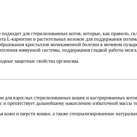
 подходит для стерилизованных котов, которые, как правило, с
а L-карнитин и растительных волокон для поддержания оптимал
бразования кристаллов мочекаменной болезни в мочевом пузыр
пления иммунной системы, поддержания гладкой работы мозга, с
одные защитные свойства организма.
ой корм для взрослых стерилизованных кошек и кастрированных к
ес и препятствует дальнейшему накоплению избыточной массы т
ья кожи и шерсти кошки, а также специализированные натурал