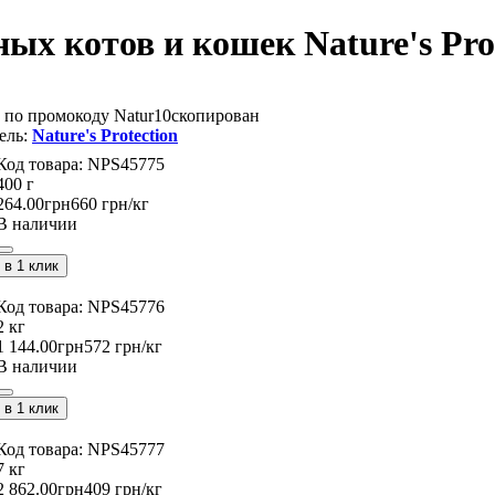
х котов и кошек Nature's Prote
 по промокоду
Natur10
скопирован
Nature's Protection
NPS45775
400 г
264
.
00
грн
660 грн/кг
В наличии
в 1 клик
NPS45776
2 кг
1 144
.
00
грн
572 грн/кг
В наличии
в 1 клик
NPS45777
7 кг
2 862
.
00
грн
409 грн/кг