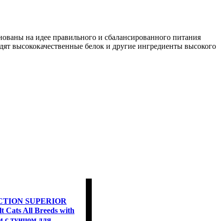
нованы на идее правильного и сбалансированного питания
одят высококачественные белок и другие ингредиенты высокого
CTION SUPERIOR
t Cats All Breeds with
 с тунцом для