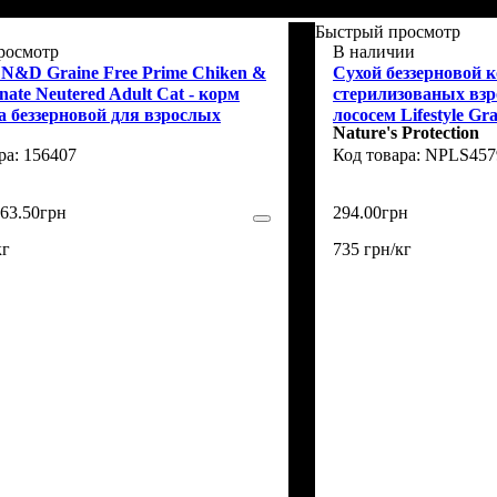
Быстрый просмотр
росмотр
В наличии
 N&D Graine Free Prime Chiken &
Сухой беззерновой 
ate Neutered Adult Cat - корм
стерилизованых взр
 беззерновой для взрослых
лососем Lifestyle Gr
Nature's Protection
зованых котов с курицей и
krill Sterilised Adult
156407
NPLS457
 300 г
63
.
50
грн
294
.
00
грн
кг
735 грн/кг