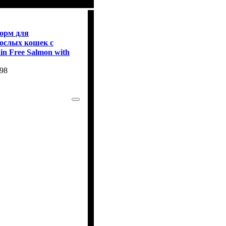
корм для
ослых кошек с
ain Free Salmon with
 Cat 400г
98