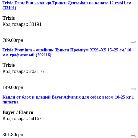
Trixie DentaFun - кольцо Трикси ДентаФан на канате 12 см/41 см
(33191)
Trixie
33191
789
.
00
грн
Trixie Premium - ошейник Трикси Премиум XXS–XS 15–25 см/ 10
мм графитовый (202116)
Trixie
202116
149
.
00
грн
Капли от блох и клещей Bayer Advantix для собак весом 10-25 кг 1
пипетка
Bayer / Elanco
54167
361
.
80
грн