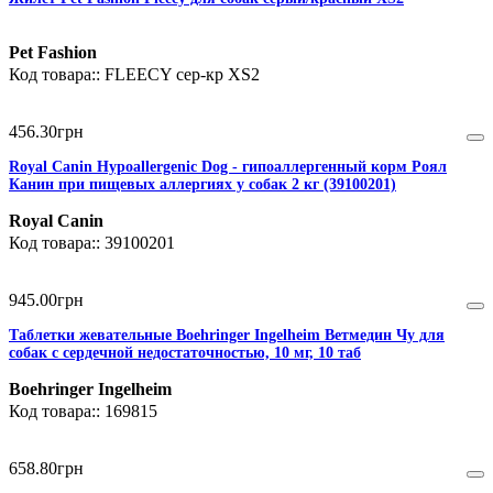
Pet Fashion
FLEECY сер-кр XS2
456
.
30
грн
Royal Canin Hypoallergenic Dog - гипоаллергенный корм Роял
Канин при пищевых аллергиях у собак 2 кг (39100201)
Royal Canin
39100201
945
.
00
грн
Таблетки жевательные Boehringer Ingelheim Ветмедин Чу для
собак с сердечной недостаточностью, 10 мг, 10 таб
Boehringer Ingelheim
169815
658
.
80
грн