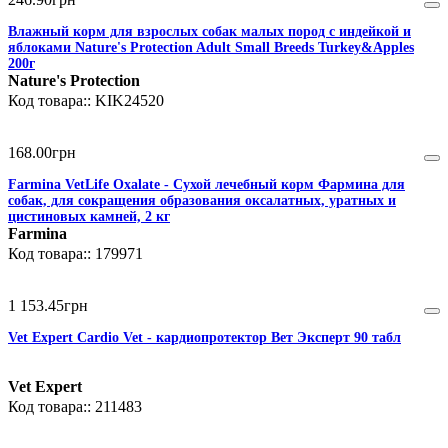
Влажный корм для взрослых собак малых пород с индейкой и
яблоками Nature's Protection Adult Small Breeds Turkey&Apples
200г
Nature's Protection
KIK24520
168
.
00
грн
Farmina VetLife Oxalate - Сухой лечебный корм Фармина для
собак, для сокращения образования оксалатных, уратных и
цистиновых камней, 2 кг
Farmina
179971
1 153
.
45
грн
Vet Expert Cardio Vet - кардиопротектор Вет Эксперт 90 табл
Vet Expert
211483