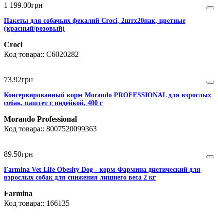
1 199
.
00
грн
Пакеты для собачьих фекалий Сгосі, 2штх20пак, цветные
(красный/розовый)
Croci
C6020282
73
.
92
грн
Консервированный корм Morando PROFESSIONAL для взрослых
собак, паштет с индейкой, 400 г
Morando Professional
8007520099363
89
.
50
грн
Farmina Vet Life Obesity Dog - корм Фармина диетический для
взрослых собак для снижения лишнего веса 2 кг
Farmina
166135