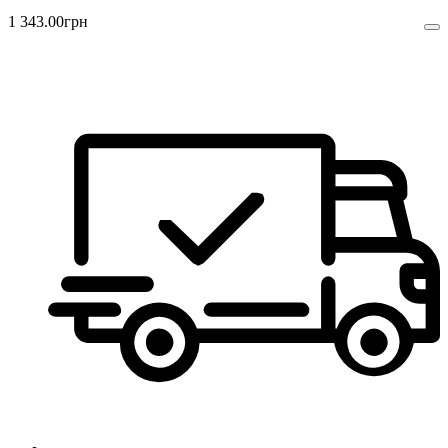
1 343
.
00
грн