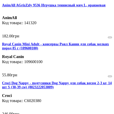
AnimAll AGrizZzly 9536 Игрушка теннисный мяч L, оранжевая
AnimAll
141320
182
.
00
грн
Royal Canin Mini Adult - консервы Роял Канин для собак мелких
пород 85 г (109600100)
Royal Canin
109600100
55
.
80
грн
Croci Dog Nappy - подгузники Dog Nappy для собак весом 2-3 кг, 14
шт S (30-39 см) (8023222053809)
Croci
C6020380
246
.
90
грн