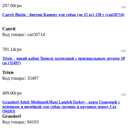
297
.
00
грн
Canvit Biotin - биотин Канвит для собак (до 25 кг) 230 г (can50714)
Canvit
can50714
701
.
14
грн
Trixie - дикий кабан Трикси латексный с оригинальным звуком 18
см (35497)
Trixie
35497
409
.
00
грн
Grandorf Adult Medium&Maxi Lamb&Turkey - корм Грандорф с
ягненком и индейкой для собак средних и крупных пород 3 кг
(94103)
Grandorf
94103