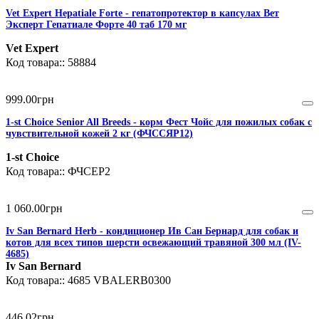
Vet Expert Hepatiale Forte - гепатопротектор в капсулах Вет
Эксперт Гепатиале Форте 40 таб 170 мг
Vet Expert
58884
999
.
00
грн
1-st Choice Senior All Breeds - корм Фест Чойс для пожилых собак с
чувствительной кожей 2 кг (ФЧССЯР12)
1-st Choice
ФЧСЕР2
1 060
.
00
грн
Iv San Bernard Herb - кондиционер Ив Сан Бернард для собак и
котов для всех типов шерсти освежающий травяной 300 мл (IV-
4685)
Iv San Bernard
4685 VBALERB0300
446
.
02
грн