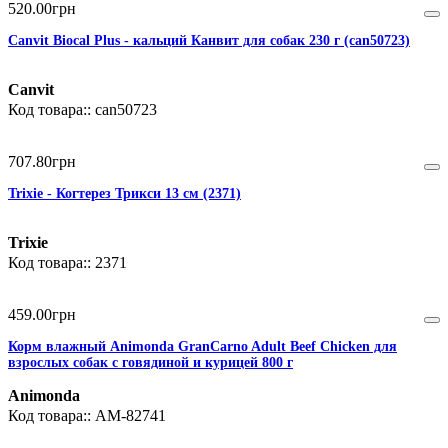
520
.
00
грн
Canvit Biocal Plus - кальций Канвит для собак 230 г (can50723)
Canvit
can50723
707
.
80
грн
Trixie - Когтерез Трикси 13 см (2371)
Trixie
2371
459
.
00
грн
Корм влажный Animonda GranCarno Adult Beef Chicken для
взрослых собак с говядиной и курицей 800 г
Animonda
AM-82741