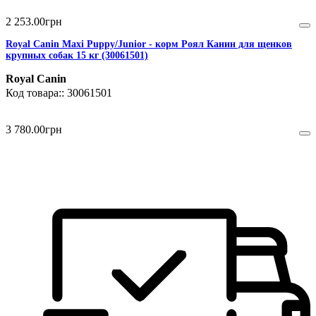
2 253
.
00
грн
Royal Canin Maxi Puppy/Junior - корм Роял Канин для щенков
крупных собак 15 кг (30061501)
Royal Canin
30061501
3 780
.
00
грн