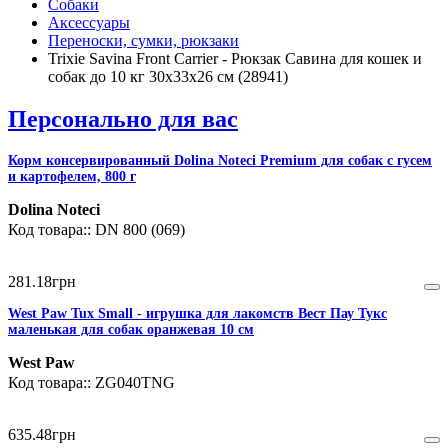
Собаки
Аксессуары
Переноски, сумки, рюкзаки
Trixie Savina Front Carrier - Рюкзак Савина для кошек и
собак до 10 кг 30х33х26 см (28941)
Персонально для вас
Корм консервированный Dolina Noteci Premium для собак с гусем
и картофелем, 800 г
Dolina Noteci
DN 800 (069)
281
.
18
грн
West Paw Tux Small - игрушка для лакомств Вест Пау Тукс
маленькая для собак оранжевая 10 см
West Paw
ZG040TNG
635
.
48
грн