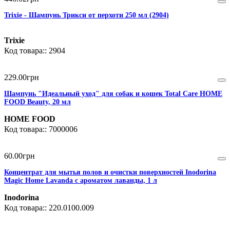
Trixie - Шампунь Трикси от перхоти 250 мл (2904)
Trixie
2904
229
.
00
грн
Шампунь "Идеальный уход" для собак и кошек Total Care HOME
FOOD Beauty, 20 мл
HOME FOOD
7000006
60
.
00
грн
Концентрат для мытья полов и очистки поверхностей Inodorina
Magic Home Lavanda с ароматом лаванды, 1 л
Inodorina
220.0100.009