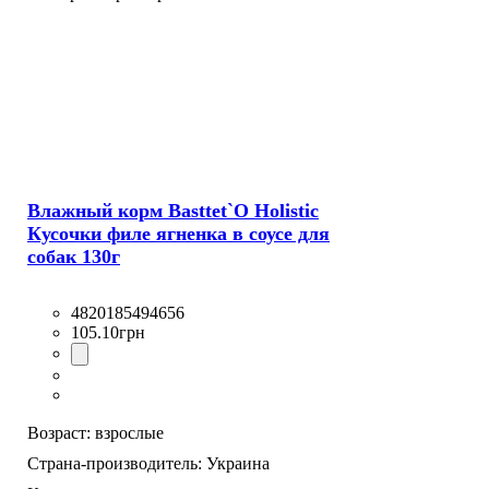
Влажный корм Basttet`O Holistic
Кусочки филе ягненка в соусе для
собак 130г
4820185494656
105
.
10
грн
Возраст:
взрослые
Страна-производитель:
Украина