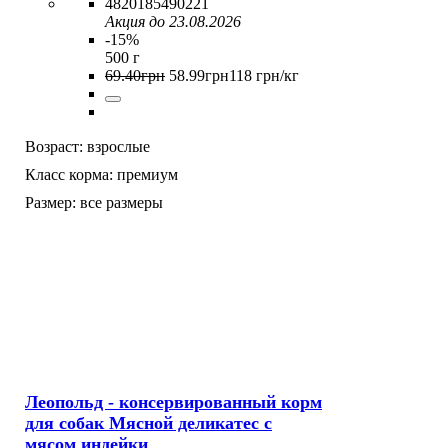
4820185490221
Акция до 23.08.2026
-15%
500 г
69
.
40
грн
58
.
99
грн
118 грн/кг
Возраст:
взрослые
Класс корма:
премиум
Размер:
все размеры
Леопольд - консервированный корм
для собак Мясной деликатес с
мясом индейки