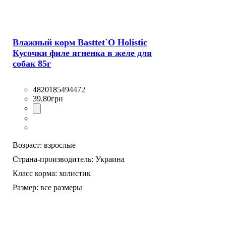
Влажный корм Basttet`O Holistic
Кусочки филе ягненка в желе для
собак 85г
4820185494472
39
.
80
грн
Возраст:
взрослые
Страна-производитель:
Украина
Класс корма:
холистик
Размер:
все размеры