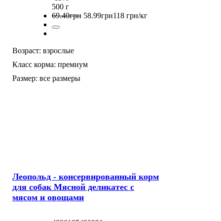
500 г
69
.
40
грн
58
.
99
грн
118 грн/кг
Возраст:
взрослые
Класс корма:
премиум
Размер:
все размеры
Леопольд - консервированный корм
для собак Мясной деликатес с
мясом и овощами