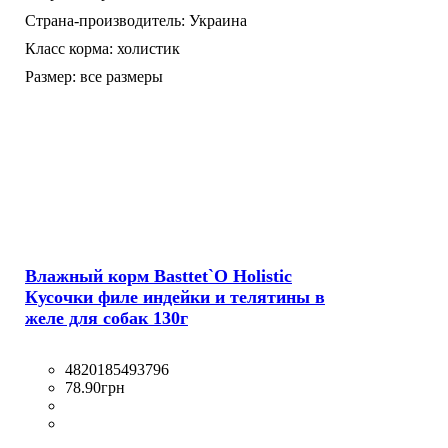
Страна-производитель:
Украина
Класс корма:
холистик
Размер:
все размеры
Влажный корм Basttet`O Holistic
Кусочки филе индейки и телятины в
желе для собак 130г
4820185493796
78
.
90
грн