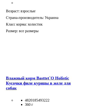
Возраст:
взрослые
Страна-производитель:
Украина
Класс корма:
холистик
Размер:
все размеры
Влажный корм Basttet`O Holistic
Кусочки филе курицы в желе для
собак
4820185493222
360 г