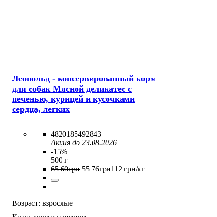
Леопольд - консервированный корм
для собак Мясной деликатес с
печенью, курицей и кусочками
сердца, легких
4820185492843
Акция до 23.08.2026
-15%
500 г
65
.
60
грн
55
.
76
грн
112 грн/кг
Возраст:
взрослые
Класс корма:
премиум