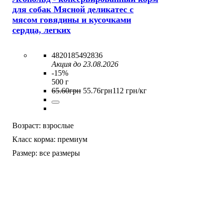
для собак Мясной деликатес с
мясом говядины и кусочками
сердца, легких
4820185492836
Акция до 23.08.2026
-15%
500 г
65
.
60
грн
55
.
76
грн
112 грн/кг
Возраст:
взрослые
Класс корма:
премиум
Размер:
все размеры