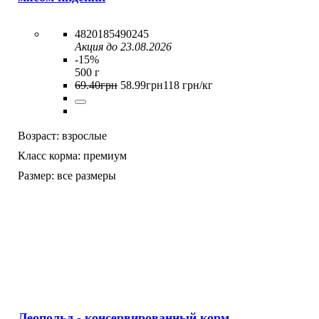
4820185490245
Акция до 23.08.2026
-15%
500 г
69
.
40
грн
58
.
99
грн
118 грн/кг
Возраст:
взрослые
Класс корма:
премиум
Размер:
все размеры
Леопольд - консервированный корм