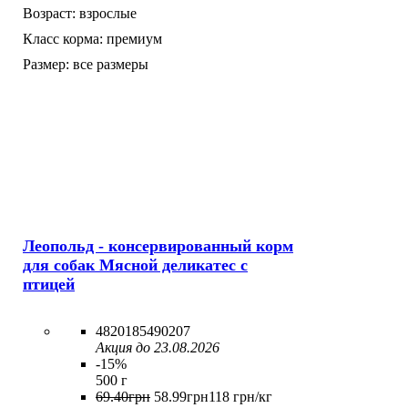
Возраст:
взрослые
Класс корма:
премиум
Размер:
все размеры
Леопольд - консервированный корм
для собак Мясной деликатес с
птицей
4820185490207
Акция до 23.08.2026
-15%
500 г
69
.
40
грн
58
.
99
грн
118 грн/кг