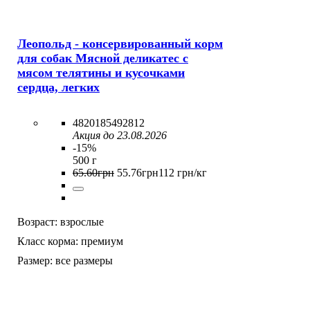
Леопольд - консервированный корм
для собак Мясной деликатес с
мясом телятины и кусочками
сердца, легких
4820185492812
Акция до 23.08.2026
-15%
500 г
65
.
60
грн
55
.
76
грн
112 грн/кг
Возраст:
взрослые
Класс корма:
премиум
Размер:
все размеры