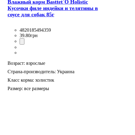
Влажный корм Basttet`O Holistic
Кусочки филе индейки и телятины в
соусе для собак 85г
4820185494359
39
.
80
грн
Возраст:
взрослые
Страна-производитель:
Украина
Класс корма:
холистик
Размер:
все размеры