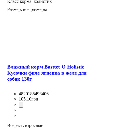
Класс корма:
холистик
Размер:
все размеры
Влажный корм Basttet`O Holistic
Кусочки филе ягненка в желе для
собак 130г
4820185493406
105
.
10
грн
Возраст:
взрослые