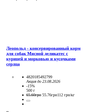
Леопольд - консервированный корм
для собак Мясной деликатес с
курицей и морковью и кусочками
сердца
4820185492799
Акция до 23.08.2026
-15%
500 г
65
.
60
грн
55
.
76
грн
112 грн/кг