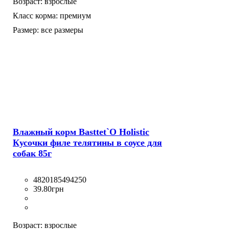
Возраст:
взрослые
Класс корма:
премиум
Размер:
все размеры
Влажный корм Basttet`O Holistic
Кусочки филе телятины в соусе для
собак 85г
4820185494250
39
.
80
грн
Возраст:
взрослые