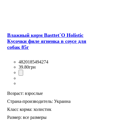
Влажный корм Basttet`O Holistic
Кусочки филе ягненка в соусе для
собак 85г
4820185494274
39
.
80
грн
Возраст:
взрослые
Страна-производитель:
Украина
Класс корма:
холистик
Размер:
все размеры