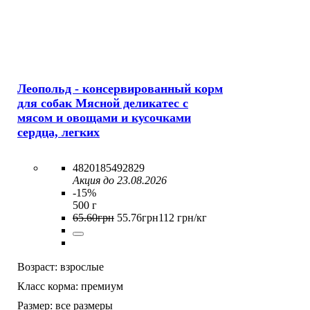
Леопольд - консервированный корм
для собак Мясной деликатес с
мясом и овощами и кусочками
сердца, легких
4820185492829
Акция до 23.08.2026
-15%
500 г
65
.
60
грн
55
.
76
грн
112 грн/кг
Возраст:
взрослые
Класс корма:
премиум
Размер:
все размеры