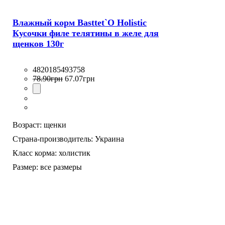
Влажный корм Basttet`O Holistic
Кусочки филе телятины в желе для
щенков 130г
4820185493758
78
.
90
грн
67
.
07
грн
Возраст:
щенки
Страна-производитель:
Украина
Класс корма:
холистик
Размер:
все размеры