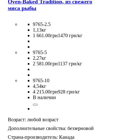
Oven-Baked Tradition, из свежего
мяса рыбы
9765-2.5
1,13кг
1 661
.
00
грн
1470 грн/кг
9765-5
2,27кг
2 581
.
00
грн
1137 грн/кг
9765-10
4,54кг
4 215
.
00
грн
928 грн/кг
В наличии
Возраст:
любой возраст
Дополнительные свойства:
беззерновой
Страна-производитель:
Канада