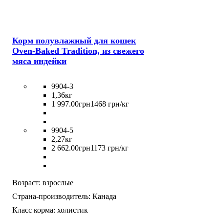
Корм полувлажный для кошек
Oven-Baked Tradition, из свежего
мяса индейки
9904-3
1,36кг
1 997
.
00
грн
1468 грн/кг
9904-5
2,27кг
2 662
.
00
грн
1173 грн/кг
Возраст:
взрослые
Страна-производитель:
Канада
Класс корма:
холистик