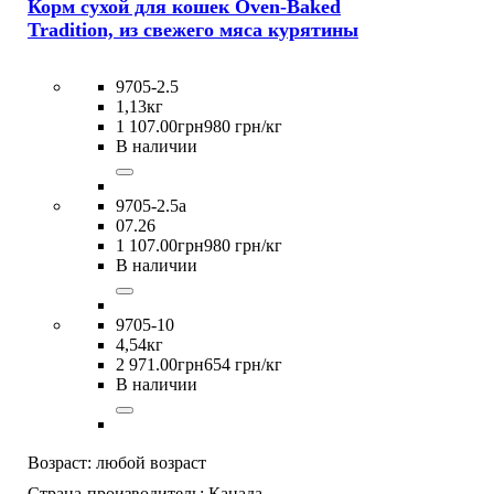
Корм сухой для кошек Oven-Baked
Tradition, из свежего мяса курятины
9705-2.5
1,13кг
1 107
.
00
грн
980 грн/кг
В наличии
9705-2.5a
07.26
1 107
.
00
грн
980 грн/кг
В наличии
9705-10
4,54кг
2 971
.
00
грн
654 грн/кг
В наличии
Возраст:
любой возраст
Страна-производитель:
Канада