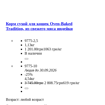
Корм сухой для кошек Oven-Baked
Tradition, из свежего мяса индейки
9775-2,5
1,13кг
1 201
.
00
грн
1063 грн/кг
В наличии
9775-10
Акция до 30.09.2026
-25%
4,54кг
3 745
.
00
грн
2 808
.
75
грн
619 грн/кг
Возраст:
любой возраст