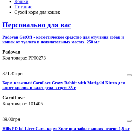
Кошки
Питание
Сухой корм для кошек
Персонально для вас
Padovan GetOff - косметическое средство для отучения собак и
кошек от туалета в нежелательных местах, 250 мл
Padovan
PP00273
371
.
35
грн
Корм влажный Carnilove Gravy Rabbit with Marigold Kitten для
котят кролик и календула в соусе 85 г
CarniLove
101405
89
.
00
грн
Hills PD l/d Liver Care- корм Хилс при заболеваниях печени 1,5 кг