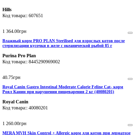
Hills
607651
1 364
.
00
грн
Влажный корм PRO PLAN Sterilised для взрослых котов после
стерилизации кусочки в желе с океанической рыбой 85 г
Purina Pro Plan
8445290969002
40
.
75
грн
Royal Canin Gastro Intestinal Moderate Calorie Feline Cat- корм
Роял Канин при нарушении пищеварения 2 кг (40080201)
Royal Canin
40080201
1 260
.
00
грн
MERA MVH Skin Control + Allergic корм для котов при дерматозе