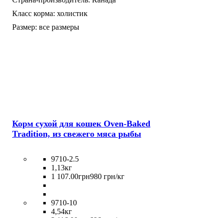
Класс корма:
холистик
Размер:
все размеры
Корм сухой для кошек Oven-Baked
Tradition, из свежего мяса рыбы
9710-2.5
1,13кг
1 107
.
00
грн
980 грн/кг
9710-10
4,54кг