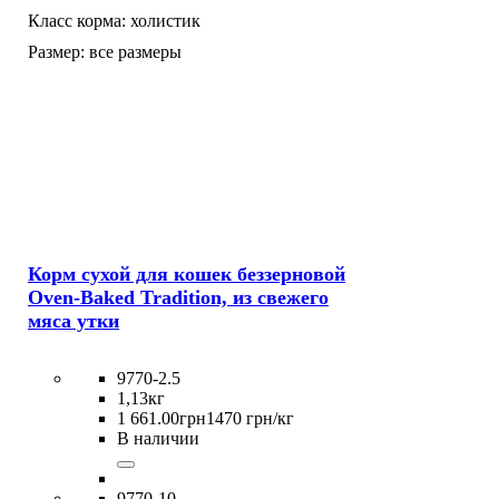
Класс корма:
холистик
Размер:
все размеры
Корм сухой для кошек беззерновой
Oven-Baked Tradition, из свежего
мяса утки
9770-2.5
1,13кг
1 661
.
00
грн
1470 грн/кг
В наличии
9770-10