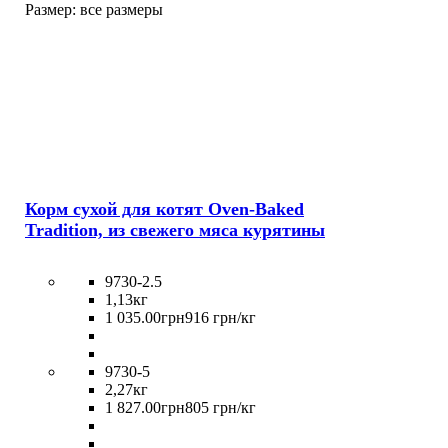
Размер:
все размеры
Корм сухой для котят Oven-Baked
Tradition, из свежего мяса курятины
9730-2.5
1,13кг
1 035
.
00
грн
916 грн/кг
9730-5
2,27кг
1 827
.
00
грн
805 грн/кг