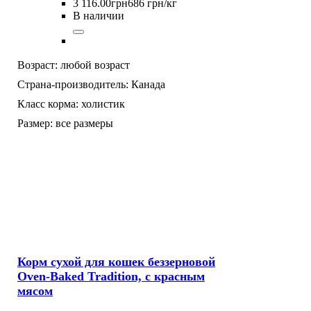
3 116
.
00
грн
686 грн/кг
В наличии
Возраст:
любой возраст
Страна-производитель:
Канада
Класс корма:
холистик
Размер:
все размеры
Корм сухой для кошек беззерновой
Oven-Baked Tradition, с красным
мясом