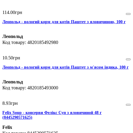
114
.
00
грн
Леопольд - вологий корм для котів Паштет з яловичиною, 100 г
Леопольд
4820185492980
10
.
50
грн
Леопольд - вологий корм для котів Паштет з м'ясом індика, 100 г
Леопольд
4820185493000
8
.
93
грн
Felix Soup - консерви Фелікс Суп з яловичиной 48 г
(8445290571625)
Felix