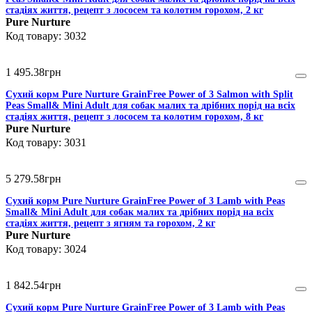
стадіях життя, рецепт з лососем та колотим горохом, 2 кг
Pure Nurture
3032
1 495
.
38
грн
Сухий корм Pure Nurture GrainFree Power of 3 Salmon with Split
Peas Small& Mini Adult для собак малих та дрібних порід на всіх
стадіях життя, рецепт з лососем та колотим горохом, 8 кг
Pure Nurture
3031
5 279
.
58
грн
Сухий корм Pure Nurture GrainFree Power of 3 Lamb with Peas
Small& Mini Adult для собак малих та дрібних порід на всіх
стадіях життя, рецепт з ягням та горохом, 2 кг
Pure Nurture
3024
1 842
.
54
грн
Сухий корм Pure Nurture GrainFree Power of 3 Lamb with Peas