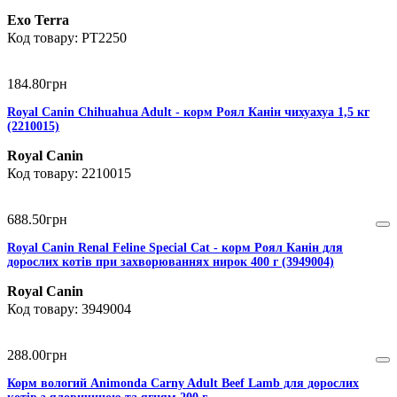
Exo Terra
PT2250
184
.
80
грн
Royal Canin Chihuahua Adult - корм Роял Канін чихуахуа 1,5 кг
(2210015)
Royal Canin
2210015
688
.
50
грн
Royal Canin Renal Feline Special Cat - корм Роял Канін для
дорослих котів при захворюваннях нирок 400 г (3949004)
Royal Canin
3949004
288
.
00
грн
Корм вологий Animonda Carny Adult Beef Lamb для дорослих