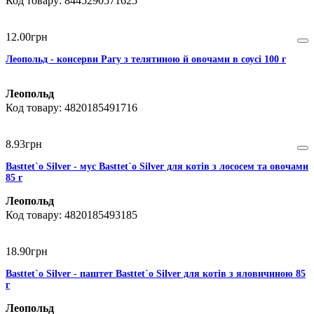
8445290571625
12
.
00
грн
Леопольд - консерви Рагу з телятиною й овочами в соусі 100 г
Леопольд
4820185491716
8
.
93
грн
Basttet`o Silver - мус Basttet`o Silver для котів з лососем та овочами
85 г
Леопольд
4820185493185
18
.
90
грн
Basttet`o Silver - паштет Basttet`o Silver для котів з яловичиною 85
г
Леопольд