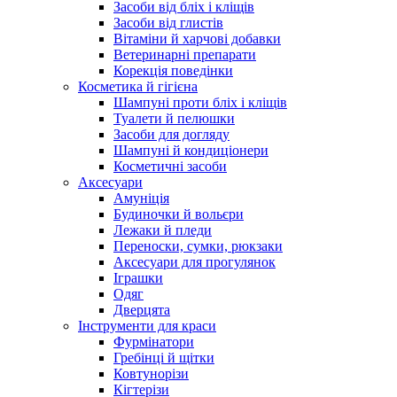
Засоби від бліх і кліщів
Засоби від глистів
Вітаміни й харчові добавки
Ветеринарні препарати
Корекція поведінки
Косметика й гігієна
Шампуні проти бліх і кліщів
Туалети й пелюшки
Засоби для догляду
Шампуні й кондиціонери
Косметичні засоби
Аксесуари
Амуніція
Будиночки й вольєри
Лежаки й пледи
Переноски, сумки, рюкзаки
Аксесуари для прогулянок
Іграшки
Одяг
Дверцята
Інструменти для краси
Фурмінатори
Гребінці й щітки
Ковтунорізи
Кігтерізи