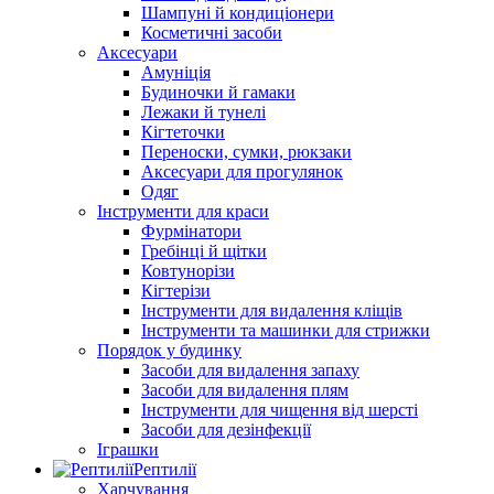
Шампуні й кондиціонери
Косметичні засоби
Аксесуари
Амуніція
Будиночки й гамаки
Лежаки й тунелі
Кігтеточки
Переноски, сумки, рюкзаки
Аксесуари для прогулянок
Одяг
Інструменти для краси
Фурмінатори
Гребінці й щітки
Ковтунорізи
Кігтерізи
Інструменти для видалення кліщів
Інструменти та машинки для стрижки
Порядок у будинку
Засоби для видалення запаху
Засоби для видалення плям
Інструменти для чищення від шерсті
Засоби для дезінфекції
Іграшки
Рептилії
Харчування