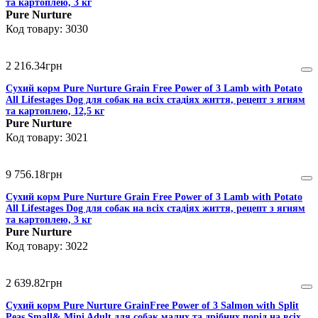
та картоплею, 3 кг
Pure Nurture
3030
2 216
.
34
грн
Сухий корм Pure Nurture Grain Free Power of 3 Lamb with Potato
All Lifestages Dog для собак на всіх стадіях життя, рецепт з ягням
та картоплею, 12,5 кг
Pure Nurture
3021
9 756
.
18
грн
Сухий корм Pure Nurture Grain Free Power of 3 Lamb with Potato
All Lifestages Dog для собак на всіх стадіях життя, рецепт з ягням
та картоплею, 3 кг
Pure Nurture
3022
2 639
.
82
грн
Сухий корм Pure Nurture GrainFree Power of 3 Salmon with Split
Peas Small& Mini Adult для собак малих та дрібних порід на всіх