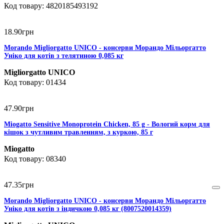
4820185493192
18
.
90
грн
Morando Migliorgatto UNICO - консерви Морандо Мільоргатто
Уніко для котів з телятиною 0,085 кг
Migliorgatto UNICO
01434
47
.
90
грн
Miogatto Sensitive Monoprotein Chicken, 85 g - Вологий корм для
кішок з чутливим травленням, з куркою, 85 г
Miogatto
08340
47
.
35
грн
Morando Migliorgatto UNICO - консерви Морандо Мільоргатто
Уніко для котів з індичкою 0,085 кг (8007520014359)