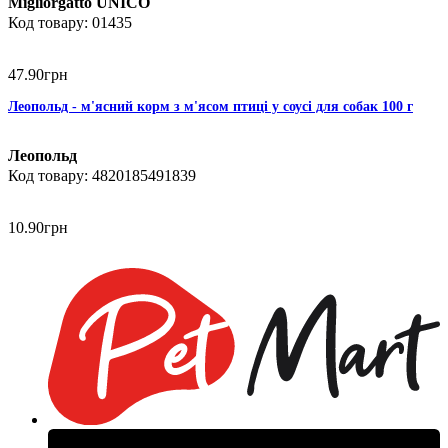
Migliorgatto UNICO
01435
47
.
90
грн
Леопольд - м'ясний корм з м'ясом птиці у соусі для собак 100 г
Леопольд
4820185491839
10
.
90
грн