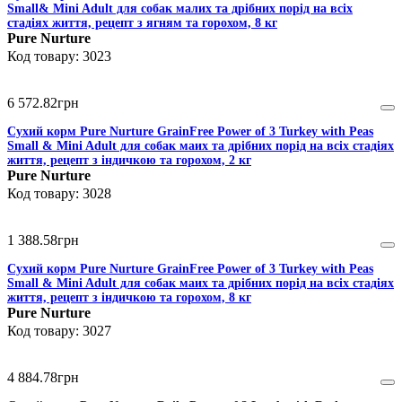
Small& Mini Adult для собак малих та дрібних порід на всіх
стадіях життя, рецепт з ягням та горохом, 8 кг
Pure Nurture
3023
6 572
.
82
грн
Сухий корм Pure Nurture GrainFree Power of 3 Turkey with Peas
Small & Mini Adult для собак маих та дрібних порід на всіх стадіях
життя, рецепт з індичкою та горохом, 2 кг
Pure Nurture
3028
1 388
.
58
грн
Сухий корм Pure Nurture GrainFree Power of 3 Turkey with Peas
Small & Mini Adult для собак маих та дрібних порід на всіх стадіях
життя, рецепт з індичкою та горохом, 8 кг
Pure Nurture
3027
4 884
.
78
грн