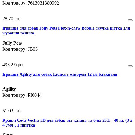
7613031380992
28
.
70
грн
Іграшка для собак Jolly Pets Flex-n-chew Bobble гнучка кістка для
жування велика
Jolly Pets
JB03
493
.
27
грн
Іграшка Agility для собак Кістка з отвором 12 см блакитна
Agility
PI0044
51
.
03
грн
Краплі Ceva Vectra 3D для собак від кліщів та бліх 25.1 - 40 кг, (3 х
4,7мл), 1 піпетка