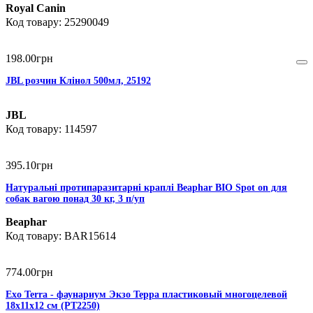
Royal Canin
25290049
198
.
00
грн
JBL розчин Клінол 500мл, 25192
JBL
114597
395
.
10
грн
Натуральні протипаразитарні краплі Beaphar BIO Spot on для
собак вагою понад 30 кг, 3 п/уп
Beaphar
BAR15614
774
.
00
грн
Exo Terra - фаунариум Экзо Терра пластиковый многоцелевой
18х11х12 см (PT2250)