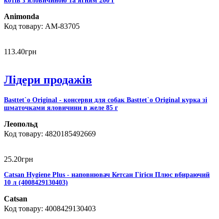
котів з яловичиною та ягням 200 г
Animonda
AM-83705
113
.
40
грн
Лідери продажів
Basttet`o Original - консерви для собак Basttet`o Original курка зі
шматочками яловичини в желе 85 г
Леопольд
4820185492669
25
.
20
грн
Catsan Hygiene Plus - наповнювач Кетсан Гігієн Плюс вбираючий
10 л (4008429130403)
Catsan
4008429130403