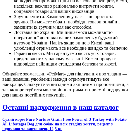
конкурентоспроможні ціни на всі товари. Ми розуміємо,
наскільки важливо раціонально витрачати кошти,
обираючи товари для ваших вихованців.
Зручно купити. Замовлення у нас — це просто та
зручно. Ви можете обрати необхідні товари онлайн і
замовити їх зручним для вас способом.
Доставка по Україні. Ми пишаємося можливістю
оперативної доставки ваших замовлень у будь-який
куточок України. Навіть якщо ви не в Києві, ваші
улюбленці отримають все необхідне швидко та безпечно.
Гарантія якості. Ми гарантуємо якість усіх товарів,
представлених у нашому магазині. Кожен продукт
відповідає найвищим стандартам безпеки та якості.
Обирайте зоомагазин «PetMart» для піклування про тварин —
ваші домашні улюбленці завжди отримуватимуть все
найкраще. Слідкуйте за вигідними акційними пропозиціями, а
також користуйтеся можливістю отримати приємні подарунки
для наших постійних покупців.
Останні надходження в наш каталог
Сухий корм Pure Nurture Grain Free Power of 3 Turkey with Potato
All Lifestages Dog для собак на всіх стадіях життя, рецепт з
індичкою та картоплею, 12,5 кг