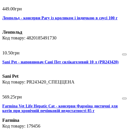
449
.
00
грн
Леопольд - консерви Рагу із кроликом і індичкою в соусі 100 г
Леопольд
4820185491730
10
.
50
грн
Sani Pet - наповнювач Сані Пет силікагелевий 10 л (PR243420)
Sani Pet
PR243420_СПЕЦЦЕНА
569
.
25
грн
Farmina Vet Life Hepatic Cat - консерви Фарміна диєтичні для
котів при хронічній печінковій недостатності 85 г
Farmina
179456