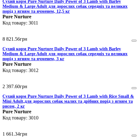
Сухий корм Pure Nurture Daily Power of 3 Lamb with Barley
Medium & Large Adult для дорослих собак середніх та великих
порід з ягням та ячменем, 12,5 кг
Pure Nurture
3011
8 821
.
56
грн
Сухий корм Pure Nurture Daily Power of 3 Lamb with Barley
Medium & Large Adult для дорослих собак середніх та великих
порід з ягням та ячменем, 3 кг
Pure Nurture
3012
2 397
.
60
грн
Сухий корм Pure Nurture Daily Power of 3 Lamb with Rice Small &
Mini Adult,для дорослих собак малих та дрібних порід з ягням та
рисом, 2 кг
Pure Nurture
3010
1 661
.
34
грн