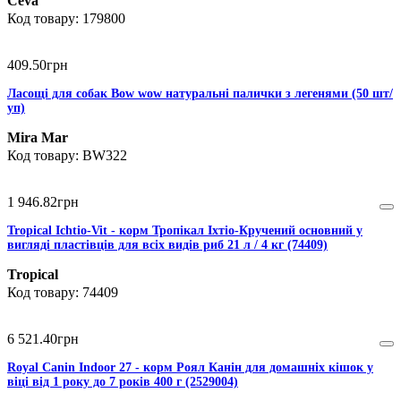
Ceva
179800
409
.
50
грн
Ласощі для собак Bow wow натуральні палички з легенями (50 шт/
уп)
Mira Mar
BW322
1 946
.
82
грн
Tropical Ichtio-Vit - корм Тропікал Іхтіо-Кручений основний у
вигляді пластівців для всіх видів риб 21 л / 4 кг (74409)
Tropical
74409
6 521
.
40
грн
Royal Canin Indoor 27 - корм Роял Канін для домашніх кішок у
віці від 1 року до 7 років 400 г (2529004)