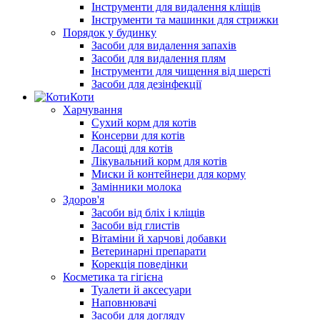
Інструменти для видалення кліщів
Інструменти та машинки для стрижки
Порядок у будинку
Засоби для видалення запахів
Засоби для видалення плям
Інструменти для чищення від шерсті
Засоби для дезінфекції
Коти
Харчування
Сухий корм для котів
Консерви для котів
Ласощі для котів
Лікувальний корм для котів
Миски й контейнери для корму
Замінники молока
Здоров'я
Засоби від бліх і кліщів
Засоби від глистів
Вітаміни й харчові добавки
Ветеринарні препарати
Корекція поведінки
Косметика та гігієна
Туалети й аксесуари
Наповнювачі
Засоби для догляду