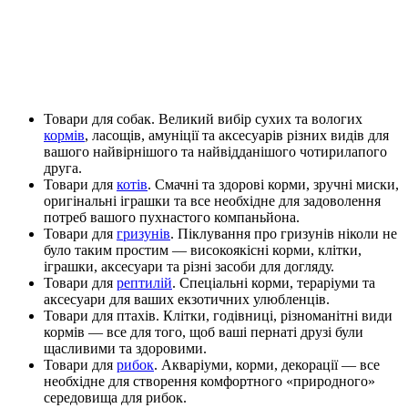
Товари для собак. Великий вибір сухих та вологих
кормів
, ласощів, амуніції та аксесуарів різних видів для
вашого найвірнішого та найвідданішого чотирилапого
друга.
Товари для
котів
. Смачні та здорові корми, зручні миски,
оригінальні іграшки та все необхідне для задоволення
потреб вашого пухнастого компаньйона.
Товари для
гризунів
. Піклування про гризунів ніколи не
було таким простим — високоякісні корми, клітки,
іграшки, аксесуари та різні засоби для догляду.
Товари для
рептилій
. Спеціальні корми, тераріуми та
аксесуари для ваших екзотичних улюбленців.
Товари для птахів. Клітки, годівниці, різноманітні види
кормів — все для того, щоб ваші пернаті друзі були
щасливими та здоровими.
Товари для
рибок
. Акваріуми, корми, декорації — все
необхідне для створення комфортного «природного»
середовища для рибок.