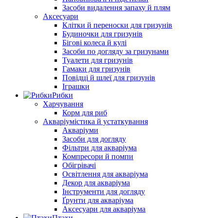
Засоби видалення запаху й плям
Аксесуари
Клітки й переноски для гризунів
Будиночки для гризунів
Бігові колеса й кулі
Засоби по догляду за гризунами
Туалети для гризунів
Гамаки для гризунів
Повідці й шлеї для гризунів
Іграшки
Рибки
Харчування
Корм для риб
Акваріумістика й устаткування
Акваріуми
Засоби для догляду
Фільтри для акваріума
Компресори й помпи
Обігрівачі
Освітлення для акваріума
Декор для акваріума
Інструменти для догляду
Ґрунти для акваріума
Аксесуари для акваріума
Птахи