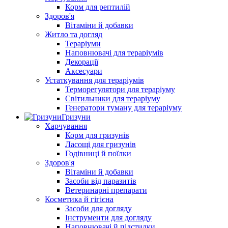
Корм для рептилій
Здоров'я
Вітаміни й добавки
Житло та догляд
Тераріуми
Наповнювачі для тераріумів
Декорації
Аксесуари
Устаткування для тераріумів
Терморегулятори для тераріуму
Світильники для тераріуму
Генератори туману для тераріуму
Гризуни
Харчування
Корм для гризунів
Ласощі для гризунів
Годівниці й поїлки
Здоров'я
Вітаміни й добавки
Засоби від паразитів
Ветеринарні препарати
Косметика й гігієна
Засоби для догляду
Інструменти для догляду
Наповнювачі й підстилки