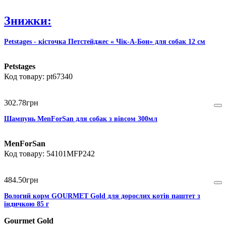
Знижки:
Petstages - кісточка Петстейджес « Чік-А-Бон» для собак 12 см
Petstages
pt67340
302
.
78
грн
Шампунь MenForSan для собак з вівсом 300мл
MenForSan
54101MFP242
484
.
50
грн
Вологий корм GOURMET Gold для дорослих котів паштет з
індичкою 85 г
Gourmet Gold