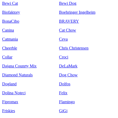
Bewi Cat
Bewi Dog
Biofaktory
Boehringer Ingelheim
BonaCibo
BRAVERY
Canina
Cat Chow
Catmania
Ceva
Cheerble
Chris Christensen
Collar
Croci
Dajana Counrty Mix
DeLaMark
Diamond Naturals
Dog Chow
Dogland
Dolfos
Dolina Noteci
Felix
Fipromax
Flamingo
Friskies
GiGi