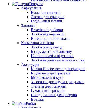
Гризуни
Харчування
Корм для гризунів
Ласощі для гризунів
Годівниці й поїлки
Здоров'я
Вітаміни й добавки
Засоби від паразитів
Ветеринарні препарати
Косметика й гігієна
Засоби для догляду
Інструменти для догляду
Наповнювачі й підстилки
Засоби видалення запаху й плям
Аксесуари
Клітки й переноски для гризунів
Будиночки для гризунів
Бігові колеса й кулі
Засоби по догляду за гризунами
Туалети для гризунів
Гамаки для гризунів
Повідці й шлеї для гризунів
Іграшки
Рибки
Харчування