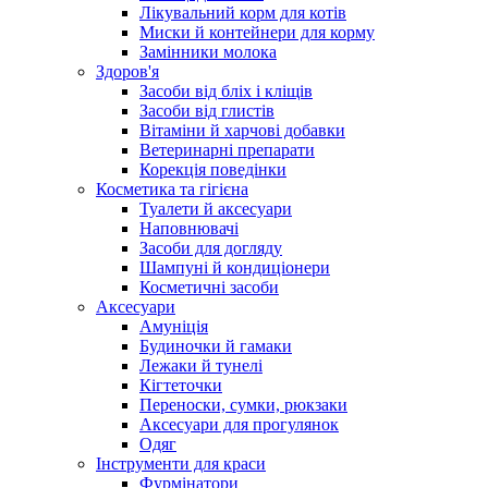
Лікувальний корм для котів
Миски й контейнери для корму
Замінники молока
Здоров'я
Засоби від бліх і кліщів
Засоби від глистів
Вітаміни й харчові добавки
Ветеринарні препарати
Корекція поведінки
Косметика та гігієна
Туалети й аксесуари
Наповнювачі
Засоби для догляду
Шампуні й кондиціонери
Косметичні засоби
Аксесуари
Амуніція
Будиночки й гамаки
Лежаки й тунелі
Кігтеточки
Переноски, сумки, рюкзаки
Аксесуари для прогулянок
Одяг
Інструменти для краси
Фурмінатори