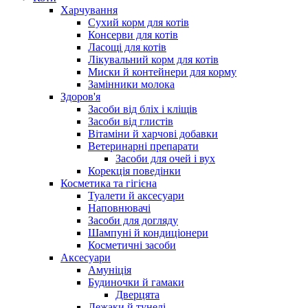
Харчування
Сухий корм для котів
Консерви для котів
Ласощі для котів
Лікувальний корм для котів
Миски й контейнери для корму
Замінники молока
Здоров'я
Засоби від бліх і кліщів
Засоби від глистів
Вітаміни й харчові добавки
Ветеринарні препарати
Засоби для очей і вух
Корекція поведінки
Косметика та гігієна
Туалети й аксесуари
Наповнювачі
Засоби для догляду
Шампуні й кондиціонери
Косметичні засоби
Аксесуари
Амуніція
Будиночки й гамаки
Дверцята
Лежаки й тунелі