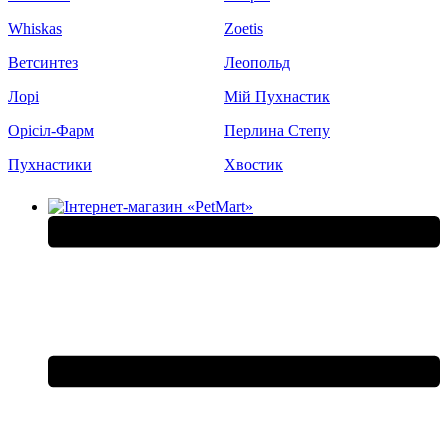
Whiskas
Zoetis
Ветсинтез
Леопольд
Лорі
Мій Пухнастик
Орісіл-Фарм
Перлина Степу
Пухнастики
Хвостик