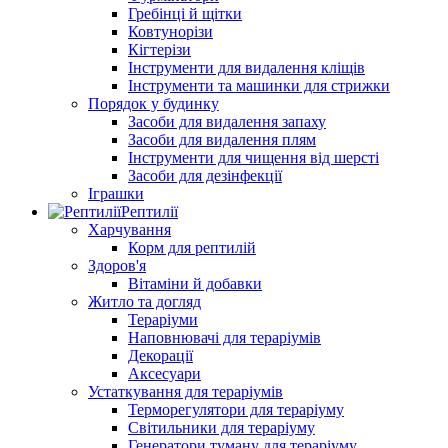
Гребінці й щітки
Ковтунорізи
Кігтерізи
Інструменти для видалення кліщів
Інструменти та машинки для стрижки
Порядок у будинку
Засоби для видалення запаху
Засоби для видалення плям
Інструменти для чищення від шерсті
Засоби для дезінфекції
Іграшки
Рептилії
Харчування
Корм для рептилій
Здоров'я
Вітаміни й добавки
Житло та догляд
Тераріуми
Наповнювачі для тераріумів
Декорації
Аксесуари
Устаткування для тераріумів
Терморегулятори для тераріуму
Світильники для тераріуму
Генератори туману для тераріуму