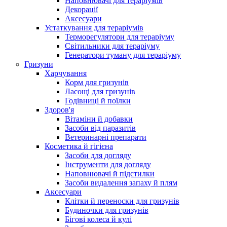
Наповнювачі для тераріумів
Декорації
Аксесуари
Устаткування для тераріумів
Терморегулятори для тераріуму
Світильники для тераріуму
Генератори туману для тераріуму
Гризуни
Харчування
Корм для гризунів
Ласощі для гризунів
Годівниці й поїлки
Здоров'я
Вітаміни й добавки
Засоби від паразитів
Ветеринарні препарати
Косметика й гігієна
Засоби для догляду
Інструменти для догляду
Наповнювачі й підстилки
Засоби видалення запаху й плям
Аксесуари
Клітки й переноски для гризунів
Будиночки для гризунів
Бігові колеса й кулі