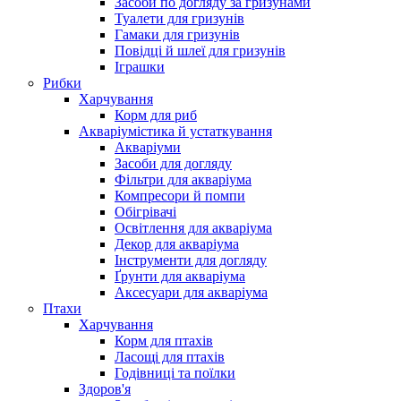
Засоби по догляду за гризунами
Туалети для гризунів
Гамаки для гризунів
Повідці й шлеї для гризунів
Іграшки
Рибки
Харчування
Корм для риб
Акваріумістика й устаткування
Акваріуми
Засоби для догляду
Фільтри для акваріума
Компресори й помпи
Обігрівачі
Освітлення для акваріума
Декор для акваріума
Інструменти для догляду
Ґрунти для акваріума
Аксесуари для акваріума
Птахи
Харчування
Корм для птахів
Ласощі для птахів
Годівниці та поїлки
Здоров'я