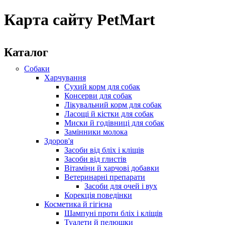
Карта сайту PetMart
Каталог
Собаки
Харчування
Сухий корм для собак
Консерви для собак
Лікувальний корм для собак
Ласощі й кістки для собак
Миски й годівниці для собак
Замінники молока
Здоров'я
Засоби від бліх і кліщів
Засоби від глистів
Вітаміни й харчові добавки
Ветеринарні препарати
Засоби для очей і вух
Корекція поведінки
Косметика й гігієна
Шампуні проти бліх і кліщів
Туалети й пелюшки