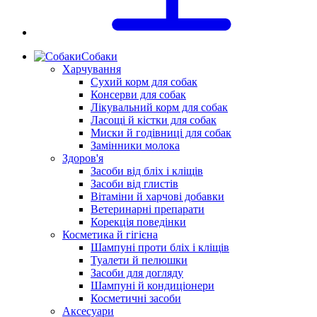
Собаки
Харчування
Сухий корм для собак
Консерви для собак
Лікувальний корм для собак
Ласощі й кістки для собак
Миски й годівниці для собак
Замінники молока
Здоров'я
Засоби від бліх і кліщів
Засоби від глистів
Вітаміни й харчові добавки
Ветеринарні препарати
Корекція поведінки
Косметика й гігієна
Шампуні проти бліх і кліщів
Туалети й пелюшки
Засоби для догляду
Шампуні й кондиціонери
Косметичні засоби
Аксесуари