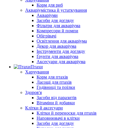
Корм для риб
Акваріумістика й устаткування
Акваріуми
Засоби для догляду
Фільтри для акваріума
Компресори й помпи
Обігрівачі
Освітлення для акваріума
Декор для акваріума
Інструменти для догляду
Ґрунти для акваріума
Аксесуари для акваріума
Птахи
Харчування
Корм для птахів
Ласощі для птахів
Годівниці та поїлки
Здоров'я
Засоби від паразитів
Вітаміни й добавки
Клітки й аксесуари
Клітки й переноски для птахів
Наповнювачі в клітки
Засоби для догляду