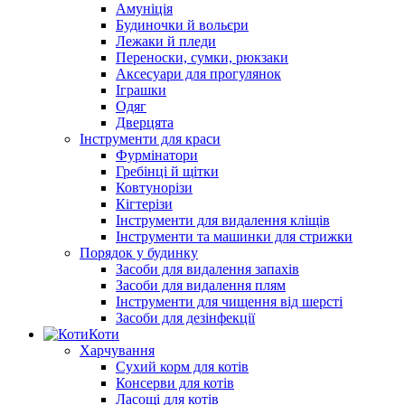
Амуніція
Будиночки й вольєри
Лежаки й пледи
Переноски, сумки, рюкзаки
Аксесуари для прогулянок
Іграшки
Одяг
Дверцята
Інструменти для краси
Фурмінатори
Гребінці й щітки
Ковтунорізи
Кігтерізи
Інструменти для видалення кліщів
Інструменти та машинки для стрижки
Порядок у будинку
Засоби для видалення запахів
Засоби для видалення плям
Інструменти для чищення від шерсті
Засоби для дезінфекції
Коти
Харчування
Сухий корм для котів
Консерви для котів
Ласощі для котів