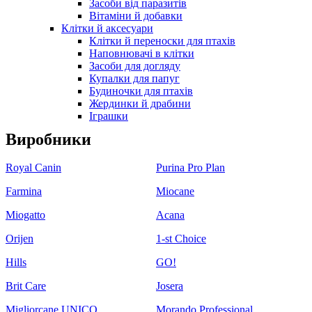
Засоби від паразитів
Вітаміни й добавки
Клітки й аксесуари
Клітки й переноски для птахів
Наповнювачі в клітки
Засоби для догляду
Купалки для папуг
Будиночки для птахів
Жердинки й драбини
Іграшки
Виробники
Royal Canin
Purina Pro Plan
Farmina
Miocane
Miogatto
Acana
Orijen
1-st Choice
Hills
GO!
Brit Care
Josera
Migliorcane UNICO
Morando Professional