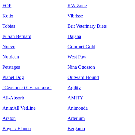
FOP
KW Zone
Kotix
Vibrisse
Tobias
Brit Veterinary Diets
Iv San Bernard
Dajana
Nuevo
Gourmet Gold
Nutrican
West Paw
Petstages
Nina Ottosson
Planet Dog
Outward Hound
"Селянські Смаколики"
Agility
All-Absorb
AMITY
AnimAll VetLine
Animonda
Araton
Arterium
Bayer / Elanco
Bergamo