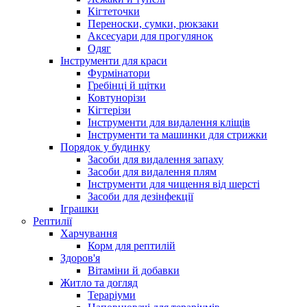
Кігтеточки
Переноски, сумки, рюкзаки
Аксесуари для прогулянок
Одяг
Інструменти для краси
Фурмінатори
Гребінці й щітки
Ковтунорізи
Кігтерізи
Інструменти для видалення кліщів
Інструменти та машинки для стрижки
Порядок у будинку
Засоби для видалення запаху
Засоби для видалення плям
Інструменти для чищення від шерсті
Засоби для дезінфекції
Іграшки
Рептилії
Харчування
Корм для рептилій
Здоров'я
Вітаміни й добавки
Житло та догляд
Тераріуми