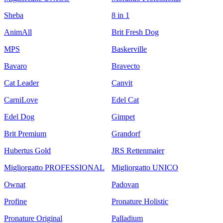
Sheba
8 in 1
AnimAll
Brit Fresh Dog
MPS
Baskerville
Bavaro
Bravecto
Cat Leader
Canvit
CarniLove
Edel Cat
Edel Dog
Gimpet
Brit Premium
Grandorf
Hubertus Gold
JRS Rettenmaier
Migliorgatto PROFESSIONAL
Migliorgatto UNICO
Ownat
Padovan
Profine
Pronature Holistic
Pronature Original
Palladium