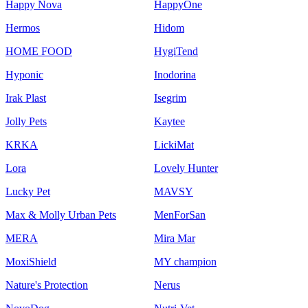
Happy Nova
HappyOne
Hermos
Hidom
HOME FOOD
HygiTend
Hyponic
Inodorina
Irak Plast
Isegrim
Jolly Pets
Kaytee
KRKA
LickiMat
Lora
Lovely Hunter
Lucky Pet
MAVSY
Max & Molly Urban Pets
MenForSan
MERA
Mira Mar
MoxiShield
MY champion
Nature's Protection
Nerus