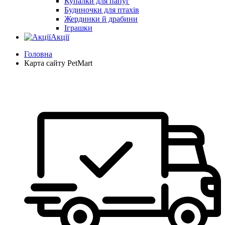
Купалки для папуг
Будиночки для птахів
Жердинки й драбини
Іграшки
Акції
Головна
Карта сайту PetMart