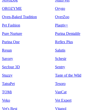
NovoDog
Nutri-Vet
OROZYME
Orygo
Oven-Baked Tradition
OverZoo
Pet Fashion
Plaqtiv+
Pure Nurture
Purina Dentalife
Purina One
Reflex Plus
Resun
Salutis
Savory
Schesir
Secfour 3D
Sentry
Stuzzy
Taste of the Wild
TatraPet
Tesoro
TOMi
VanCat
Veko
Vet Expert
Vet's Best
Vitapol