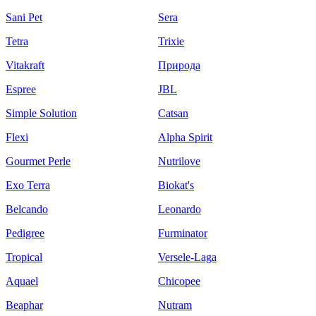
Sani Pet
Sera
Tetra
Trixie
Vitakraft
Природа
Espree
JBL
Simple Solution
Catsan
Flexi
Alpha Spirit
Gourmet Perle
Nutrilove
Exo Terra
Biokat's
Belcando
Leonardo
Pedigree
Furminator
Tropical
Versele-Laga
Aquael
Chicopee
Beaphar
Nutram