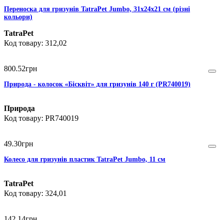
Переноска для гризунів TatraPet Jumbo, 31х24х21 см (різні
кольори)
TatraPet
312,02
800
.
52
грн
Природа - колосок «Бісквіт» для гризунів 140 г (PR740019)
Природа
PR740019
49
.
30
грн
Колесо для гризунів пластик TatraPet Jumbo, 11 см
TatraPet
324,01
142
.
14
грн