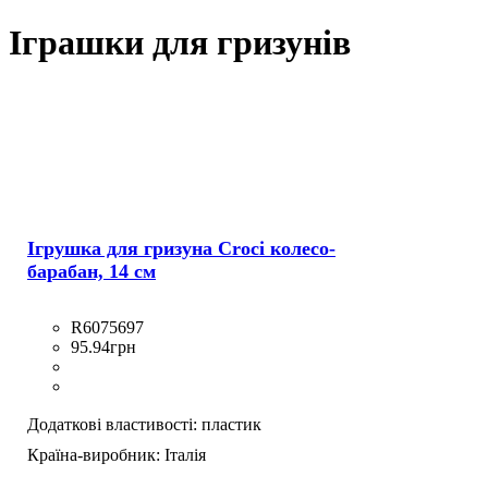
Іграшки для гризунів
Ігрушка для гризуна Croci колесо-
барабан, 14 см
R6075697
95
.
94
грн
Додаткові властивості:
пластик
Країна-виробник:
Італія