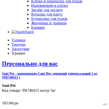
Клітки й переноски для птахів
Наповнювачі в клітки
Засоби для догляду
Купалки для папуг
Будиночки для птахів
Жердинки й драбини
Іграшки
Акції
Головна
Гризуни
Аксесуари
Іграшки
Персонально для вас
Sani Pet - наповнювач Сані Пет деревний універсальний 5 кг
(PR740415 )
Sani Pet
PR740415 натур 5кг
183
.
00
грн