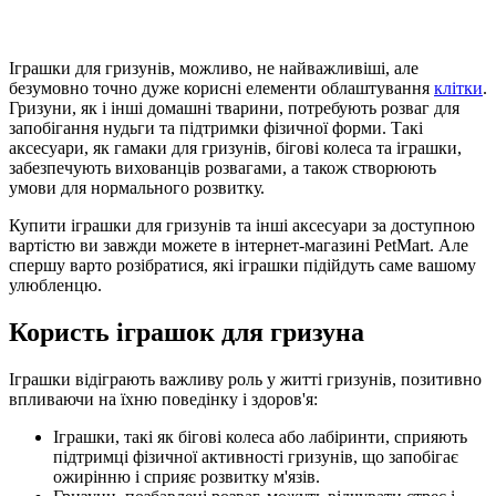
Іграшки для гризунів, можливо, не найважливіші, але
безумовно точно дуже корисні елементи облаштування
клітки
.
Гризуни, як і інші домашні тварини, потребують розваг для
запобігання нудьги та підтримки фізичної форми. Такі
аксесуари, як гамаки для гризунів, бігові колеса та іграшки,
забезпечують вихованців розвагами, а також створюють
умови для нормального розвитку.
Купити іграшки для гризунів та інші аксесуари за доступною
вартістю ви завжди можете в інтернет-магазині PetMart. Але
спершу варто розібратися, які іграшки підійдуть саме вашому
улюбленцю.
Користь іграшок для гризуна
Іграшки відіграють важливу роль у житті гризунів, позитивно
впливаючи на їхню поведінку і здоров'я:
Іграшки, такі як бігові колеса або лабіринти, сприяють
підтримці фізичної активності гризунів, що запобігає
ожирінню і сприяє розвитку м'язів.