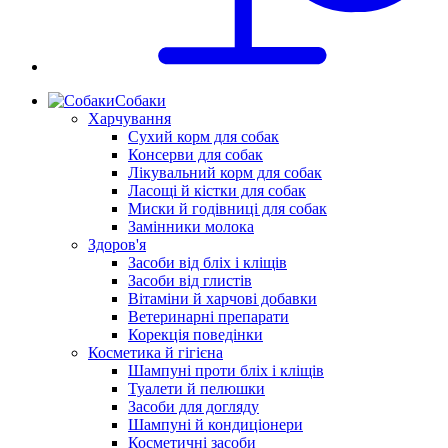
Собаки
Харчування
Сухий корм для собак
Консерви для собак
Лікувальний корм для собак
Ласощі й кістки для собак
Миски й годівниці для собак
Замінники молока
Здоров'я
Засоби від бліх і кліщів
Засоби від глистів
Вітаміни й харчові добавки
Ветеринарні препарати
Корекція поведінки
Косметика й гігієна
Шампуні проти бліх і кліщів
Туалети й пелюшки
Засоби для догляду
Шампуні й кондиціонери
Косметичні засоби