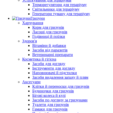
Устаткування для тераріумів
Терморегулятори для тераріуму
Світильники для тераріуму
Генератори туману для тераріуму
Гризуни
Харчування
Корм для гризунів
Ласощі для гризунів
Годівниці й поїлки
Здоров'я
Вітаміни й добавки
Засоби від паразитів
Ветеринарні препарати
Косметика й гігієна
Засоби для догляду
Інструменти для догляду
Наповнювачі й підстилки
Засоби видалення запаху й плям
Аксесуари
Клітки й переноски для гризунів
Будиночки для гризунів
Бігові колеса й кулі
Засоби по догляду за гризунами
Туалети для гризунів
Гамаки для гризунів