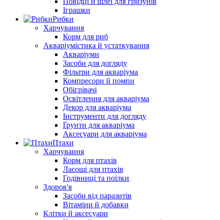
Повідці й шлеї для гризунів
Іграшки
Рибки
Харчування
Корм для риб
Акваріумістика й устаткування
Акваріуми
Засоби для догляду
Фільтри для акваріума
Компресори й помпи
Обігрівачі
Освітлення для акваріума
Декор для акваріума
Інструменти для догляду
Ґрунти для акваріума
Аксесуари для акваріума
Птахи
Харчування
Корм для птахів
Ласощі для птахів
Годівниці та поїлки
Здоров'я
Засоби від паразитів
Вітаміни й добавки
Клітки й аксесуари