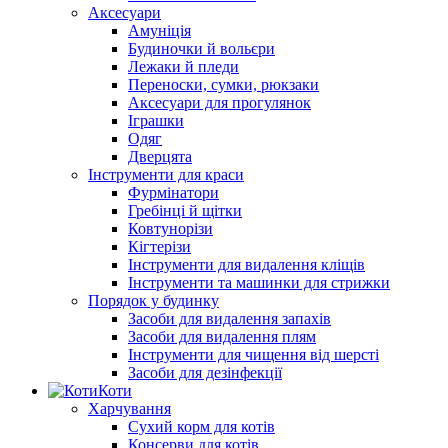
Аксесуари
Амуніція
Будиночки й вольєри
Лежаки й пледи
Переноски, сумки, рюкзаки
Аксесуари для прогулянок
Іграшки
Одяг
Дверцята
Інструменти для краси
Фурмінатори
Гребінці й щітки
Ковтунорізи
Кігтерізи
Інструменти для видалення кліщів
Інструменти та машинки для стрижки
Порядок у будинку
Засоби для видалення запахів
Засоби для видалення плям
Інструменти для чищення від шерсті
Засоби для дезінфекції
Коти
Харчування
Сухий корм для котів
Консерви для котів