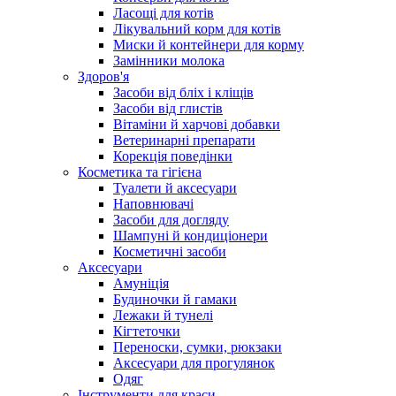
Ласощі для котів
Лікувальний корм для котів
Миски й контейнери для корму
Замінники молока
Здоров'я
Засоби від бліх і кліщів
Засоби від глистів
Вітаміни й харчові добавки
Ветеринарні препарати
Корекція поведінки
Косметика та гігієна
Туалети й аксесуари
Наповнювачі
Засоби для догляду
Шампуні й кондиціонери
Косметичні засоби
Аксесуари
Амуніція
Будиночки й гамаки
Лежаки й тунелі
Кігтеточки
Переноски, сумки, рюкзаки
Аксесуари для прогулянок
Одяг
Інструменти для краси