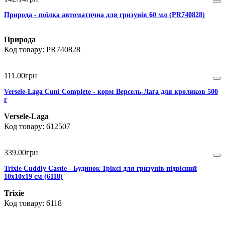
Природа - поїлка автоматична для гризунів 60 мл (PR740828)
Природа
PR740828
111
.
00
грн
Versele-Laga Cuni Complete - корм Версель-Лага для кроликов 500
г
Versele-Laga
612507
339
.
00
грн
Trixie Cuddly Castle - Будинок Тріксі для гризунів підвісний
10х10х19 см (6118)
Trixie
6118