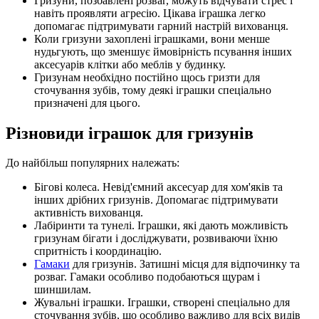
Гризуни, позбавлені розваг, можуть відчувати стрес і
навіть проявляти агресію. Цікава іграшка легко
допомагає підтримувати гарний настрій вихованця.
Коли гризуни захоплені іграшками, вони менше
нудьгують, що зменшує ймовірність псування інших
аксесуарів клітки або меблів у будинку.
Гризунам необхідно постійно щось гризти для
сточування зубів, тому деякі іграшки спеціально
призначені для цього.
Різновиди іграшок для гризунів
До найбільш популярних належать:
Бігові колеса. Невід'ємний аксесуар для хом'яків та
інших дрібних гризунів. Допомагає підтримувати
активність вихованця.
Лабіринти та тунелі. Іграшки, які дають можливість
гризунам бігати і досліджувати, розвиваючи їхню
спритність і координацію.
Гамаки
для гризунів. Затишні місця для відпочинку та
розваг. Гамаки особливо подобаються щурам і
шиншилам.
Жувальні іграшки. Іграшки, створені спеціально для
сточування зубів, що особливо важливо для всіх видів