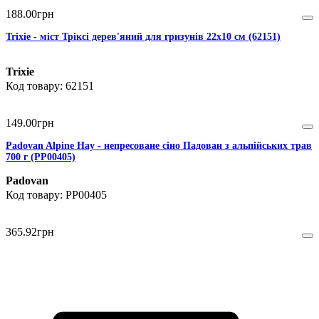
188
.
00
грн
Trixie - міст Тріксі дерев'яний для гризунів 22х10 см (62151)
Trixie
62151
149
.
00
грн
Padovan Alpine Hay - непресоване сіно Падован з альпійських трав
700 г (PP00405)
Padovan
PP00405
365
.
92
грн