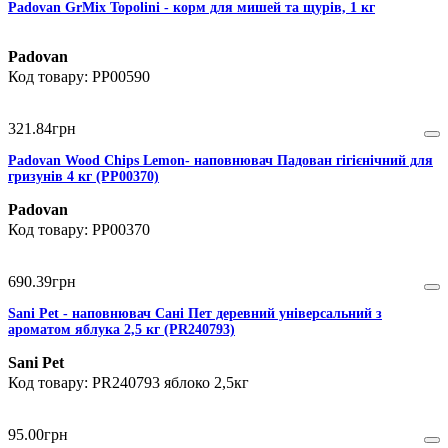
Padovan GrMix Topolini - корм для мишей та щурів, 1 кг
Padovan
PP00590
321
.
84
грн
Padovan Wood Chips Lemon- наповнювач Падован гігієнічний для
гризунів 4 кг (PP00370)
Padovan
PP00370
690
.
39
грн
Sani Pet - наповнювач Сані Пет деревний універсальний з
ароматом яблука 2,5 кг (PR240793)
Sani Pet
PR240793 яблоко 2,5кг
95
.
00
грн