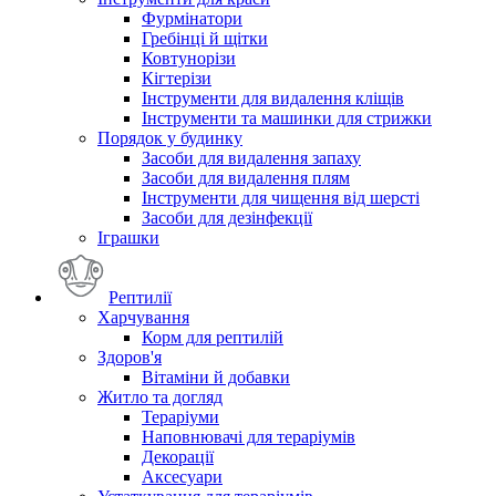
Фурмінатори
Гребінці й щітки
Ковтунорізи
Кігтерізи
Інструменти для видалення кліщів
Інструменти та машинки для стрижки
Порядок у будинку
Засоби для видалення запаху
Засоби для видалення плям
Інструменти для чищення від шерсті
Засоби для дезінфекції
Іграшки
Рептилії
Харчування
Корм для рептилій
Здоров'я
Вітаміни й добавки
Житло та догляд
Тераріуми
Наповнювачі для тераріумів
Декорації
Аксесуари