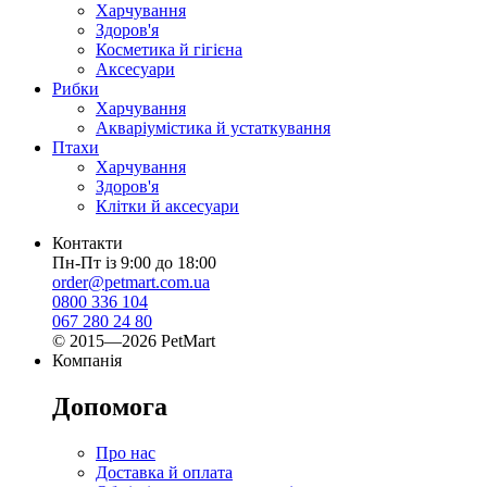
Харчування
Здоров'я
Косметика й гігієна
Аксесуари
Рибки
Харчування
Акваріумістика й устаткування
Птахи
Харчування
Здоров'я
Клітки й аксесуари
Контакти
Пн-Пт із 9:00 до 18:00
order@petmart.com.ua
0800 336 104
067 280 24 80
© 2015—2026 PetMart
Компанія
Допомога
Про нас
Доставка й оплата