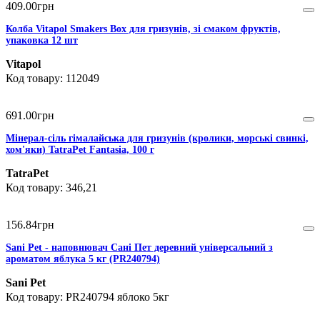
409
.
00
грн
Колба Vitapol Smakers Box для гризунів, зі смаком фруктів,
упаковка 12 шт
Vitapol
112049
691
.
00
грн
Мінерал-сіль гімалайська для гризунів (кролики, морські свинкі,
хом'яки) TatraPet Fantasia, 100 г
TatraPet
346,21
156
.
84
грн
Sani Pet - наповнювач Сані Пет деревний універсальний з
ароматом яблука 5 кг (PR240794)
Sani Pet
PR240794 яблоко 5кг