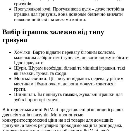
гризунів.
Прогулянкові кулі. Прогулянкова куля – дуже потрібна
іграшка для гризунів, вона дозволяє безпечно вивчати
навколишній світ за межами клітки.
Вибір іграшок залежно від типу
гризуна
Хом'яки. Варто віддати перевагу біговим колесам,
маленьким лабіринтам і тунелям, де вони зможуть бігати
і досліджувати.
Щури. Щурам необхідні більші та міцніші іграшки, такі
як гамаки, тунелі та сходи.
Морські свинки. Ці гризуни віддають перевагу різним
мостикам і будиночкам, де вони можуть ховатися і
грати.
Шиншили. Їм підійдуть гамаки, жувальні іграшки для
зубів і просторі тунелі.
В інтернет-магазині PetMart представлені різні види іграшок
для всіх типів гризунів. Ми пропонуємо
конкурентоспроможні ціни на всі товари для домашніх
гризунів, а також регулярно проводимо акції та розпродажі.
Замовте іграшки для свого улюбленця в PetMart, щоб