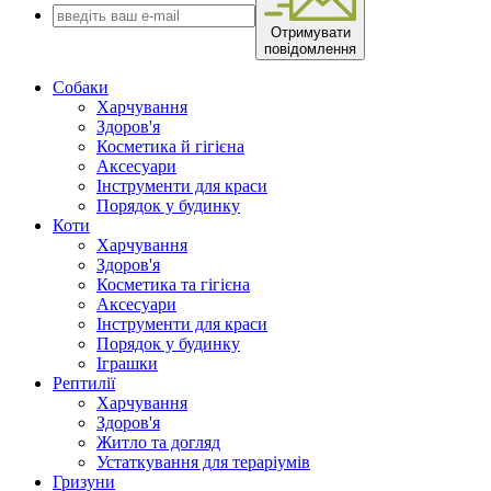
Отримувати
повідомлення
Собаки
Харчування
Здоров'я
Косметика й гігієна
Аксесуари
Інструменти для краси
Порядок у будинку
Коти
Харчування
Здоров'я
Косметика та гігієна
Аксесуари
Інструменти для краси
Порядок у будинку
Іграшки
Рептилії
Харчування
Здоров'я
Житло та догляд
Устаткування для тераріумів
Гризуни