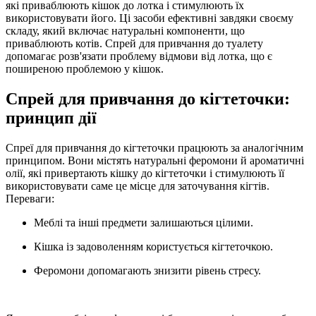
які приваблюють кішок до лотка і стимулюють їх
використовувати його. Ці засоби ефективні завдяки своєму
складу, який включає натуральні компоненти, що
приваблюють котів. Спрей для привчання до туалету
допомагає розв'язати проблему відмови від лотка, що є
поширеною проблемою у кішок.
Спрей для привчання до кігтеточки:
принцип дії
Спреї для привчання до кігтеточки працюють за аналогічним
принципом. Вони містять натуральні феромони й ароматичні
олії, які привертають кішку до кігтеточки і стимулюють її
використовувати саме це місце для заточування кігтів.
Переваги:
Меблі та інші предмети залишаються цілими.
Кішка із задоволенням користується кігтеточкою.
Феромони допомагають знизити рівень стресу.