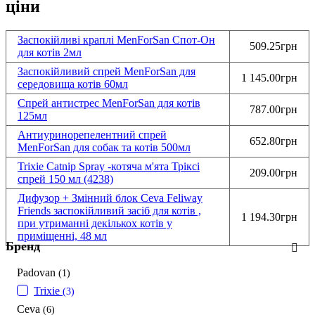
ціни
Заспокійливі краплі MenForSan Спот-Он
509.25грн
для котів 2мл
Заспокійливий спрей MenForSan для
1 145.00грн
середовища котів 60мл
Спрей антистрес MenForSan для котів
787.00грн
125мл
Антиуринорепелентний спрей
652.80грн
MenForSan для собак та котів 500мл
Trixie Catnip Spray -котяча м'ята Тріксі
209.00грн
спрей 150 мл (4238)
Дифузор + Змінний блок Ceva Feliway
Friends заспокійливий засіб для котів ,
1 194.30грн
при утриманні декількох котів у
приміщенні, 48 мл
Бренд
Padovan
(1)
Trixie
(3)
Ceva
(6)