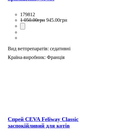
179812
1 050
.
00
грн
945
.
00
грн
Вид ветпрепаратів:
седативні
Країна-виробник:
Франція
Спрей CEVA Feliway Classic
заспокійливий для котів