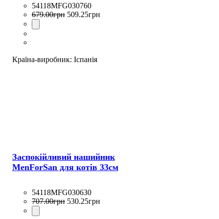
54118MFG030760
679
.
00
грн
509
.
25
грн
Країна-виробник:
Іспанія
Заспокійливий нашийник
MenForSan для котів 33см
54118MFG030630
707
.
00
грн
530
.
25
грн