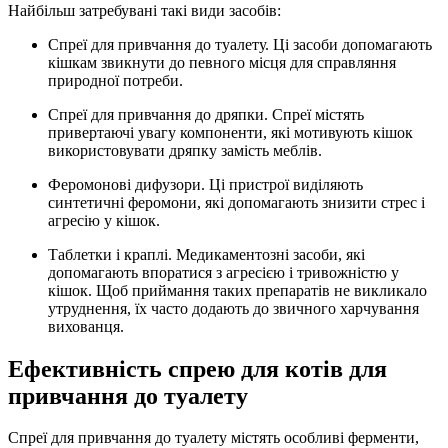
Найбільш затребувані такі види засобів:
Спреї для привчання до туалету. Ці засоби допомагають
кішкам звикнути до певного місця для справляння
природної потреби.
Спреї для привчання до дряпки. Спреї містять
привертаючі увагу компоненти, які мотивують кішок
використовувати дряпку замість меблів.
Феромонові дифузори. Ці пристрої виділяють
синтетичні феромони, які допомагають знизити стрес і
агресію у кішок.
Таблетки і краплі. Медикаментозні засоби, які
допомагають впоратися з агресією і тривожністю у
кішок. Щоб приймання таких препаратів не викликало
утруднення, їх часто додають до звичного харчування
вихованця.
Ефективність спрею для котів для
привчання до туалету
Спреї для привчання до туалету містять особливі ферменти,