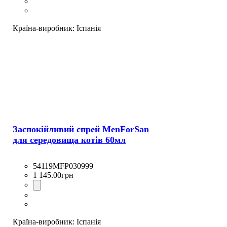
Країна-виробник:
Іспанія
Заспокійливий спрей MenForSan
для середовища котів 60мл
54119MFP030999
1 145
.
00
грн
Країна-виробник:
Іспанія