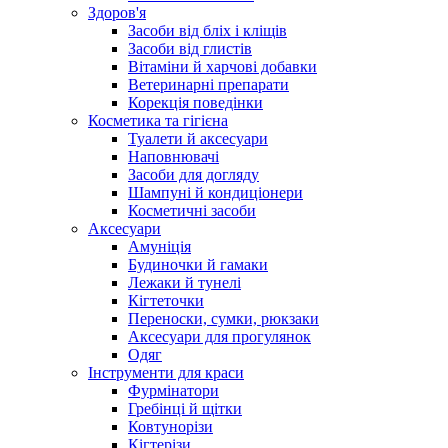
Здоров'я
Засоби від бліх і кліщів
Засоби від глистів
Вітаміни й харчові добавки
Ветеринарні препарати
Корекція поведінки
Косметика та гігієна
Туалети й аксесуари
Наповнювачі
Засоби для догляду
Шампуні й кондиціонери
Косметичні засоби
Аксесуари
Амуніція
Будиночки й гамаки
Лежаки й тунелі
Кігтеточки
Переноски, сумки, рюкзаки
Аксесуари для прогулянок
Одяг
Інструменти для краси
Фурмінатори
Гребінці й щітки
Ковтунорізи
Кігтерізи