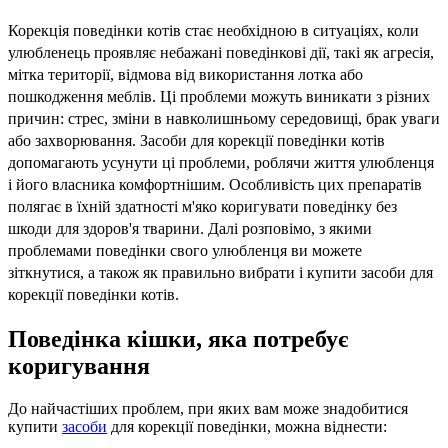
Корекція поведінки котів стає необхідною в ситуаціях, коли
улюбленець проявляє небажані поведінкові дії, такі як агресія,
мітка території, відмова від використання лотка або
пошкодження меблів. Ці проблеми можуть виникати з різних
причин: стрес, зміни в навколишньому середовищі, брак уваги
або захворювання. Засоби для корекції поведінки котів
допомагають усунути ці проблеми, роблячи життя улюбленця
і його власника комфортнішим. Особливість цих препаратів
полягає в їхній здатності м'яко коригувати поведінку без
шкоди для здоров'я тварини. Далі розповімо, з якими
проблемами поведінки свого улюбленця ви можете
зіткнутися, а також як правильно вибрати і купити засоби для
корекції поведінки котів.
Поведінка кішки, яка потребує
коригування
До найчастіших проблем, при яких вам може знадобитися
купити
засоби
для корекції поведінки, можна віднести: