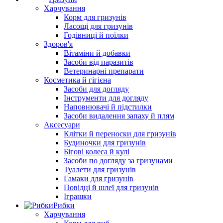
Харчування
Корм для гризунів
Ласощі для гризунів
Годівниці й поїлки
Здоров'я
Вітаміни й добавки
Засоби від паразитів
Ветеринарні препарати
Косметика й гігієна
Засоби для догляду
Інструменти для догляду
Наповнювачі й підстилки
Засоби видалення запаху й плям
Аксесуари
Клітки й переноски для гризунів
Будиночки для гризунів
Бігові колеса й кулі
Засоби по догляду за гризунами
Туалети для гризунів
Гамаки для гризунів
Повідці й шлеї для гризунів
Іграшки
Рибки
Харчування