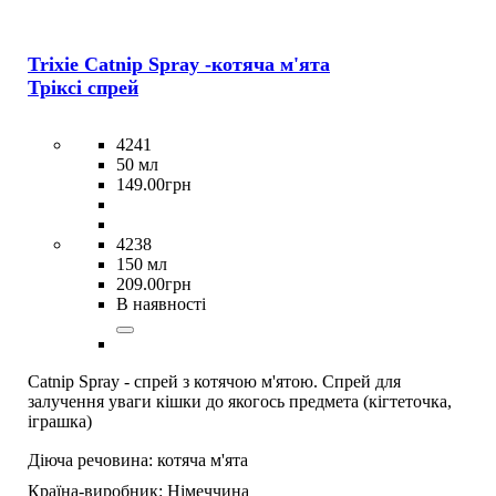
Trixie Catnip Spray -котяча м'ята
Тріксі спрей
4241
50 мл
149
.
00
грн
4238
150 мл
209
.
00
грн
В наявності
Catnip Spray - спрей з котячою м'ятою. Спрей для
залучення уваги кішки до якогось предмета (кігтеточка,
іграшка)
Діюча речовина:
котяча м'ята
Країна-виробник:
Німеччина