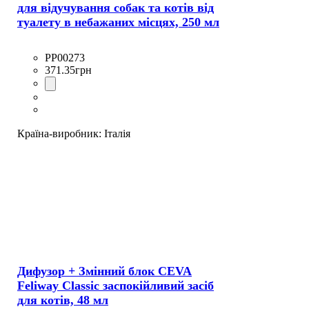
для відучування собак та котів від
туалету в небажаних місцях, 250 мл
PP00273
371
.
35
грн
Країна-виробник:
Італія
Дифузор + Змінний блок CEVA
Feliway Classic заспокійливий засіб
для котів, 48 мл