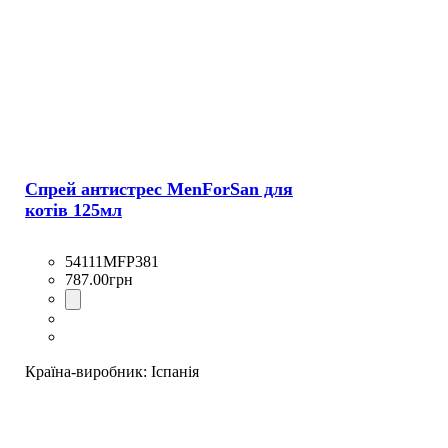
Спрей антистрес MenForSan для
котів 125мл
54111MFP381
787
.
00
грн
Країна-виробник:
Іспанія