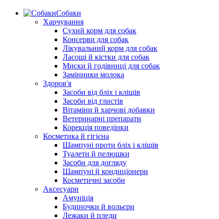
Собаки
Харчування
Сухий корм для собак
Консерви для собак
Лікувальний корм для собак
Ласощі й кістки для собак
Миски й годівниці для собак
Замінники молока
Здоров'я
Засоби від бліх і кліщів
Засоби від глистів
Вітаміни й харчові добавки
Ветеринарні препарати
Корекція поведінки
Косметика й гігієна
Шампуні проти бліх і кліщів
Туалети й пелюшки
Засоби для догляду
Шампуні й кондиціонери
Косметичні засоби
Аксесуари
Амуніція
Будиночки й вольєри
Лежаки й пледи