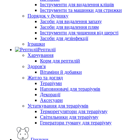
Інструменти для видалення кліщів
Інструменти та машинки для стрижки
Порядок у будинку
Засоби для видалення запаху
Засоби для видалення плям
Інструменти для чищення від шерсті
Засоби для дезінфекції
Іграшки
Рептилії
Харчування
Корм для рептилій
Здоров'я
Вітаміни й добавки
Житло та догляд
Тераріуми
Наповнювачі для тераріумів
Декорації
Аксесуари
Устаткування для тераріумів
Терморегулятори для тераріуму
Світильники для тераріуму
Генератори туману для тераріуму
Гризуни