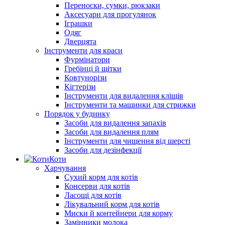
Переноски, сумки, рюкзаки
Аксесуари для прогулянок
Іграшки
Одяг
Дверцята
Інструменти для краси
Фурмінатори
Гребінці й щітки
Ковтунорізи
Кігтерізи
Інструменти для видалення кліщів
Інструменти та машинки для стрижки
Порядок у будинку
Засоби для видалення запахів
Засоби для видалення плям
Інструменти для чищення від шерсті
Засоби для дезінфекції
Коти
Харчування
Сухий корм для котів
Консерви для котів
Ласощі для котів
Лікувальний корм для котів
Миски й контейнери для корму
Замінники молока