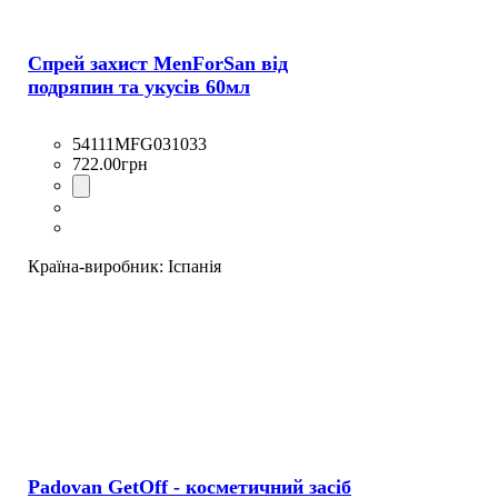
Спрей захист MenForSan від
подряпин та укусів 60мл
54111MFG031033
722
.
00
грн
Країна-виробник:
Іспанія
Padovan GetOff - косметичний засіб