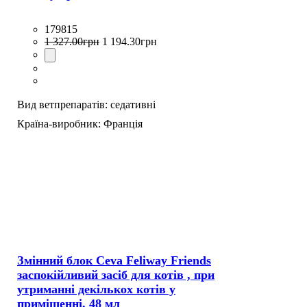
179815
1 327
.
00
грн
1 194
.
30
грн
Вид ветпрепаратів:
седативні
Країна-виробник:
Франція
Змінний блок Ceva Feliway Friends
заспокійливий засіб для котів , при
утриманні декількох котів у
приміщенні, 48 мл