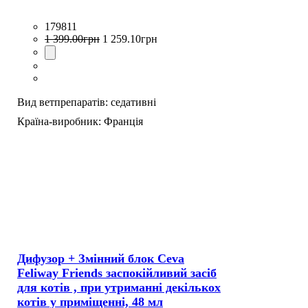
179811
1 399
.
00
грн
1 259
.
10
грн
Вид ветпрепаратів:
седативні
Країна-виробник:
Франція
Дифузор + Змінний блок Ceva
Feliway Friends заспокійливий засіб
для котів , при утриманні декількох
котів у приміщенні, 48 мл