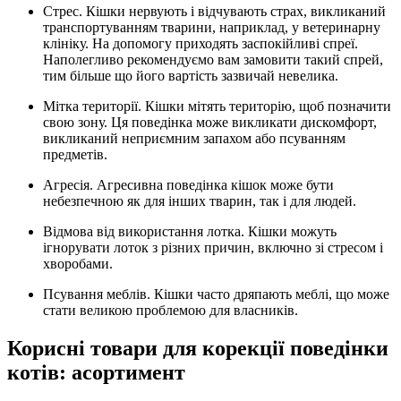
Стрес. Кішки нервують і відчувають страх, викликаний
транспортуванням тварини, наприклад, у ветеринарну
клініку. На допомогу приходять заспокійливі спреї.
Наполегливо рекомендуємо вам замовити такий спрей,
тим більше що його вартість зазвичай невелика.
Мітка території. Кішки мітять територію, щоб позначити
свою зону. Ця поведінка може викликати дискомфорт,
викликаний неприємним запахом або псуванням
предметів.
Агресія. Агресивна поведінка кішок може бути
небезпечною як для інших тварин, так і для людей.
Відмова від використання лотка. Кішки можуть
ігнорувати лоток з різних причин, включно зі стресом і
хворобами.
Псування меблів. Кішки часто дряпають меблі, що може
стати великою проблемою для власників.
Корисні товари для корекції поведінки
котів: асортимент