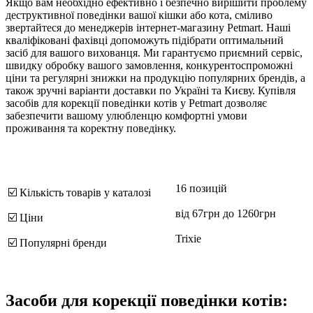
Якщо вам необхідно ефективно і безпечно вирішити проблему
деструктивної поведінки вашої кішки або кота, сміливо
звертайтеся до менеджерів інтернет-магазину Petmart. Наші
кваліфіковані фахівці допоможуть підібрати оптимальний
засіб для вашого вихованця. Ми гарантуємо приємний сервіс,
швидку обробку вашого замовлення, конкурентоспроможні
ціни та регулярні знижки на продукцію популярних брендів, а
також зручні варіанти доставки по Україні та Києву. Купівля
засобів для корекції поведінки котів у Petmart дозволяє
забезпечити вашому улюбленцю комфортні умови
проживання та коректну поведінку.
16 позицій
☑️ Кількість товарів у каталозі
від 67грн до 1260грн
☑️ Ціни
Trixie
☑️ Популярні бренди
Засоби для корекції поведінки котів: