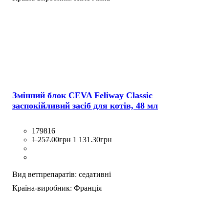
Змінний блок CEVA Feliway Classic
заспокійливий засіб для котів, 48 мл
179816
1 257
.
00
грн
1 131
.
30
грн
Вид ветпрепаратів:
седативні
Країна-виробник:
Франція