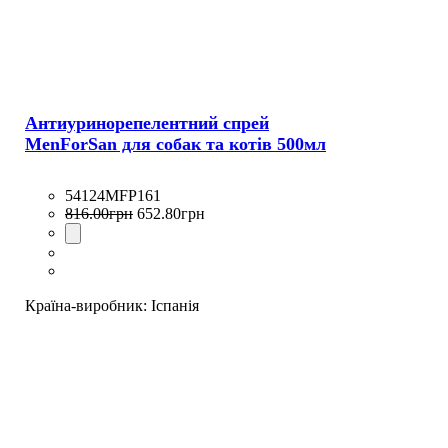
Антиуринорепелентний спрей
MenForSan для собак та котів 500мл
54124MFP161
816
.
00
грн
652
.
80
грн
Країна-виробник:
Іспанія