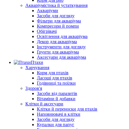
Корм для риб
Акваріумістика й устаткування
Акваріуми
Засоби для догляду
Фільтри для акваріума
Компресори й помпи
Обігрівачі
Освітлення для акваріума
Декор для акваріума
Інструменти для догляду
Ґрунти для акваріума
Аксесуари для акваріума
Птахи
Харчування
Корм для птахів
Ласощі для птахів
Годівниці та поїлки
Здоров'я
Засоби від паразитів
Вітаміни й добавки
Клітки й аксесуари
Клітки й переноски для птахів
Наповнювачі в клітки
Засоби для догляду
Купалки для папуг