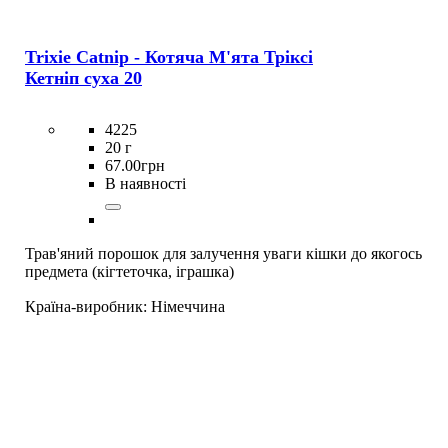
Trixie Catnip - Котяча М'ята Тріксі
Кетніп суха 20
4225
20 г
67
.
00
грн
В наявності
Трав'яний порошок для залучення уваги кішки до якогось
предмета (кігтеточка, іграшка)
Країна-виробник:
Німеччина