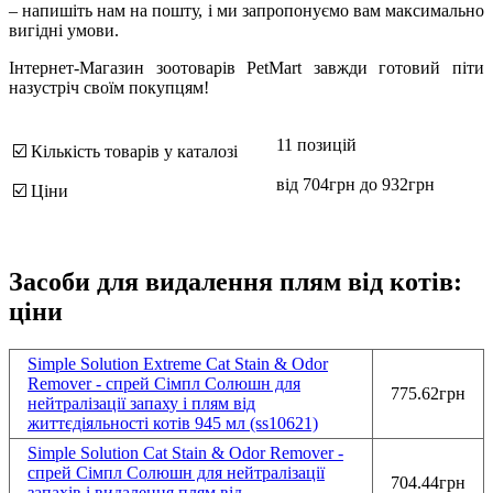
– напишіть нам на пошту, і ми запропонуємо вам максимально
вигідні умови.
Інтернет-Магазин зоотоварів PetMart завжди готовий піти
назустріч своїм покупцям!
11 позицій
☑️ Кількість товарів у каталозі
від 704грн до 932грн
☑️ Ціни
Засоби для видалення плям від котів:
ціни
Simple Solution Extreme Cat Stain & Odor
Remover - спрей Сімпл Солюшн для
775.62грн
нейтралізації запаху і плям від
життєдіяльності котів 945 мл (ss10621)
Simple Solution Cat Stain & Odor Remover -
спрей Сімпл Солюшн для нейтралізації
704.44грн
запахів і видалення плям від