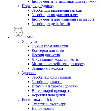
Інструменти та машинки для стрижки
Порядок у будинку
Засоби для видалення запахів
Засоби для видалення плям
Інструменти для чищення від шерсті
Засоби для дезінфекції
Коти
Харчування
Сухий корм для котів
Консерви для котів
Ласощі для котів
Лікувальний корм для котів
Миски й контейнери для корму
Замінники молока
Здоров'я
Засоби від бліх і кліщів
Засоби від глистів
Вітаміни й харчові добавки
Ветеринарні препарати
Корекція поведінки
Косметика та гігієна
Туалети й аксесуари
Наповнювачі