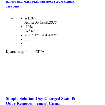
плям від життєдіяльності домашніх
тварин
ss11077
Акция до 03.09.2026
-10%
945 мл
782
.
71
грн
704
.
44
грн
Країна-виробник:
США
Simple Solution Oxy Charged Stain &
Odor Remover - спрей Сімпл