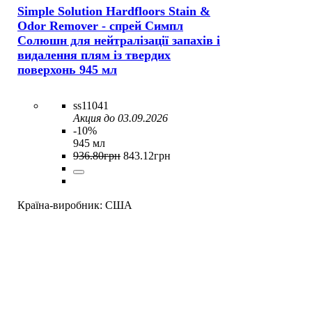
Simple Solution Hardfloors Stain &
Odor Remover - спрей Cимпл
Солюшн для нейтралізації запахів і
видалення плям із твердих
поверхонь 945 мл
ss11041
Акция до 03.09.2026
-10%
945 мл
936
.
80
грн
843
.
12
грн
Країна-виробник:
США