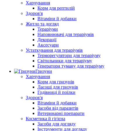
Харчування
Корм для рептилій
Здоров'я
Вітаміни й добавки
Житло та догляд
Тераріуми
Наповнювачі для тераріумів
Декорації
Аксесуари
Устаткування для тераріумів
Терморегулятори для тераріуму
Світильники для тераріуму
Генератори туману для тераріуму
Гризуни
Харчування
Корм для гризунів
Ласощі для гризунів
Годівниці й поїлки
Здоров'я
Вітаміни й добавки
Засоби від паразитів
Ветеринарні препарати
Косметика й гігієна
Засоби для догляду
Інструменти для догляду