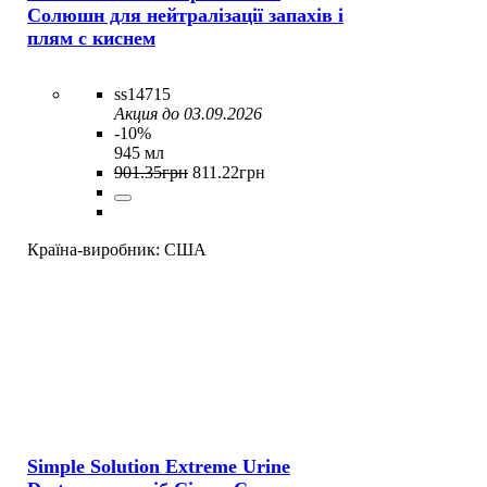
Солюшн для нейтралізації запахів і
плям c киснем
ss14715
Акция до 03.09.2026
-10%
945 мл
901
.
35
грн
811
.
22
грн
Країна-виробник:
США
Simple Solution Extreme Urine