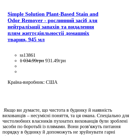
Simple Solution Plant-Based Stain and
Odor Remover - рослинний засіб для
нейтралізації запахів та видалення
плям життєдіяльностіі домашніх
тварин, 945 мл
ss13861
1 034
.
99
грн
931
.
49
грн
Країна-виробник:
США
Якщо ви думаєте, що чистота в будинку й наявність
вихованців – несумісні поняття, та ця омана. Спеціально для
чистолюбних власників пухнатих вихованців були зроблені
засоби по боротьбі із плямами. Вони розв'яжуть питання
порядку в будинку й допоможуть не зруйнувати гарні