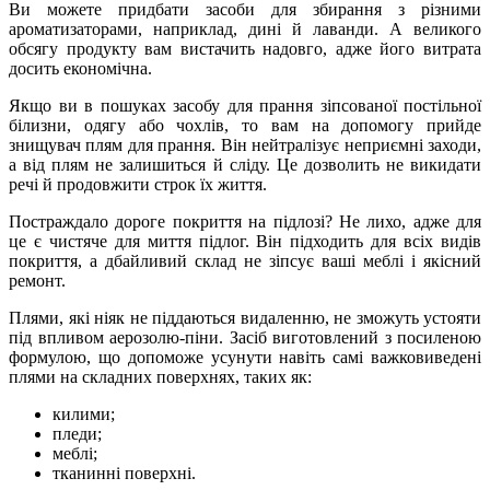
Ви можете придбати засоби для збирання з різними
ароматизаторами, наприклад, дині й лаванди. А великого
обсягу продукту вам вистачить надовго, адже його витрата
досить економічна.
Якщо ви в пошуках засобу для прання зіпсованої постільної
білизни, одягу або чохлів, то вам на допомогу прийде
знищувач плям для прання. Він нейтралізує неприємні заходи,
а від плям не залишиться й сліду. Це дозволить не викидати
речі й продовжити строк їх життя.
Постраждало дороге покриття на підлозі? Не лихо, адже для
це є чистяче для миття підлог. Він підходить для всіх видів
покриття, а дбайливий склад не зіпсує ваші меблі і якісний
ремонт.
Плями, які ніяк не піддаються видаленню, не зможуть устояти
під впливом аерозолю-піни. Засіб виготовлений з посиленою
формулою, що допоможе усунути навіть самі важковиведені
плями на складних поверхнях, таких як:
килими;
пледи;
меблі;
тканинні поверхні.