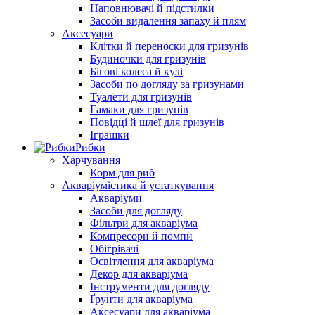
Наповнювачі й підстилки
Засоби видалення запаху й плям
Аксесуари
Клітки й переноски для гризунів
Будиночки для гризунів
Бігові колеса й кулі
Засоби по догляду за гризунами
Туалети для гризунів
Гамаки для гризунів
Повідці й шлеї для гризунів
Іграшки
Рибки
Харчування
Корм для риб
Акваріумістика й устаткування
Акваріуми
Засоби для догляду
Фільтри для акваріума
Компресори й помпи
Обігрівачі
Освітлення для акваріума
Декор для акваріума
Інструменти для догляду
Ґрунти для акваріума
Аксесуари для акваріума