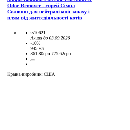
Odor Remover - спрей Сімпл
Солюшн для нейтралізації запаху і
плям від життєдіяльності котів
ss10621
Акция до 03.09.2026
-10%
945 мл
861
.
80
грн
775
.
62
грн
Країна-виробник:
США