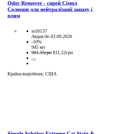
Odor Remover - спрей Сімпл
Солюшн для нейтралізації запаху і
плям
ss10137
Акция до 03.09.2026
-10%
945 мл
901
.
35
грн
811
.
22
грн
Країна-виробник:
США
Simple Solution Extreme Cat Stain &