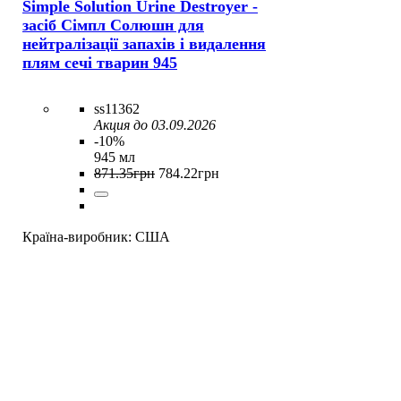
Simple Solution Urine Destroyer -
засіб Сімпл Солюшн для
нейтралізації запахів і видалення
плям сечі тварин 945
ss11362
Акция до 03.09.2026
-10%
945 мл
871
.
35
грн
784
.
22
грн
Країна-виробник:
США