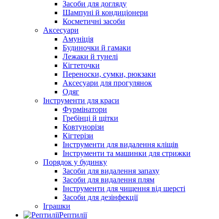
Засоби для догляду
Шампуні й кондиціонери
Косметичні засоби
Аксесуари
Амуніція
Будиночки й гамаки
Лежаки й тунелі
Кігтеточки
Переноски, сумки, рюкзаки
Аксесуари для прогулянок
Одяг
Інструменти для краси
Фурмінатори
Гребінці й щітки
Ковтунорізи
Кігтерізи
Інструменти для видалення кліщів
Інструменти та машинки для стрижки
Порядок у будинку
Засоби для видалення запаху
Засоби для видалення плям
Інструменти для чищення від шерсті
Засоби для дезінфекції
Іграшки
Рептилії