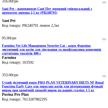
316
.
00
грн
Sani Pet - наповнювач Сані Пет деревний універсальний з
ароматом лимона 2,5 кг (PR240791)
Sani Pet
PR240791 лимон 2,5кг
95
.
00
грн
Farmina Vet Life Managemen Struvite Cat - корм Фарміна
диєтичний для котів для лікування та профілактики рецидивів
струвітних уролітів 400 г
Farmina
163592
353
.
00
грн
Сухий дієтичний корм PRO PLAN VETERINARY DIETS NF Renal
Function Early Care для дорослих котів для підтримання функції
нирок при хронічній хворобі нирок на ранніх стадіях 1,5 кг
Purina Pro Plan
7613287882295