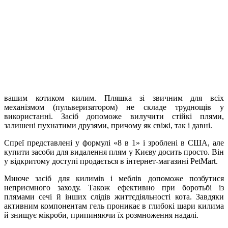
вашим котиком килим. Пляшка зі звичним для всіх
механізмом (пульверизатором) не складе труднощів у
використанні. Засіб допоможе вилучити стійкі плями,
залишені пухнатими друзями, причому як свіжі, так і давні.
Спреї представлені у формулі «8 в 1» і зроблені в США, але
купити засоби для видалення плям у Києву досить просто. Він
у відкритому доступі продається в інтернет-магазині PetMart.
Миюче засіб для килимів і меблів допоможе позбутися
неприємного заходу. Також ефективно при боротьбі із
плямами сечі й інших слідів життєдіяльності кота. Завдяки
активним компонентам гель проникає в глибокі шари килима
й знищує мікроби, припиняючи їх розмноження надалі.