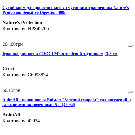
Сухий корм для дорослих котів з чутливим травленням Nature's
Protection Sensitive Digestion 400г
Nature's Protection
NPS45766
264
.
00
грн
Іграшка для котів CROCI М'яч тенісний з дзвінком, 3,8 см
Croci
C6098854
56
.
15
грн
AnimAll - наповнювач Енімол "Зелений смарагд" силікагелевий із
салатовими включеннями 5 л (42034)
AnimAll
42034