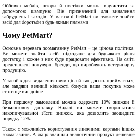
Оббивка меблів, штори й постілки можна відчистити за
допомогою шампуню. Він призначений для видалення
забруднень і заходів. У магазині PetMart ви зможете знайти
засіб для боротьби з будь-якими плямами.
Чому PetMart?
Основна перевага зоомагазину PetMart – це цінова політика.
Ви можете знайти засіб, підходяще для будь-якого рівня
достатку, і кожне з них буде працювати ефективно. На сайті
представлені популярні бренди, що виробляють ветеринарну
продукцію.
У засобів для видалення плям ціна й так досить приймається,
але завдяки великій кількості бонусів ваша покупка може
стати ще вигідніше.
При першому замовленні можна одержати 10% знижки й
безкоштовну доставку. Надалі ви можете скористатися
накопичувальної з'їсти знижок, яка дозволить заощадити
порядку 12%.
Також є можливість користування знижними картами інших
зоомагазинів. А якщо знайшли аналогічний продукт дешевше