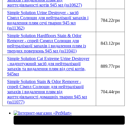
життєдіяльності котів 945 мл (ss10627)
Simple Solution Urine Destroyer - засіб
Сімпл Солюшн для нейтралізації запахів і
784.22грн
видалення плям сечі тварин 945 мл
(ss11362)
Simple Solution Hardfloors Stain & Odor
Remover - спрей Cимпл Солюшн для
843.12грн
нейтралізації запахів і видалення плям із
твердих поверхонь 945 мл (ss11041)
Simple Solution Cat Extreme Urine Destroyer
- надпотужний засіб для нейтралізації
889.77грн
запахів та видалення плям від сечі котів,
945мл
Simple Solution Stain & Odor Remover -
спрей Сімпл Солюшн для нейтралізації
запахів і видалення плям від
704.44грн
життєдіяльності домашніх тварин 945 мл
(ss11077)