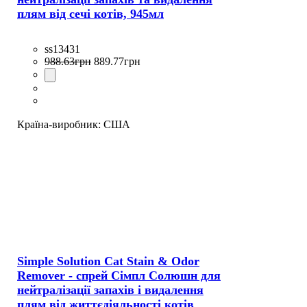
плям від сечі котів, 945мл
ss13431
988
.
63
грн
889
.
77
грн
Країна-виробник:
США
Simple Solution Cat Stain & Odor
Remover - спрей Сімпл Солюшн для
нейтралізації запахів і видалення
плям від життєдіяльності котів