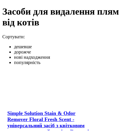
Засоби для видалення плям
від котів
Сортувати:
дешевше
дорожче
нові надходження
популярність
Simple Solution Stain & Odor
Remover Floral Fresh Scent -
універсальний засіб з квітковим