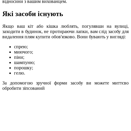
відносини з вашим вихованцем.
Які засоби існують
Якщо ваш кіт або кішка люблять, погулявши на вулиці,
заходити в будинок, не протираючи лапки, вам слід засобу для
видалення плям купити обов'язково. Вони бувають у вигляді:
спрею;
миючого;
піни;
шампуню;
порошку;
гелю.
За допомогою зручної форми засобу ви можете миттєво
обробити зіпсований