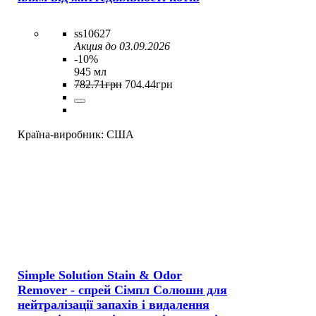
ss10627
Акция до 03.09.2026
-10%
945 мл
782
.
71
грн
704
.
44
грн
Країна-виробник:
США
Simple Solution Stain & Odor
Remover - спрей Сімпл Солюшн для
нейтралізації запахів і видалення