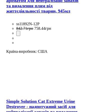
ароматом для нейтралізації запахів
та видалення плям від
життєдіяльності тварин, 945мл
ss11892N-12P
842
.
71
грн
758
.
44
грн
Країна-виробник:
США
Simple Solution Cat Extreme Urine
Destroyer - надпотужний засіб для
нейтралізації запахів та видалення