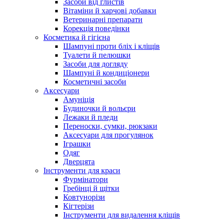
Засоби від глистів
Вітаміни й харчові добавки
Ветеринарні препарати
Корекція поведінки
Косметика й гігієна
Шампуні проти бліх і кліщів
Туалети й пелюшки
Засоби для догляду
Шампуні й кондиціонери
Косметичні засоби
Аксесуари
Амуніція
Будиночки й вольєри
Лежаки й пледи
Переноски, сумки, рюкзаки
Аксесуари для прогулянок
Іграшки
Одяг
Дверцята
Інструменти для краси
Фурмінатори
Гребінці й щітки
Ковтунорізи
Кігтерізи
Інструменти для видалення кліщів