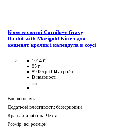
Корм вологий Carnilove Gravy
Rabbit with Marigold Kitten для
кошенят кролик і календула в соусі
101405
85 г
89
.
00
грн
1047 грн/кг
В наявності
Вік:
кошенята
Додаткові властивості:
беззерновий
Країна-виробник:
Чехія
Розмір:
всі розміри