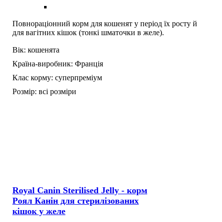
Повнораціонний корм для кошенят у період їх росту й
для вагітних кішок (тонкі шматочки в желе).
Вік:
кошенята
Країна-виробник:
Франція
Клас корму:
суперпреміум
Розмір:
всі розміри
Royal Canin Sterilised Jelly - корм
Роял Канін для стерилізованих
кішок у желе