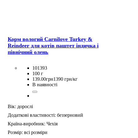
Корм вологий Carnilove Turkey &
Reindeer для котів паштет індичка і
північний олень
101393
100 г
139
.
00
грн
1390 грн/кг
В наявності
Вік:
дорослі
Додаткові властивості:
беззерновий
Країна-виробник:
Чехія
Розмір:
всі розміри