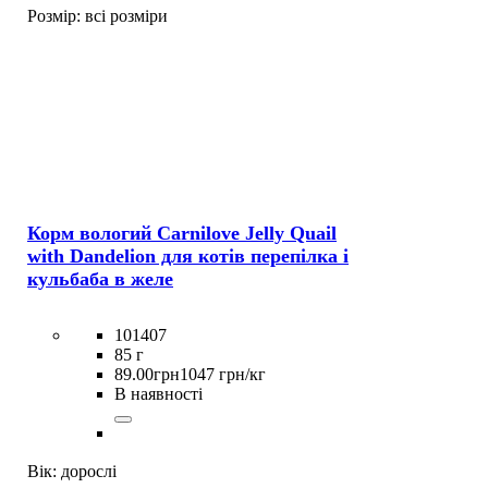
Розмір:
всі розміри
Корм вологий Carnilove Jelly Quail
with Dandelion для котів перепілка і
кульбаба в желе
101407
85 г
89
.
00
грн
1047 грн/кг
В наявності
Вік:
дорослі