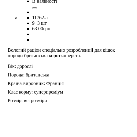
В наявності
11762-a
9
+3 шт
63
.
00
грн
Вологий раціон спеціально розроблений для кішок
породи британська короткошерста.
Вік:
дорослі
Порода:
британська
Країна-виробник:
Франція
Клас корму:
суперпреміум
Розмір:
всі розміри