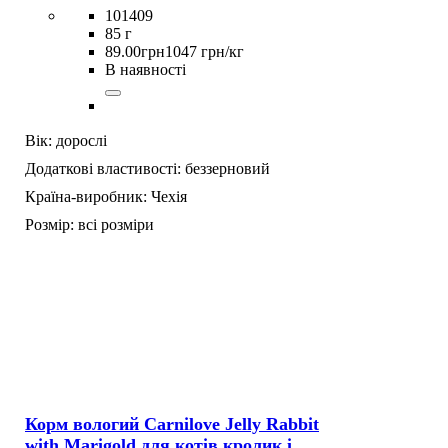
101409
85 г
89
.
00
грн
1047 грн/кг
В наявності
Вік:
дорослі
Додаткові властивості:
беззерновий
Країна-виробник:
Чехія
Розмір:
всі розміри
Корм вологий Carnilove Jelly Rabbit
with Marigold для котів кролик і