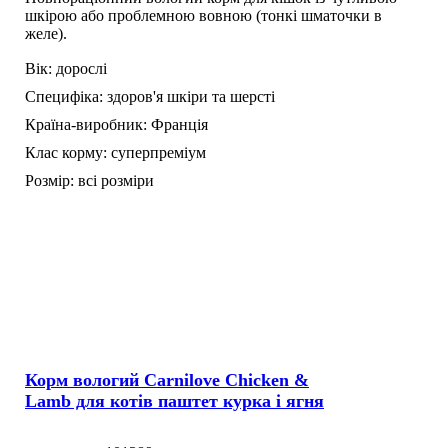
шкірою або проблемною вовною (тонкі шматочки в
желе).
Вік:
дорослі
Специфіка:
здоров'я шкіри та шерсті
Країна-виробник:
Франція
Клас корму:
суперпреміум
Розмір:
всі розміри
Корм вологий Carnilove Chicken &
Lamb для котів паштет курка і ягня