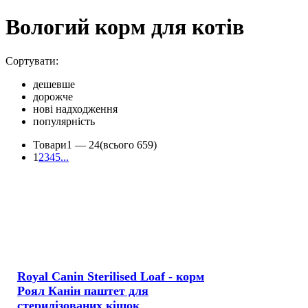
Вологий корм для котів
Сортувати:
дешевше
дорожче
нові надходження
популярність
Товари
1 —
24
(всього 659)
1
2
3
4
5
...
Royal Canin Sterilised Loaf - корм
Роял Канін паштет для
стерилізованих кішок