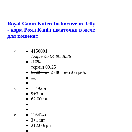
Royal Canin Kitten Instinctive in Jelly
- корм Роял Канін шматочки в желе
для кошенят
4150001
Акция до 04.09.2026
-10%
термін 09,25
62
.
00
грн
55
.
80
грн
656 грн/кг
11492-a
9
+3 шт
62
.
00
грн
11642-a
3
+1 шт
212
.
00
грн