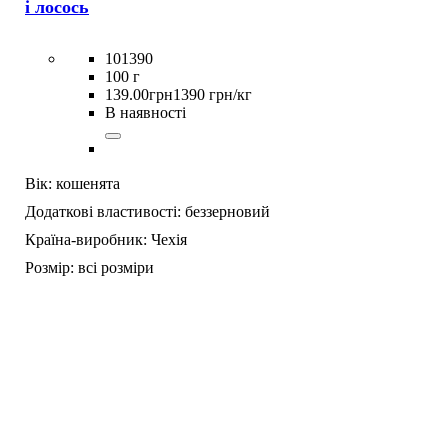
і лосось
101390
100 г
139
.
00
грн
1390 грн/кг
В наявності
Вік:
кошенята
Додаткові властивості:
беззерновий
Країна-виробник:
Чехія
Розмір:
всі розміри