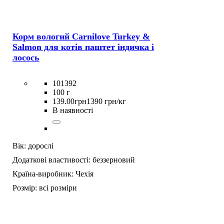
Корм вологий Carnilove Turkey &
Salmon для котів паштет індичка і
лосось
101392
100 г
139
.
00
грн
1390 грн/кг
В наявності
Вік:
дорослі
Додаткові властивості:
беззерновий
Країна-виробник:
Чехія
Розмір:
всі розміри