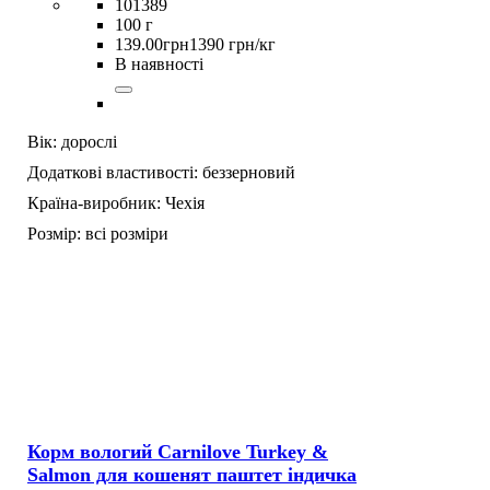
101389
100 г
139
.
00
грн
1390 грн/кг
В наявності
Вік:
дорослі
Додаткові властивості:
беззерновий
Країна-виробник:
Чехія
Розмір:
всі розміри
Корм вологий Carnilove Turkey &
Salmon для кошенят паштет індичка