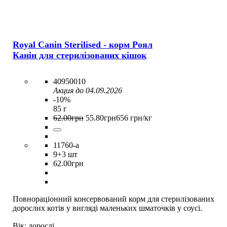
Royal Canin Sterilised - корм Роял
Канін для стерилізованих кішок
40950010
Акция до 04.09.2026
-10%
85 г
62
.
00
грн
55
.
80
грн
656 грн/кг
11760-a
9
+3 шт
62
.
00
грн
Повнораціонний консервований корм для стерилізованих
дорослих котів у вигляді маленьких шматочків у соусі.
Вік:
дорослі