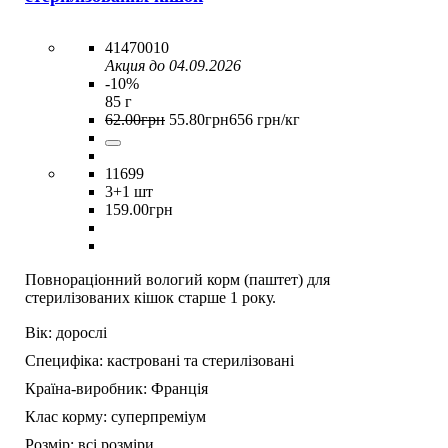
41470010
Акция до 04.09.2026
-10%
85 г
62
.
00
грн
55
.
80
грн
656 грн/кг
11699
3
+1 шт
159
.
00
грн
Повнораціонний вологий корм (паштет) для
стерилізованих кішок старше 1 року.
Вік:
дорослі
Специфіка:
кастровані та стерилізовані
Країна-виробник:
Франція
Клас корму:
суперпреміум
Розмір:
всі розміри