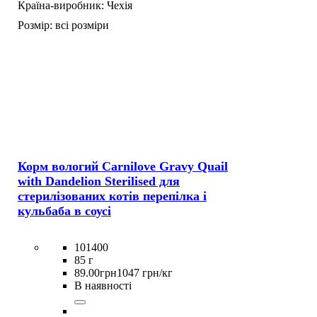
Країна-виробник:
Чехія
Розмір:
всі розміри
Корм вологий Carnilove Gravy Quail
with Dandelion Sterilised для
стерилізованих котів перепілка і
кульбаба в соусі
101400
85 г
89
.
00
грн
1047 грн/кг
В наявності