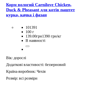
Корм вологий Carnilove Chicken,
Duck & Pheasant для котів паштет
курка, качка і фазан
101391
100 г
139
.
00
грн
1390 грн/кг
В наявності
Вік:
дорослі
Додаткові властивості:
беззерновий
Країна-виробник:
Чехія
Розмір:
всі розміри