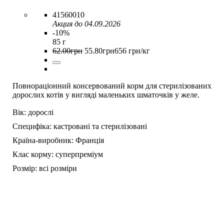
41560010
Акция до 04.09.2026
-10%
85 г
62
.
00
грн
55
.
80
грн
656 грн/кг
Повнораціонний консервований корм для стерилізованих
дорослих котів у вигляді маленьких шматочків у желе.
Вік:
дорослі
Специфіка:
кастровані та стерилізовані
Країна-виробник:
Франція
Клас корму:
суперпреміум
Розмір:
всі розміри