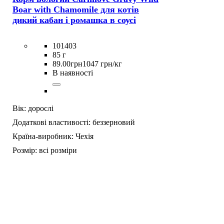
Boar with Chamomile для котів
дикий кабан і ромашка в соусі
101403
85 г
89
.
00
грн
1047 грн/кг
В наявності
Вік:
дорослі
Додаткові властивості:
беззерновий
Країна-виробник:
Чехія
Розмір:
всі розміри