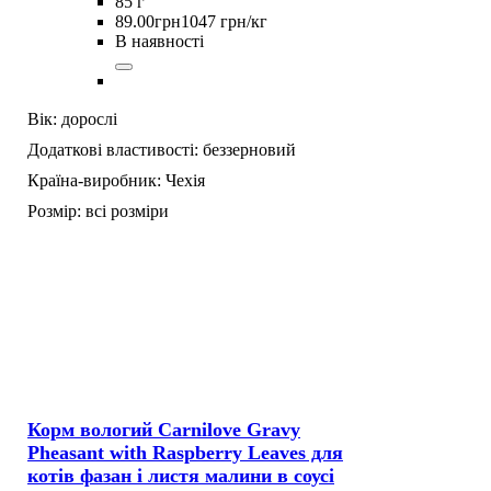
85 г
89
.
00
грн
1047 грн/кг
В наявності
Вік:
дорослі
Додаткові властивості:
беззерновий
Країна-виробник:
Чехія
Розмір:
всі розміри
Корм вологий Carnilove Gravy
Pheasant with Raspberry Leaves для
котів фазан і листя малини в соусі