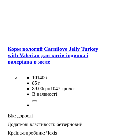
Корм вологий Carnilove Jelly Turkey
with Valerian для котів індичка і
валеріана в желе
101406
85 г
89
.
00
грн
1047 грн/кг
В наявності
Вік:
дорослі
Додаткові властивості:
беззерновий
Країна-виробник:
Чехія