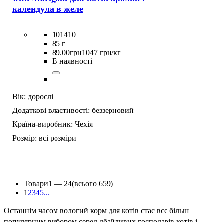
календула в желе
101410
85 г
89
.
00
грн
1047 грн/кг
В наявності
Вік:
дорослі
Додаткові властивості:
беззерновий
Країна-виробник:
Чехія
Розмір:
всі розміри
Товари
1 —
24
(всього 659)
1
2
3
4
5
...
Останнім часом вологий корм для котів стає все більш
популярним вибором серед дбайливих господарів котів і