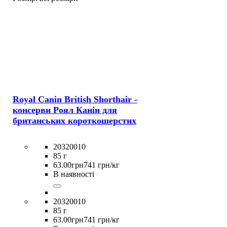
Royal Canin British Shorthair -
консерви Роял Канін для
британських короткошерстих
20320010
85 г
63
.
00
грн
741 грн/кг
В наявності
20320010
85 г
63
.
00
грн
741 грн/кг