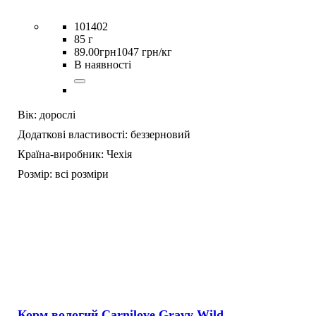
101402
85 г
89
.
00
грн
1047 грн/кг
В наявності
Вік:
дорослі
Додаткові властивості:
беззерновий
Країна-виробник:
Чехія
Розмір:
всі розміри
Корм вологий Carnilove Gravy Wild