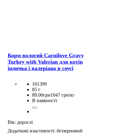
Корм вологий Carnilove Gravy
Turkey with Valerian для котів
індичка і валеріана в соусі
101399
85 г
89
.
00
грн
1047 грн/кг
В наявності
Вік:
дорослі
Додаткові властивості:
беззерновий