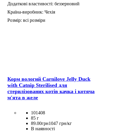
Додаткові властивості:
беззерновий
Країна-виробник:
Чехія
Розмір:
всі розміри
Корм вологий Carnilove Jelly Duck
with Catnip Sterilised для
стерилізованих котів качка і котяча
м'ята в желе
101408
85 г
89
.
00
грн
1047 грн/кг
В наявності