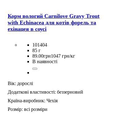
Корм вологий Carnilove Gravy Trout
with Echinacea для котів форель та
ехінацея в соусі
101404
85 г
89
.
00
грн
1047 грн/кг
В наявності
Вік:
дорослі
Додаткові властивості:
беззерновий
Країна-виробник:
Чехія
Розмір:
всі розміри