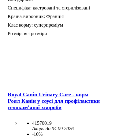
Специфіка:
кастровані та стерилізовані
Країна-виробник:
Франція
Клас корму:
суперпреміум
Розмір:
всі розміри
Royal Canin Urinary Care - корм
Роял Канін у соусі для профілактики
сечокам'яної хвороби
41570019
Акция до 04.09.2026
-10%