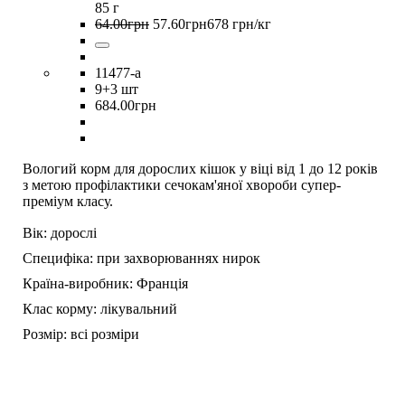
85 г
64
.
00
грн
57
.
60
грн
678 грн/кг
11477-a
9
+3 шт
684
.
00
грн
Вологий корм для дорослих кішок у віці від 1 до 12 років
з метою профілактики сечокам'яної хвороби супер-
преміум класу.
Вік:
дорослі
Специфіка:
при захворюваннях нирок
Країна-виробник:
Франція
Клас корму:
лікувальний
Розмір:
всі розміри