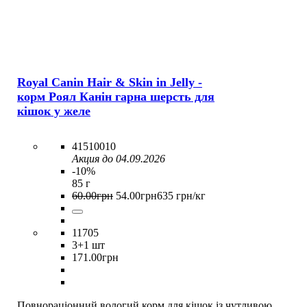
Royal Canin Hair & Skin in Jelly -
корм Роял Канін гарна шерсть для
кішок у желе
41510010
Акция до 04.09.2026
-10%
85 г
60
.
00
грн
54
.
00
грн
635 грн/кг
11705
3
+1 шт
171
.
00
грн
Повнораціонний вологий корм для кішок із чутливою