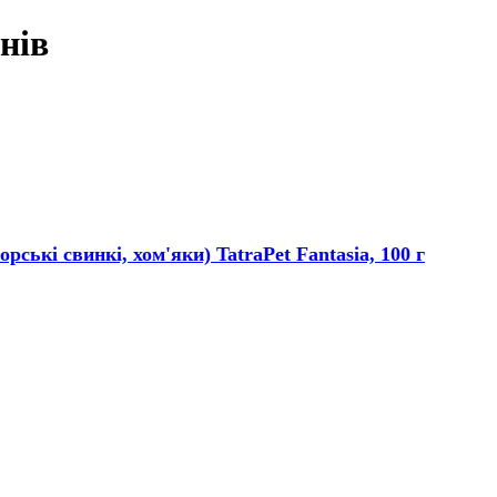
нів
рські свинкі, хом'яки) TatraPet Fantasia, 100 г