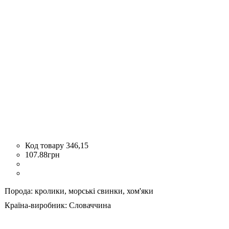
346,15
107
.
88
грн
Порода:
кролики,
морські свинки,
хом'яки
Країна-виробник:
Словаччина