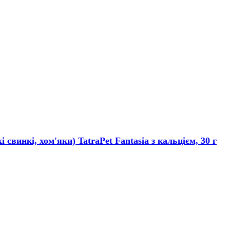
свинкі, хом'яки) TatraPet Fantasia з кальцієм, 30 г