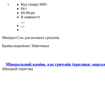
6001
84 г
69
.
00
грн
В наявності
Мінерал-Сіль для великих гризунів.
Країна-виробник:
Німеччина
Мінеральний камінь для гризунів (кролики, морські 
Швидкий перегляд