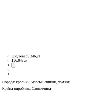
346,21
156
.
84
грн
Порода:
кролики,
морські свинки,
хом'яки
Країна-виробник:
Словаччина