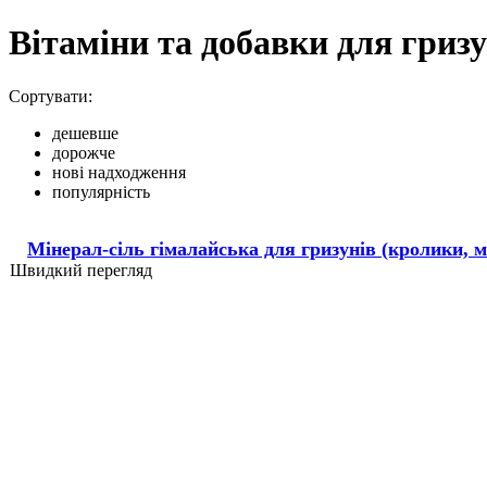
Вітаміни та добавки для гризу
Сортувати:
дешевше
дорожче
нові надходження
популярність
Мінерал-сіль гімалайська для гризунів (кролики, мо
Швидкий перегляд