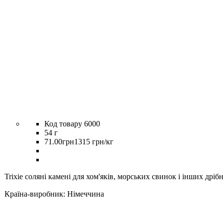
6000
54 г
71
.
00
грн
1315 грн/кг
Trixie соляні камені для хом'яків, морських свинок і інших дріб
Країна-виробник:
Німеччина