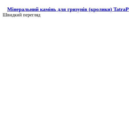
Мінеральний камінь для гризунів (кролики) TatraPet
Швидкий перегляд