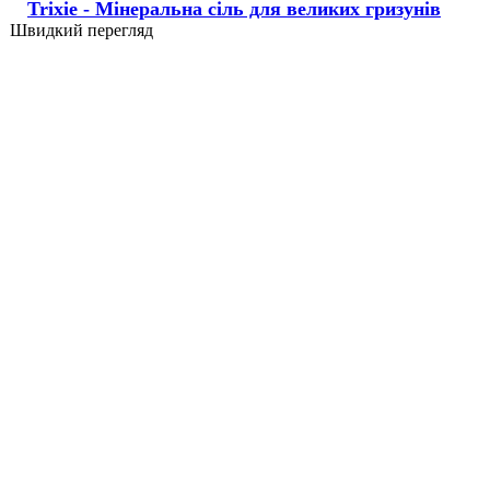
Trixie - Мінеральна сіль для великих гризунів
Швидкий перегляд