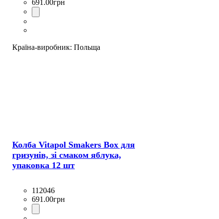
691
.
00
грн
Країна-виробник:
Польща
Колба Vitapol Smakers Box для
гризунів, зі смаком яблука,
упаковка 12 шт
112046
691
.
00
грн