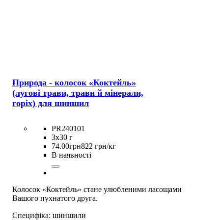
Природа - колосок «Коктейль»
(лугові трави, трави й мінерали,
горіх) для шиншил
PR240101
3х30 г
74
.
00
грн
822 грн/кг
В наявності
Колосок «Коктейль» стане улюбленими ласощами
Вашого пухнатого друга.
Специфіка:
шиншили