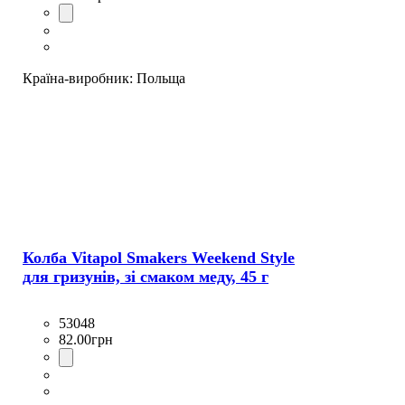
Країна-виробник:
Польща
Колба Vitapol Smakers Weekend Style
для гризунів, зі смаком меду, 45 г
53048
82
.
00
грн