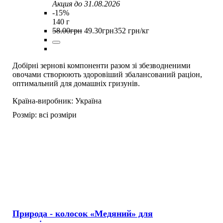
Акция до 31.08.2026
-15%
140 г
58
.
00
грн
49
.
30
грн
352 грн/кг
Добірні зернові компоненти разом зі збезводненими
овочами створюють здоровіший збалансований раціон,
оптимальний для домашніх гризунів.
Країна-виробник:
Україна
Розмір:
всі розміри
Природа - колосок «Медяний» для