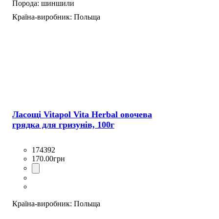
Порода:
шиншили
Країна-виробник:
Польща
Ласощі Vitapol Vita Herbal овочева
грядка для гризунів, 100г
174392
170
.
00
грн
Країна-виробник:
Польща