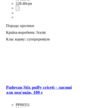
228
.
40
грн
Порода:
кролики
Країна-виробник:
Італія
Клас корму:
суперпреміум
Padovan Stix puffy criceti - ласощі
для хом'яків, 100 г
PP00351