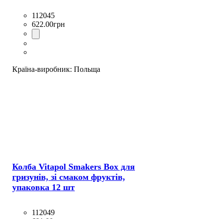
112045
622
.
00
грн
Країна-виробник:
Польща
Колба Vitapol Smakers Box для
гризунів, зі смаком фруктів,
упаковка 12 шт
112049