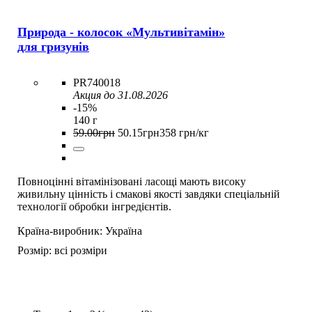
Природа - колосок «Мультивітамін»
для гризунів
PR740018
Акция до 31.08.2026
-15%
140 г
59
.
00
грн
50
.
15
грн
358 грн/кг
Повноцінні вітамінізовані ласощі мають високу
живильну цінність і смакові якості завдяки спеціальній
технології обробки інгредієнтів.
Країна-виробник:
Україна
Розмір:
всі розміри