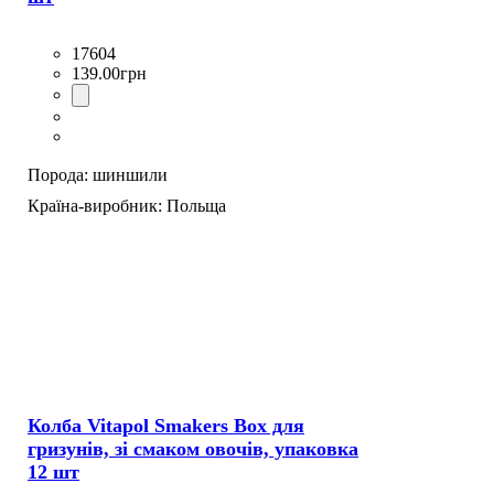
17604
139
.
00
грн
Порода:
шиншили
Країна-виробник:
Польща
Колба Vitapol Smakers Box для
гризунів, зі смаком овочів, упаковка
12 шт