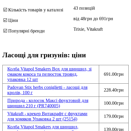
43 позицій
☑️ Кількість товарів у каталозі
від 48грн до 691грн
☑️ Ціни
Trixie, Vitakraft
☑️ Популярні бренди
Ласощі для гризунів: ціни
Колба Vitapol Smakers Box для шиншил, зі
смаком кокоса та пелюсток троянд,
691.00грн
упаковка 12 шт
Padovan Stix herbs coniglietti - ласощі для
228.40грн
кролів, 100 г
Природа - колосок Максі фруктовий для
100.00грн
шиншил 210 г (PR740005)
Vitakraft - крекер Витакрафт с фруктами
179.00грн
для хомяков Упаковка 2 шт (25154)
Колба Vitapol Smakers для шиншил,
139.00грн