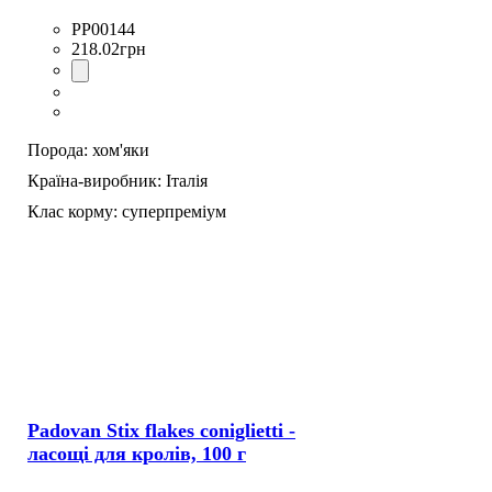
PP00144
218
.
02
грн
Порода:
хом'яки
Країна-виробник:
Італія
Клас корму:
суперпреміум
Padovan Stix flakes coniglietti -
ласощі для кролів, 100 г