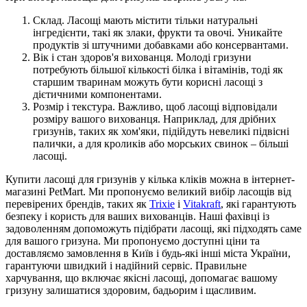
Склад. Ласощі мають містити тільки натуральні
інгредієнти, такі як злаки, фрукти та овочі. Уникайте
продуктів зі штучними добавками або консервантами.
Вік і стан здоров'я вихованця. Молоді гризуни
потребують більшої кількості білка і вітамінів, тоді як
старшим тваринам можуть бути корисні ласощі з
дієтичними компонентами.
Розмір і текстура. Важливо, щоб ласощі відповідали
розміру вашого вихованця. Наприклад, для дрібних
гризунів, таких як хом'яки, підійдуть невеликі підвісні
палички, а для кроликів або морських свинок – більші
ласощі.
Купити ласощі для гризунів у кілька кліків можна в інтернет-
магазині PetMart. Ми пропонуємо великий вибір ласощів від
перевірених брендів, таких як
Trixie
і
Vitakraft
, які гарантують
безпеку і користь для ваших вихованців. Наші фахівці із
задоволенням допоможуть підібрати ласощі, які підходять саме
для вашого гризуна. Ми пропонуємо доступні ціни та
доставляємо замовлення в Київ і будь-які інші міста України,
гарантуючи швидкий і надійний сервіс. Правильне
харчування, що включає якісні ласощі, допомагає вашому
гризуну залишатися здоровим, бадьорим і щасливим.