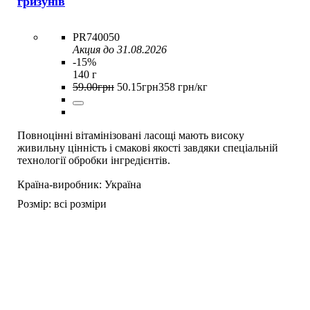
гризунів
PR740050
Акция до 31.08.2026
-15%
140 г
59
.
00
грн
50
.
15
грн
358 грн/кг
Повноцінні вітамінізовані ласощі мають високу
живильну цінність і смакові якості завдяки спеціальній
технології обробки інгредієнтів.
Країна-виробник:
Україна
Розмір:
всі розміри