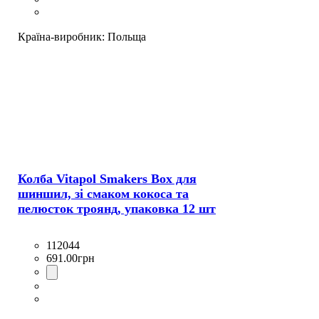
Країна-виробник:
Польща
Колба Vitapol Smakers Box для
шиншил, зі смаком кокоса та
пелюсток троянд, упаковка 12 шт
112044
691
.
00
грн