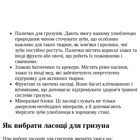
Палички для гризунів. Дають змогу вашому улюбленцю
природним чином сточувати зуби, що особливо
важливо для таких тварин, як хом'яки і кролики, чиї
зуби постійно ростуть. Палички містять корисні злаки та
іноді фрукти або овочі, що робить їх поживними і
смачними.
Злакові батончики та крекери. Містять різне насіння,
злаки та іноді мед, які забезпечують енергетичну
підтримку для активних тварин.
Фруктові та овочеві ласощі. Вони багаті клітковиною і
вітамінами, що допомагає підтримувати здоров'я травної
системи гризуна.
Мінеральні блоки. Ці ласощі служать не тільки
джерелом необхідних мінералів, а й допомагають
зберігати зуби улюбленця в хорошому стані.
Як вибрати ласощі для гризуна
При виборі ласощів для гризунів зверніть увагу на: