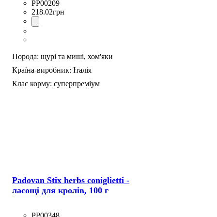
PP00209
218
.
02
грн
Порода:
щурі та миші,
хом'яки
Країна-виробник:
Італія
Клас корму:
суперпреміум
Padovan Stix herbs coniglietti -
ласощі для кролів, 100 г
PP00348