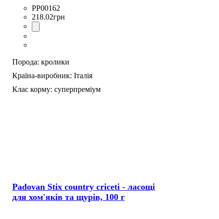
PP00162
218
.
02
грн
Порода:
кролики
Країна-виробник:
Італія
Клас корму:
суперпреміум
Padovan Stix country criceti - ласощі
для хом'яків та щурів, 100 г