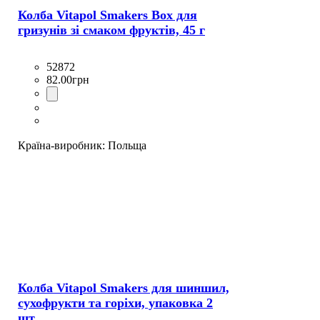
Колба Vitapol Smakers Box для
гризунів зі смаком фруктів, 45 г
52872
82
.
00
грн
Країна-виробник:
Польща
Колба Vitapol Smakers для шиншил,
сухофрукти та горіхи, упаковка 2
шт