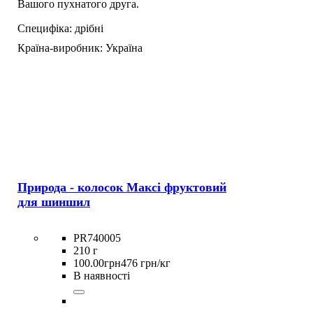
Вашого пухнатого друга.
Специфіка:
дрібні
Країна-виробник:
Україна
Природа - колосок Максі фруктовий
для шиншил
PR740005
210 г
100
.
00
грн
476 грн/кг
В наявності