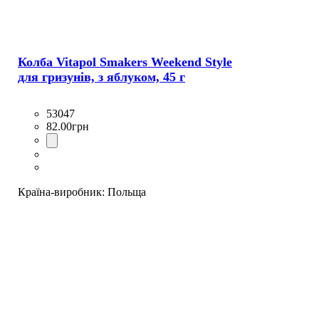
Колба Vitapol Smakers Weekend Style
для гризунів, з яблуком, 45 г
53047
82
.
00
грн
Країна-виробник:
Польща