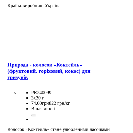
Країна-виробник:
Україна
Природа - колосок «Коктейль»
(фруктовий, горіховий, кокос) для
гризунів
PR240099
3х30 г
74
.
00
грн
822 грн/кг
В наявності
Колосок «Коктейль» стане улюбленими ласощами