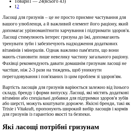
Товари
1 —
24
(всього 43)
1
2
Ласощі для гризунів – це не просто приємне частування для
вашого улюбленця, а й важливий елемент його раціону, який
допомагає урізноманітнити харчування і підтримати здоров'я.
Ласощі стимулюють інтерес гризуна до їжі, допомагають
тренувати зуби і забезпечують надходження додаткових
вітамінів і мінералів. Однак важливо пам'ятати, що вони
мають становити лише невелику частину загального раціону.
Фахівці рекомендують давати домашнім гризунам ласощі не
частіше, ніж 2-3 рази на тиждень, щоб уникнути
перегодовування і пов'язаних із цим проблем зі здоров'ям.
Вартість ласощів для гризунів варіюється залежно від їхнього
складу, бренду і форми випуску. Ласощі, які містять додаткові
вітаміни або спеціальні добавки для підтримки здоров'я зубів
або шерсті, можуть коштувати дорожче. Якісні бренди, такі як
Trixie і Vitakraft, пропонують широкий вибір ласощів і кормів
для гризунів із гарантією якості та безпеки.
Які ласощі потрібні гризунам