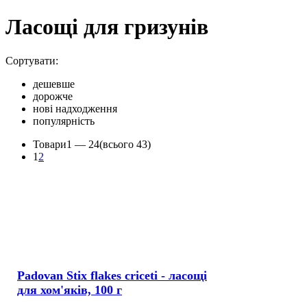
Ласощі для гризунів
Сортувати:
дешевше
дорожче
нові надходження
популярність
Товари
1 —
24
(всього 43)
1
2
Padovan Stix flakes criceti - ласощі
для хом'яків, 100 г