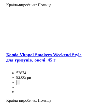
Країна-виробник:
Польща
Колба Vitapol Smakers Weekend Style
для гризунів, овочі, 45 г
52874
82
.
00
грн
Країна-виробник:
Польща