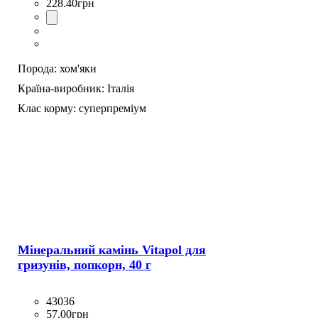
228
.
40
грн
Порода:
хом'яки
Країна-виробник:
Італія
Клас корму:
суперпреміум
Мінеральний камінь Vitapol для
гризунів, попкорн, 40 г
43036
57
.
00
грн