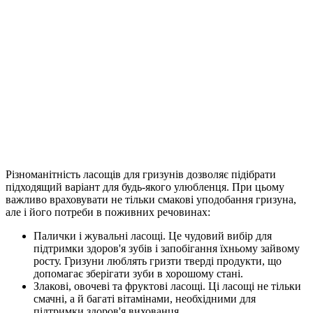
Різноманітність ласощів для гризунів дозволяє підібрати
підходящий варіант для будь-якого улюбленця. При цьому
важливо враховувати не тільки смакові уподобання гризуна,
але і його потреби в поживних речовинах:
Палички і жувальні ласощі. Це чудовий вибір для
підтримки здоров'я зубів і запобігання їхньому зайвому
росту. Гризуни люблять гризти тверді продукти, що
допомагає зберігати зуби в хорошому стані.
Злакові, овочеві та фруктові ласощі. Ці ласощі не тільки
смачні, а й багаті вітамінами, необхідними для
підтримки здоров'я вихованця.