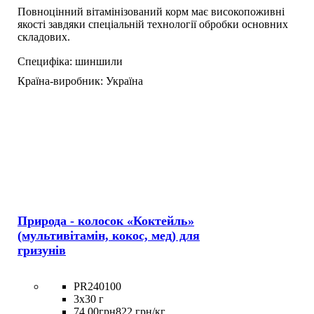
Повноцінний вітамінізований корм має високопоживні
якості завдяки спеціальній технології обробки основних
складових.
Специфіка:
шиншили
Країна-виробник:
Україна
Природа - колосок «Коктейль»
(мультивітамін, кокос, мед) для
гризунів
PR240100
3х30 г
74
.
00
грн
822 грн/кг