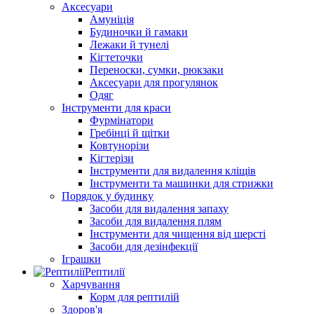
Аксесуари
Амуніція
Будиночки й гамаки
Лежаки й тунелі
Кігтеточки
Переноски, сумки, рюкзаки
Аксесуари для прогулянок
Одяг
Інструменти для краси
Фурмінатори
Гребінці й щітки
Ковтунорізи
Кігтерізи
Інструменти для видалення кліщів
Інструменти та машинки для стрижки
Порядок у будинку
Засоби для видалення запаху
Засоби для видалення плям
Інструменти для чищення від шерсті
Засоби для дезінфекції
Іграшки
Рептилії
Харчування
Корм для рептилій
Здоров'я