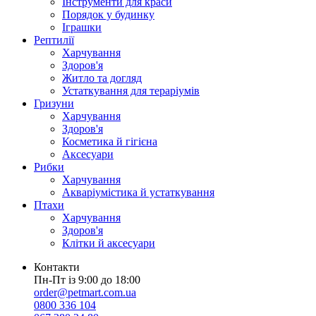
Інструменти для краси
Порядок у будинку
Іграшки
Рептилії
Харчування
Здоров'я
Житло та догляд
Устаткування для тераріумів
Гризуни
Харчування
Здоров'я
Косметика й гігієна
Аксесуари
Рибки
Харчування
Акваріумістика й устаткування
Птахи
Харчування
Здоров'я
Клітки й аксесуари
Контакти
Пн-Пт із 9:00 до 18:00
order@petmart.com.ua
0800 336 104