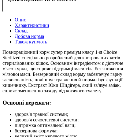
Опис
Характеристики
Склад
Добова норма
Також купують
Повнораціонний корм супер преміум класу 1-st Choice
Sterilized спеціально розроблений для кастрованих котів і
стерилізованих кішок. Основним інгредієнтом є дієтичне
м'ясо курки, що сприяє підтримці маси тіла без зниження
м'язової маси. Беззерновий склад корму забезпечує гарну
засвоюваність, поліпшує травлення й нормалізує функції
кишечнику. Екстракт Юки Шидігера, який зв'язує аміак,
сприяє зменшенню заходу від котячого туалету.
Основні переваги:
здоров'я травної системи;
здоров'я сечостатевої системи;
підтримка оптимальної ваги;
беззернова формула;
великий зміст курячого м'яса;