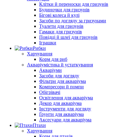
Клітки й переноски для гризунів
Будиночки для гризунів
Бігові колеса й кулі
Засоби по догляду за гризунами
Туалети для гризунів
Гамаки для гризунів
Повідці й шлеї для гризунів
Іграшки
Рибки
Харчування
Корм для риб
Акваріумістика й устаткування
Акваріуми
Засоби для догляду
Фільтри для акваріума
Компресори й помпи
Обігрівачі
Освітлення для акваріума
Декор для акваріума
Інструменти для догляду
Ґрунти для акваріума
Аксесуари для акваріума
Птахи
Харчування
Корм для птахів