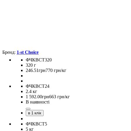
1-st Choice
ФЧКВСТ320
320 г
246
.
51
грн
770 грн/кг
ФЧКВСТ24
2.4 кг
1 592
.
00
грн
663 грн/кг
В наявності
в 1 клік
ФЧКВСТ5
5 кг