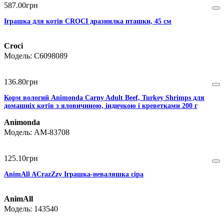
587
.
00
грн
Іграшка для котів CROCI дразнилка пташки, 45 см
Croci
C6098089
136
.
80
грн
Корм вологий Animonda Carny Adult Beef, Turkey Shrimps для
домашніх котів з яловичиною, індичкою і креветками 200 г
Animonda
AM-83708
125
.
10
грн
AnimAll ACrazZzy Іграшка-неваляшка сіра
AnimAll
143540