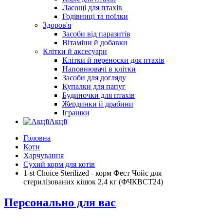
Ласощі для птахів
Годівниці та поїлки
Здоров'я
Засоби від паразитів
Вітаміни й добавки
Клітки й аксесуари
Клітки й переноски для птахів
Наповнювачі в клітки
Засоби для догляду
Купалки для папуг
Будиночки для птахів
Жердинки й драбини
Іграшки
Акції
Головна
Коти
Харчування
Сухий корм для котів
1-st Choice Sterilized - корм Фест Чойс для
стерилізованих кішок 2,4 кг (ФЧКВСТ24)
Персонально для вас