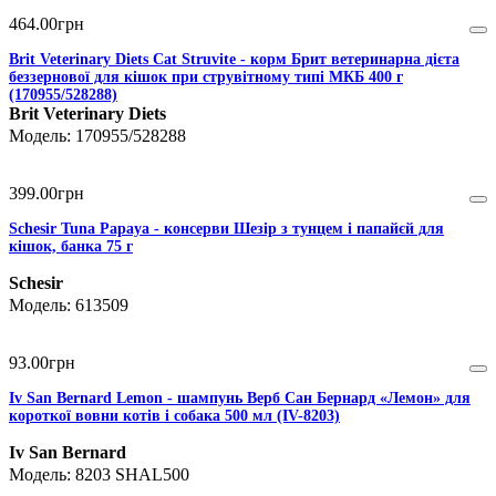
464
.
00
грн
Brit Veterinary Diets Cat Struvite - корм Брит ветеринарна дієта
беззернової для кішок при струвітному типі МКБ 400 г
(170955/528288)
Brit Veterinary Diets
170955/528288
399
.
00
грн
Schesir Tuna Papaya - консерви Шезір з тунцем і папайєй для
кішок, банка 75 г
Schesir
613509
93
.
00
грн
Iv San Bernard Lemon - шампунь Верб Сан Бернард «Лемон» для
короткої вовни котів і собака 500 мл (IV-8203)
Iv San Bernard
8203 SHAL500