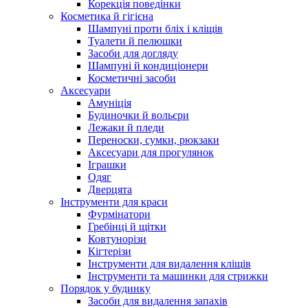
Корекція поведінки
Косметика й гігієна
Шампуні проти бліх і кліщів
Туалети й пелюшки
Засоби для догляду
Шампуні й кондиціонери
Косметичні засоби
Аксесуари
Амуніція
Будиночки й вольєри
Лежаки й пледи
Переноски, сумки, рюкзаки
Аксесуари для прогулянок
Іграшки
Одяг
Дверцята
Інструменти для краси
Фурмінатори
Гребінці й щітки
Ковтунорізи
Кігтерізи
Інструменти для видалення кліщів
Інструменти та машинки для стрижки
Порядок у будинку
Засоби для видалення запахів