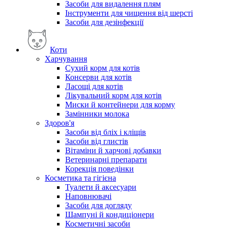
Засоби для видалення плям
Інструменти для чищення від шерсті
Засоби для дезінфекції
Коти
Харчування
Сухий корм для котів
Консерви для котів
Ласощі для котів
Лікувальний корм для котів
Миски й контейнери для корму
Замінники молока
Здоров'я
Засоби від бліх і кліщів
Засоби від глистів
Вітаміни й харчові добавки
Ветеринарні препарати
Корекція поведінки
Косметика та гігієна
Туалети й аксесуари
Наповнювачі
Засоби для догляду
Шампуні й кондиціонери
Косметичні засоби