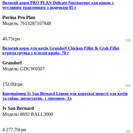
Вологий корм PRO PLAN Delicate Nutrisavour для кішок з
чутливим травленням з індичкою 85 г
Purina Pro Plan
7613287107848
40
.
75
грн
Вологий корм для котів Grandorf Chicken Fillet & Crab Fillet
куряча грудка з м'ясом краба, 70 г
Grandorf
GDCW0507
152
.
00
грн
Кондиціонер Iv San Bernard Lemon для короткої шерсті для котів
та собак, антистатик, з лимоном, 3л
Iv San Bernard
8692 BALL3000
4 277
.
70
грн