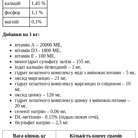
кальцій
1,45 %
фосфор
1,1 %
магній
0,1%
Добавки на 1 кг:
вітамін А – 20000 МЕ,
вітамін D3 - 1800 МЕ,
вітамін Е - 100 МЕ,
моногідрат сульфату заліза – 155 мг,
іодат кальцію безводний – 3 мг,
гідрат хелатного комплексу міді з амінокислотами – 5 мг,
оксид марганцю – 21 мг,
гідрат хелатного комплексу марганцю із гліцином – 10
мг,
оксид цинку – 126 мг,
гідрат хелатного комплексу цинку з амінокислотами –
20 мг,
селеніт натрію – 0,06 мг,
DL-метіонін - 0,15% (підкислювач сечі),
бісульфат натрію – 2,5 мг.
Вага кішки, кг
Кількість корму
грамів