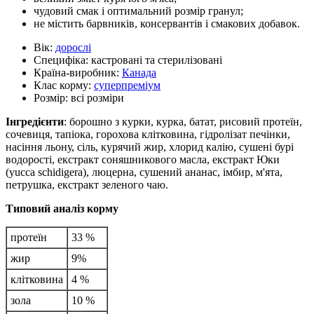
чудовий смак і оптимальний розмір гранул;
не містить барвників, консервантів і смакових добавок.
Вік:
дорослі
Специфіка:
кастровані та стерилізовані
Країна-виробник:
Канада
Клас корму:
суперпреміум
Розмір:
всі розміри
Інгредієнти
: борошно з курки, курка, батат, рисовий протеїн,
сочевиця, тапіока, горохова клітковина, гідролізат печінки,
насіння льону, сіль, курячий жир, хлорид калію, сушені бурі
водорості, екстракт соняшникового масла, екстракт Юки
(yucca schidigera), люцерна, сушений ананас, імбир, м'ята,
петрушка, екстракт зеленого чаю.
Типовий аналіз корму
протеїн
33 %
жир
9%
клітковина
4 %
зола
10 %