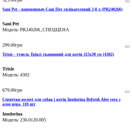
Sani Pet - наповнювач Сані Пет силікагелевий 3,8 л (PR240266)
Sani Pet
PR240266_СПЕЦЦЕНА
299
.
00
грн
Trixie - тунель Тріксі тканинний для котів 115х30 см (4302)
Trixie
4302
679
.
00
грн
Серветки вологі для собак і котів Inodorina Refresh Aloe vera з
алое вера, 110 шт
Inodorina
230.0120.005