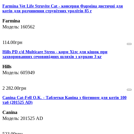
Farmina Vet Life Struvite Cat - консерви Фарміна диєтичні для
котів для розчинення струвітних уролітів 85 г
Farmina
160562
114
.
00
грн
Hills PD c/d Multicare Stress - корм Хілс для кішок при
захворюваннях сечовивідних шляхів з куркою 3 кг
Hills
605949
2 282
.
00
грн
Canina Cat-Fell O.K. - Таблетки Каніна з біотином для котів 100
таб (201525 AD)
Canina
201525 AD
523
.
00
грн