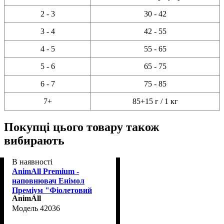
2 - 3
30 - 42
3 - 4
42 - 55
4 - 5
55 - 65
5 - 6
65 - 75
6 - 7
75 - 85
7+
85+15 г / 1 кг
Покупці цього товару також
вибирають
В наявності
AnimAll Premium -
наповнювач Енімол
Преміум "Фіолетовий
AnimAll
аметист" силікагелевий 5
42036
л (42036)