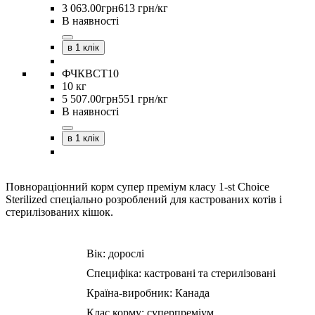
3 063
.
00
грн
613 грн/кг
В наявності
в 1 клік
ФЧКВСТ10
10 кг
5 507
.
00
грн
551 грн/кг
В наявності
в 1 клік
Повнораціонний корм супер преміум класу 1-st Choice
Sterilized спеціально розроблений для кастрованих котів і
стерилізованих кішок.
Вік:
дорослі
Специфіка:
кастровані та стерилізовані
Країна-виробник:
Канада
Клас корму:
суперпреміум