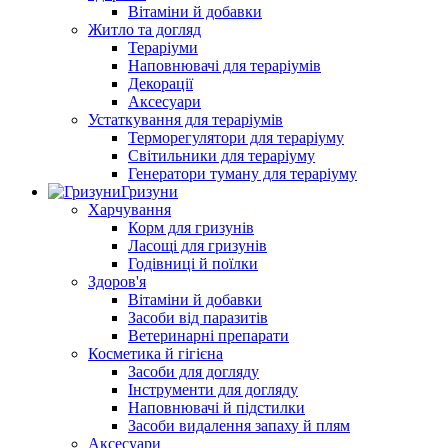
Вітаміни й добавки
Житло та догляд
Тераріуми
Наповнювачі для тераріумів
Декорації
Аксесуари
Устаткування для тераріумів
Терморегулятори для тераріуму
Світильники для тераріуму
Генератори туману для тераріуму
Гризуни
Харчування
Корм для гризунів
Ласощі для гризунів
Годівниці й поїлки
Здоров'я
Вітаміни й добавки
Засоби від паразитів
Ветеринарні препарати
Косметика й гігієна
Засоби для догляду
Інструменти для догляду
Наповнювачі й підстилки
Засоби видалення запаху й плям
Аксесуари