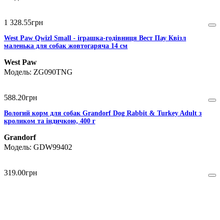
1 328
.
55
грн
West Paw Qwizl Small - іграшка-годівниця Вест Пау Квізл
маленька для собак жовтогаряча 14 см
West Paw
ZG090TNG
588
.
20
грн
Вологий корм для собак Grandorf Dog Rabbit & Turkey Adult з
кроликом та індичкою, 400 г
Grandorf
GDW99402
319
.
00
грн