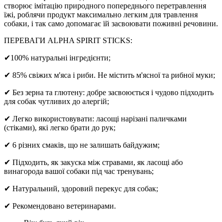
створює імітацію природного попереднього перетравлення
їжі, роблячи продукт максимально легким для травлення
собаки, і так само допомагає їй засвоювати поживні речовини.
ПЕРЕВАГИ ALPHA SPIRIT STICKS:
✔100% натуральні інгредієнти;
✔ 85% свіжих м'яса і риби. Не містить м'ясної та рибної муки;
✔ Без зерна та глютену: добре засвоюється і чудово підходить
для собак чутливих до алергій;
✔ Легко використовувати: ласощі нарізані паличками
(стіками), які легко брати до рук;
✔ 6 різних смаків, що не залишать байдужим;
✔ Підходить, як закуска між стравами, як ласощі або
винагорода вашої собаки під час тренувань;
✔ Натуральний, здоровий перекус для собак;
✔ Рекомендовано ветеринарами.