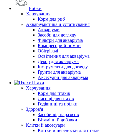
Рибки
Харчування
Корм для риб
Акваріумістика й устаткування
Акваріуми
Засоби для догляду
Фільтри для акваріума
Компресори й помпи
Обігрівачі
Освітлення для акваріума
Декор для акваріума
Інструменти для догляду
Ґрунти для акваріума
Аксесуари для акваріума
Птахи
Харчування
Корм для птахів
Ласощі для птахів
Годівниці та поїлки
Здоров'я
Засоби від паразитів
Вітаміни й добавки
Клітки й аксесуари
Клітки й переноски для птахів