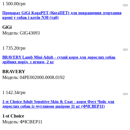
1 500
.
00
грн
Препарат GiGi KogaPET (КогаПЕТ) для покращення згортання
крові у собак і котів N30 (таб)
GiGi
GIG43093
1 735
.
20
грн
BRAVERY Lamb Mini Adult - сухий корм для дорослих собак
дрібних порід, з ягням, 2 кг
BRAVERY
04PE002000.0008.0192
1 142
.
34
грн
1-st Choice Adult Sensitive Skin & Coat - корм Фест Чойс для
дорослих собак із чутливою шкірою 11 кг (ФЧСВЕР11)
1-st Choice
ФЧСВЕР11