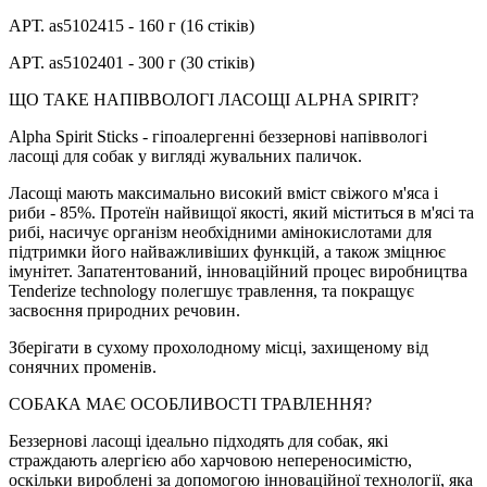
АРТ. as5102415 - 160 г (16 стіків)
АРТ. as5102401 - 300 г (30 стіків)
ЩО ТАКЕ НАПІВВОЛОГІ ЛАСОЩІ ALPHA SPIRIT?
Alpha Spirit Sticks - гіпоалергенні беззернові напіввологі
ласощі для собак у вигляді жувальних паличок.
Ласощі мають максимально високий вміст свіжого м'яса і
риби - 85%. Протеїн найвищої якості, який міститься в м'ясі та
рибі, насичує організм необхідними амінокислотами для
підтримки його найважливіших функцій, а також зміцнює
імунітет. Запатентований, інноваційний процес виробництва
Tenderize technology полегшує травлення, та покращує
засвоєння природних речовин.
Зберігати в сухому прохолодному місці, захищеному від
сонячних променів.
СОБАКА МАЄ ОСОБЛИВОСТІ ТРАВЛЕННЯ?
Беззернові ласощі ідеально підходять для собак, які
страждають алергією або харчовою непереносимістю,
оскільки вироблені за допомогою інноваційної технології, яка