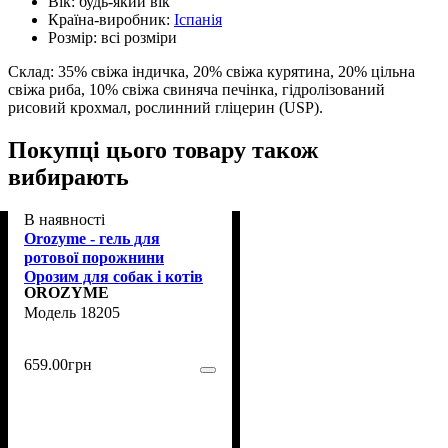
Вік:
будь-який вік
Країна-виробник:
Іспанія
Розмір:
всі розміри
Склад: 35% свіжа індичка, 20% свіжа курятина, 20% цільна
свіжа риба, 10% свіжа свиняча печінка, гідролізований
рисовий крохмал, рослинний гліцерин (USP).
Покупці цього товару також
вибирають
В наявності
Orozyme - гель для
ротової порожнини
Орозим для собак і котів
OROZYME
70 мл (18205)
18205
659
.
00
грн