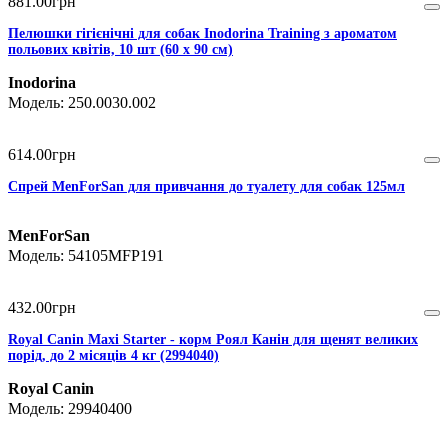
881
.
00
грн
Пелюшки гігієнічні для собак Inodorina Training з ароматом
польових квітів, 10 шт (60 х 90 см)
Inodorina
250.0030.002
614
.
00
грн
Спрей MenForSan для привчання до туалету для собак 125мл
MenForSan
54105MFP191
432
.
00
грн
Royal Canin Maxi Starter - корм Роял Канін для щенят великих
порід, до 2 місяців 4 кг (2994040)
Royal Canin
29940400