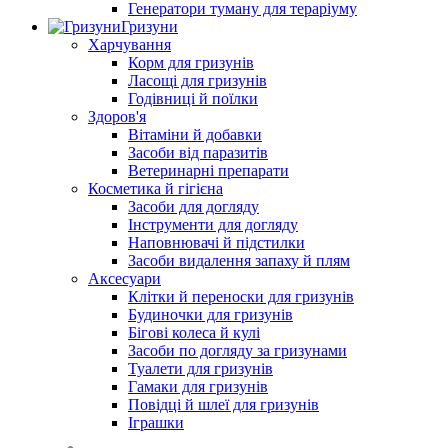
Генератори туману для тераріуму
Гризуни
Харчування
Корм для гризунів
Ласощі для гризунів
Годівниці й поїлки
Здоров'я
Вітаміни й добавки
Засоби від паразитів
Ветеринарні препарати
Косметика й гігієна
Засоби для догляду
Інструменти для догляду
Наповнювачі й підстилки
Засоби видалення запаху й плям
Аксесуари
Клітки й переноски для гризунів
Будиночки для гризунів
Бігові колеса й кулі
Засоби по догляду за гризунами
Туалети для гризунів
Гамаки для гризунів
Повідці й шлеї для гризунів
Іграшки