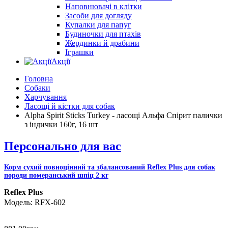
Наповнювачі в клітки
Засоби для догляду
Купалки для папуг
Будиночки для птахів
Жердинки й драбини
Іграшки
Акції
Головна
Собаки
Харчування
Ласощі й кістки для собак
Alpha Spirit Sticks Turkey - ласощі Альфа Спірит палички
з індички 160г, 16 шт
Персонально для вас
Корм сухий повноцінний та збалансований Reflex Plus для собак
породи померанський шпіц 2 кг
Reflex Plus
RFX-602