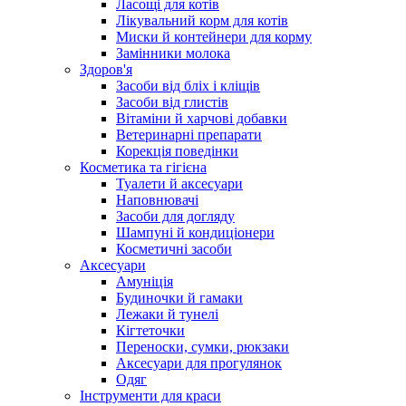
Ласощі для котів
Лікувальний корм для котів
Миски й контейнери для корму
Замінники молока
Здоров'я
Засоби від бліх і кліщів
Засоби від глистів
Вітаміни й харчові добавки
Ветеринарні препарати
Корекція поведінки
Косметика та гігієна
Туалети й аксесуари
Наповнювачі
Засоби для догляду
Шампуні й кондиціонери
Косметичні засоби
Аксесуари
Амуніція
Будиночки й гамаки
Лежаки й тунелі
Кігтеточки
Переноски, сумки, рюкзаки
Аксесуари для прогулянок
Одяг
Інструменти для краси