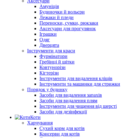
Аксесуари
Амуніція
Будиночки й вольєри
Лежаки й пледи
Переноски, сумки, рюкзаки
Аксесуари для прогулянок
Іграшки
Одяг
Дверцята
Інструменти для краси
Фурмінатори
Гребінці й щітки
Ковтунорізи
Кігтерізи
Інструменти для видалення кліщів
Інструменти та машинки для стрижки
Порядок у будинку
Засоби для видалення запахів
Засоби для видалення плям
Інструменти для чищення від шерсті
Засоби для дезінфекції
Коти
Харчування
Сухий корм для котів
Консерви для котів