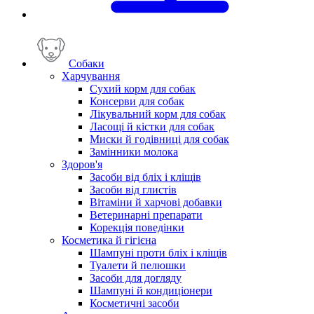
Собаки
Харчування
Сухий корм для собак
Консерви для собак
Лікувальний корм для собак
Ласощі й кістки для собак
Миски й годівниці для собак
Замінники молока
Здоров'я
Засоби від бліх і кліщів
Засоби від глистів
Вітаміни й харчові добавки
Ветеринарні препарати
Корекція поведінки
Косметика й гігієна
Шампуні проти бліх і кліщів
Туалети й пелюшки
Засоби для догляду
Шампуні й кондиціонери
Косметичні засоби