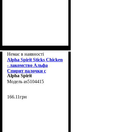
Немає в наявності
Alpha Spirit Sticks Chicken
- лакомство Альфа
Спирит палочки с
Alpha Spirit
курицей 16 шт\уп
as5104415
166
.
11
грн