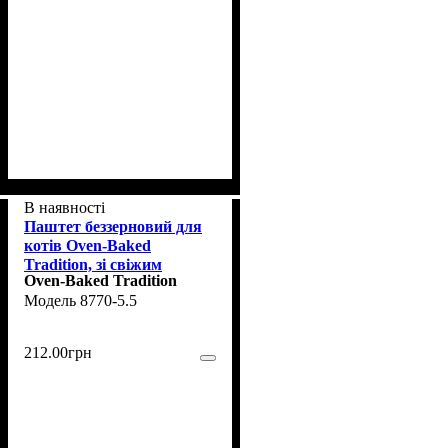
В наявності
Паштет беззерновий для
котів Oven-Baked
Tradition, зі свіжим
Oven-Baked Tradition
м’ясом качки, 156г.
8770-5.5
212
.
00
грн