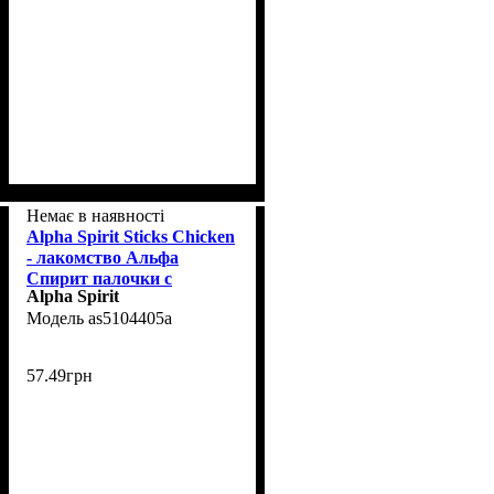
Немає в наявності
Alpha Spirit Sticks Chicken
- лакомство Альфа
Спирит палочки с
Alpha Spirit
курицей 4 шт/уп
as5104405а
57
.
49
грн