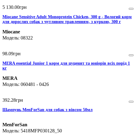
5 130
.
00
грн
Miocane Sensitive Adult Monoprotein Chicken, 300 g - Вологий корм
для дорослих собак з чутливим травленням, з куркою, 300 г
Miocane
08322
98
.
09
грн
MERA essential Junior 1 корм для цуценят та юніорів всіх порід 1
кг
MERA
060481 - 0426
392
.
28
грн
Шампунь MenForSan для собак з вівсом 50мл
MenForSan
5418MFP030128_50