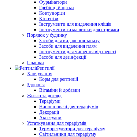
Фурмінатори
Гребінці й щітки
Ковтунорізи
Кігтерізи
Інструменти для видалення кліщів
Інструменти та машинки для стрижки
Порядок у будинку
Засоби для видалення запаху
Засоби для видалення плям
Інструменти для чищення від шерсті
Засоби для дезінфекції
Іграшки
Рептилії
Харчування
Корм для рептилій
Здоров'я
Вітаміни й добавки
Житло та догляд
Тераріуми
Наповнювачі для тераріумів
Декорації
Аксесуари
Устаткування для тераріумів
Терморегулятори для тераріуму
Світильники для тераріуму