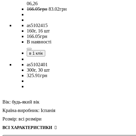
06,26
166
.
05
грн
83
.
02
грн
as5102415
160г, 16 шт
166
.
05
грн
В наявності
в 1 клік
as5102401
300г, 30 шт
325
.
91
грн
Вік:
будь-який вік
Країна-виробник:
Іспанія
Розмір:
всі розміри
ВСІ ХАРАКТЕРИСТИКИ