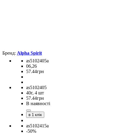
Alpha Spirit
as5102405а
06,26
57
.
44
грн
as5102405
40г, 4 шт
57
.
44
грн
В наявності
в 1 клік
as5102415а
-50%