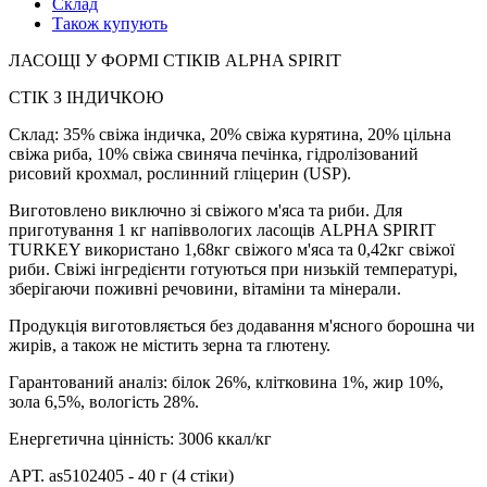
Склад
Також купують
ЛАСОЩІ У ФОРМІ СТІКІВ ALPHA SPIRIT
СТІК З ІНДИЧКОЮ
Склад: 35% свіжа індичка, 20% свіжа курятина, 20% цільна
свіжа риба, 10% свіжа свиняча печінка, гідролізований
рисовий крохмал, рослинний гліцерин (USP).
Виготовлено виключно зі свіжого м'яса та риби. Для
приготування 1 кг напіввологих ласощів ALPHA SPIRIT
TURKEY використано 1,68кг свіжого м'яса та 0,42кг свіжої
риби. Свіжі інгредієнти готуються при низькій температурі,
зберігаючи поживні речовини, вітаміни та мінерали.
Продукція виготовляється без додавання м'ясного борошна чи
жирів, а також не містить зерна та глютену.
Гарантований аналіз: білок 26%, клітковина 1%, жир 10%,
зола 6,5%, вологість 28%.
Енергетична цінність: 3006 ккал/кг
АРТ. as5102405 - 40 г (4 стіки)