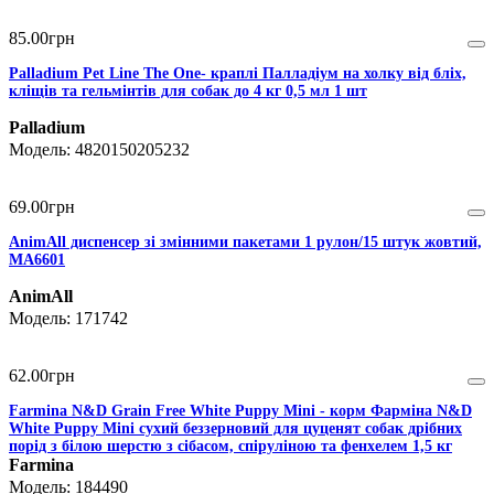
85
.
00
грн
Palladium Pet Line The One- краплі Палладіум на холку від бліх,
кліщів та гельмінтів для собак до 4 кг 0,5 мл 1 шт
Palladium
4820150205232
69
.
00
грн
AnimAll диспенсер зі змінними пакетами 1 рулон/15 штук жовтий,
MA6601
AnimAll
171742
62
.
00
грн
Farmina N&D Grain Free White Puppy Mini - корм Фарміна N&D
White Puppy Mini cухий беззерновий для цуценят собак дрібних
порід з білою шерстю з сібасом, спіруліною та фенхелем 1,5 кг
Farmina
184490