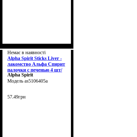
Немає в наявності
Alpha Spirit Sticks Liver -
лакомство Альфа Спирит
палочки с печенью 4 шт/
Alpha Spirit
уп
as5106405а
57
.
49
грн