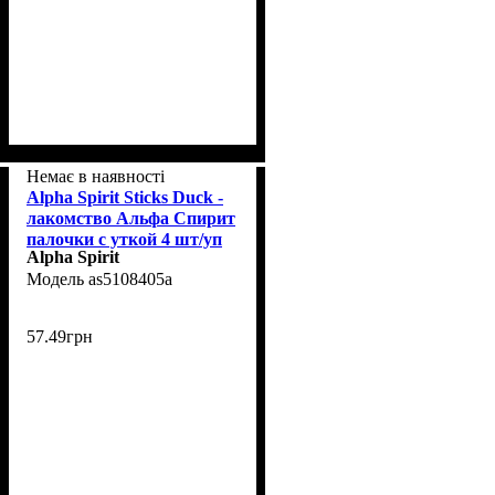
Немає в наявності
Alpha Spirit Sticks Duck -
лакомство Альфа Спирит
палочки с уткой 4 шт/уп
Alpha Spirit
as5108405а
57
.
49
грн