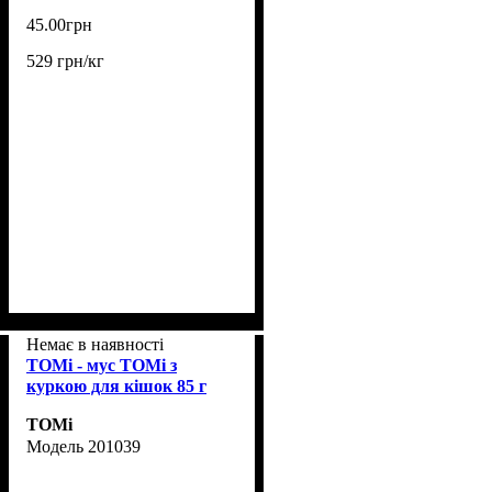
45
.
00
грн
529 грн/кг
Немає в наявності
TOMi - мус TOMi з
куркою для кішок 85 г
TOMi
201039