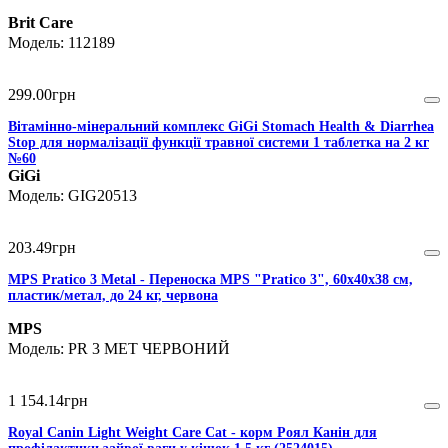
Brit Care
112189
299
.
00
грн
Вітамінно-мінеральний комплекс GiGi Stomach Health & Diarrhea
Stop для нормалізації функції травної системи 1 таблетка на 2 кг
№60
GiGi
GIG20513
203
.
49
грн
MPS Pratico 3 Metal - Переноска MPS "Pratico 3", 60х40х38 см,
пластик/метал, до 24 кг, червона
MPS
PR 3 MET ЧЕРВОНИЙ
1 154
.
14
грн
Royal Canin Light Weight Care Cat - корм Роял Канін для