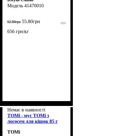
85 г (41470010)
41470010
55
.
80
грн
62
.
00
грн
656 грн/кг
Немає в наявності
TOMi - мус TOMi з
лососем для кішок 85 г
TOMi