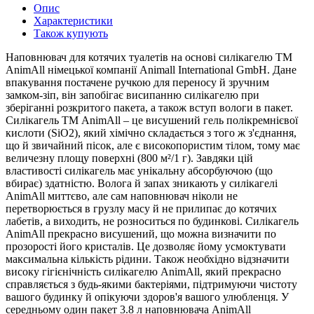
Опис
Характеристики
Також купують
Наповнювач для котячих туалетів на основі силікагелю TM
AnimAll німецької компанії Animall International GmbH. Дане
впакування постачене ручкою для переносу й зручним
замком-зіп, він запобігає висипанню силікагелю при
зберіганні розкритого пакета, а також вступ вологи в пакет.
Силікагель ТМ AnimAll – це висушений гель полікремнієвої
кислоти (SiO2), який хімічно складається з того ж з'єднання,
що й звичайний пісок, але є високопористим тілом, тому має
величезну площу поверхні (800 м²/1 г). Завдяки цій
властивості силікагель має унікальну абсорбуючою (що
вбирає) здатністю. Волога й запах зникають у силікагелі
AnimAll миттєво, але сам наповнювач ніколи не
перетворюється в грузлу масу й не прилипає до котячих
лабетів, а виходить, не розноситься по будинкові. Силікагель
AnimAll прекрасно висушений, що можна визначити по
прозорості його кристалів. Це дозволяє йому усмоктувати
максимальна кількість рідини. Також необхідно відзначити
високу гігієнічність силікагелю AnimAll, який прекрасно
справляється з будь-якими бактеріями, підтримуючи чистоту
вашого будинку й опікуючи здоров'я вашого улюбленця. У
середньому один пакет 3.8 л наповнювача AnimAll