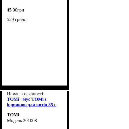
45
.
00
грн
529 грн/кг
Немає в наявності
TOMi - мус TOMi з
індичкою для котів 85 г
TOMi
201008