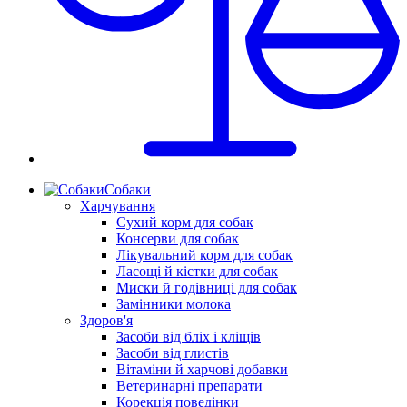
Собаки
Харчування
Сухий корм для собак
Консерви для собак
Лікувальний корм для собак
Ласощі й кістки для собак
Миски й годівниці для собак
Замінники молока
Здоров'я
Засоби від бліх і кліщів
Засоби від глистів
Вітаміни й харчові добавки
Ветеринарні препарати
Корекція поведінки