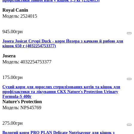
профілактики зайвої ваги у кішок 1,5 кг (2524015)
Royal Canin
2524015
945
.
00
грн
Josera Josicat Cryspi Duck - корм Йозера з качкою й рибою для
кішок 650 г (4032254753377)
Josera
4032254753377
175
.
00
грн
Сухий корм для дорослих стерилізованих котів та кішок для
профілактики та лікування СКХ Nature's Protection Urinary
Formula-S 400г
Nature's Protection
NPS45769
275
.
00
грн
Вологий корм PRO PLAN Delicate Nutrisavour для кішок з