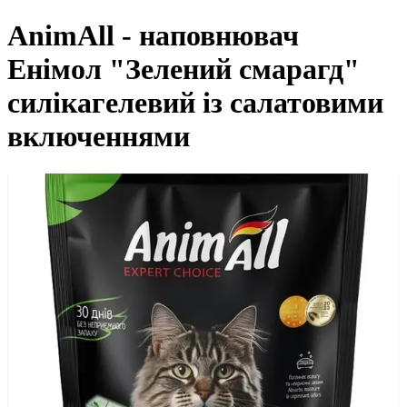
AnimAll - наповнювач
Енімол "Зелений смарагд"
силікагелевий із салатовими
включеннями