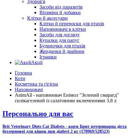
Здоров'я
Засоби від паразитів
Вітаміни й добавки
Клітки й аксесуари
Клітки й переноски для птахів
Наповнювачі в клітки
Засоби для догляду
Купалки для папуг
Будиночки для птахів
Жердинки й драбини
Іграшки
Акції
Головна
Коти
Косметика та гігієна
Наповнювачі
AnimAll - наповнювач Енімол "Зелений смарагд"
силікагелевий із салатовими включеннями 3,8 л
Персонально для вас
Brit Veterinary Diets Cat Diabets - корм Брит ветеринарна дієта
беззернової для кішок при діабеті 2 кг (170969/528523)