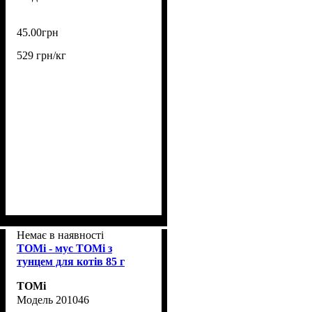
45
.
00
грн
529 грн/кг
Немає в наявності
TOMi - мус TOMi з
тунцем для котів 85 г
TOMi
201046