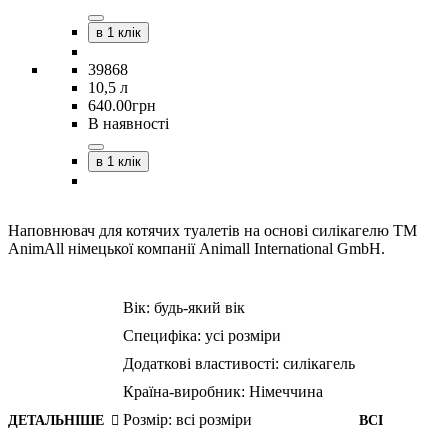
в 1 клік
39868
10,5 л
640
.
00
грн
В наявності
в 1 клік
Наповнювач для котячих туалетів на основі силікагелю TM
AnimAll німецької компанії Animall International GmbH.
Вік:
будь-який вік
Специфіка:
усі розміри
Додаткові властивості:
силікагель
Країна-виробник:
Німеччина
Розмір:
всі розміри
ДЕТАЛЬНІШЕ
ВСІ