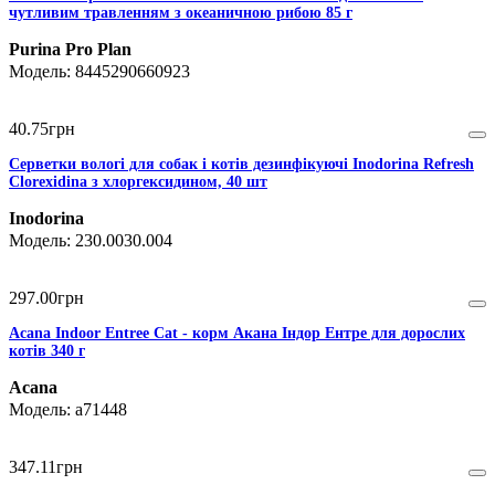
чутливим травленням з океаничною рибою 85 г
Purina Pro Plan
8445290660923
40
.
75
грн
Серветки вологі для собак і котів дезинфікуючі Inodorina Refresh
Clorexidina з хлоргексидином, 40 шт
Inodorina
230.0030.004
297
.
00
грн
Acana Indoor Entree Cat - корм Акана Індор Ентре для дорослих
котів 340 г
Acana
a71448
347
.
11
грн