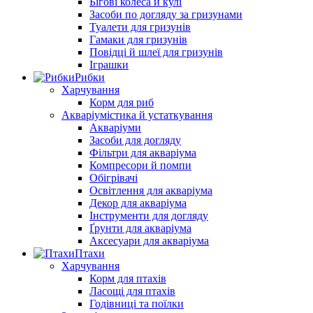
Бігові колеса й кулі
Засоби по догляду за гризунами
Туалети для гризунів
Гамаки для гризунів
Повідці й шлеї для гризунів
Іграшки
Рибки
Харчування
Корм для риб
Акваріумістика й устаткування
Акваріуми
Засоби для догляду
Фільтри для акваріума
Компресори й помпи
Обігрівачі
Освітлення для акваріума
Декор для акваріума
Інструменти для догляду
Ґрунти для акваріума
Аксесуари для акваріума
Птахи
Харчування
Корм для птахів
Ласощі для птахів
Годівниці та поїлки