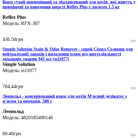
Корм сухий повноцінний та збалансований для котів, які живуть у
приміщені та виведення шерсті Reflex Plus з лососем 1.5 кг
Reflex Plus
RFX-307
436
.
50
грн
Simple Solution Stain & Odor Remover - спрей Сімпл Солюшн для
нейтралізації запахів і видалення плям від життєдіяльності
домашніх тварин 945 мл (ss11077)
Simple Solution
ss11077
704
.
44
грн
Леопольд - консервований корм для котів М'ясний делікатес з
м'ясом та овочами, 500 г
Леопольд
4820185490146
69
.
40
грн