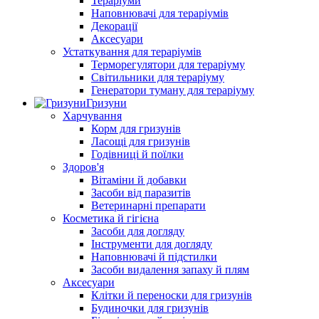
Тераріуми
Наповнювачі для тераріумів
Декорації
Аксесуари
Устаткування для тераріумів
Терморегулятори для тераріуму
Світильники для тераріуму
Генератори туману для тераріуму
Гризуни
Харчування
Корм для гризунів
Ласощі для гризунів
Годівниці й поїлки
Здоров'я
Вітаміни й добавки
Засоби від паразитів
Ветеринарні препарати
Косметика й гігієна
Засоби для догляду
Інструменти для догляду
Наповнювачі й підстилки
Засоби видалення запаху й плям
Аксесуари
Клітки й переноски для гризунів
Будиночки для гризунів