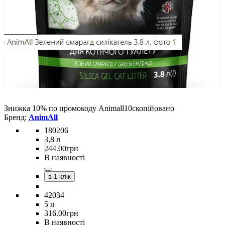
Знижка 10% по промокоду
Animall10
скопійовано
AnimAll
180206
3,8 л
244
.
00
грн
В наявності
в 1 клік
42034
5 л
316
.
00
грн
В наявності