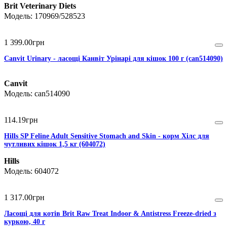
Brit Veterinary Diets
170969/528523
1 399
.
00
грн
Canvit Urinary - ласощі Канвіт Урінарі для кішок 100 г (can514090)
Canvit
can514090
114
.
19
грн
Hills SP Feline Adult Sensitive Stomach and Skin - корм Хілс для
чутливих кішок 1,5 кг (604072)
Hills
604072
1 317
.
00
грн
Ласощі для котів Brit Raw Treat Indoor & Antistress Freeze-dried з
куркою, 40 г