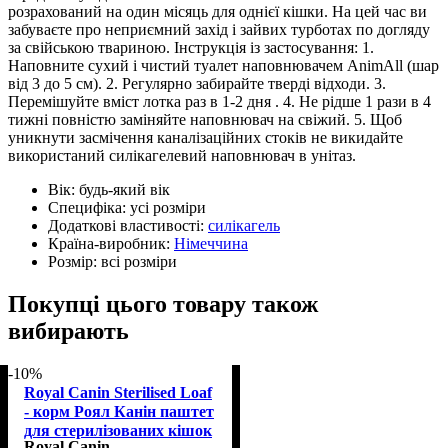
розрахований на один місяць для однієї кішки. На цей час ви
забуваєте про неприємний захід і зайвих турботах по догляду
за свійською твариною. Інструкція із застосування: 1.
Наповните сухий і чистий туалет наповнювачем AnimAll (шар
від 3 до 5 см). 2. Регулярно забирайте тверді відходи. 3.
Перемішуйте вміст лотка раз в 1-2 дня . 4. Не рідше 1 рази в 4
тижні повністю заміняйте наповнювач на свіжий. 5. Щоб
уникнути засмічення каналізаційних стоків не викидайте
використаний силікагелевий наповнювач в унітаз.
Вік:
будь-який вік
Специфіка:
усі розміри
Додаткові властивості:
силікагель
Країна-виробник:
Німеччина
Розмір:
всі розміри
Покупці цього товару також
вибирають
-10%
Royal Canin Sterilised Loaf
- корм Роял Канін паштет
для стерилізованих кішок
Royal Canin