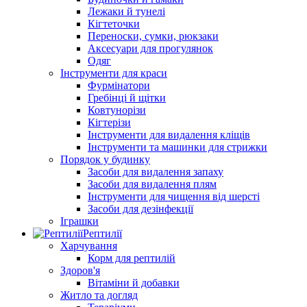
Лежаки й тунелі
Кігтеточки
Переноски, сумки, рюкзаки
Аксесуари для прогулянок
Одяг
Інструменти для краси
Фурмінатори
Гребінці й щітки
Ковтунорізи
Кігтерізи
Інструменти для видалення кліщів
Інструменти та машинки для стрижки
Порядок у будинку
Засоби для видалення запаху
Засоби для видалення плям
Інструменти для чищення від шерсті
Засоби для дезінфекції
Іграшки
Рептилії
Харчування
Корм для рептилій
Здоров'я
Вітаміни й добавки
Житло та догляд