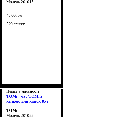
201015
45
.
00
грн
529 грн/кг
Немає в наявності
TOMi - мус TOMi з
качкою для кішок 85 г
TOMi
201022