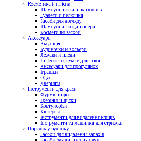
Косметика й гігієна
Шампуні проти бліх і кліщів
Туалети й пелюшки
Засоби для догляду
Шампуні й кондиціонери
Косметичні засоби
Аксесуари
Амуніція
Будиночки й вольєри
Лежаки й пледи
Переноски, сумки, рюкзаки
Аксесуари для прогулянок
Іграшки
Одяг
Дверцята
Інструменти для краси
Фурмінатори
Гребінці й щітки
Ковтунорізи
Кігтерізи
Інструменти для видалення кліщів
Інструменти та машинки для стрижки
Порядок у будинку
Засоби для видалення запахів
Засоби для видалення плям