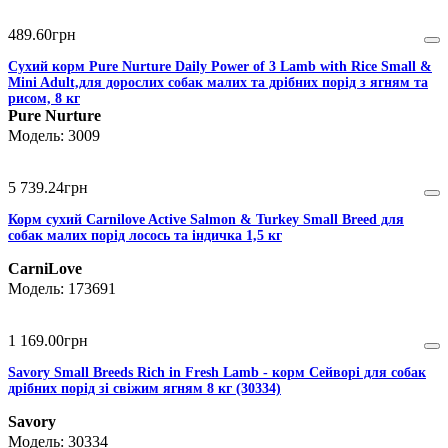
489
.
60
грн
Сухий корм Pure Nurture Daily Power of 3 Lamb with Rice Small &
Mini Adult,для дорослих собак малих та дрібних порід з ягням та
рисом, 8 кг
Pure Nurture
3009
5 739
.
24
грн
Корм сухий Carnilove Active Salmon & Turkey Small Breed для
cобак малих порід лосось та індичка 1,5 кг
CarniLove
173691
1 169
.
00
грн
Savory Small Breeds Rich in Fresh Lamb - корм Сейворі для собак
дрібних порід зі свіжим ягням 8 кг (30334)
Savory
30334