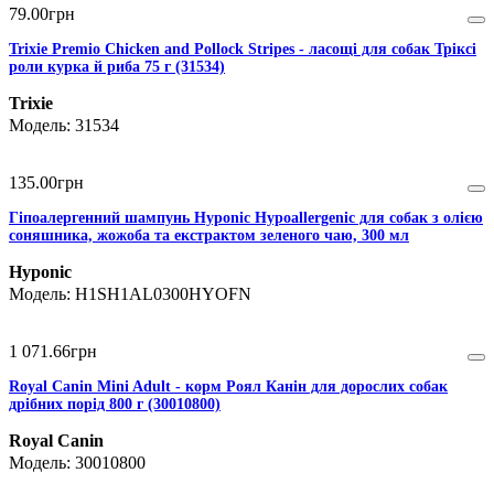
79
.
00
грн
Trixie Premio Chicken and Pollock Stripes - ласощі для собак Тріксі
роли курка й риба 75 г (31534)
Trixie
31534
135
.
00
грн
Гіпоалергенний шампунь Hyponic Hypoallergenic для собак з олією
соняшника, жожоба та екстрактом зеленого чаю, 300 мл
Hyponic
H1SH1AL0300HYOFN
1 071
.
66
грн
Royal Canin Mini Adult - корм Роял Канін для дорослих собак
дрібних порід 800 г (30010800)
Royal Canin
30010800