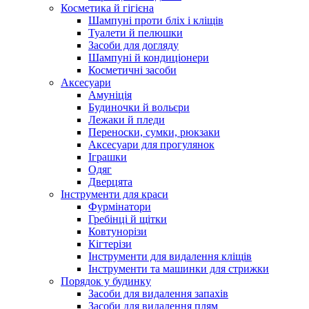
Косметика й гігієна
Шампуні проти бліх і кліщів
Туалети й пелюшки
Засоби для догляду
Шампуні й кондиціонери
Косметичні засоби
Аксесуари
Амуніція
Будиночки й вольєри
Лежаки й пледи
Переноски, сумки, рюкзаки
Аксесуари для прогулянок
Іграшки
Одяг
Дверцята
Інструменти для краси
Фурмінатори
Гребінці й щітки
Ковтунорізи
Кігтерізи
Інструменти для видалення кліщів
Інструменти та машинки для стрижки
Порядок у будинку
Засоби для видалення запахів
Засоби для видалення плям