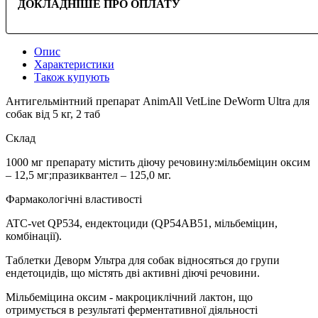
ДОКЛАДНІШЕ ПРО ОПЛАТУ
Опис
Характеристики
Також купують
Антигельмінтний препарат AnimAll VetLine DeWorm Ultra для
собак від 5 кг, 2 таб
Склад
1000 мг препарату містить діючу речовину:мільбеміцин оксим
– 12,5 мг;празиквантел – 125,0 мг.
Фармакологічні властивості
ATC-vet QP534, ендектоциди (QP54АВ51, мільбеміцин,
комбінації).
Таблетки Деворм Ультра для собак відносяться до групи
ендетоцидів, що містять дві активні діючі речовини.
Мільбеміцина оксим - макроциклічний лактон, що
отримується в результаті ферментативної діяльності