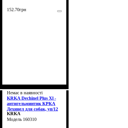
152
.
70
грн
Немає в наявності
KRKA Dechinel Plus Xl -
антигельминтик КРКА
Дехинел для собак, уп/12
KRKA
таб, 1 таблетка
160310