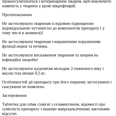
проконсультуватися з ветеринарним лікарем, щоб виключити
наявність у тварини у крові мікрофілярій.
Протипоказання
Не застосовувати тваринам із відомою підвищеною
індивідуальною чутливістю до компонентів препарату ( у
тому числі в анамнезі)!
Не застосовувати тваринам з вираженими порушенням
функції нирок та печінки.
Не застосовувати виснаженим тваринам та хворим на
інфекційні хвороби!
Не застосовувати цуценятам молодше 2-тижневого віку і
масою тіла менше 0,5 кг.
Особливостей дії препарату при його першому застосуванні і
скасуванні не виявлено.
Застереження
Таблетки для собак сумісні з селамектином, відомості про
сумісність препарату з іншими макроциклічними лактонами
відсутні.