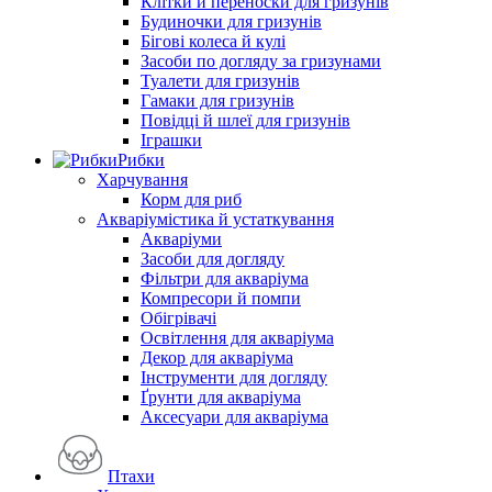
Клітки й переноски для гризунів
Будиночки для гризунів
Бігові колеса й кулі
Засоби по догляду за гризунами
Туалети для гризунів
Гамаки для гризунів
Повідці й шлеї для гризунів
Іграшки
Рибки
Харчування
Корм для риб
Акваріумістика й устаткування
Акваріуми
Засоби для догляду
Фільтри для акваріума
Компресори й помпи
Обігрівачі
Освітлення для акваріума
Декор для акваріума
Інструменти для догляду
Ґрунти для акваріума
Аксесуари для акваріума
Птахи