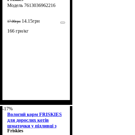
яловичиною 85 г
7613036962216
14
.
15
грн
17
.
00
грн
166 грн/кг
-17%
Вологий корм FRISKIES
для дорослих котів
шматочки у підливці з
Friskies
куркою 85 г