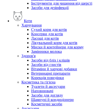
Інструменти для чищення від шерсті
Засоби для дезінфекції
Коти
Харчування
Сухий корм для котів
Консерви для котів
Ласощі для котів
Лікувальний корм для котів
Миски й контейнери для корму
Замінники молока
Здоров'я
Засоби від бліх і кліщів
Засоби від глистів
Вітаміни й харчові добавки
Ветеринарні препарати
Корекція поведінки
Косметика та гігієна
Туалети й аксесуари
Наповнювачі
Засоби для догляду
Шампуні й кондиціонери
Косметичні засоби
Аксесуари