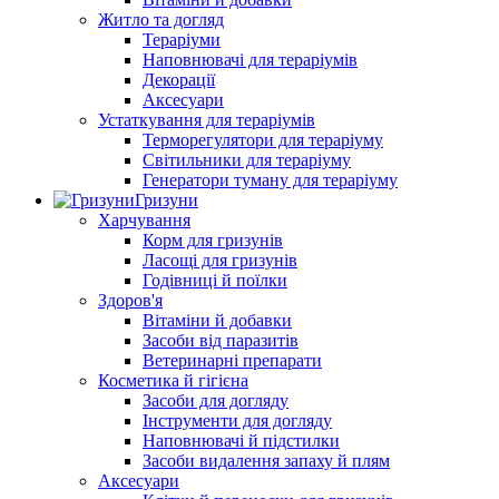
Житло та догляд
Тераріуми
Наповнювачі для тераріумів
Декорації
Аксесуари
Устаткування для тераріумів
Терморегулятори для тераріуму
Світильники для тераріуму
Генератори туману для тераріуму
Гризуни
Харчування
Корм для гризунів
Ласощі для гризунів
Годівниці й поїлки
Здоров'я
Вітаміни й добавки
Засоби від паразитів
Ветеринарні препарати
Косметика й гігієна
Засоби для догляду
Інструменти для догляду
Наповнювачі й підстилки
Засоби видалення запаху й плям
Аксесуари