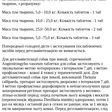
тварини, з розрахунку:
Маса тіла тварини, 5,0 - 10,0 кг; Кількість таблеток - 1 таб
Маса тіла тварини, 10,0 - 25,0 кг; Кількість таблеток - 1 таб
Маса тіла тварини, 25,0 -50,0 кг; Кількість таблеток - 2 таб
Маса тіла тварини, 5,0 -75,0 кг; Кількість таблеток - 3 таб
Попередньої голодної дієти і застосування послаблюючих
засобів перед дегельмінтизацією не вимагається.
Для дегельмінтизації собак при інвазії, спричиненій
Angiostrongylus vasorum таблетки для собак застосовують з
лікувальною метою чотириразово з інтервалом 7 діб, з метою
профілактики – кожні 4 тижні у терапевтичній дозі. Для
дегельмінтизації собак при інвазії, викликаній Thelazia
callipaeda, препарат застосовують дворазово з інтервалом 7 діб.
З метою профілактики дирофіляріозу в неблагополучних щодо
захворювання регіонах препарат застосовують у весняно-
літньо-осінній період: перед початком льоту комарів і москітів
(переносників збудника Dirofilaria immitis) одноразово, потім 1
раз на місяць і останній раз в сезоні не раніше, ніж за 1 місяць
після завершення льоту комах. Перед дегельмінтизацією, слід