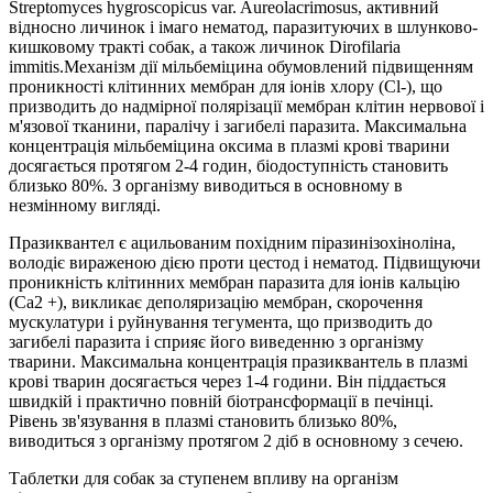
Streptomyces hygroscopicus var. Aureolacrimosus, активний
відносно личинок і імаго нематод, паразитуючих в шлунково-
кишковому тракті собак, а також личинок Dirofilaria
immitis.Механізм дії мільбеміцина обумовлений підвищенням
проникності клітинних мембран для іонів хлору (Cl-), що
призводить до надмірної полярізації мембран клітин нервової і
м'язової тканини, паралічу і загибелі паразита. Максимальна
концентрація мільбеміцина оксима в плазмі крові тварини
досягається протягом 2-4 годин, біодоступність становить
близько 80%. З організму виводиться в основному в
незмінному вигляді.
Празиквантел є ацильованим похідним піразинізохіноліна,
володіє вираженою дією проти цестод і нематод. Підвищуючи
проникність клітинних мембран паразита для іонів кальцію
(Ca2 +), викликає деполяризацію мембран, скорочення
мускулатури і руйнування тегумента, що призводить до
загибелі паразита і сприяє його виведенню з організму
тварини. Максимальна концентрація празиквантель в плазмі
крові тварин досягається через 1-4 години. Він піддається
швидкій і практично повній біотрансформації в печінці.
Рівень зв'язування в плазмі становить близько 80%,
виводиться з організму протягом 2 діб в основному з сечею.
Таблетки для собак за ступенем впливу на організм