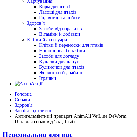
Харчування
Корм для птахів
Ласощі для птахів
Годівниці та поїлки
Здоров'я
Засоби від паразитів
Вітаміни й добавки
Клітки й аксесуари
Клітки й переноски для птахів
Наповнювачі в клітки
Засоби для догляду
Купалки для папуг
Будиночки для птахів
Жердинки й драбини
Іграшки
Акції
Головна
Собаки
Здоров'я
Засоби від глистів
Антигельмінтний препарат AnimAll VetLine DeWorm
Ultra для собак від 5 кг, 1 таб
Персонально для вас