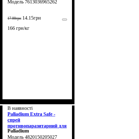
7613036965262
14
.
15
грн
17
.
00
грн
166 грн/кг
В наявності
Palladium Extra Safe -
спрей
противопаразитарний для
Palladium
собак, кішок та гризунів
4820150205027
250 мл