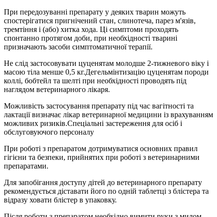
При передозуванні препарату у деяких тварин можуть
спостерігатися пригнічений стан, слинотеча, парез м'язів,
тремтіння і (або) хитка хода. Ці симптоми проходять
спонтанно протягом доби, при необхідності тварині
призначають засоби симптоматичної терапії.
Не слід застосовувати цуценятам молодше 2-тижневого віку і
масою тіла менше 0,5 кг.Дегельмінтизацію цуценятам породи
коллі, бобтейл та шелті при необхідності проводять під
наглядом ветеринарного лікаря.
Можливість застосування препарату під час вагітності та
лактації визначає лікар ветеринарної медицини із врахуванням
можливих ризиків.Спеціальні застереження для осіб і
обслуговуючого персоналу
При роботі з препаратом дотримуватися основних правил
гігієни та безпеки, прийнятих при роботі з ветеринарними
препаратами.
Для запобігання доступу дітей до ветеринарного препарату
рекомендується діставати його по одній таблетці з блістера та
відразу ховати блістер в упаковку.
Після роботи з препаратом необхідно вимити руки з милом.