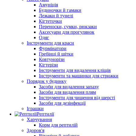
Амуніція
Будиночки й гамаки
Лежаки й тунелі
Кігтеточки
Переноски, сумки, рюкзаки
Аксесуари для прогулянок
Одяг
Інструменти для краси
Фурмінатори
Гребінці й щітки
Ковтунорізи
Кігтерізи
Інструменти для видалення кліщів
Інструменти та машинки для стрижки
Порядок у будинку
Засоби для видалення запаху
Засоби для видалення плям
Інструменти для чищення від шерсті
Засоби для дезінфекції
Іграшки
Рептилії
Харчування
Корм для рептилій
Здоров'я
Вітаміни й добавки