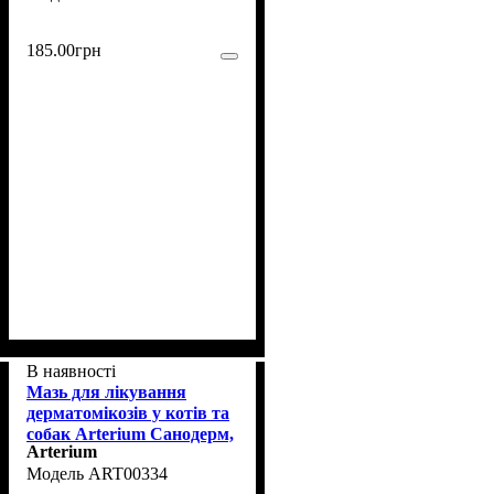
185
.
00
грн
В наявності
Мазь для лікування
дерматомікозів у котів та
собак Arterium Санодерм,
Arterium
15г
ART00334