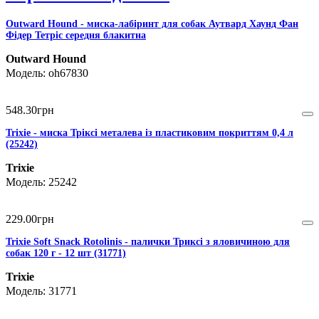
Outward Hound - миска-лабіринт для собак Аутвард Хаунд Фан
Фідер Тетріс середня блакитна
Outward Hound
oh67830
548
.
30
грн
Trixie - миска Тріксі металева із пластиковим покриттям 0,4 л
(25242)
Trixie
25242
229
.
00
грн
Trixie Soft Snack Rotolinis - палички Триксі з яловичиною для
собак 120 г - 12 шт (31771)
Trixie
31771