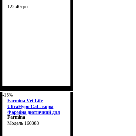
122
.
40
грн
-15%
Farmina Vet Life
UltraHypo Cat - корм
Фарміна диєтичний для
Farmina
котів при харчовій алергії
160388
2 кг