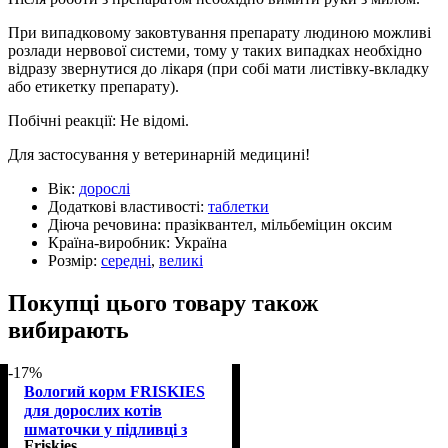
При випадковому заковтування препарату людиною можливі
розлади нервової системи, тому у таких випадках необхідно
відразу звернутися до лікаря (при собі мати листівку-вкладку
або етикетку препарату).
Побічні реакції: Не відомі.
Для застосування у ветеринарній медицині!
Вік:
дорослі
Додаткові властивості:
таблетки
Діюча речовина:
празіквантел, мільбеміцин оксим
Країна-виробник:
Україна
Розмір:
середні
,
великі
Покупці цього товару також
вибирають
-17%
Вологий корм FRISKIES
для дорослих котів
шматочки у підливці з
Friskies