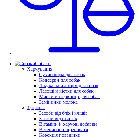
Собаки
Харчування
Сухий корм для собак
Консерви для собак
Лікувальний корм для собак
Ласощі й кістки для собак
Миски й годівниці для собак
Замінники молока
Здоров'я
Засоби від бліх і кліщів
Засоби від глистів
Вітаміни й харчові добавки
Ветеринарні препарати
Корекція поведінки