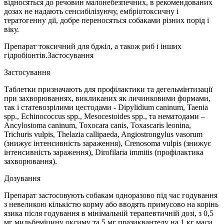
відносяться до речовин малонебезпечних, в рекомендованих
дозах не надають сенсибілізуючу, ембріотоксичну і
тератогенну дії, добре переносяться собаками різних порід і
віку.
Препарат токсичний для бджіл, а також риб і інших
гідробіонтів.Застосування
Застосування
Таблетки призначають для профілактики та дегельмінтизації
при захворюваннях, викликаних як личинковими формами,
так і статевозрілими цестодами - Dipylidium caninum, Taenia
spp., Echinococcus spp., Mesocestoides spp., та нематодами –
Ancylostoma caninum, Toxocara canis, Toxascaris leonina,
Trichuris vulpis, Thelazia callipaeda, Angiostrongylus vasorum
(знижує інтенсивність зараження), Crenosoma vulpis (знижує
інтенсивність зараження), Dirofilaria immitis (профілактика
захворювання).
Дозування
Препарат застосовують собакам одноразово під час годування
з невеликою кількістю корму або вводять примусово на корінь
язика після годування в мінімальній терапевтичній дозі, з 0,5
мг мильбеміцину оксиму та 5 мг празиквантелу на 1 кг маси