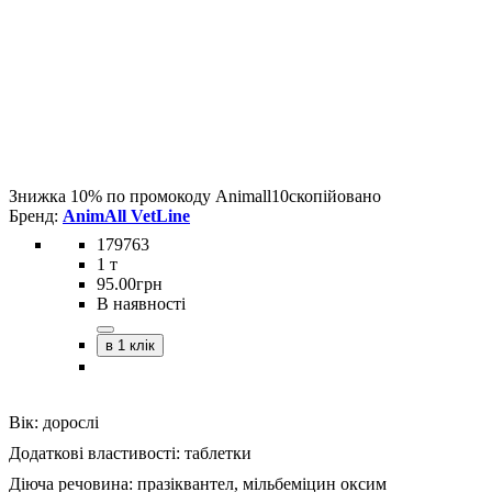
Знижка 10% по промокоду
Animall10
скопійовано
AnimAll VetLine
179763
1 т
95
.
00
грн
В наявності
в 1 клік
Вік:
дорослі
Додаткові властивості:
таблетки
Діюча речовина:
празіквантел,
мільбеміцин оксим