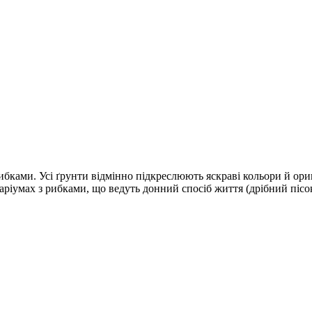
ибками. Усі ґрунти відмінно підкреслюють яскраві кольори й ори
мах з рибками, що ведуть донний спосіб життя (дрібний пісок