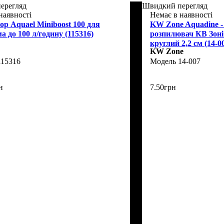
ерегляд
Швидкий перегляд
наявності
Немає в наявності
р Aquael Miniboost 100 для
KW Zone Aquadine -
а до 100 л/годину (115316)
розпилювач КВ Зоні
круглий 2,2 см (14-0
KW Zone
115316
14-007
н
7
.
50
грн