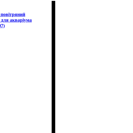
 повітряний
 для акваріума
07)