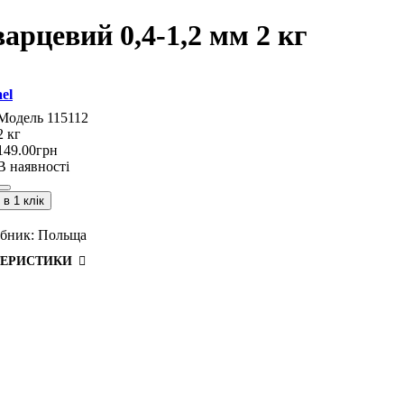
арцевий 0,4-1,2 мм 2 кг
el
115112
2 кг
149
.
00
грн
В наявності
в 1 клік
бник:
Польща
ТЕРИСТИКИ