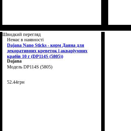
Швидкий перегляд
Немає в наявності
Dajana Nano Sticks - корм Даяна для
декоративних креветок і акваріумних
крабів 10 г (DP114S (5805))
Dajana
DP114S (5805)
52
.
44
грн