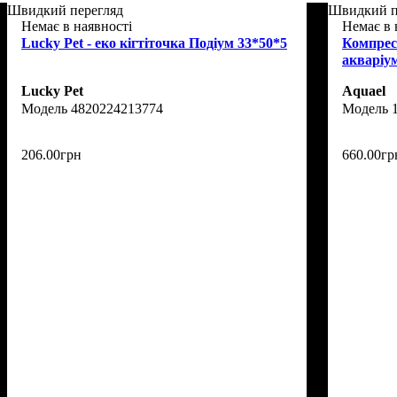
Швидкий перегляд
Швидкий п
Немає в наявності
Немає в 
Lucky Pet - еко кігтіточка Подіум 33*50*5
Компресо
акваріум
Lucky Pet
Aquael
4820224213774
206
.
00
грн
660
.
00
гр