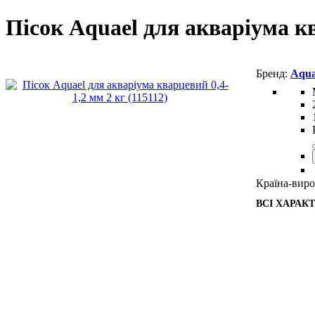
Пісок Aquael для акваріума кв
Aqua
Країна-виро
ВСІ ХАРАК