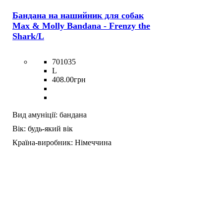
Бандана на нашийник для собак
Max & Molly Bandana - Frenzy the
Shark/L
701035
L
408
.
00
грн
Вид амуніції:
бандана
Вік:
будь-який вік
Країна-виробник:
Німеччина