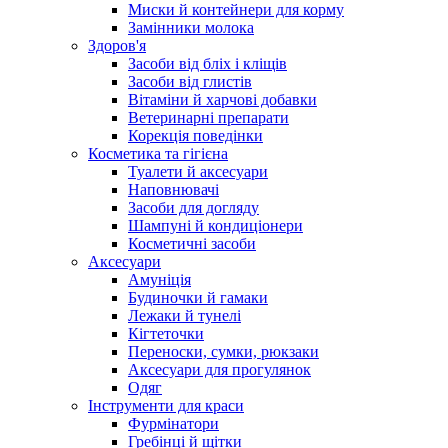
Миски й контейнери для корму
Замінники молока
Здоров'я
Засоби від бліх і кліщів
Засоби від глистів
Вітаміни й харчові добавки
Ветеринарні препарати
Корекція поведінки
Косметика та гігієна
Туалети й аксесуари
Наповнювачі
Засоби для догляду
Шампуні й кондиціонери
Косметичні засоби
Аксесуари
Амуніція
Будиночки й гамаки
Лежаки й тунелі
Кігтеточки
Переноски, сумки, рюкзаки
Аксесуари для прогулянок
Одяг
Інструменти для краси
Фурмінатори
Гребінці й щітки