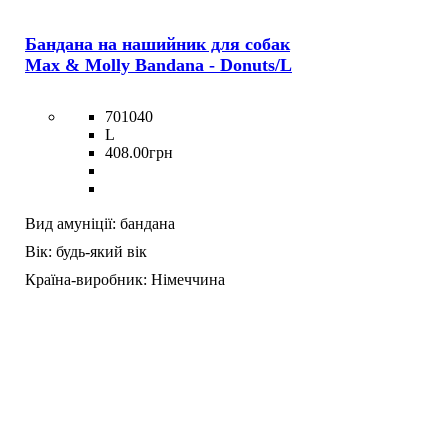
Бандана на нашийник для собак
Max & Molly Bandana - Donuts/L
701040
L
408
.
00
грн
Вид амуніції:
бандана
Вік:
будь-який вік
Країна-виробник:
Німеччина