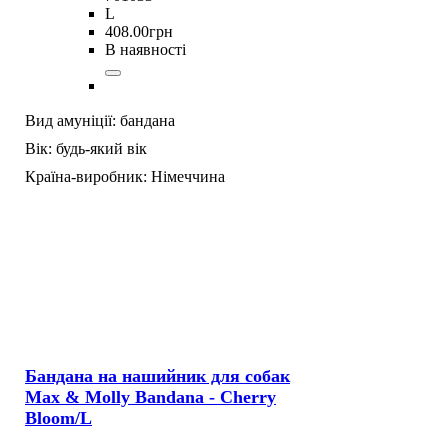
L
408
.
00
грн
В наявності
Вид амуніції:
бандана
Вік:
будь-який вік
Країна-виробник:
Німеччина
Бандана на нашийник для собак
Max & Molly Bandana - Cherry
Bloom/L