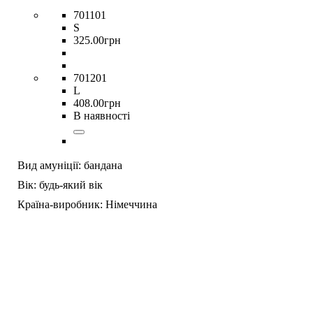
701101
S
325
.
00
грн
701201
L
408
.
00
грн
В наявності
Вид амуніції:
бандана
Вік:
будь-який вік
Країна-виробник:
Німеччина