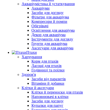
Акваріумістика й устаткування
Акваріуми
Засоби для догляду
Фільтри для акваріума
Компресори й помпи
Обігрівачі
Освітлення для акваріума
Декор для акваріума
Інструменти для догляду
Ґрунти для акваріума
Аксесуари для акваріума
Птахи
Харчування
Корм для птахів
Ласощі для птахів
Годівниці та поїлки
Здоров'я
Засоби від паразитів
Вітаміни й добавки
Клітки й аксесуари
Клітки й переноски для птахів
Наповнювачі в клітки
Засоби для догляду
Купалки для папуг
Будиночки для птахів