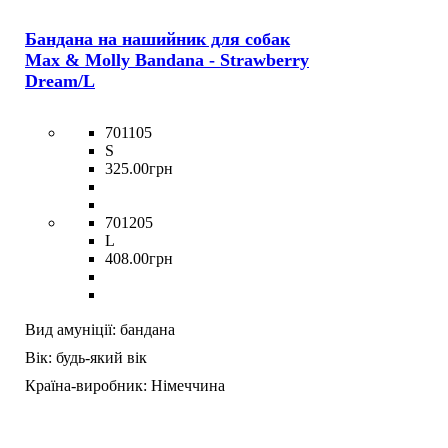
Бандана на нашийник для собак
Max & Molly Bandana - Strawberry
Dream/L
701105
S
325
.
00
грн
701205
L
408
.
00
грн
Вид амуніції:
бандана
Вік:
будь-який вік
Країна-виробник:
Німеччина