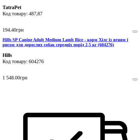
TatraPet
487,87
194
.
40
грн
Hills SP Canine Adult Medium Lamb Rice - корм Хілс із ягням і
рисом для дорослих собак середніх порід 2,5 кг (604276)
Hills
604276
1 548
.
00
грн