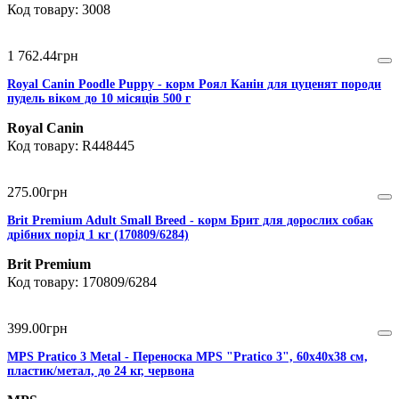
3008
1 762
.
44
грн
Royal Canin Poodle Puppy - корм Роял Канін для цуценят породи
пудель віком до 10 місяців 500 г
Royal Canin
R448445
275
.
00
грн
Brit Premium Adult Small Breed - корм Брит для дорослих собак
дрібних порід 1 кг (170809/6284)
Brit Premium
170809/6284
399
.
00
грн
MPS Pratico 3 Metal - Переноска MPS "Pratico 3", 60х40х38 см,
пластик/метал, до 24 кг, червона