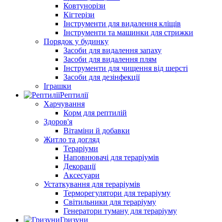
Ковтунорізи
Кігтерізи
Інструменти для видалення кліщів
Інструменти та машинки для стрижки
Порядок у будинку
Засоби для видалення запаху
Засоби для видалення плям
Інструменти для чищення від шерсті
Засоби для дезінфекції
Іграшки
Рептилії
Харчування
Корм для рептилій
Здоров'я
Вітаміни й добавки
Житло та догляд
Тераріуми
Наповнювачі для тераріумів
Декорації
Аксесуари
Устаткування для тераріумів
Терморегулятори для тераріуму
Світильники для тераріуму
Генератори туману для тераріуму
Гризуни