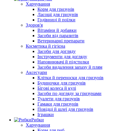
Харчування
Корм для гризунів
Ласощі для гризунів
Годівниці й поїлки
Здоров'я
Вітаміни й добавки
Засоби від паразитів
Ветеринарні препарати
Косметика й гігієна
Засоби для догляду
Інструменти для догляду
Наповнювачі й підстилки
Засоби видалення запаху й плям
Аксесуари
Клітки й переноски для гризунів
Будиночки для гризунів
Бігові колеса й кулі
Засоби по догляду за гризунами
Туалети для гризунів
Гамаки для гризунів
Повідці й шлеї для гризунів
Іграшки
Рибки
Харчування
Корм для риб