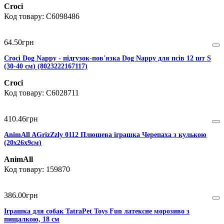
Croci
C6098486
64
.
50
грн
Croci Dog Nappy - підгузок-пов'язка Dog Nappy для псів 12 шт S
(30-40 см) (8023222167117)
Croci
C6028711
410
.
46
грн
AnimAll AGrizZzly 0112 Плюшева іграшка Черепаха з кулькою
(20х26х9см)
AnimAll
159870
386
.
00
грн
Іграшка для собак TatraPet Toys Fun латексне морозиво з
пищалкою, 18 см