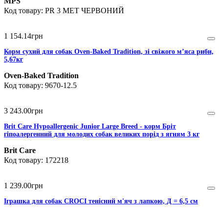
MPS
PR 3 MET ЧЕРВОНИЙ
1 154
.
14
грн
Корм сухий для собак Oven-Baked Tradition, зі свіжого м’яса риби,
5,67кг
Oven-Baked Tradition
9670-12.5
3 243
.
00
грн
Brit Care Hypoallergenic Junior Large Breed - корм Бріт
гіпоалергенний для молодих собак великих порід з ягням 3 кг
Brit Care
172218
1 239
.
00
грн
Іграшка для собак CROCI тенісний м'яч з лапкою, Д = 6,5 см