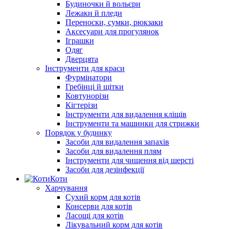
Будиночки й вольєри
Лежаки й пледи
Переноски, сумки, рюкзаки
Аксесуари для прогулянок
Іграшки
Одяг
Дверцята
Інструменти для краси
Фурмінатори
Гребінці й щітки
Ковтунорізи
Кігтерізи
Інструменти для видалення кліщів
Інструменти та машинки для стрижки
Порядок у будинку
Засоби для видалення запахів
Засоби для видалення плям
Інструменти для чищення від шерсті
Засоби для дезінфекції
Коти
Харчування
Сухий корм для котів
Консерви для котів
Ласощі для котів
Лікувальний корм для котів