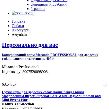
Жердинки й драбини
Іграшки
Акції
Головна
Собаки
Аксесуари
Амуніція
Персонально для вас
Консервований корм Morando PROFESSIONAL для дорослих
собак, паштет з телятиною, 400 г
Morando Professional
8007520098908
63
.
54
грн
Сухий корм для дорослих собак малих порід з білим
забарвленням шерсті Superior Care White Dogs Adult Small and
Mini Breeds 10кг
Nature's Protection
NPSC45664