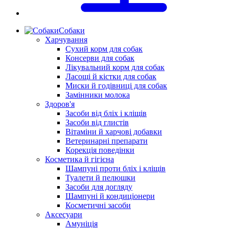
Собаки
Харчування
Сухий корм для собак
Консерви для собак
Лікувальний корм для собак
Ласощі й кістки для собак
Миски й годівниці для собак
Замінники молока
Здоров'я
Засоби від бліх і кліщів
Засоби від глистів
Вітаміни й харчові добавки
Ветеринарні препарати
Корекція поведінки
Косметика й гігієна
Шампуні проти бліх і кліщів
Туалети й пелюшки
Засоби для догляду
Шампуні й кондиціонери
Косметичні засоби
Аксесуари
Амуніція