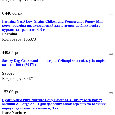
6 440
.
00
грн
Farmina N&D Low Graine Chiken and Pomegranat Puppy Mini -
корм Фарміна низькозерновий для цуценят дрібних порід з
куркою та гранатом 800 г
Farmina
156373
449
.
65
грн
Savory Dog Gourmand - консерви Сейворі для собак усіх порід з
качкою 400 г (30471)
Savory
30471
152
.
00
грн
Сухий корм Pure Nurture Daily Power of 3 Turkey with Barley
Medium & Large Adult для дорослих собак середніх та великих
порід з індичкою та ячменем, 3 кг
Pure Nurture