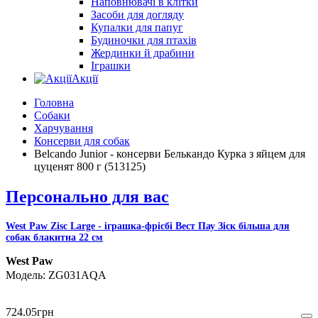
Наповнювачі в клітки
Засоби для догляду
Купалки для папуг
Будиночки для птахів
Жердинки й драбини
Іграшки
Акції
Головна
Собаки
Харчування
Консерви для собак
Belcando Junior - консерви Белькандо Курка з яйцем для
цуценят 800 г (513125)
Персонально для вас
West Paw Zisc Large - іграшка-фрісбі Вест Пау Зіск більша для
собак блакитна 22 см
West Paw
ZG031AQA
724
.
05
грн