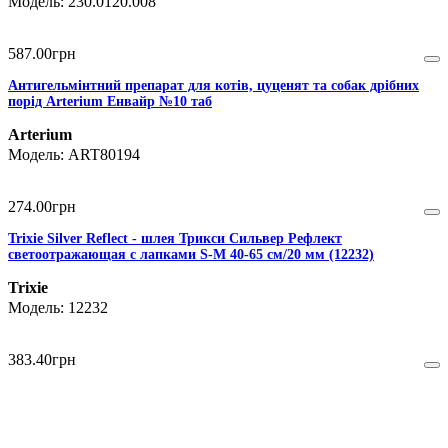
230.0120.008
587
.
00
грн
Антигельмінтний препарат для котів, цуценят та собак дрібних
порід Arterium Енвайр №10 таб
Arterium
ART80194
274
.
00
грн
Trixie Silver Reflect - шлея Трикси Сильвер Рефлект
светоотражающая с лапками S-M 40-65 см/20 мм (12232)
Trixie
12232
383
.
40
грн