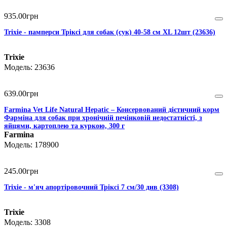
935
.
00
грн
Trixie - памперси Тріксі для собак (сук) 40-58 см XL 12шт (23636)
Trixie
23636
639
.
00
грн
Farmina Vet Life Natural Hepatic – Консервований дієтичний корм
Фарміна для собак при хронічній печінковій недостатністі, з
яйцями, картоплею та куркою, 300 г
Farmina
178900
245
.
00
грн
Trixie - м'яч апортіровочний Тріксі 7 см/30 див (3308)
Trixie
3308