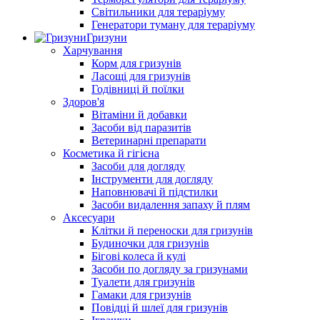
Світильники для тераріуму
Генератори туману для тераріуму
Гризуни
Харчування
Корм для гризунів
Ласощі для гризунів
Годівниці й поїлки
Здоров'я
Вітаміни й добавки
Засоби від паразитів
Ветеринарні препарати
Косметика й гігієна
Засоби для догляду
Інструменти для догляду
Наповнювачі й підстилки
Засоби видалення запаху й плям
Аксесуари
Клітки й переноски для гризунів
Будиночки для гризунів
Бігові колеса й кулі
Засоби по догляду за гризунами
Туалети для гризунів
Гамаки для гризунів
Повідці й шлеї для гризунів