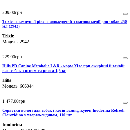
209
.
00
грн
Trixie - шампунь Тріксі зволожуючий з маслом мелії для собак 250
мл (2942)
Trixie
2942
229
.
00
грн
Hills PD Canine Metabolic L&R - корм Хілс при ожирінні й зайвій
вазі собак з ягням та рисом 1,5 кг
Hills
606044
1 477
.
00
грн
Серветки вологі для собак і котів дезинфікуючі Inodorina Refresh
Clorexidina з хлоргексидином, 110 шт
Inodorina