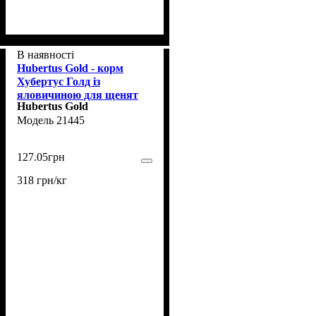
В наявності
Hubertus Gold - корм
Хубертус Голд із
яловичиною для щенят
Hubertus Gold
400 г (HB0104)
21445
127
.
05
грн
318 грн/кг