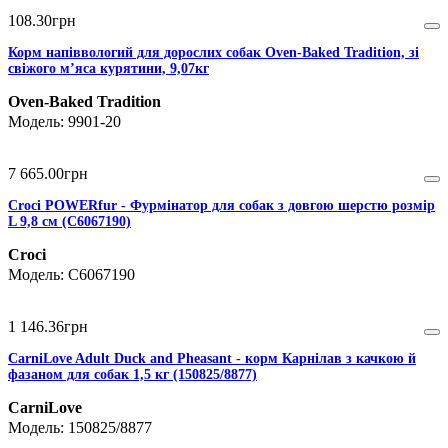
108
.
30
грн
Корм напіввологий для дорослих собак Oven-Baked Tradition, зі
свіжого м’яса курятини, 9,07кг
Oven-Baked Tradition
9901-20
7 665
.
00
грн
Croci POWERfur - Фурмінатор для собак з довгою шерстю розмір
L 9,8 см (C6067190)
Croci
C6067190
1 146
.
36
грн
CarniLove Adult Duck and Pheasant - корм Карнілав з качкою й
фазаном для собак 1,5 кг (150825/8877)
CarniLove
150825/8877