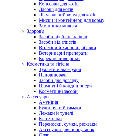
Консерви для котів
Ласощі для котів
Лікувальний корм для котів
Миски й контейнери для корму
Замінники молока
Здоров'я
Засоби від бліх і кліщів
Засоби від глистів
Вітаміни й харчові добавки
Ветеринарні препарати
Корекція поведінки
Косметика та гігієна
Туалети й аксесуари
Наповнювачі
Засоби для догляду
Шампуні й кондиціонери
Косметичні засоби
Аксесуари
Амуніція
Будиночки й гамаки
Лежаки й тунелі
Кігтеточки
Переноски, сумки, рюкзаки
Аксесуари для прогулянок
Одяг