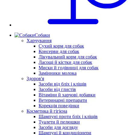
Собаки
Харчування
Сухий корм для собак
Консерви для собак
Лікувальний корм для собак
Ласощі й кістки для собак
Миски й годівниці для собак
Замінники молока
Здоров'я
Засоби від бліх і кліщів
Засоби від глистів
Вітаміни й харчові добавки
Ветеринарні препарати
Корекція поведінки
Косметика й гігієна
Шампуні проти бліх і кліщів
Туалети й пелюшки
Засоби для догляду
Шампуні й кондиціонери