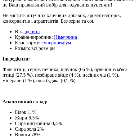
це Ваш правильний вибір для годування цуценяти!
Не містить штучних харчових добавок, ароматизаторів,
консервантів і атрактантів. Без зерна та сої.
Вік:
щенята
Країна-виробник:
Німеччина
Клас корму:
суперпреміум
Розмір:
всі розміри
Інгредієнти:
Філе птиці, серце, печінка, шлунок (66 %), бульйон із м'яса
птиці (27,5 %), незбиране яйце (4 %), насіння чіа (1 %),
мінерали (1 %), олія будяка (0,5 %).
Аналітичний склад:
Білок 11%
Жири 6,5%
Сира клітковина 0,4%
Сира зола 2%
Волога 78%