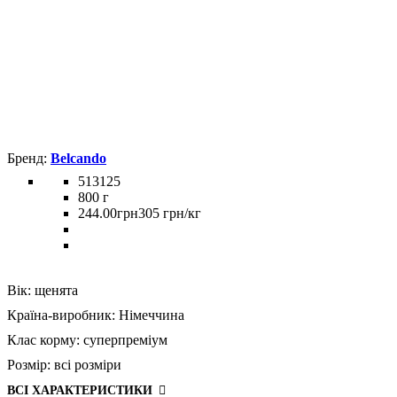
Belcando
513125
800 г
244
.
00
грн
305 грн/кг
Вік:
щенята
Країна-виробник:
Німеччина
Клас корму:
суперпреміум
Розмір:
всі розміри
ВСІ ХАРАКТЕРИСТИКИ