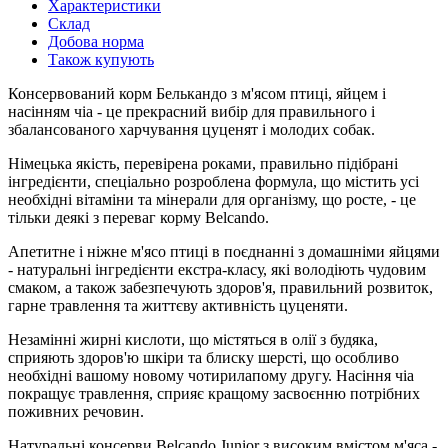
Характеристики
Склад
Добова норма
Також купують
Консервований корм Белькандо з м'ясом птиці, яйцем і
насінням чіа - це прекрасний вибір для правильного і
збалансованого харчування цуценят і молодих собак.
Німецька якість, перевірена роками, правильно підібрані
інгредієнти, спеціально розроблена формула, що містить усі
необхідні вітаміни та мінерали для організму, що росте, - це
тільки деякі з переваг корму Belcando.
Апетитне і ніжне м'ясо птиці в поєднанні з домашніми яйцями
- натуральні інгредієнти екстра-класу, які володіють чудовим
смаком, а також забезпечують здоров'я, правильний розвиток,
гарне травлення та життєву активність цуценяти.
Незамінні жирні кислоти, що містяться в олії з будяка,
сприяють здоров'ю шкіри та блиску шерсті, що особливо
необхідні вашому новому чотирилапому другу. Насіння чіа
покращує травлення, сприяє кращому засвоєнню потрібних
поживних речовин.
Натуральні консерви Belcando Junior з високим вмістом м'яса -