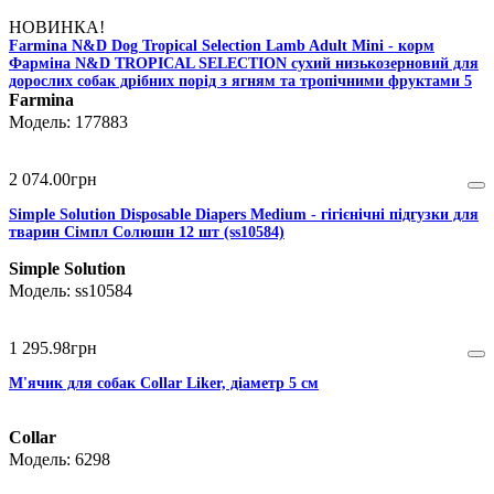
НОВИНКА!
Farmina N&D Dog Tropical Selection Lamb Adult Mini - корм
Фарміна N&D TROPICAL SELECTION cухий низькозерновий для
дорослих собак дрібних порід з ягням та тропічними фруктами 5
кг
Farmina
177883
2 074
.
00
грн
Simple Solution Disposable Diapers Medium - гігієнічні підгузки для
тварин Сімпл Солюшн 12 шт (ss10584)
Simple Solution
ss10584
1 295
.
98
грн
М'ячик для собак Collar Liker, діаметр 5 см
Collar
6298