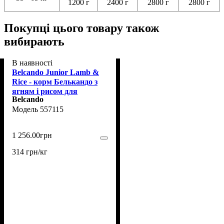
1200 г
2400 г
2800 г
2800 г
Покупці цього товару також
вибирають
В наявності
Belcando Junior Lamb &
Rice - корм Белькандо з
ягням і рисом для
Belcando
цуценят середніх і
557115
великих порід 4 кг
(557115)
1 256
.
00
грн
314 грн/кг