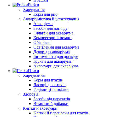
Іграшки
Рибки
Харчування
Корм для риб
Акваріумістика й устаткування
Акваріуми
Засоби для догляду
Фільтри для акваріума
Компресори й помпи
Обігрівачі
Освітлення для акваріума
Декор для акваріума
Інструменти для догляду
Ґрунти для акваріума
Аксесуари для акваріума
Птахи
Харчування
Корм для птахів
Ласощі для птахів
Годівниці та поїлки
Здоров'я
Засоби від паразитів
Вітаміни й добавки
Клітки й аксесуари
Клітки й переноски для птахів