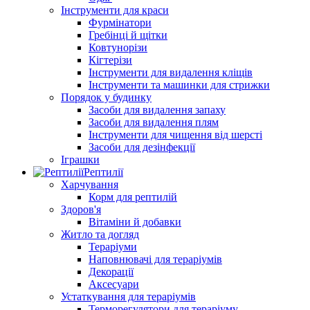
Інструменти для краси
Фурмінатори
Гребінці й щітки
Ковтунорізи
Кігтерізи
Інструменти для видалення кліщів
Інструменти та машинки для стрижки
Порядок у будинку
Засоби для видалення запаху
Засоби для видалення плям
Інструменти для чищення від шерсті
Засоби для дезінфекції
Іграшки
Рептилії
Харчування
Корм для рептилій
Здоров'я
Вітаміни й добавки
Житло та догляд
Тераріуми
Наповнювачі для тераріумів
Декорації
Аксесуари
Устаткування для тераріумів
Терморегулятори для тераріуму