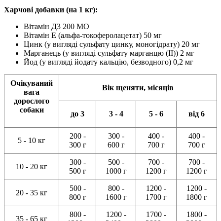
Харчові добавки (на 1 кг):
Вітамін Д3 200 МО
Вітамін E (альфа-токоферолацетат) 50 мг
Цинк (у вигляді сульфату цинку, моногідрату) 20 мг
Марганець (у вигляді сульфату марганцю (II)) 2 мг
Йод (у вигляді йодату кальцію, безводного) 0,2 мг
Очікуваний
Вік щеняти, місяців
вага
дорослого
собаки
до 3
3 - 4
5 - 6
від 6
200 -
300 -
400 -
400 -
5 - 10 кг
300 г
600 г
700 г
700 г
300 -
500 -
700 -
700 -
10 - 20 кг
500 г
1000 г
1200 г
1200 г
500 -
800 -
1200 -
1200 -
20 - 35 кг
800 г
1600 г
1700 г
1800 г
800 -
1200 -
1700 -
1800 -
35 - 65 кг