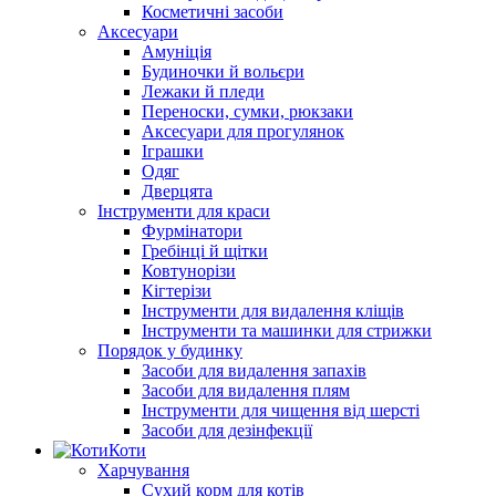
Косметичні засоби
Аксесуари
Амуніція
Будиночки й вольєри
Лежаки й пледи
Переноски, сумки, рюкзаки
Аксесуари для прогулянок
Іграшки
Одяг
Дверцята
Інструменти для краси
Фурмінатори
Гребінці й щітки
Ковтунорізи
Кігтерізи
Інструменти для видалення кліщів
Інструменти та машинки для стрижки
Порядок у будинку
Засоби для видалення запахів
Засоби для видалення плям
Інструменти для чищення від шерсті
Засоби для дезінфекції
Коти
Харчування
Сухий корм для котів