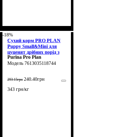
-18%
Сухий корм PRO PLAN
Puppy Small&Mini для
цуценят дрібних порід з
Purina Pro Plan
куркою 700 г
7613035118744
240
.
40
грн
293
.
15
грн
343 грн/кг