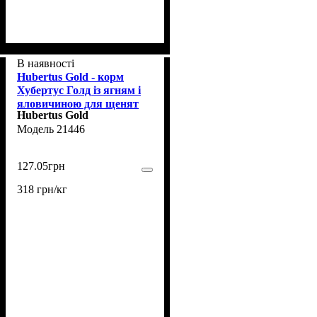
В наявності
Hubertus Gold - корм
Хубертус Голд із ягням і
яловичиною для щенят
Hubertus Gold
400 г (HB0102)
21446
127
.
05
грн
318 грн/кг