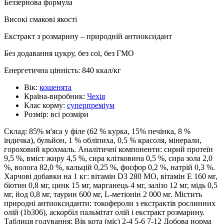
Беззернова формула
Високі смакові якості
Екстракт з розмарину – природній антиоксидант
Без додавання цукру, без сої, без ГМО
Енергетична цінність: 840 ккал/кг
Вік:
кошенята
Країна-виробник:
Чехія
Клас корму:
суперпреміум
Розмір:
всі розміри
Склад: 85% м'яса у філе (62 % курка, 15% печінка, 8 %
індичка), бульйон, 1 % обліпиха, 0,5 % красоля, мінерали,
гороховий крохмаль. Аналітичні компоненти: сирий протеїн
9,5 %, вміст жиру 4,5 %, сира клітковина 0,5 %, сира зола 2,0
%, волога 82,0 %, кальцій 0,25 %, фосфор 0,2 %, натрій 0,3 %.
Харчові добавки на 1 кг: вітамін D3 280 МО, вітамін E 160 мг,
біотин 0,8 мг, цинк 15 мг, марганець 4 мг, залізо 12 мг, мідь 0,5
мг, йод 0,8 мг, таурин 600 мг, L-метіонін 2 000 мг. Містить
природні антиоксиданти: токофероли з екстрактів рослинних
олій (1b306), аскорбіл пальмітат олій і екстракт розмарину.
Таблиця годування: Вік кота (міс) 2-4 5-6 7-12 Добова норма