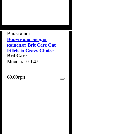
В наявності
Корм вологий для
кошенят Brit Care Cat
Fillets in Gravy Choice
Brit Care
Chicken, філе в соусі з
101047
куркою, 85 г
69
.
00
грн