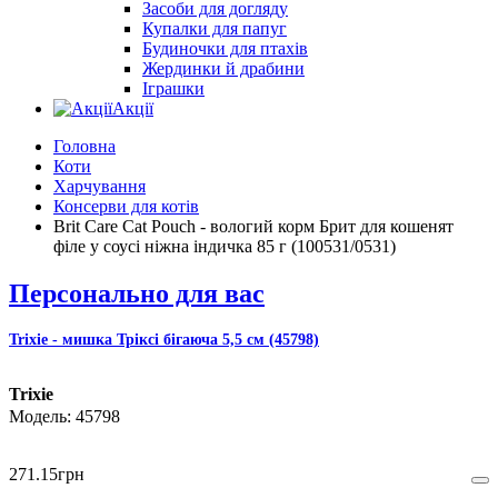
Засоби для догляду
Купалки для папуг
Будиночки для птахів
Жердинки й драбини
Іграшки
Акції
Головна
Коти
Харчування
Консерви для котів
Brit Care Cat Pouch - вологий корм Брит для кошенят
філе у соусі ніжна індичка 85 г (100531/0531)
Персонально для вас
Trixie - мишка Тріксі бігаюча 5,5 см (45798)
Trixie
45798
271
.
15
грн