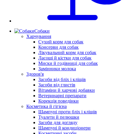
Собаки
Харчування
Сухий корм для собак
Консерви для собак
Лікувальний корм для собак
Ласощі й кістки для собак
Миски й годівниці для собак
Замінники молока
Здоров'я
Засоби від бліх і кліщів
Засоби від глистів
Вітаміни й харчові добавки
Ветеринарні препарати
Корекція поведінки
Косметика й гігієна
Шампуні проти бліх і кліщів
Туалети й пелюшки
Засоби для догляду
Шампуні й кондиціонери
Косметичні засоби