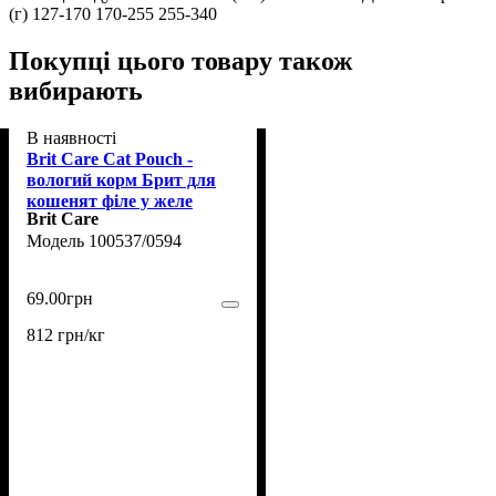
(г) 127-170 170-255 255-340
Покупці цього товару також
вибирають
В наявності
Brit Care Cat Pouch -
вологий корм Брит для
кошенят філе у желе
Brit Care
пікантний лосось 85 г
100537/0594
69
.
00
грн
812 грн/кг