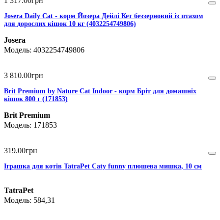
1 317
.
00
грн
Josera Daily Cat - корм Йозера Дейлі Кет беззерновий із птахом
для дорослих кішок 10 кг (4032254749806)
Josera
4032254749806
3 810
.
00
грн
Brit Premium by Nature Cat Indoor - корм Бріт для домашніх
кішок 800 г (171853)
Brit Premium
171853
319
.
00
грн
Іграшка для котів TatraPet Caty funny плюшева мишка, 10 см
TatraPet
584,31