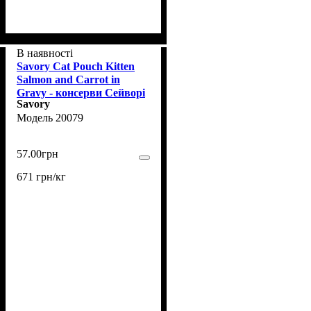
В наявності
Savory Cat Pouch Kitten
Salmon and Carrot in
Gravy - консерви Сейворі
Savory
для кошенят у соусі з
20079
лососем та морквою 85 г
(20079)
57
.
00
грн
671 грн/кг