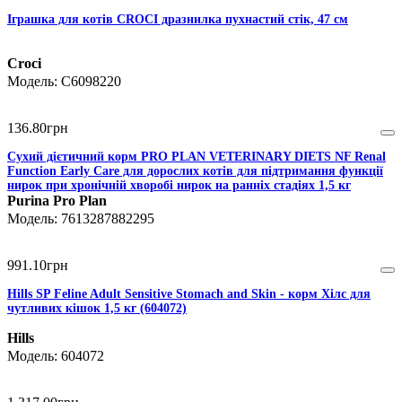
Іграшка для котів CROCI дразнилка пухнастий стік, 47 см
Croci
C6098220
136
.
80
грн
Сухий дієтичний корм PRO PLAN VETERINARY DIETS NF Renal
Function Early Care для дорослих котів для підтримання функції
нирок при хронічній хворобі нирок на ранніх стадіях 1,5 кг
Purina Pro Plan
7613287882295
991
.
10
грн
Hills SP Feline Adult Sensitive Stomach and Skin - корм Хілс для
чутливих кішок 1,5 кг (604072)
Hills
604072