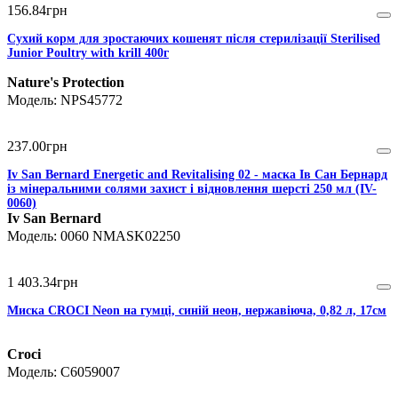
156
.
84
грн
Сухий корм для зростаючих кошенят після стерилізації Sterilised
Junior Poultry with krill 400г
Nature's Protection
NPS45772
237
.
00
грн
Iv San Bernard Energetic and Revitalising 02 - маска Ів Сан Бернард
із мінеральними солями захист і відновлення шерсті 250 мл (IV-
0060)
Iv San Bernard
0060 NMASK02250
1 403
.
34
грн
Миска CROCI Neon на гумці, синій неон, нержавіюча, 0,82 л, 17см
Croci
C6059007