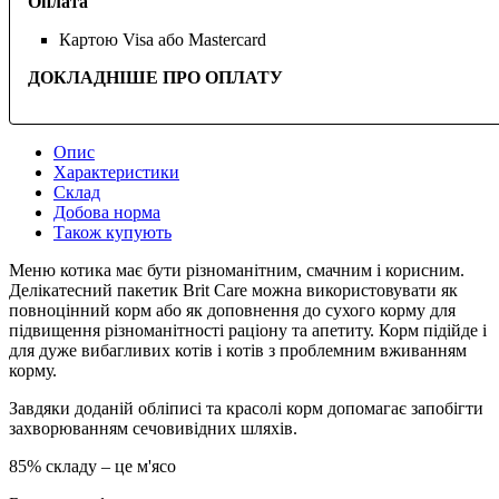
Оплата
Картою Visa або Mastercard
ДОКЛАДНІШЕ ПРО ОПЛАТУ
Опис
Характеристики
Склад
Добова норма
Також купують
Меню котика має бути різноманітним, смачним і корисним.
Делікатесний пакетик Brit Care можна використовувати як
повноцінний корм або як доповнення до сухого корму для
підвищення різноманітності раціону та апетиту. Корм підійде і
для дуже вибагливих котів і котів з проблемним вживанням
корму.
Завдяки доданій обліписі та красолі корм допомагає запобігти
захворюванням сечовивідних шляхів.
85% складу – це м'ясо