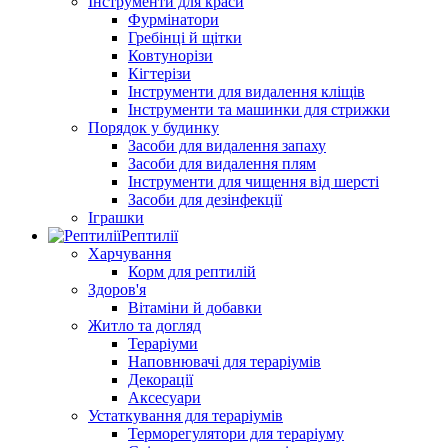
Інструменти для краси
Фурмінатори
Гребінці й щітки
Ковтунорізи
Кігтерізи
Інструменти для видалення кліщів
Інструменти та машинки для стрижки
Порядок у будинку
Засоби для видалення запаху
Засоби для видалення плям
Інструменти для чищення від шерсті
Засоби для дезінфекції
Іграшки
Рептилії
Харчування
Корм для рептилій
Здоров'я
Вітаміни й добавки
Житло та догляд
Тераріуми
Наповнювачі для тераріумів
Декорації
Аксесуари
Устаткування для тераріумів
Терморегулятори для тераріуму