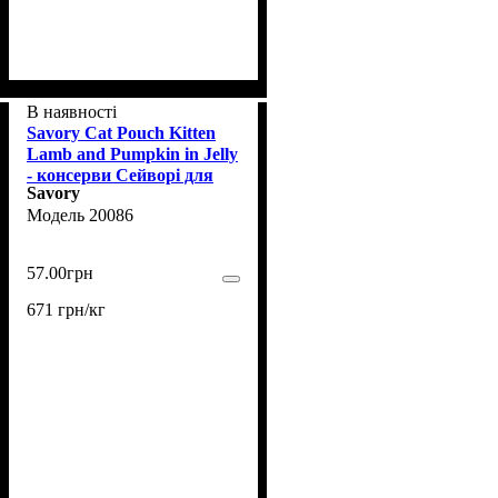
В наявності
Savory Cat Pouch Kitten
Lamb and Pumpkin in Jelly
- консерви Сейворі для
Savory
кошенят у желе з ягням
20086
та гарбузом 85 г (20086)
57
.
00
грн
671 грн/кг