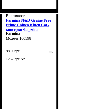
В наявності
Farmina N&D Graine Free
Prime Chiken Kitten Cat -
консерви Фарміна
Farmina
беззернові для кошенят з
160598
куркою та гранатом 70 г
88
.
00
грн
1257 грн/кг