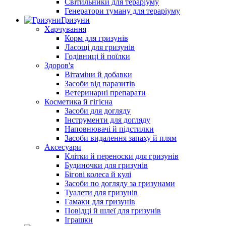
Світильники для тераріуму
Генератори туману для тераріуму
Гризуни
Харчування
Корм для гризунів
Ласощі для гризунів
Годівниці й поїлки
Здоров'я
Вітаміни й добавки
Засоби від паразитів
Ветеринарні препарати
Косметика й гігієна
Засоби для догляду
Інструменти для догляду
Наповнювачі й підстилки
Засоби видалення запаху й плям
Аксесуари
Клітки й переноски для гризунів
Будиночки для гризунів
Бігові колеса й кулі
Засоби по догляду за гризунами
Туалети для гризунів
Гамаки для гризунів
Повідці й шлеї для гризунів
Іграшки