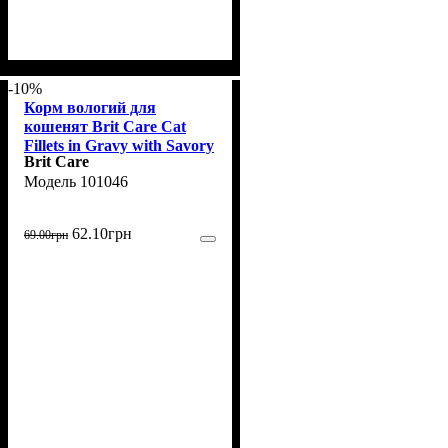
-10%
Корм вологий для
кошенят Brit Care Cat
Fillets in Gravy with Savory
Brit Care
Salmon, філе в соусі з
101046
лососем, 85 г
62
.
10
грн
69
.
00
грн