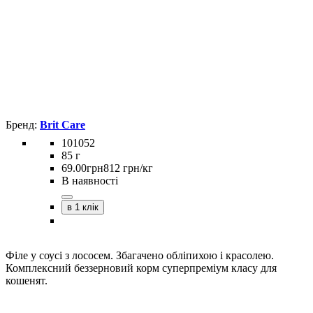
Brit Care
101052
85 г
69
.
00
грн
812 грн/кг
В наявності
в 1 клік
Філе у соусі з лососем. Збагачено обліпихою і красолею.
Комплексний беззерновий корм суперпреміум класу для
кошенят.