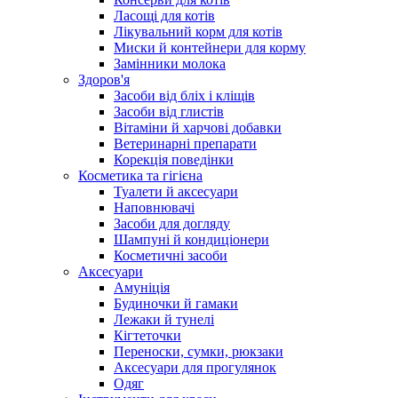
Ласощі для котів
Лікувальний корм для котів
Миски й контейнери для корму
Замінники молока
Здоров'я
Засоби від бліх і кліщів
Засоби від глистів
Вітаміни й харчові добавки
Ветеринарні препарати
Корекція поведінки
Косметика та гігієна
Туалети й аксесуари
Наповнювачі
Засоби для догляду
Шампуні й кондиціонери
Косметичні засоби
Аксесуари
Амуніція
Будиночки й гамаки
Лежаки й тунелі
Кігтеточки
Переноски, сумки, рюкзаки
Аксесуари для прогулянок
Одяг