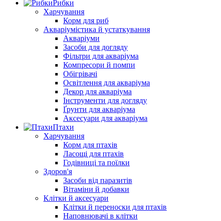
Рибки
Харчування
Корм для риб
Акваріумістика й устаткування
Акваріуми
Засоби для догляду
Фільтри для акваріума
Компресори й помпи
Обігрівачі
Освітлення для акваріума
Декор для акваріума
Інструменти для догляду
Ґрунти для акваріума
Аксесуари для акваріума
Птахи
Харчування
Корм для птахів
Ласощі для птахів
Годівниці та поїлки
Здоров'я
Засоби від паразитів
Вітаміни й добавки
Клітки й аксесуари
Клітки й переноски для птахів
Наповнювачі в клітки