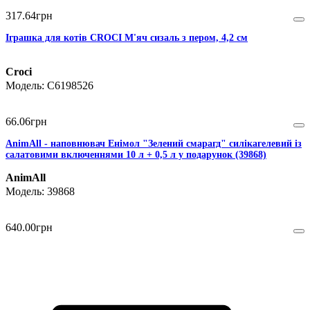
317
.
64
грн
Іграшка для котів CROCI М'яч сизаль з пером, 4,2 см
Croci
C6198526
66
.
06
грн
AnimAll - наповнювач Енімол "Зелений смарагд" силікагелевий із
салатовими включеннями 10 л + 0,5 л у подарунок (39868)
AnimAll
39868
640
.
00
грн