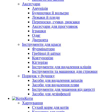
Аксесуари
Амуніція
Будиночки й вольєри
Лежаки й пледи
Переноски, сумки, рюкзаки
Аксесуари для прогулянок
Іграшки
Одяг
Дверцята
Інструменти для краси
Фурмінатори
Гребінці й щітки
Ковтунорізи
Кігтерізи
Інструменти для видалення кліщів
Інструменти та машинки для стрижки
Порядок у будинку
Засоби для видалення запахів
Засоби для видалення плям
Інструменти для чищення від шерсті
Засоби для дезінфекції
Коти
Харчування
Сухий корм для котів
Консерви для котів