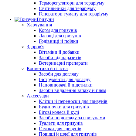
Терморегулятори для тераріуму
Світильники для тераріуму
Генератори туману для тераріуму
Гризуни
Харчування
Корм для гризунів
Ласощі для гризунів
Годівниці й поїлки
Здоров'я
Вітаміни й добавки
Засоби від паразитів
Ветеринарні препарати
Косметика й гігієна
Засоби для догляду
Інструменти для догляду
Наповнювачі й підстилки
Засоби видалення запаху й плям
Аксесуари
Клітки й переноски для гризунів
Будиночки для гризунів
Бігові колеса й кулі
Засоби по догляду за гризунами
Туалети для гризунів
Гамаки для гризунів
Повідці й шлеї для гризунів