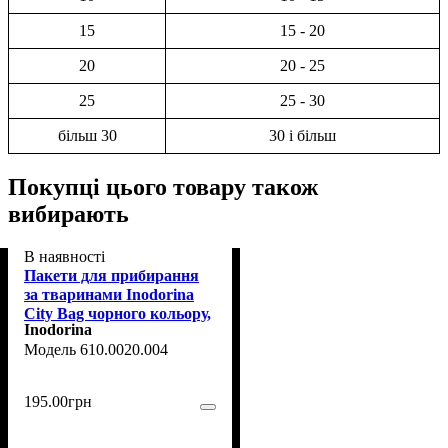
15
15 - 20
20
20 - 25
25
25 - 30
більш 30
30 і більш
Покупці цього товару також
вибирають
В наявності
Пакети для прибирання
за тваринами Inodorina
City Bag чорного кольору,
Inodorina
6 шт
610.0020.004
195
.
00
грн