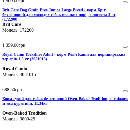
1 500
.
00
грн
Brit Care Dog Grain Free Junior Large Breed - корм Бріт
беззерновий для молодих собак великих порід з лососем 3 кг
(172200)
Brit Care
172200
1 359
.
00
грн
Royal Canin Yorkshire Adult - корм Роял Канін для йоркширських
тер'єрів 1,5 кг (3051015)
Royal Canin
3051015
688
.
50
грн
Корм сухий для собак беззерновий Oven-Baked Tradition, зі свіжого
м’яса курятини, 11,34кг
Oven-Baked Tradition
9800-25