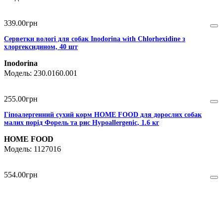
339
.
00
грн
Серветки вологі для собак Inodorina with Chlorhexidine з
хлоргексидином, 40 шт
Inodorina
230.0160.001
255
.
00
грн
Гіпоалергенний сухий корм HOME FOOD для дорослих собак
малих порід Форель та рис Hypoallergenic, 1.6 кг
HOME FOOD
1127016
554
.
00
грн