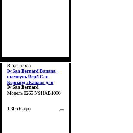
В наявності
Iv San Bernard Banana -
шампунь Верб Сан
Бернард «Банан» для
Iv San Bernard
середньої вовни котів і
8265 NSHAB1000
собак 1 л (IV-8265)
1 306
.
62
грн