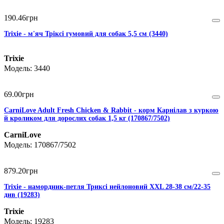
190
.
46
грн
Trixie - м'яч Тріксі гумовий для собак 5,5 см (3440)
Trixie
3440
69
.
00
грн
CarniLove Adult Fresh Chicken & Rabbit - корм Карнілав з куркою
й кроликом для дорослих собак 1,5 кг (170867/7502)
CarniLove
170867/7502
879
.
20
грн
Trixie - намордник-петля Триксі нейлоновий XXL 28-38 см/22-35
див (19283)
Trixie
19283