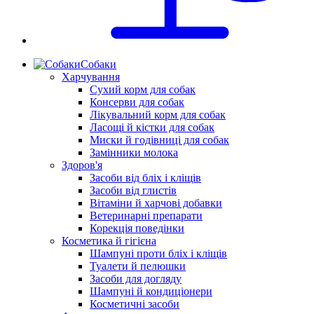
Собаки
Харчування
Сухий корм для собак
Консерви для собак
Лікувальний корм для собак
Ласощі й кістки для собак
Миски й годівниці для собак
Замінники молока
Здоров'я
Засоби від бліх і кліщів
Засоби від глистів
Вітаміни й харчові добавки
Ветеринарні препарати
Корекція поведінки
Косметика й гігієна
Шампуні проти бліх і кліщів
Туалети й пелюшки
Засоби для догляду
Шампуні й кондиціонери
Косметичні засоби