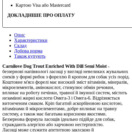
Картою Visa або Mastercard
ДОКЛАДНІШЕ ПРО ОПЛАТУ
Опис
Характеристики
Склад
Добова норма
Також купують
Carnilove Dog Trout Enriched With Dill Semi Moist
-
беззернові напіввологі ласощі у вигляді невеликих жувальних
снеків у формі рибок з фореллю й кропом для собак усіх порід.
Коштовне м'ясо форелі має високий зміст вітамінів, мінералів,
мікроелементів, амінокислот, стимулює обмін речовин,
впливає на роботу печінки, травної й імунної систем, містить
незамінні жирні кислоти Омега-3 і Омега-6. Відрізняється
витонченим смаком. Кріп багатий аскорбіновою кислотою,
вітамінами й мікроелементами, добре впливає на травну
систему, а також має багатьма корисними якостями.
Беззернова формула ласощів ідеально підійде для собак,
страждають алергією або харчовою нестерпністю.
Ласощі може служити апетитною закускою й