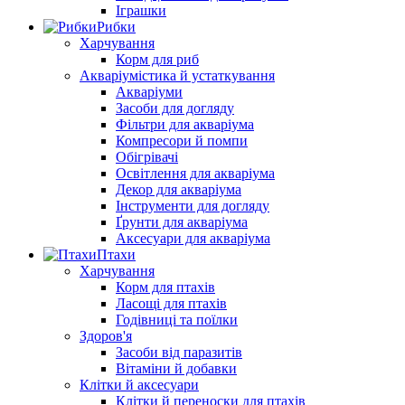
Іграшки
Рибки
Харчування
Корм для риб
Акваріумістика й устаткування
Акваріуми
Засоби для догляду
Фільтри для акваріума
Компресори й помпи
Обігрівачі
Освітлення для акваріума
Декор для акваріума
Інструменти для догляду
Ґрунти для акваріума
Аксесуари для акваріума
Птахи
Харчування
Корм для птахів
Ласощі для птахів
Годівниці та поїлки
Здоров'я
Засоби від паразитів
Вітаміни й добавки
Клітки й аксесуари
Клітки й переноски для птахів