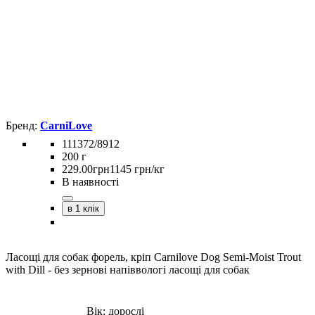
CarniLove
111372/8912
200 г
229
.
00
грн
1145 грн/кг
В наявності
в 1 клік
Ласощі для собак форель, кріп Carnilove Dog Semi-Moist Trout
with Dill - без зернові напіввологі ласощі для собак
Вік:
дорослі