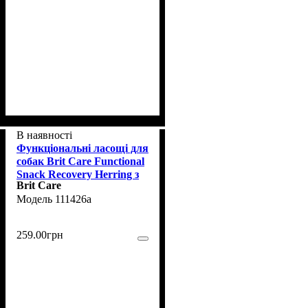
В наявності
Функціональні ласощі для
собак Brit Care Functional
Snack Recovery Herring з
Brit Care
оселедцем, 150 г
111426а
259
.
00
грн