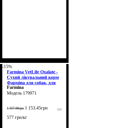
-15%
Farmina VetLife Oxalate -
Сухий лікувальний корм
Фарміна для собак, для
Farmina
скорочення утворення
179971
оксалатних, уратних і
цистинових каменів, 2 кг
1 153
.
45
грн
1 357
.
00
грн
577 грн/кг