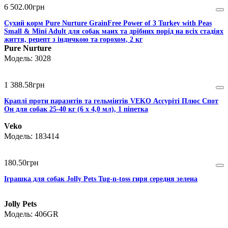
6 502
.
00
грн
Сухий корм Pure Nurture GrainFree Power of 3 Turkey with Peas
Small & Mini Adult для собак маих та дрібних порід на всіх стадіях
життя, рецепт з індичкою та горохом, 2 кг
Pure Nurture
3028
1 388
.
58
грн
Краплі проти паразитів та гельмінтів VEKO Ассуріті Плюс Спот
Он для собак 25-40 кг (6 х 4,0 мл), 1 піпетка
Veko
183414
180
.
50
грн
Іграшка для собак Jolly Pets Tug-n-toss гиря середня зелена
Jolly Pets
406GR