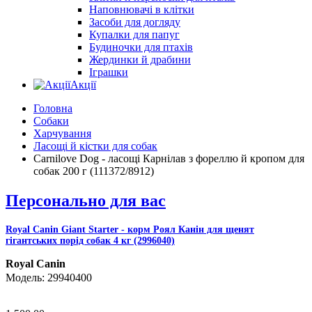
Наповнювачі в клітки
Засоби для догляду
Купалки для папуг
Будиночки для птахів
Жердинки й драбини
Іграшки
Акції
Головна
Собаки
Харчування
Ласощі й кістки для собак
Carnilove Dog - ласощі Карнілав з фореллю й кропом для
собак 200 г (111372/8912)
Персонально для вас
Royal Canin Giant Starter - корм Роял Канін для щенят
гігантських порід собак 4 кг (2996040)
Royal Canin
29940400