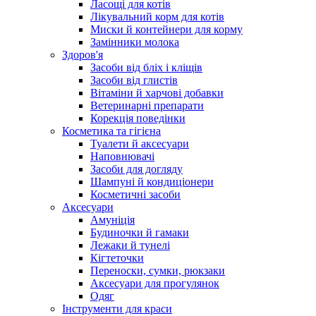
Ласощі для котів
Лікувальний корм для котів
Миски й контейнери для корму
Замінники молока
Здоров'я
Засоби від бліх і кліщів
Засоби від глистів
Вітаміни й харчові добавки
Ветеринарні препарати
Корекція поведінки
Косметика та гігієна
Туалети й аксесуари
Наповнювачі
Засоби для догляду
Шампуні й кондиціонери
Косметичні засоби
Аксесуари
Амуніція
Будиночки й гамаки
Лежаки й тунелі
Кігтеточки
Переноски, сумки, рюкзаки
Аксесуари для прогулянок
Одяг
Інструменти для краси