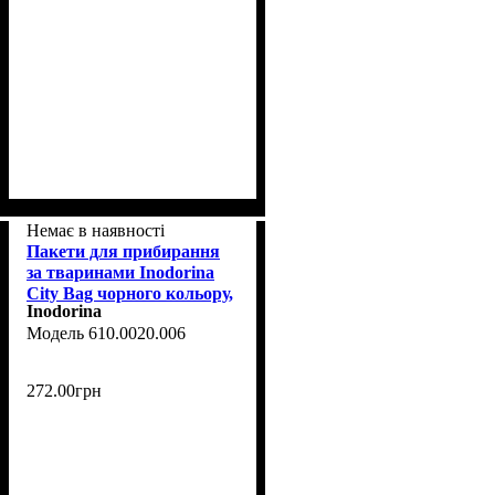
Немає в наявності
Пакети для прибирання
за тваринами Inodorina
City Bag чорного кольору,
Inodorina
12 шт
610.0020.006
272
.
00
грн