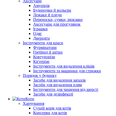
Аксесуари
Амуніція
Будиночки й вольєри
Лежаки й пледи
Переноски, сумки, рюкзаки
Аксесуари для прогулянок
Іграшки
Одяг
Дверцята
Інструменти для краси
Фурмінатори
Гребінці й щітки
Ковтунорізи
Кігтерізи
Інструменти для видалення кліщів
Інструменти та машинки для стрижки
Порядок у будинку
Засоби для видалення запахів
Засоби для видалення плям
Інструменти для чищення від шерсті
Засоби для дезінфекції
Коти
Харчування
Сухий корм для котів
Консерви для котів