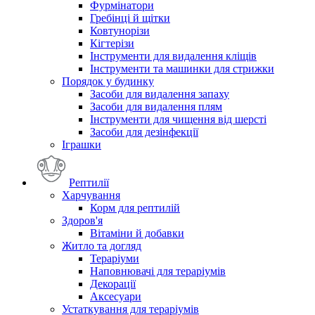
Фурмінатори
Гребінці й щітки
Ковтунорізи
Кігтерізи
Інструменти для видалення кліщів
Інструменти та машинки для стрижки
Порядок у будинку
Засоби для видалення запаху
Засоби для видалення плям
Інструменти для чищення від шерсті
Засоби для дезінфекції
Іграшки
Рептилії
Харчування
Корм для рептилій
Здоров'я
Вітаміни й добавки
Житло та догляд
Тераріуми
Наповнювачі для тераріумів
Декорації
Аксесуари
Устаткування для тераріумів