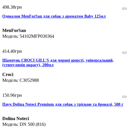
498
.
38
грн
Одеколон MenForSan для собак з ароматом Baby 125мл
MenForSan
54102MFP030364
414
.
40
грн
Шампунь CROCI GILL'S для чорної шерсті, універсальний,
(стимуляція окрасу), 200мл
Croci
C3052988
150
.
96
грн
Пауч Dolina Noteci Premium для собак з тріскою та броколі, 500 г
Dolina Noteci
DN 500 (816)