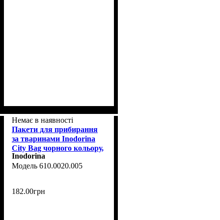
Немає в наявності
Пакети для прибирання
за тваринами Inodorina
City Bag чорного кольору,
Inodorina
8 шт
610.0020.005
182
.
00
грн