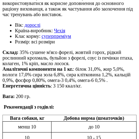
використовуватися як корисне доповнення до основного
раціону вихованця, а також як частування або заохочення під
час тренувань або виставок.
Вік:
дорослі
Країна-виробник:
Чехія
Клас корму:
суперпреміум
Розмір:
всі розміри
Склад:
35% сушене м'ясо форелі, жовтий горох, рідкий
рослинний крохмаль, бульйон з форелі, соус із печінки птаха,
колаген, 1% кріп, масло лосося.
Аналітичні компоненти на 1 кг.
: білок 31,0%, жир 5,0%,
вологи 17,0% сира зола 6,8%, сира клітковина 1,2%, кальцій
0,9%, фосфор 0,80%, омега-3 0,4%, омега-6 0,5% .
Енергетична цінність
: 3 150 ккал/кг.
Вага:
200 гр.
Рекомендації з годівлі:
Вага собаки, кг
Добова норма (шматочків
)
менш 10
до 10
10
10 - 15