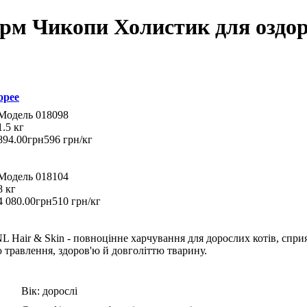
корм Чикопи Холистик для оздо
opee
018098
1.5 кг
894
.
00
грн
596 грн/кг
018104
8 кг
4 080
.
00
грн
510 грн/кг
L Hair & Skin - повноцінне харчування для дорослих котів, спри
травлення, здоров'ю й довголіттю тварину.
Вік:
дорослі