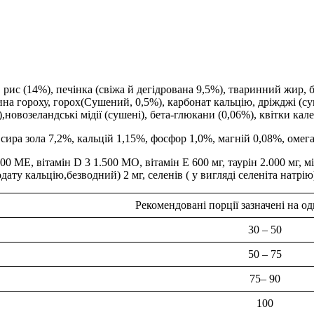
 рис (14%), печінка (свіжа й дегідрована 9,5%), тваринний жир, б
ковина гороху, горох(Сушений, 0,5%), карбонат кальцію, дріжджі 
новозеландські мідії (сушені), бета-глюкани (0,06%), квітки кале
 сира зола 7,2%, кальцій 1,15%, фосфор 1,0%, магній 0,08%, омег
 МЕ, вітамін D 3 1.500 МО, вітамін Е 600 мг, таурін 2.000 мг, мід
ату кальцію,безводний) 2 мг, селенів ( у вигляді селеніта натрію)
Рекомендовані порції зазначені на о
30 – 50
50 – 75
75– 90
100