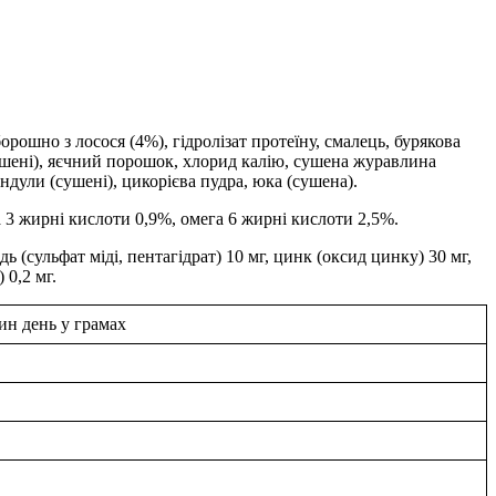
орошно з лосося (4%), гідролізат протеїну, смалець, бурякова
(сушені), яєчний порошок, хлорид калію, сушена журавлина
ндули (сушені), цикорієва пудра, юка (сушена).
а 3 жирні кислоти 0,9%, омега 6 жирні кислоти 2,5%.
ь (сульфат міді, пентагідрат) 10 мг, цинк (оксид цинку) 30 мг,
 0,2 мг.
дин день у грамах