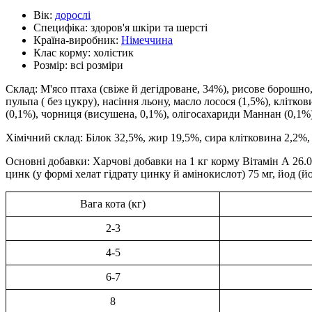
Вік:
дорослі
Специфіка:
здоров'я шкіри та шерсті
Країна-виробник:
Німеччина
Клас корму:
холістик
Розмір:
всі розміри
Склад: М'ясо птаха (свіже й дегідроване, 34%), рисове борошно,
пульпа ( без цукру), насіння льону, масло лосося (1,5%), кліт
(0,1%), чорниця (висушена, 0,1%), олігосахариди Маннан (0,1%),
Хімічний склад: Білок 32,5%, жир 19,5%, сира клітковина 2,2%,
Основні добавки: Харчові добавки на 1 кг корму Вітамін А 26.000
цинк (у формі хелат гідрату цинку й амінокислот) 75 мг, йод (йод
Вага кота (кг)
2-3
4-5
6-7
8