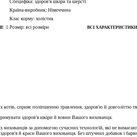
Специфіка:
здоров'я шкіри та шерсті
Країна-виробник:
Німеччина
Клас корму:
холістик
Розмір:
всі розміри
ШЕ
ВСІ ХАРАКТЕРИСТИК
х котів, сприяє поліпшенню травлення, здоров'ю й довголіттю т
дтримувати здоров'я шкіри й вовни Вашого вихованця.
 вихованців за допомогою сучасних технологій, які не вимагают
ля здоров'я й краси Вашого вихованця. Без штучних добавок і барв