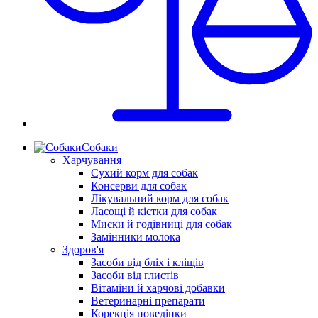
Собаки
Харчування
Сухий корм для собак
Консерви для собак
Лікувальний корм для собак
Ласощі й кістки для собак
Миски й годівниці для собак
Замінники молока
Здоров'я
Засоби від бліх і кліщів
Засоби від глистів
Вітаміни й харчові добавки
Ветеринарні препарати
Корекція поведінки