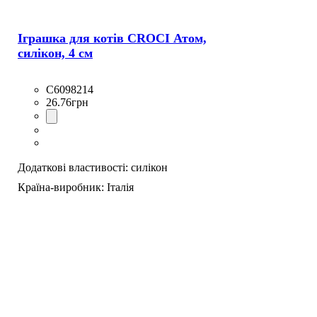
Іграшка для котів CROCI Атом,
силікон, 4 см
C6098214
26
.
76
грн
Додаткові властивості:
силікон
Країна-виробник:
Італія