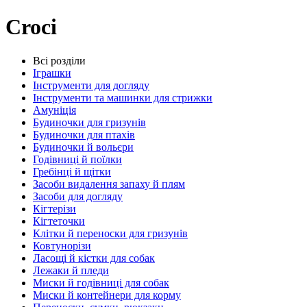
Croci
Всі розділи
Іграшки
Інструменти для догляду
Інструменти та машинки для стрижки
Амуніція
Будиночки для гризунів
Будиночки для птахів
Будиночки й вольєри
Годівниці й поїлки
Гребінці й щітки
Засоби видалення запаху й плям
Засоби для догляду
Кігтерізи
Кігтеточки
Клітки й переноски для гризунів
Ковтунорізи
Ласощі й кістки для собак
Лежаки й пледи
Миски й годівниці для собак
Миски й контейнери для корму