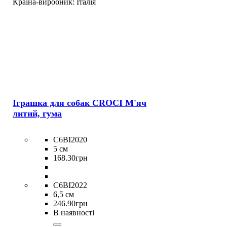
Країна-виробник:
Італія
Іграшка для собак CROCI М'яч
литий, гума
C6BI2020
5 см
168
.
30
грн
C6BI2022
6,5 см
246
.
90
грн
В наявності