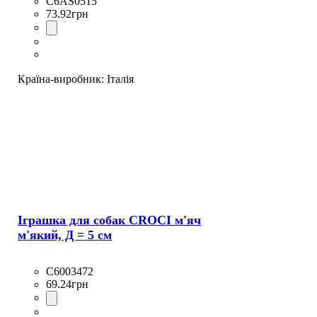
C6AS0515
73
.
92
грн
Країна-виробник:
Італія
Іграшка для собак CROCI м'яч
м'який, Д = 5 см
C6003472
69
.
24
грн