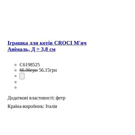
Іграшка для котів CROCI М'яч
Анімаль, Д = 3,8 см
C6198525
66
.
06
грн
56
.
15
грн
Додаткові властивості:
фетр
Країна-виробник:
Італія