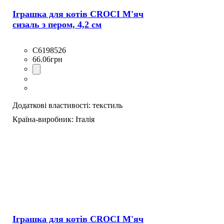
Іграшка для котів CROCI М'яч
сизаль з пером, 4,2 см
C6198526
66
.
06
грн
Додаткові властивості:
текстиль
Країна-виробник:
Італія
Іграшка для котів CROCI М'яч