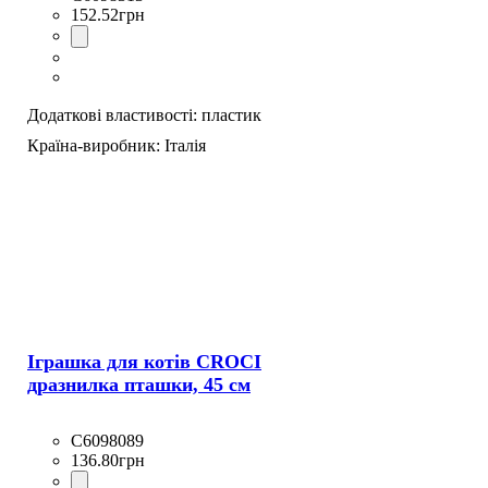
152
.
52
грн
Додаткові властивості:
пластик
Країна-виробник:
Італія
Іграшка для котів CROCI
дразнилка пташки, 45 см
C6098089
136
.
80
грн