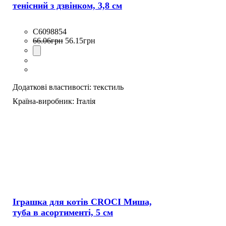
тенісний з дзвінком, 3,8 см
C6098854
66
.
06
грн
56
.
15
грн
Додаткові властивості:
текстиль
Країна-виробник:
Італія
Іграшка для котів CROCI Миша,
туба в асортименті, 5 см