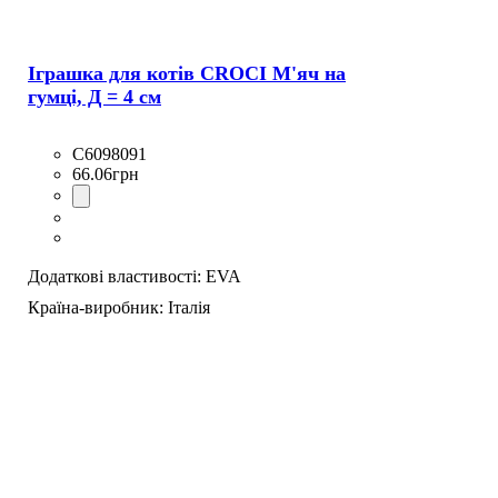
Іграшка для котів CROCI М'яч на
гумці, Д = 4 см
C6098091
66
.
06
грн
Додаткові властивості:
EVA
Країна-виробник:
Італія