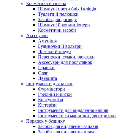
Косметика й гігієна
Шампуні проти бліх і кліщів
Туалети й пелюшки
Засоби для догляду
Шампуні й кондиціонери
Косметичні засоби
Аксесуари
Амуніція
Будиночки й вольєри
Лежаки й пледи
Переноски, сумки, рюкзаки
Аксесуари для прогулянок
Іграшки
Одяг
Дверцята
Інструменти для краси
Фурмінатори
Гребінці й щітки
Ковтунорізи
Кігтерізи
Інструменти для видалення кліщів
Інструменти та машинки для стрижки
Порядок у будинку
Засоби для видалення запахів
Засоби для видалення плям