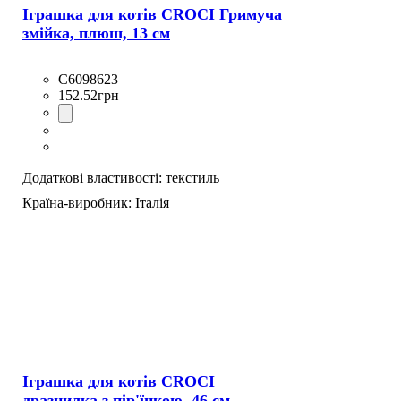
Іграшка для котів CROCI Гримуча
змійка, плюш, 13 см
C6098623
152
.
52
грн
Додаткові властивості:
текстиль
Країна-виробник:
Італія
Іграшка для котів CROCI
дразнилка з пір'їнкою, 46 см