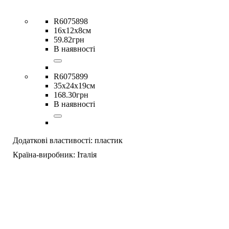
R6075898
16х12х8см
59
.
82
грн
В наявності
R6075899
35х24х19см
168
.
30
грн
В наявності
Додаткові властивості:
пластик
Країна-виробник:
Італія