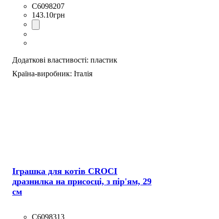
C6098207
143
.
10
грн
Додаткові властивості:
пластик
Країна-виробник:
Італія
Іграшка для котів CROCI
дразнилка на присосці, з пір'ям, 29
см
C6098313