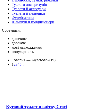
Переноски, сумки, рюкзаки
Туалети для гризунів
Туалети й аксесуари
Туалети й пелюшки
Фурмінатори
Шампуні й кондиціонери
Сортувати:
дешевше
дорожче
нові надходження
популярність
Товари
1 —
24
(всього 419)
1
2
3
4
5
...
Кутовий туалет в клітку Croci