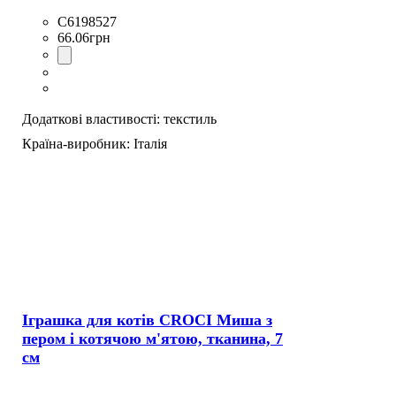
C6198527
66
.
06
грн
Додаткові властивості:
текстиль
Країна-виробник:
Італія
Іграшка для котів CROCI Миша з
пером і котячою м'ятою, тканина, 7
см