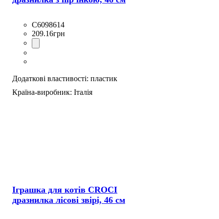
C6098614
209
.
16
грн
Додаткові властивості:
пластик
Країна-виробник:
Італія
Іграшка для котів CROCI
дразнилка лісові звірі, 46 см