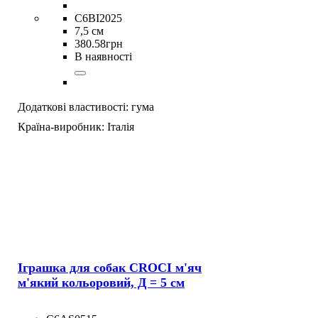
C6BI2025
7,5 см
380
.
58
грн
В наявності
Додаткові властивості:
гума
Країна-виробник:
Італія
Іграшка для собак CROCI м'яч
м'який кольоровий, Д = 5 см