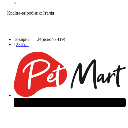
Країна-виробник:
Італія
Товари
1 —
24
(всього 419)
1
2
3
4
5
...