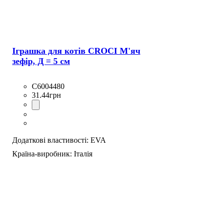
Іграшка для котів CROCI М'яч
зефір, Д = 5 см
C6004480
31
.
44
грн
Додаткові властивості:
EVA
Країна-виробник:
Італія