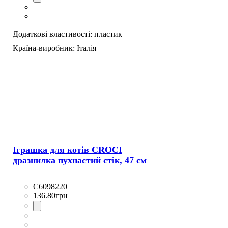
Додаткові властивості:
пластик
Країна-виробник:
Італія
Іграшка для котів CROCI
дразнилка пухнастий стік, 47 см
C6098220
136
.
80
грн