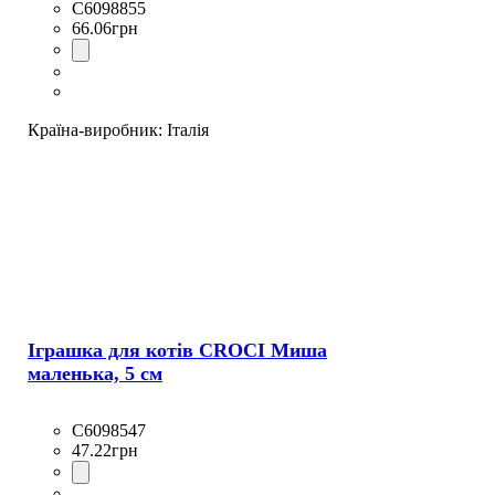
C6098855
66
.
06
грн
Країна-виробник:
Італія
Іграшка для котів CROCI Миша
маленька, 5 см
C6098547
47
.
22
грн