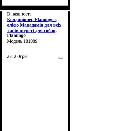
В наявності
Кондиціонер Flamingo з
олією Макадамія для всіх
типів шерсті для собак,
Flamingo
300мл
181089
271
.
00
грн