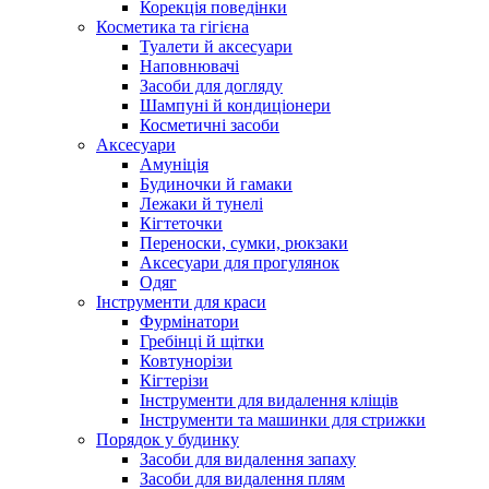
Корекція поведінки
Косметика та гігієна
Туалети й аксесуари
Наповнювачі
Засоби для догляду
Шампуні й кондиціонери
Косметичні засоби
Аксесуари
Амуніція
Будиночки й гамаки
Лежаки й тунелі
Кігтеточки
Переноски, сумки, рюкзаки
Аксесуари для прогулянок
Одяг
Інструменти для краси
Фурмінатори
Гребінці й щітки
Ковтунорізи
Кігтерізи
Інструменти для видалення кліщів
Інструменти та машинки для стрижки
Порядок у будинку
Засоби для видалення запаху
Засоби для видалення плям