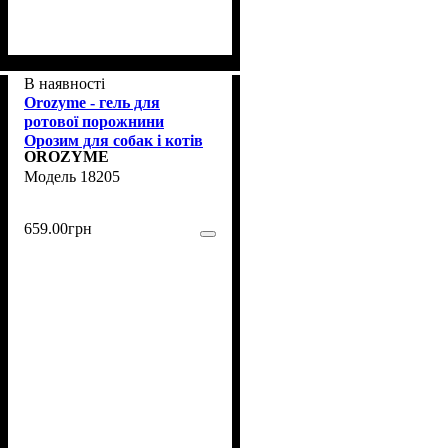
В наявності
Orozyme - гель для
ротової порожнини
Орозим для собак і котів
OROZYME
70 мл (18205)
18205
659
.
00
грн