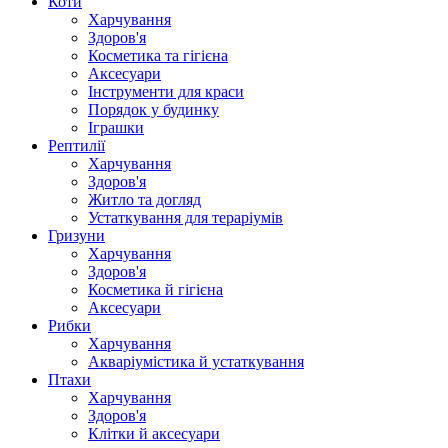
Коти
Харчування
Здоров'я
Косметика та гігієна
Аксесуари
Інструменти для краси
Порядок у будинку
Іграшки
Рептилії
Харчування
Здоров'я
Житло та догляд
Устаткування для тераріумів
Гризуни
Харчування
Здоров'я
Косметика й гігієна
Аксесуари
Рибки
Харчування
Акваріумістика й устаткування
Птахи
Харчування
Здоров'я
Клітки й аксесуари