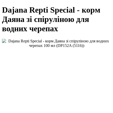
Dajana Repti Special - корм
Даяна зі спіруліною для
водних черепах