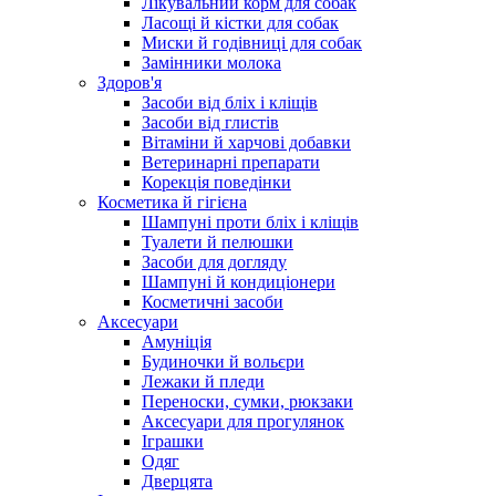
Лікувальний корм для собак
Ласощі й кістки для собак
Миски й годівниці для собак
Замінники молока
Здоров'я
Засоби від бліх і кліщів
Засоби від глистів
Вітаміни й харчові добавки
Ветеринарні препарати
Корекція поведінки
Косметика й гігієна
Шампуні проти бліх і кліщів
Туалети й пелюшки
Засоби для догляду
Шампуні й кондиціонери
Косметичні засоби
Аксесуари
Амуніція
Будиночки й вольєри
Лежаки й пледи
Переноски, сумки, рюкзаки
Аксесуари для прогулянок
Іграшки
Одяг
Дверцята