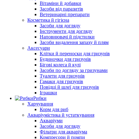
Вітаміни й добавки
Засоби від паразитів
Ветеринарні препарати
Косметика й гігієна
Засоби для догляду
Інструменти для догляду
Наповнювачі й підстилки
Засоби видалення запаху й плям
Аксесуари
Клітки й переноски для гризунів
Будиночки для гризунів
Бігові колеса й кулі
Засоби по догляду за гризунами
Туалети для гризунів
Гамаки для гризунів
Повідці й шлеї для гризунів
Іграшки
Рибки
Харчування
Корм для риб
Акваріумістика й устаткування
Акваріуми
Засоби для догляду
Фільтри для акваріума
Компресори й помпи