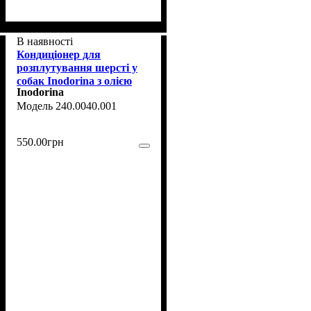
В наявності
Кондиціонер для
розплутування шерсті у
собак Inodorina з олією
Inodorina
жожоба, 250 мл
240.0040.001
550
.
00
грн