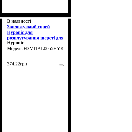
В наявності
Зволожуючий спрей
Hyponic для
розплутування шерсті для
Hyponic
всіх домашніх тварин, 55
H3MI1AL0055HYKNN
мл
374
.
22
грн