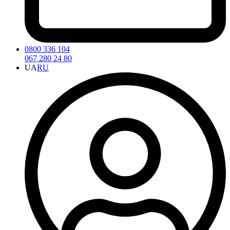
0800 336 104
067 280 24 80
UA
RU