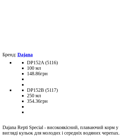
Dajana
DP152A (5116)
100 мл
148
.
86
грн
DP152B (5117)
250 мл
354
.
36
грн
Dajana Repti Special - високоякісний, плаваючий корм у
вигляді кульок для молодих і середніх водяних черепах.