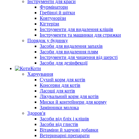
Інструменти для краси
Фурмінатори
Гребінці й щітки
Ковтунорізи
Кігтерізи
Інструменти для видалення кліщів
Інструменти та машинки для стрижки
Порядок у будинку
Засоби для видалення запахів
Засоби для видалення плям
Інструменти для чищення від шерсті
Засоби для дезінфекції
Коти
Харчування
Сухий корм для котів
Консерви для котів
Ласощі для котів
Лікувальний корм для котів
Миски й контейнери для корму
Замінники молока
Здоров'я
Засоби від бліх і кліщів
Засоби від глистів
Вітаміни й харчові добавки
Ветеринарні препарати