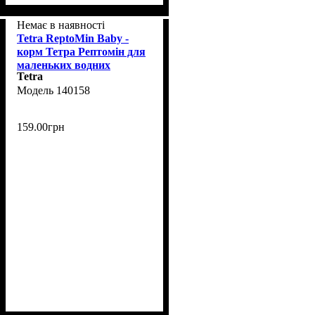
Немає в наявності
Tetra ReptoMin Baby -
корм Тетра Рептомін для
маленьких водних
Tetra
черепах 100 мл (140158)
140158
159
.
00
грн