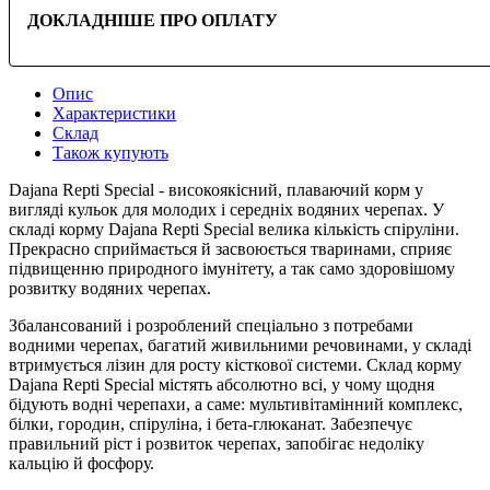
ДОКЛАДНІШЕ ПРО ОПЛАТУ
Опис
Характеристики
Склад
Також купують
Dajana Repti Special - високоякісний, плаваючий корм у
вигляді кульок для молодих і середніх водяних черепах. У
складі корму Dajana Repti Special велика кількість спіруліни.
Прекрасно сприймається й засвоюється тваринами, сприяє
підвищенню природного імунітету, а так само здоровішому
розвитку водяних черепах.
Збалансований і розроблений спеціально з потребами
водними черепах, багатий живильними речовинами, у складі
втримується лізин для росту кісткової системи. Склад корму
Dajana Repti Special містять абсолютно всі, у чому щодня
бідують водні черепахи, а саме: мультивітамінний комплекс,
білки, городин, спіруліна, і бета-глюканат. Забезпечує
правильний ріст і розвиток черепах, запобігає недоліку
кальцію й фосфору.