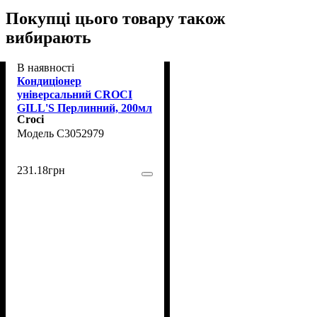
Покупці цього товару також
вибирають
В наявності
Кондиціонер
універсальний CROCI
GILL'S Перлинний, 200мл
Croci
C3052979
231
.
18
грн