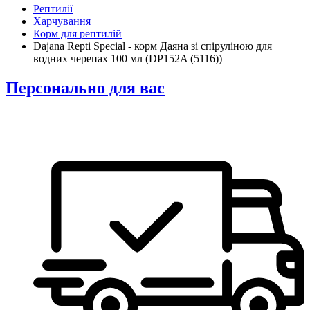
Рептилії
Харчування
Корм для рептилій
Dajana Repti Special - корм Даяна зі спіруліною для
водних черепах 100 мл (DP152A (5116))
Персонально для вас