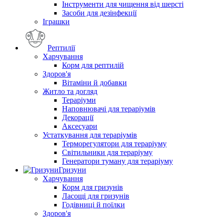
Інструменти для чищення від шерсті
Засоби для дезінфекції
Іграшки
Рептилії
Харчування
Корм для рептилій
Здоров'я
Вітаміни й добавки
Житло та догляд
Тераріуми
Наповнювачі для тераріумів
Декорації
Аксесуари
Устаткування для тераріумів
Терморегулятори для тераріуму
Світильники для тераріуму
Генератори туману для тераріуму
Гризуни
Харчування
Корм для гризунів
Ласощі для гризунів
Годівниці й поїлки
Здоров'я