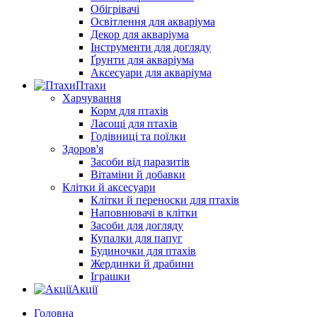
Обігрівачі
Освітлення для акваріума
Декор для акваріума
Інструменти для догляду
Ґрунти для акваріума
Аксесуари для акваріума
Птахи
Харчування
Корм для птахів
Ласощі для птахів
Годівниці та поїлки
Здоров'я
Засоби від паразитів
Вітаміни й добавки
Клітки й аксесуари
Клітки й переноски для птахів
Наповнювачі в клітки
Засоби для догляду
Купалки для папуг
Будиночки для птахів
Жердинки й драбини
Іграшки
Акції
Головна