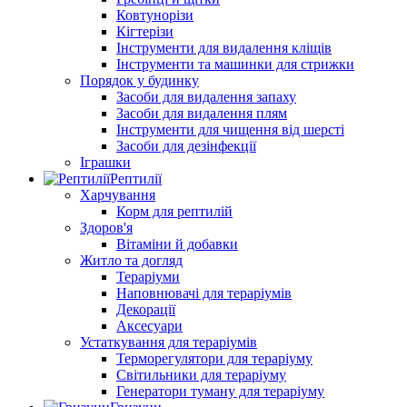
Ковтунорізи
Кігтерізи
Інструменти для видалення кліщів
Інструменти та машинки для стрижки
Порядок у будинку
Засоби для видалення запаху
Засоби для видалення плям
Інструменти для чищення від шерсті
Засоби для дезінфекції
Іграшки
Рептилії
Харчування
Корм для рептилій
Здоров'я
Вітаміни й добавки
Житло та догляд
Тераріуми
Наповнювачі для тераріумів
Декорації
Аксесуари
Устаткування для тераріумів
Терморегулятори для тераріуму
Світильники для тераріуму
Генератори туману для тераріуму