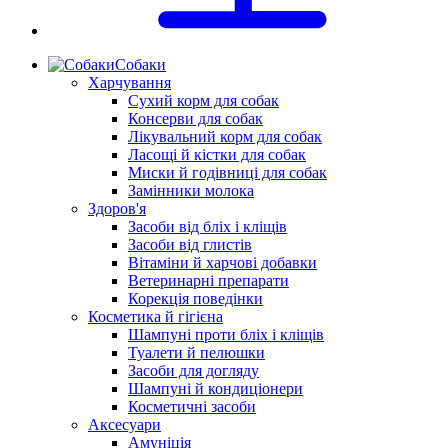
Собаки
Харчування
Сухий корм для собак
Консерви для собак
Лікувальний корм для собак
Ласощі й кістки для собак
Миски й годівниці для собак
Замінники молока
Здоров'я
Засоби від бліх і кліщів
Засоби від глистів
Вітаміни й харчові добавки
Ветеринарні препарати
Корекція поведінки
Косметика й гігієна
Шампуні проти бліх і кліщів
Туалети й пелюшки
Засоби для догляду
Шампуні й кондиціонери
Косметичні засоби
Аксесуари
Амуніція