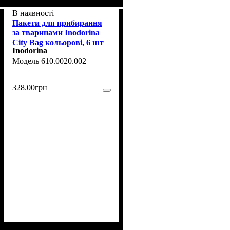
В наявності
Пакети для прибирання
за тваринами Inodorina
City Bag кольорові, 6 шт
Inodorina
610.0020.002
328
.
00
грн