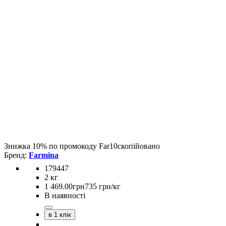
Знижка 10% по промокоду
Far10
скопійовано
Farmina
179447
2 кг
1 469
.
00
грн
735 грн/кг
В наявності
в 1 клік