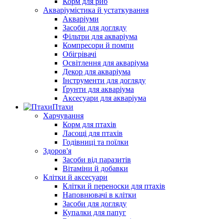
Корм для риб
Акваріумістика й устаткування
Акваріуми
Засоби для догляду
Фільтри для акваріума
Компресори й помпи
Обігрівачі
Освітлення для акваріума
Декор для акваріума
Інструменти для догляду
Ґрунти для акваріума
Аксесуари для акваріума
Птахи
Харчування
Корм для птахів
Ласощі для птахів
Годівниці та поїлки
Здоров'я
Засоби від паразитів
Вітаміни й добавки
Клітки й аксесуари
Клітки й переноски для птахів
Наповнювачі в клітки
Засоби для догляду
Купалки для папуг