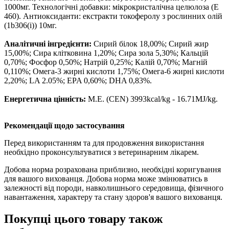
1000мг. Технологічні добавки: мікрокристалічна целюлоза (E
460). Антиоксиданти: екстракти токоферолу з рослинних олій
(1b306(i)) 10мг.
Аналітичні інгредієнти:
Сирий білок 18,00%; Сирий жир
15,00%; Сира клітковина 1,20%; Сира зола 5,30%; Кальцій
0,70%; Фосфор 0,50%; Натрій 0,25%; Калій 0,70%; Магній
0,110%; Омега-3 жирні кислоти 1,75%; Омега-6 жирні кислоти
2,20%; LA 2.05%; EPA 0,60%; DHA 0,83%.
Енергетична цінність:
M.E. (CEN) 3993kcal/kg - 16.71MJ/kg.
Рекомендації щодо застосування
Перед використанням та для продовження використання
необхідно проконсультуватися з ветеринарним лікарем.
Добова норма розрахована приблизно, необхідні коригування
для вашого вихованця. Добова норма може змінюватись в
залежності від породи, навколишнього середовища, фізичного
навантаження, характеру та стану здоров'я вашого вихованця.
Покупці цього товару також