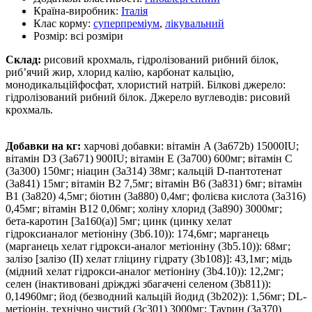
Країна-виробник:
Італія
Клас корму:
суперпреміум
,
лікувальний
Розмір:
всі розміри
Склад:
рисовий крохмаль, гідролізований рибний білок,
риб’ячий жир, хлорид калію, карбонат кальцію,
монодикальційфосфат, хлористий натрій. Білкові джерело:
гідролізований рибний білок. Джерело вуглеводів: рисовий
крохмаль.
Добавки на кг:
харчові добавки: вітамін A (3a672b) 15000IU;
вітамін D3 (3a671) 900IU; вітамін E (3a700) 600мг; вітамін C
(3a300) 150мг; ніацин (3a314) 38мг; кальцій D-пантотенат
(3a841) 15мг; вітамін B2 7,5мг; вітамін B6 (3a831) 6мг; вітамін
B1 (3a820) 4,5мг; біотин (3a880) 0,4мг; фолієва кислота (3a316)
0,45мг; вітамін B12 0,06мг; холіну хлорид (3a890) 3000мг;
бета-каротин [3a160(a)] 5мг; цинк (цинку хелат
гідроксианалог метіоніну (3b6.10)): 174,6мг; марганець
(марганець хелат гідрокси-аналог метіоніну (3b5.10)): 68мг;
залізо [залізо (II) хелат гліцину гідрату (3b108)]: 43,1мг; мідь
(мідний хелат гідрокси-аналог метіоніну (3b4.10)): 12,2мг;
cелен (інактивовані дріжджі збагачені селеном (3b811)):
0,14960мг; йод (безводний кальцій йодид (3b202)): 1,56мг; DL-
метіонін, технічно чистий (3c301) 3000мг; Таурин (3a370)