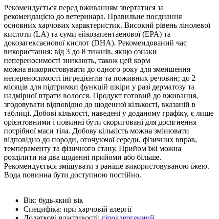
Рекомендується перед вживанням звертатися за
рекомендацією до ветеринара. Правильне поєднання
основних харчових характеристик. Високий рівень лінолевої
кислоти (LA) та суми ейкозапентаенової (EPA) та
докозагексаєнової кислот (DHA). Рекомендований час
використання: від 3 до 8 тижнів, якщо ознаки
непереносимості зникають, також цей корм
можна використовувати до одного року для зменшення
непереносимості інгредієнтів та поживних речовин; до 2
місяців для підтримки функцій шкіри у разі дерматозу та
надмірної втрати волосся. Продукт готовий до вживання,
згодовувати відповідно до щоденної кількості, вказаній в
таблиці. Добові кількості, наведені у доданому графіку, є лише
орієнтовними і повинні бути скориговані для досягнення
потрібної маси тіла. Добову кількість можна змінювати
відповідно до породи, оточуючої середи, фізичних вправ,
темпераменту та фізичного стану. Прийом їжі можна
розділити на два щоденні прийоми або більше.
Рекомендується змішувати з раніше використовуваною їжею.
Вода повинна бути доступною постійно.
Вік:
будь-який вік
Специфіка:
при харчовій алергії
Додаткові властивості:
гіпоалергенний