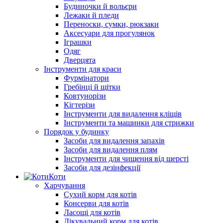
Будиночки й вольєри
Лежаки й пледи
Переноски, сумки, рюкзаки
Аксесуари для прогулянок
Іграшки
Одяг
Дверцята
Інструменти для краси
Фурмінатори
Гребінці й щітки
Ковтунорізи
Кігтерізи
Інструменти для видалення кліщів
Інструменти та машинки для стрижки
Порядок у будинку
Засоби для видалення запахів
Засоби для видалення плям
Інструменти для чищення від шерсті
Засоби для дезінфекції
Коти
Харчування
Сухий корм для котів
Консерви для котів
Ласощі для котів
Лікувальний корм для котів