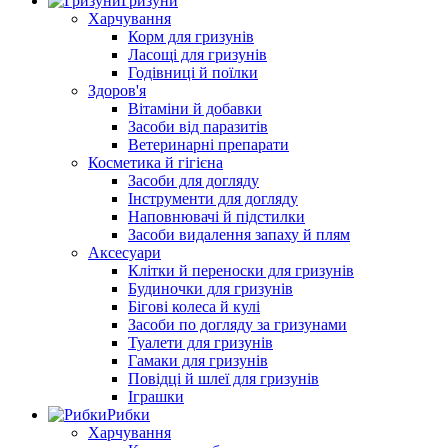
Гризуни
Харчування
Корм для гризунів
Ласощі для гризунів
Годівниці й поїлки
Здоров'я
Вітаміни й добавки
Засоби від паразитів
Ветеринарні препарати
Косметика й гігієна
Засоби для догляду
Інструменти для догляду
Наповнювачі й підстилки
Засоби видалення запаху й плям
Аксесуари
Клітки й переноски для гризунів
Будиночки для гризунів
Бігові колеса й кулі
Засоби по догляду за гризунами
Туалети для гризунів
Гамаки для гризунів
Повідці й шлеї для гризунів
Іграшки
Рибки
Харчування