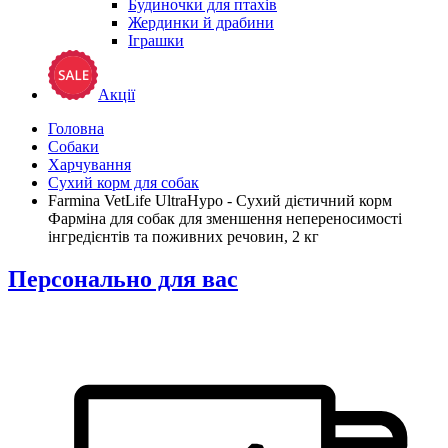
Будиночки для птахів
Жердинки й драбини
Іграшки
Акції
Головна
Собаки
Харчування
Сухий корм для собак
Farmina VetLife UltraHypo - Сухий дієтичний корм
Фарміна для собак для зменшення непереносимості
інгредієнтів та поживних речовин, 2 кг
Персонально для вас