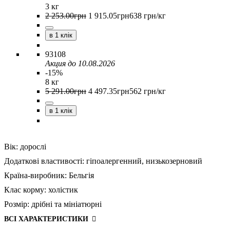
3 кг
2 253
.
00
грн
1 915
.
05
грн
638 грн/кг
в 1 клік
93108
Акция до 10.08.2026
-15%
8 кг
5 291
.
00
грн
4 497
.
35
грн
562 грн/кг
в 1 клік
Вік:
дорослі
Додаткові властивості:
гіпоалергенний,
низькозерновий
Країна-виробник:
Бельгія
Клас корму:
холістик
Розмір:
дрібні та мініатюрні
ВСІ ХАРАКТЕРИСТИКИ