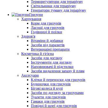
Терморегулятори для тераріуму
Світильники для тераріуму
Генератори туману для тераріуму
Гризуни
Харчування
Корм для гризунів
Ласощі для гризунів
Годівниці й поїлки
Здоров'я
Вітаміни й добавки
Засоби від паразитів
Ветеринарні препарати
Косметика й гігієна
Засоби для догляду
Інструменти для догляду
Наповнювачі й підстилки
Засоби видалення запаху й плям
Аксесуари
Клітки й переноски для гризунів
Будиночки для гризунів
Бігові колеса й кулі
Засоби по догляду за гризунами
Туалети для гризунів
Гамаки для гризунів
Повідці й шлеї для гризунів