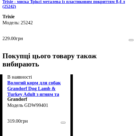
Trixie - миска Тріксі металева із пластиковим покриттям 0,4 л
(25242)
Trixie
25242
229
.
00
грн
Покупці цього товару також
вибирають
В наявності
Вологий корм для собак
Grandorf Dog Lamb &
Turkey Adult з ягням та
Grandorf
індичкою, 400 г
GDW99401
319
.
00
грн