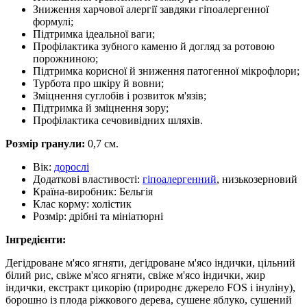
Зниження харчової алергії завдяки гіпоалергенної
формулі;
Підтримка ідеальної ваги;
Профілактика зубного каменю й догляд за ротовою
порожниною;
Підтримка корисної й зниження патогенної мікрофлори;
Турбота про шкіру й вовни;
Зміцнення суглобів і розвиток м'язів;
Підтримка й зміцнення зору;
Профілактика сечовивідних шляхів.
Розмір гранули:
0,7 см.
Вік:
дорослі
Додаткові властивості:
гіпоалергенний
, низькозерновий
Країна-виробник:
Бельгія
Клас корму:
холістик
Розмір:
дрібні та мініатюрні
Інгредієнти:
Дегідроване м'ясо ягняти, дегідроване м'ясо індички, цільний
білий рис, свіже м'ясо ягняти, свіже м'ясо індички, жир
індички, екстракт цикорію (природнє джерело FOS і інуліну),
борошно із плода ріжкового дерева, сушене яблуко, сушений