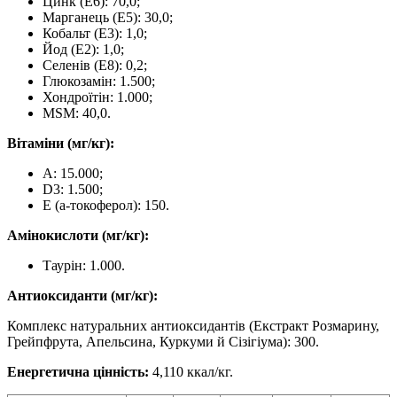
Цинк (E6): 70,0;
Марганець (E5): 30,0;
Кобальт (E3): 1,0;
Йод (E2): 1,0;
Селенів (E8): 0,2;
Глюкозамін: 1.500;
Хондроїтін: 1.000;
MSM: 40,0.
Вітаміни (мг/кг):
A: 15.000;
D3: 1.500;
E (a-токоферол): 150.
Амінокислоти (мг/кг):
Таурін: 1.000.
Антиоксиданти (мг/кг):
Комплекс натуральних антиоксидантів (Екстракт Розмарину,
Грейпфрута, Апельсина, Куркуми й Сізігіума): 300.
Енергетична цінність:
4,110 ккал/кг.