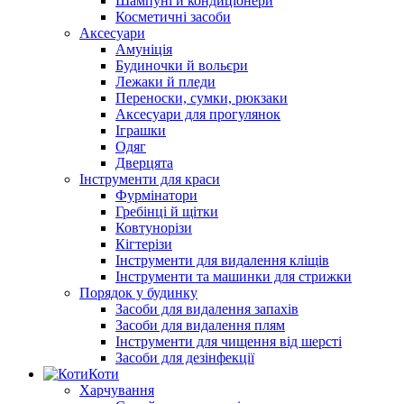
Шампуні й кондиціонери
Косметичні засоби
Аксесуари
Амуніція
Будиночки й вольєри
Лежаки й пледи
Переноски, сумки, рюкзаки
Аксесуари для прогулянок
Іграшки
Одяг
Дверцята
Інструменти для краси
Фурмінатори
Гребінці й щітки
Ковтунорізи
Кігтерізи
Інструменти для видалення кліщів
Інструменти та машинки для стрижки
Порядок у будинку
Засоби для видалення запахів
Засоби для видалення плям
Інструменти для чищення від шерсті
Засоби для дезінфекції
Коти
Харчування