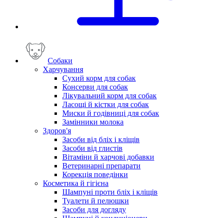
Собаки
Харчування
Сухий корм для собак
Консерви для собак
Лікувальний корм для собак
Ласощі й кістки для собак
Миски й годівниці для собак
Замінники молока
Здоров'я
Засоби від бліх і кліщів
Засоби від глистів
Вітаміни й харчові добавки
Ветеринарні препарати
Корекція поведінки
Косметика й гігієна
Шампуні проти бліх і кліщів
Туалети й пелюшки
Засоби для догляду