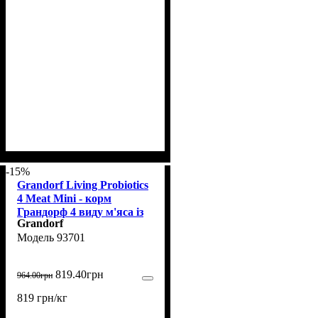
-15%
Grandorf Living Probiotics
4 Meat Mini - корм
Грандорф 4 виду м'яса із
Grandorf
пробіотиками для собак
93701
малих порід 1 кг
819
.
40
грн
964
.
00
грн
819 грн/кг