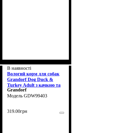
В наявності
Вологий корм для собак
Grandorf Dog Duck &
Turkey Adult з качкою та
Grandorf
індичкою, 400 г
GDW99403
319
.
00
грн