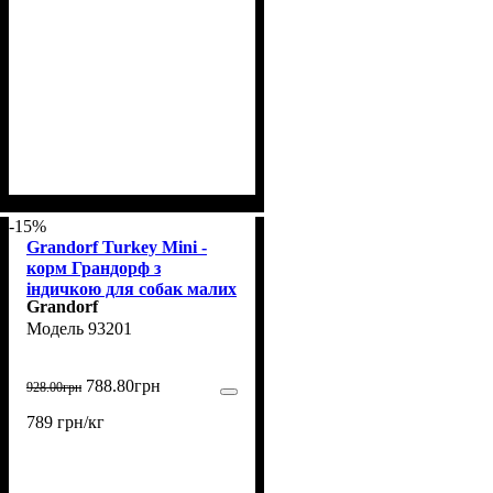
-15%
Grandorf Turkey Mini -
корм Грандорф з
індичкою для собак малих
Grandorf
порід 1 кг (93201)
93201
788
.
80
грн
928
.
00
грн
789 грн/кг