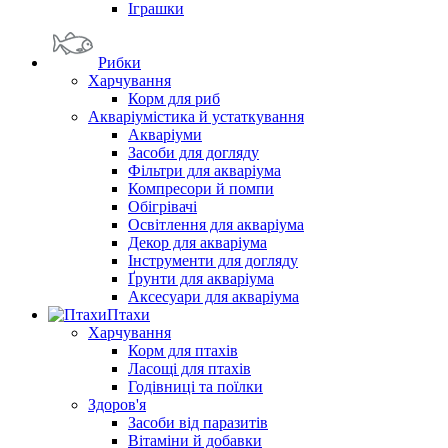
Іграшки
Рибки
Харчування
Корм для риб
Акваріумістика й устаткування
Акваріуми
Засоби для догляду
Фільтри для акваріума
Компресори й помпи
Обігрівачі
Освітлення для акваріума
Декор для акваріума
Інструменти для догляду
Ґрунти для акваріума
Аксесуари для акваріума
Птахи
Харчування
Корм для птахів
Ласощі для птахів
Годівниці та поїлки
Здоров'я
Засоби від паразитів
Вітаміни й добавки