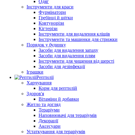
Одяг
Інструменти для краси
Фурмінатори
Гребінці й щітки
Ковтунорізи
Кігтерізи
Інструменти для видалення кліщів
Інструменти та машинки для стрижки
Порядок у будинку
Засоби для видалення запаху
Засоби для видалення плям
Інструменти для чищення від шерсті
Засоби для дезінфекції
Іграшки
Рептилії
Харчування
Корм для рептилій
Здоров'я
Вітаміни й добавки
Житло та догляд
Тераріуми
Наповнювачі для тераріумів
Декорації
Аксесуари
Устаткування для тераріумів