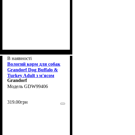
В наявності
Вологий корм для собак
Grandorf Dog Buffalo &
Turkey Adult з м'ясом
Grandorf
буйвола та індичкою, 400
GDW99406
г
319
.
00
грн