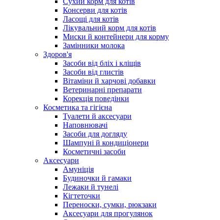
Сухий корм для котів
Консерви для котів
Ласощі для котів
Лікувальний корм для котів
Миски й контейнери для корму
Замінники молока
Здоров'я
Засоби від бліх і кліщів
Засоби від глистів
Вітаміни й харчові добавки
Ветеринарні препарати
Корекція поведінки
Косметика та гігієна
Туалети й аксесуари
Наповнювачі
Засоби для догляду
Шампуні й кондиціонери
Косметичні засоби
Аксесуари
Амуніція
Будиночки й гамаки
Лежаки й тунелі
Кігтеточки
Переноски, сумки, рюкзаки
Аксесуари для прогулянок