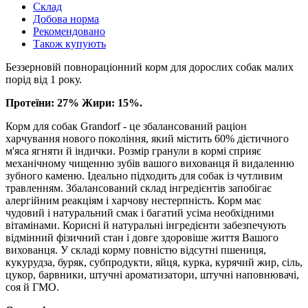
Склад
Добова норма
Рекомендовано
Також купують
Беззерновій повнораціонний корм для дорослих собак малих
порід від 1 року.
Протеїни: 27% Жири: 15%.
Корм для собак Grandorf - це збалансований раціон
харчування нового покоління, який містить 60% дієтичного
м'яса ягняти й індички. Розмір гранули в кормі сприяє
механічному чищенню зубів вашого вихованця й видаленню
зубного каменю. Ідеально підходить для собак із чутливим
травленням. Збалансований склад інгредієнтів запобігає
алергійним реакціям і харчову нестерпність. Корм має
чудовий і натуральний смак і багатий усіма необхідними
вітамінами. Корисні й натуральні інгредієнти забезпечують
відмінний фізичний стан і довге здоровіше життя Вашого
вихованця. У складі корму повністю відсутні пшениця,
кукурудза, буряк, субпродукти, яйця, курка, курячий жир, сіль,
цукор, барвники, штучні ароматизатори, штучні наповнювачі,
соя й ГМО.