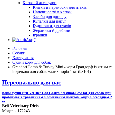
Клітки й аксесуари
Клітки й переноски для птахів
Наповнювачі в клітки
Засоби для догляду
Купалки для папуг
Будиночки для птахів
Жердинки й драбини
Іграшки
Акції
Головна
Собаки
Харчування
Сухий корм для собак
Grandorf Lamb & Turkey Mini - корм Грандорф із ягням та
індичкою для собак малих порід 1 кг (93101)
Персонально для вас
Корм сухий Brit VetDiet Dog Gastrointestinal-Low fat для собак при
проблемах з травленням з обмеженим вмістом жиру з оселедцем 2
кг
Brit Veterinary Diets
172243