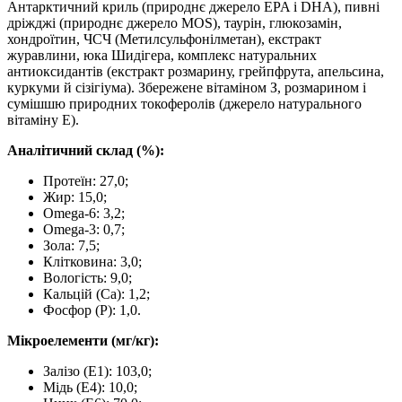
Антарктичний криль (природнє джерело EPA і DHA), пивні
дріжджі (природнє джерело MOS), таурін, глюкозамін,
хондроїтин, ЧСЧ (Метилсульфонілметан), екстракт
журавлини, юка Шидігера, комплекс натуральних
антиоксидантів (екстракт розмарину, грейпфрута, апельсина,
куркуми й сізігіума). Збережене вітаміном З, розмарином і
сумішшю природних токоферолів (джерело натурального
вітаміну Е).
Аналітичний склад (%):
Протеїн: 27,0;
Жир: 15,0;
Omega-6: 3,2;
Omega-3: 0,7;
Зола: 7,5;
Клітковина: 3,0;
Вологість: 9,0;
Кальцій (Са): 1,2;
Фосфор (P): 1,0.
Мікроелементи (мг/кг):
Залізо (E1): 103,0;
Мідь (Е4): 10,0;