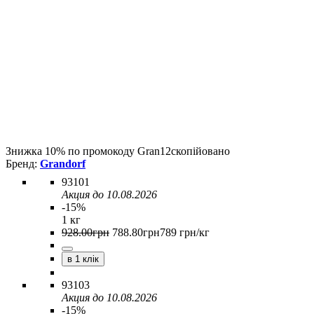
Знижка 10% по промокоду
Gran12
скопійовано
Grandorf
93101
Акция до 10.08.2026
-15%
1 кг
928
.
00
грн
788
.
80
грн
789 грн/кг
в 1 клік
93103
Акция до 10.08.2026
-15%