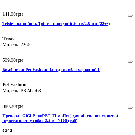
141
.
00
грн
Trixie - нашийник Тріксі трирядний 50 см/2.5 мм (2266)
Trixie
2266
509
.
00
грн
Комбінезон Pet Fashion Rain для собак червоний L
Pet Fashion
PR242563
880
.
20
грн
Препарат GiGi PimoPET (ПімоПет) для лікування серцевої
недостатності у собак 2.5 мг N100 (таб)
GiGi