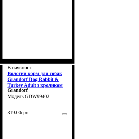
В наявності
Вологий корм для собак
Grandorf Dog Rabbit &
Turkey Adult з кроликом
Grandorf
та індичкою, 400 г
GDW99402
319
.
00
грн