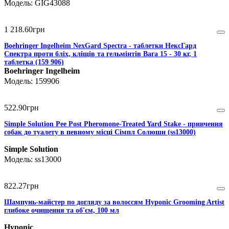
GIG43088
1 218
.
60
грн
Boehringer Ingelheim NexGard Spectra - таблетки НексГард
Спектра проти бліх, кліщів та гельмінтів Вага 15 - 30 кг, 1
таблетка (159 906)
Boehringer Ingelheim
159906
522
.
90
грн
Simple Solution Pee Post Pheromone-Treated Yard Stake - привчення
собак до туалету в певному місці Сімпл Солюшн (ss13000)
Simple Solution
ss13000
822
.
27
грн
Шампунь-майстер по догляду за волоссям Hyponic Grooming Artist
глибоке очищення та об'єм, 100 мл
Hyponic