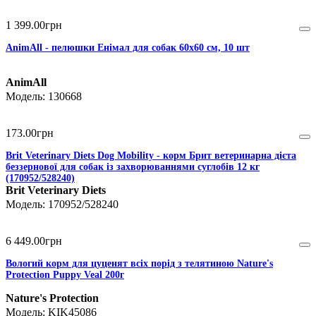
1 399
.
00
грн
AnimAll - пелюшки Енімал для собак 60х60 см, 10 шт
AnimAll
130668
173
.
00
грн
Brit Veterinary Diets Dog Mobility - корм Брит ветеринарна дієта
беззернової для собак із захворюваннями суглобів 12 кг
(170952/528240)
Brit Veterinary Diets
170952/528240
6 449
.
00
грн
Вологий корм для цуценят всіх порід з телятиною Nature's
Protection Puppy Veal 200г
Nature's Protection
KIK45086