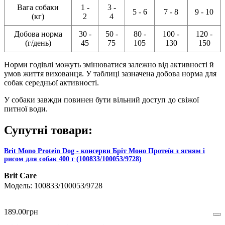
Вага собаки
1 -
3 -
5 - 6
7 - 8
9 - 10
(кг)
2
4
Добова норма
30 -
50 -
80 -
100 -
120 -
(г/день)
45
75
105
130
150
Норми годівлі можуть змінюватися залежно від активності й
умов життя вихованця. У таблиці зазначена добова норма для
собак середньої активності.
У собаки завжди повинен бути вільний доступ до свіжої
питної води.
Супутні товари:
Brit Mono Protein Dog - консерви Бріт Моно Протеїн з ягням і
рисом для собак 400 г (100833/100053/9728)
Brit Care
100833/100053/9728
189
.
00
грн