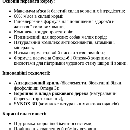
Основні переваги корму:
Максимум м'яса й багатий склад корисних інгредієнтів;
60% м'яса в складі кормі;
Гіпоалергенна формула для поліпшення здоров'я й
життєвої сили вихованця;
Комплекс хондропротекторів;
Призначений для дорослих собак малих порід;
Натуральний комплекс антиоксидантів, вітамінів і
мінералів;
Низька норма годівлі й висока засвоюваність;
Формула насичена Omega-6 і Omega-3 жирними
кислотами для підтримки чудового стану шкіри й вовни.
Інноваційні технології:
Антарктичний криль
(біоелементи, біоактивні білки,
фосфоліпіди Omega 3);
Борошно із плода ріжкового дерева
(натуральний
біорегулятор травлення);
SYNOX 3D
(комплекс натуральних антиоксидантів).
Корисні властивості:
Підтримка здоровішої імунної системи;
Поліпшення травлення й обміну речовин;