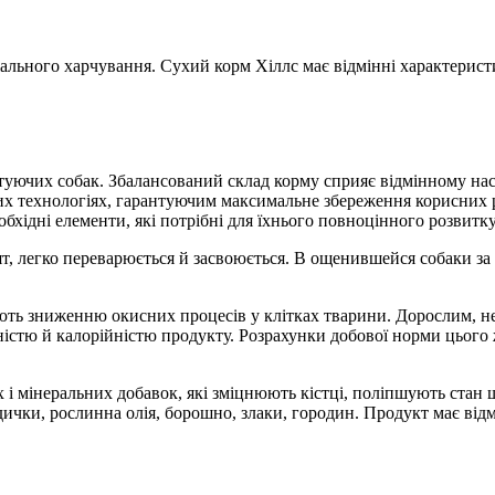
іального харчування. Сухий корм Хіллс має відмінні характерист
ктуючих собак. Збалансований склад корму сприяє відмінному на
их технологіях, гарантуючим максимальне збереження корисних р
бхідні елементи, які потрібні для їхнього повноцінного розвитку
т, легко переварюється й засвоюється. В ощенившейся собаки за
яють зниженню окисних процесів у клітках тварини. Дорослим, н
ністю й калорійністю продукту. Розрахунки добової норми цього
 і мінеральних добавок, які зміцнюють кістці, поліпшують стан
дички, рослинна олія, борошно, злаки, городин. Продукт має від