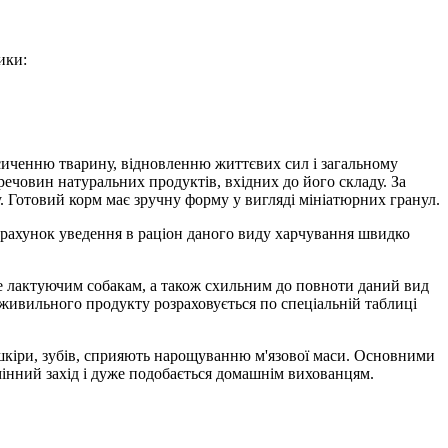
ики:
сиченню тварину, відновленню життєвих сил і загальному
ечовин натуральних продуктів, вхідних до його складу. За
. Готовий корм має зручну форму у вигляді мініатюрних гранул.
 рахунок уведення в раціон даного виду харчування швидко
е лактуючим собакам, а також схильним до повноти даний вид
 живильного продукту розраховується по спеціальній таблиці
 шкіри, зубів, сприяють нарощуванню м'язової маси. Основними
мінний захід і дуже подобається домашнім вихованцям.