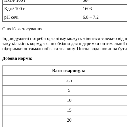
Ккал/ 100 г
384
Кдж/ 100 г
1603
pH сечі
6,8 – 7,2
Спосіб застосування
Індивідуальні потреби організму можуть мінятися залежно від 
таку кількість корму, яка необхідно для підтримки оптимально
підтримки оптимальної ваги тварину. Питна вода повинна бути
Добова норма:
Вага тварину, кг
2,5
5
10
15
20