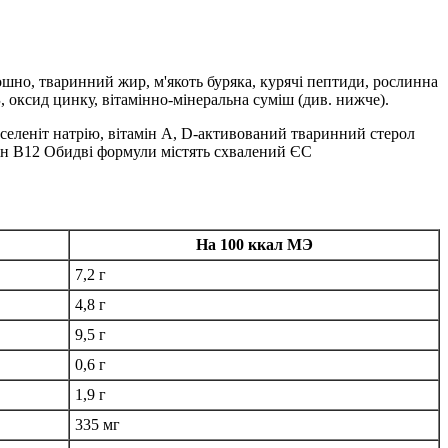
ошно, тваринний жир, м'якоть буряка, курячі пептиди, рослинна
 З, оксид цинку, вітамінно-мінеральна суміш (див. нижче).
, селеніт натрію, вітамін А, D-активований тваринний стерол
амін В12 Обидві формули містять схвалений ЄС
На 100 ккал МЭ
7,2 г
4,8 г
9,5 г
0,6 г
1,9 г
335 мг