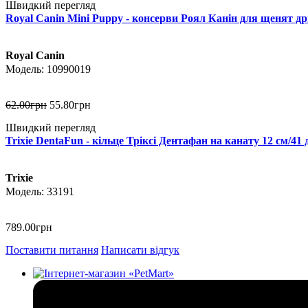
Швидкий перегляд
Royal Canin Mini Puppy - консерви Роял Канін для щенят дрі
Royal Canin
10990019
62
.
00
грн
55
.
80
грн
Швидкий перегляд
Trixie DentaFun - кільце Тріксі Дентафан на канату 12 см/41 
Trixie
33191
789
.
00
грн
Поставити питання
Написати відгук