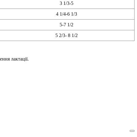
3 1/3-5
4 1/4-6 1/3
5-7 1/2
5 2/3- 8 1/2
ення лактації.