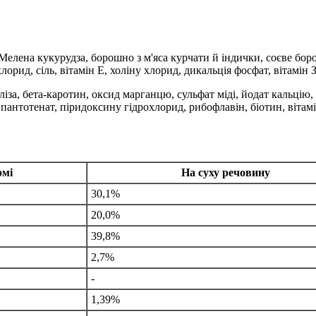
Мелена кукурудза, борошно з м'яса курчати й індички, соєве бор
хлорид, сіль, вітамін Е, холіну хлорид, дикальція фосфат, вітамін
ліза, бета-каротин, оксид марганцю, сульфат міді, йодат кальцію
ію пантотенат, піридоксину гідрохлорид, рибофлавін, біотин, віт
рмі
На суху речовину
30,1%
20,0%
39,8%
2,7%
-
1,39%