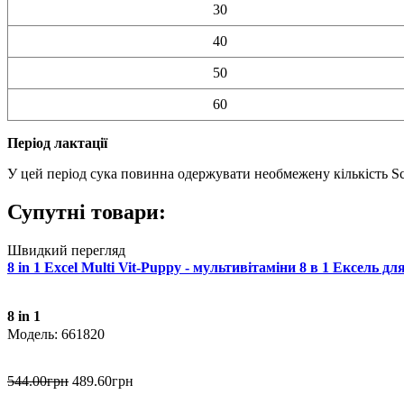
30
40
50
60
Період лактації
У цей період сука повинна одержувати необмежену кількість Sci
Супутні товари:
Швидкий перегляд
8 in 1 Excel Multi Vit-Puppy - мультивітаміни 8 в 1 Ексель дл
8 in 1
661820
544
.
00
грн
489
.
60
грн