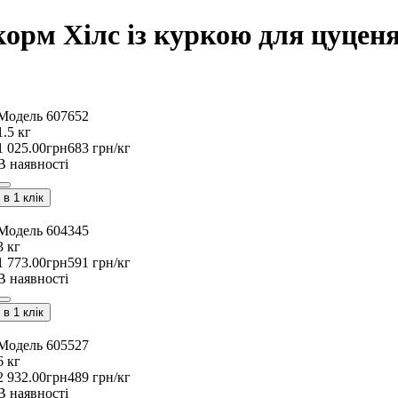
 корм Хілс із куркою для цуцен
607652
1.5 кг
1 025
.
00
грн
683 грн/кг
В наявності
в 1 клік
604345
3 кг
1 773
.
00
грн
591 грн/кг
В наявності
в 1 клік
605527
6 кг
2 932
.
00
грн
489 грн/кг
В наявності