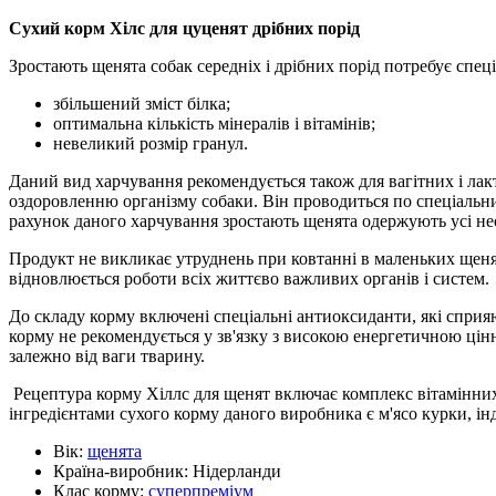
Сухий корм Хілс для цуценят дрібних порід
Зростають щенята собак середніх і дрібних порід потребує спец
збільшений зміст білка;
оптимальна кількість мінералів і вітамінів;
невеликий розмір гранул.
Даний вид харчування рекомендується також для вагітних і ла
оздоровленню організму собаки. Він проводиться по спеціальн
рахунок даного харчування зростають щенята одержують усі нео
Продукт не викликає утруднень при ковтанні в маленьких щеня
відновлюється роботи всіх життєво важливих органів і систем.
До складу корму включені спеціальні антиоксиданти, які спри
корму не рекомендується у зв'язку з високою енергетичною цін
залежно від ваги тварину.
Рецептура корму Хіллс для щенят включає комплекс вітамінних
інгредієнтами сухого корму даного виробника є м'ясо курки, ін
Вік:
щенята
Країна-виробник:
Нідерланди
Клас корму:
суперпреміум