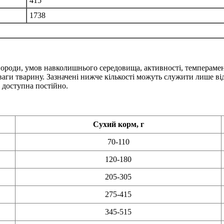
415
1738
породи, умов навколишнього середовища, активності, темперамен
ї ваги тварину. Зазначені нижче кількості можуть служити лише
 доступна постійно.
Сухий корм, г
70-110
120-180
205-305
275-415
345-515