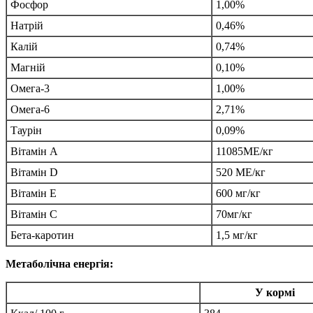
Фосфор
1,00%
Натрій
0,46%
Калій
0,74%
Магній
0,10%
Омега-3
1,00%
Омега-6
2,71%
Таурін
0,09%
Вітамін А
11085МЕ/кг
Вітамін D
520 МЕ/кг
Вітамін Е
600 мг/кг
Вітамін C
70мг/кг
Бета-каротин
1,5 мг/кг
Метаболічна енергія:
У кормі