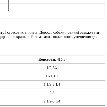
ту і стресових впливів. Дорослі собаки повинні одержувати
 відправною крапкою й вимагають подальшого уточнення для
Консерви, 415 г
1/2-3/4
1 - 1 1/3
1 1/2-2 1/4
2-3
2 1/2-3 3/4