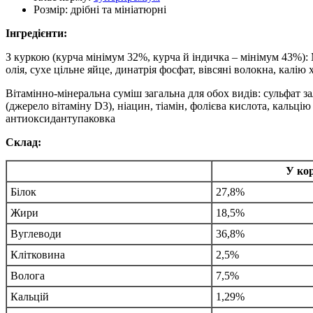
Розмір:
дрібні та мініатюрні
Інгредієнти:
З куркою (курча мінімум 32%, курча й індичка – мінімум 43%): 
олія, сухе цільне яйце, динатрія фосфат, вівсяні волокна, калію 
Вітамінно-мінеральна суміш загальна для обох видів: сульфат за
(джерело вітаміну D3), ніацин, тіамін, фолієва кислота, кальц
антиоксидантупаковка
Склад:
У ко
Білок
27,8%
Жири
18,5%
Вуглеводи
36,8%
Клітковина
2,5%
Волога
7,5%
Кальцій
1,29%