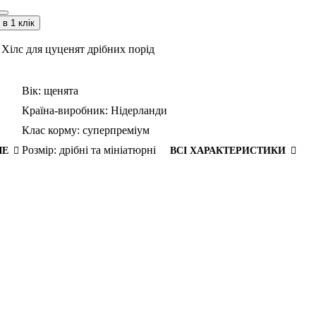
в 1 клік
Хілс для цуценят дрібних порід
Вік:
щенята
Країна-виробник:
Нідерланди
Клас корму:
суперпреміум
Розмір:
дрібні та мініатюрні
ШЕ
ВСІ ХАРАКТЕРИСТИКИ