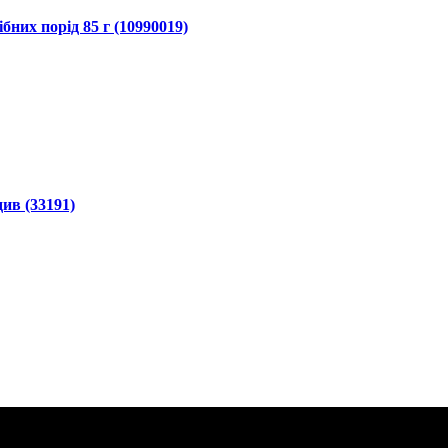
бних порід 85 г (10990019)
див (33191)