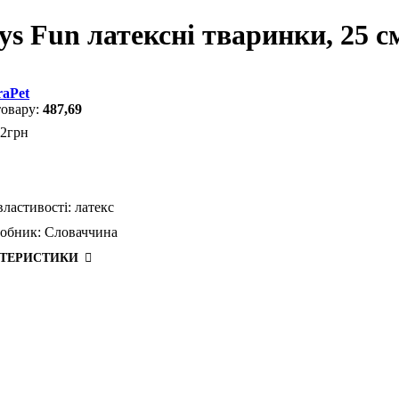
ys Fun латексні тваринки, 25 см
raPet
487,69
2
грн
властивості:
латекс
робник:
Словаччина
КТЕРИСТИКИ