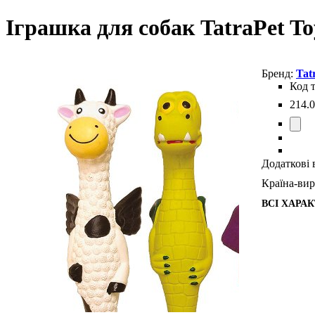
Іграшка для собак TatraPet To
Tat
214
.
0
Додаткові 
Країна-ви
ВСІ ХАРА