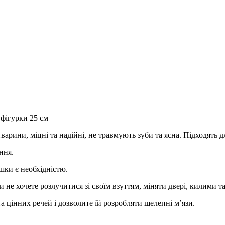
 фігурки 25 см
тварини, міцні та надійні, не травмують зуби та ясна. Підходять д
ння.
шки є необхідністю.
ви не хочете розлучитися зі своїм взуттям, міняти двері, килими 
а цінних речей і дозволите їй розробляти щелепні м’язи.