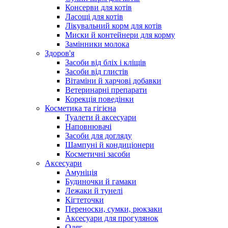
Консерви для котів
Ласощі для котів
Лікувальний корм для котів
Миски й контейнери для корму
Замінники молока
Здоров'я
Засоби від бліх і кліщів
Засоби від глистів
Вітаміни й харчові добавки
Ветеринарні препарати
Корекція поведінки
Косметика та гігієна
Туалети й аксесуари
Наповнювачі
Засоби для догляду
Шампуні й кондиціонери
Косметичні засоби
Аксесуари
Амуніція
Будиночки й гамаки
Лежаки й тунелі
Кігтеточки
Переноски, сумки, рюкзаки
Аксесуари для прогулянок
Одяг