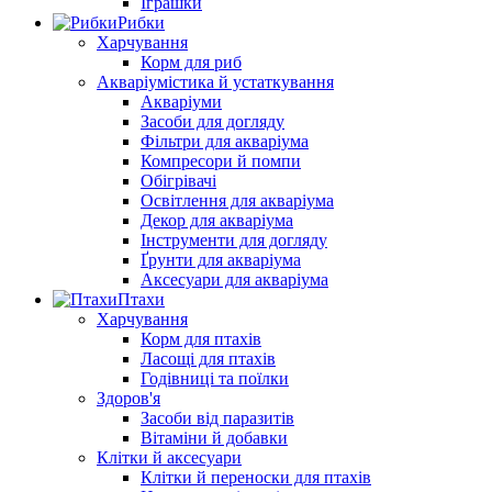
Іграшки
Рибки
Харчування
Корм для риб
Акваріумістика й устаткування
Акваріуми
Засоби для догляду
Фільтри для акваріума
Компресори й помпи
Обігрівачі
Освітлення для акваріума
Декор для акваріума
Інструменти для догляду
Ґрунти для акваріума
Аксесуари для акваріума
Птахи
Харчування
Корм для птахів
Ласощі для птахів
Годівниці та поїлки
Здоров'я
Засоби від паразитів
Вітаміни й добавки
Клітки й аксесуари
Клітки й переноски для птахів