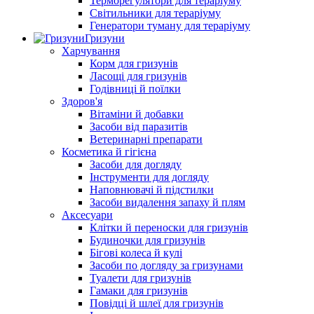
Терморегулятори для тераріуму
Світильники для тераріуму
Генератори туману для тераріуму
Гризуни
Харчування
Корм для гризунів
Ласощі для гризунів
Годівниці й поїлки
Здоров'я
Вітаміни й добавки
Засоби від паразитів
Ветеринарні препарати
Косметика й гігієна
Засоби для догляду
Інструменти для догляду
Наповнювачі й підстилки
Засоби видалення запаху й плям
Аксесуари
Клітки й переноски для гризунів
Будиночки для гризунів
Бігові колеса й кулі
Засоби по догляду за гризунами
Туалети для гризунів
Гамаки для гризунів
Повідці й шлеї для гризунів