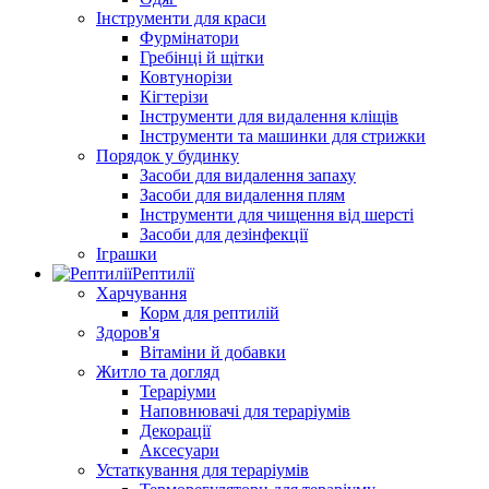
Інструменти для краси
Фурмінатори
Гребінці й щітки
Ковтунорізи
Кігтерізи
Інструменти для видалення кліщів
Інструменти та машинки для стрижки
Порядок у будинку
Засоби для видалення запаху
Засоби для видалення плям
Інструменти для чищення від шерсті
Засоби для дезінфекції
Іграшки
Рептилії
Харчування
Корм для рептилій
Здоров'я
Вітаміни й добавки
Житло та догляд
Тераріуми
Наповнювачі для тераріумів
Декорації
Аксесуари
Устаткування для тераріумів