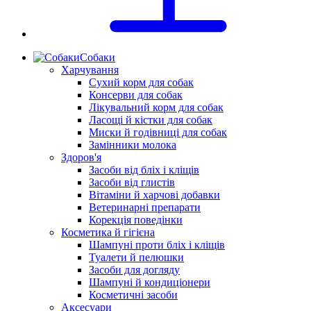
Собаки
Харчування
Сухий корм для собак
Консерви для собак
Лікувальний корм для собак
Ласощі й кістки для собак
Миски й годівниці для собак
Замінники молока
Здоров'я
Засоби від бліх і кліщів
Засоби від глистів
Вітаміни й харчові добавки
Ветеринарні препарати
Корекція поведінки
Косметика й гігієна
Шампуні проти бліх і кліщів
Туалети й пелюшки
Засоби для догляду
Шампуні й кондиціонери
Косметичні засоби
Аксесуари