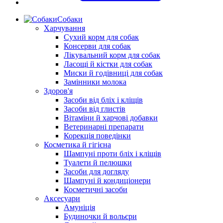
Собаки
Харчування
Сухий корм для собак
Консерви для собак
Лікувальний корм для собак
Ласощі й кістки для собак
Миски й годівниці для собак
Замінники молока
Здоров'я
Засоби від бліх і кліщів
Засоби від глистів
Вітаміни й харчові добавки
Ветеринарні препарати
Корекція поведінки
Косметика й гігієна
Шампуні проти бліх і кліщів
Туалети й пелюшки
Засоби для догляду
Шампуні й кондиціонери
Косметичні засоби
Аксесуари
Амуніція
Будиночки й вольєри