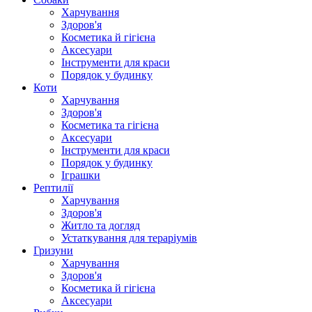
Харчування
Здоров'я
Косметика й гігієна
Аксесуари
Інструменти для краси
Порядок у будинку
Коти
Харчування
Здоров'я
Косметика та гігієна
Аксесуари
Інструменти для краси
Порядок у будинку
Іграшки
Рептилії
Харчування
Здоров'я
Житло та догляд
Устаткування для тераріумів
Гризуни
Харчування
Здоров'я
Косметика й гігієна
Аксесуари