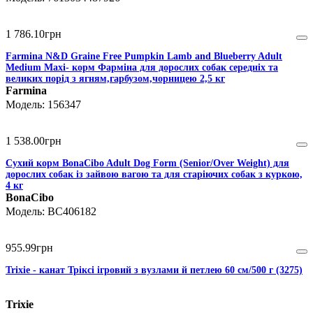
1 786
.
10
грн
Farmina N&D Graine Free Pumpkin Lamb and Blueberry Adult
Medium Maxi- корм Фарміна для дорослих собак середніх та
великих порід з ягням,гарбузом,чорницею 2,5 кг
Farmina
156347
1 538
.
00
грн
Сухий корм BonaCibo Adult Dog Form (Senior/Over Weight) для
дорослих собак із зайвою вагою та для старіючих собак з куркою,
4 кг
BonaCibo
BC406182
955
.
99
грн
Trixie - канат Тріксі ігровий з вузлами й петлею 60 см/500 г (3275)
Trixie