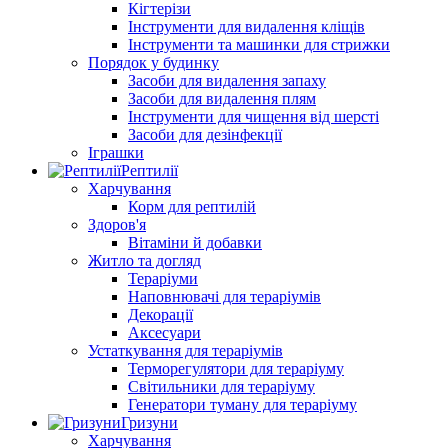
Кігтерізи
Інструменти для видалення кліщів
Інструменти та машинки для стрижки
Порядок у будинку
Засоби для видалення запаху
Засоби для видалення плям
Інструменти для чищення від шерсті
Засоби для дезінфекції
Іграшки
Рептилії
Харчування
Корм для рептилій
Здоров'я
Вітаміни й добавки
Житло та догляд
Тераріуми
Наповнювачі для тераріумів
Декорації
Аксесуари
Устаткування для тераріумів
Терморегулятори для тераріуму
Світильники для тераріуму
Генератори туману для тераріуму
Гризуни
Харчування