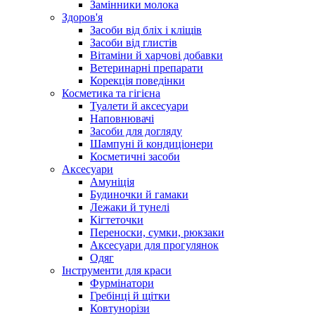
Замінники молока
Здоров'я
Засоби від бліх і кліщів
Засоби від глистів
Вітаміни й харчові добавки
Ветеринарні препарати
Корекція поведінки
Косметика та гігієна
Туалети й аксесуари
Наповнювачі
Засоби для догляду
Шампуні й кондиціонери
Косметичні засоби
Аксесуари
Амуніція
Будиночки й гамаки
Лежаки й тунелі
Кігтеточки
Переноски, сумки, рюкзаки
Аксесуари для прогулянок
Одяг
Інструменти для краси
Фурмінатори
Гребінці й щітки
Ковтунорізи