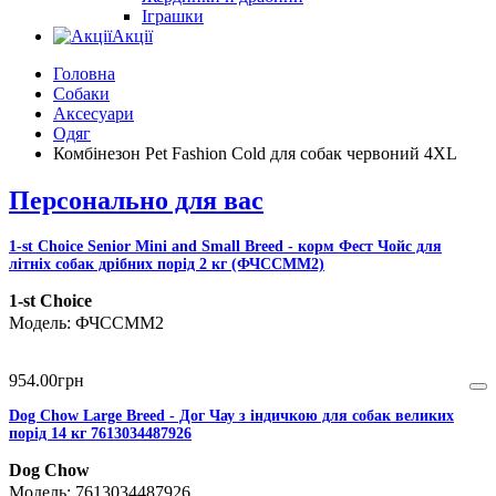
Іграшки
Акції
Головна
Собаки
Аксесуари
Одяг
Комбінезон Pet Fashion Cold для собак червоний 4XL
Персонально для вас
1-st Choice Senior Mini and Small Breed - корм Фест Чойс для
літніх собак дрібних порід 2 кг (ФЧССММ2)
1-st Choice
ФЧССММ2
954
.
00
грн
Dog Chow Large Breed - Дог Чау з індичкою для собак великих
порід 14 кг 7613034487926
Dog Chow
7613034487926