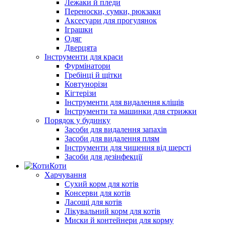
Лежаки й пледи
Переноски, сумки, рюкзаки
Аксесуари для прогулянок
Іграшки
Одяг
Дверцята
Інструменти для краси
Фурмінатори
Гребінці й щітки
Ковтунорізи
Кігтерізи
Інструменти для видалення кліщів
Інструменти та машинки для стрижки
Порядок у будинку
Засоби для видалення запахів
Засоби для видалення плям
Інструменти для чищення від шерсті
Засоби для дезінфекції
Коти
Харчування
Сухий корм для котів
Консерви для котів
Ласощі для котів
Лікувальний корм для котів
Миски й контейнери для корму