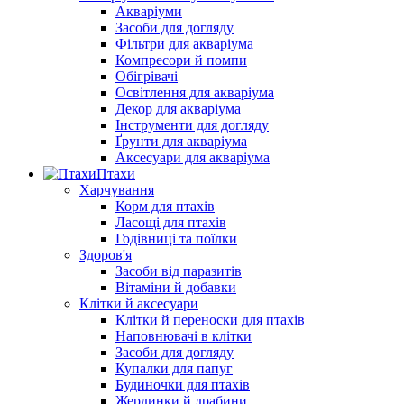
Акваріуми
Засоби для догляду
Фільтри для акваріума
Компресори й помпи
Обігрівачі
Освітлення для акваріума
Декор для акваріума
Інструменти для догляду
Ґрунти для акваріума
Аксесуари для акваріума
Птахи
Харчування
Корм для птахів
Ласощі для птахів
Годівниці та поїлки
Здоров'я
Засоби від паразитів
Вітаміни й добавки
Клітки й аксесуари
Клітки й переноски для птахів
Наповнювачі в клітки
Засоби для догляду
Купалки для папуг
Будиночки для птахів
Жердинки й драбини