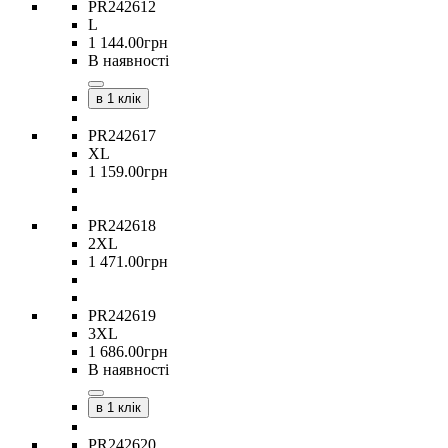
PR242612
L
1 144
.
00
грн
В наявності
в 1 клік
PR242617
XL
1 159
.
00
грн
PR242618
2XL
1 471
.
00
грн
PR242619
3XL
1 686
.
00
грн
В наявності
в 1 клік
PR242620