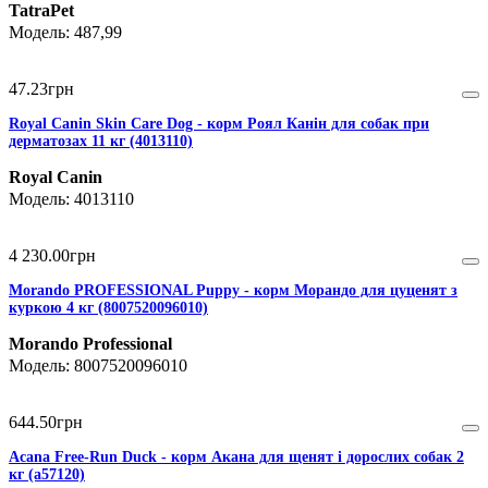
TatraPet
487,99
47
.
23
грн
Royal Canin Skin Care Dog - корм Роял Канін для собак при
дерматозах 11 кг (4013110)
Royal Canin
4013110
4 230
.
00
грн
Morando PROFESSIONAL Puppy - корм Морандо для цуценят з
куркою 4 кг (8007520096010)
Morando Professional
8007520096010
644
.
50
грн
Acana Free-Run Duck - корм Акана для щенят і дорослих собак 2
кг (a57120)