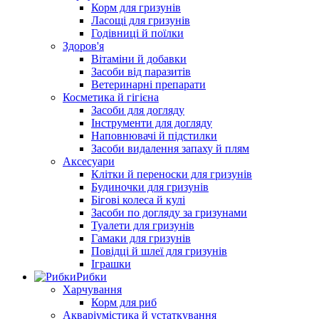
Корм для гризунів
Ласощі для гризунів
Годівниці й поїлки
Здоров'я
Вітаміни й добавки
Засоби від паразитів
Ветеринарні препарати
Косметика й гігієна
Засоби для догляду
Інструменти для догляду
Наповнювачі й підстилки
Засоби видалення запаху й плям
Аксесуари
Клітки й переноски для гризунів
Будиночки для гризунів
Бігові колеса й кулі
Засоби по догляду за гризунами
Туалети для гризунів
Гамаки для гризунів
Повідці й шлеї для гризунів
Іграшки
Рибки
Харчування
Корм для риб
Акваріумістика й устаткування