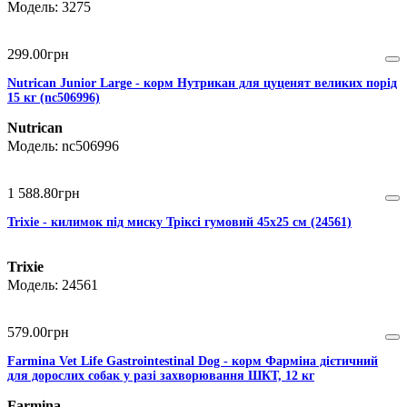
3275
299
.
00
грн
Nutrican Junior Large - корм Нутрикан для цуценят великих порід
15 кг (nc506996)
Nutrican
nc506996
1 588
.
80
грн
Trixie - килимок під миску Тріксі гумовий 45х25 см (24561)
Trixie
24561
579
.
00
грн
Farmina Vet Life Gastrointestinal Dog - корм Фарміна дієтичний
для дорослих собак у разі захворювання ШКТ, 12 кг
Farmina