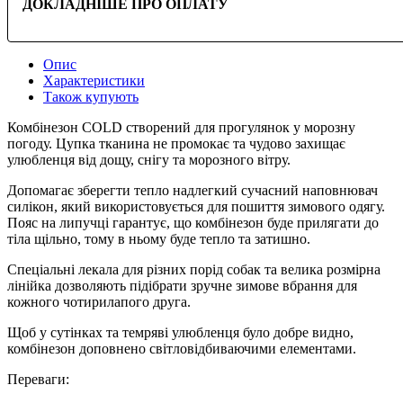
ДОКЛАДНІШЕ ПРО ОПЛАТУ
Опис
Характеристики
Також купують
Комбінезон COLD створений для прогулянок у морозну
погоду. Цупка тканина не промокає та чудово захищає
улюбленця від дощу, снігу та морозного вітру.
Допомагає зберегти тепло надлегкий сучасний наповнювач
силікон, який використовується для пошиття зимового одягу.
Пояс на липучці гарантує, що комбінезон буде прилягати до
тіла щільно, тому в ньому буде тепло та затишно.
Спеціальні лекала для різних порід собак та велика розмірна
лінійка дозволяють підібрати зручне зимове вбрання для
кожного чотирилапого друга.
Щоб у сутінках та темряві улюбленця було добре видно,
комбінезон доповнено світловідбиваючими елементами.
Переваги: