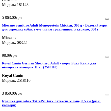
181148
5 863
.
00
грн
Miocane Sensitive Adult Monoprotein Chicken, 300 g - Вологий корм
для дорослих собак з чутливим травленням, з куркою, 300 г
Miocane
08322
98
.
09
грн
Royal Canin German Shepherd Adult - корм Роял Канін для
німецьких вівчарок 11 кг (2518110)
Royal Canin
2518110
3 850
.
00
грн
Іграшка для собак TatraPet York латексне кільце, 8,5 см (різні
кольори)