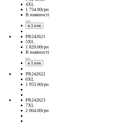
4XL
1 754
.
00
грн
В наявності
в 1 клік
PR242621
5XL
1 829
.
00
грн
В наявності
в 1 клік
PR242622
6XL
1 955
.
00
грн
PR242623
7XL
2 064
.
00
грн