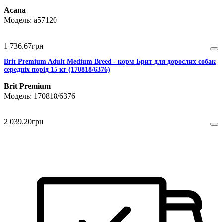
Acana
a57120
1 736
.
67
грн
Brit Premium Adult Medium Breed - корм Брит для дорослих собак
середніх порід 15 кг (170818/6376)
Brit Premium
170818/6376
2 039
.
20
грн