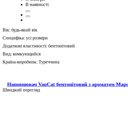
В наявності
Вік:
будь-який вік
Специфіка:
усі розміри
Додаткові властивості:
бентонітовий
Вид:
комкующийся
Країна-виробник:
Туреччина
Наповнювач VanCat бентонітовий з ароматом Мар
Швидкий перегляд