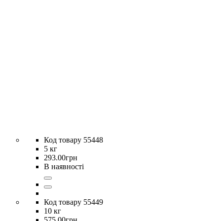
55448
5 кг
293
.
00
грн
В наявності
55449
10 кг
575
.
00
грн