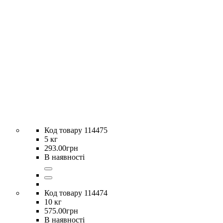
114475
5 кг
293
.
00
грн
В наявності
114474
10 кг
575
.
00
грн
В наявності