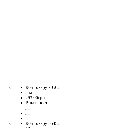
70562
5 кг
293
.
00
грн
В наявності
55452