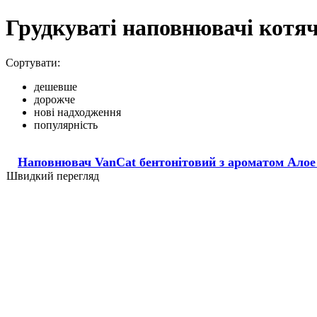
Грудкуваті наповнювачі котя
Сортувати:
дешевше
дорожче
нові надходження
популярність
Наповнювач VanCat бентонітовий з ароматом Алое
Швидкий перегляд