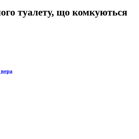
чого туалету, що комкуються
 вера