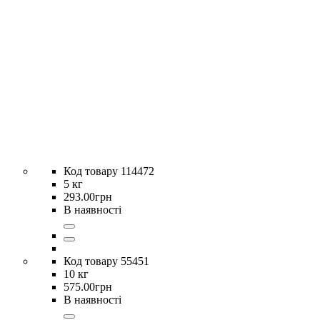
114472
5 кг
293
.
00
грн
В наявності
55451
10 кг
575
.
00
грн
В наявності