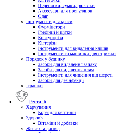
Кігтеточки
Переноски, сумки, рюкзаки
Аксесуари для прогулянок
Одяг
Інструменти для краси
Фурмінатори
Гребінці й щітки
Ковтунорізи
Кігтерізи
Інструменти для видалення кліщів
Інструменти та машинки для стрижки
Порядок у будинку
Засоби для видалення запаху
Засоби для видалення плям
Інструменти для чищення від шерсті
Засоби для дезінфекції
Іграшки
Рептилії
Харчування
Корм для рептилій
Здоров'я
Вітаміни й добавки
Житло та догляд