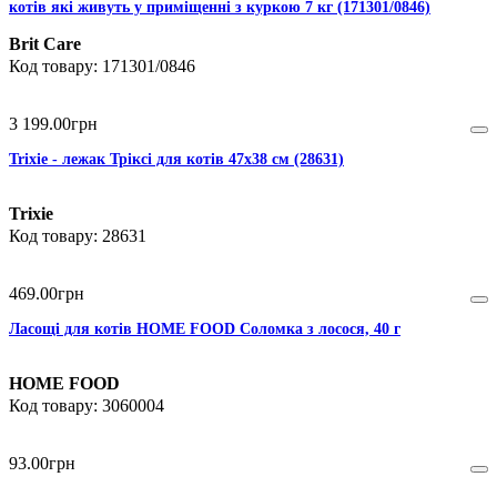
котів які живуть у приміщенні з куркою 7 кг (171301/0846)
Brit Care
171301/0846
3 199
.
00
грн
Trixie - лежак Тріксі для котів 47х38 см (28631)
Trixie
28631
469
.
00
грн
Ласощі для котів HOME FOOD Соломка з лосося, 40 г
HOME FOOD
3060004
93
.
00
грн