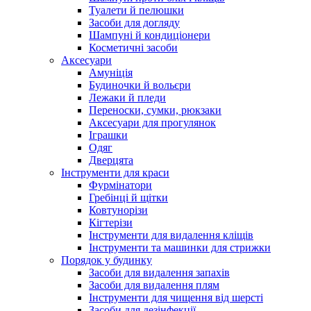
Туалети й пелюшки
Засоби для догляду
Шампуні й кондиціонери
Косметичні засоби
Аксесуари
Амуніція
Будиночки й вольєри
Лежаки й пледи
Переноски, сумки, рюкзаки
Аксесуари для прогулянок
Іграшки
Одяг
Дверцята
Інструменти для краси
Фурмінатори
Гребінці й щітки
Ковтунорізи
Кігтерізи
Інструменти для видалення кліщів
Інструменти та машинки для стрижки
Порядок у будинку
Засоби для видалення запахів
Засоби для видалення плям
Інструменти для чищення від шерсті
Засоби для дезінфекції