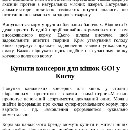
якісний протеїн з натуральних м'ясних джерел. Натуральні
ароматизатори повністю заміщають штучні аналоги, що
позитивно позначається на здоров'я тварину.
Випускається корм у зручних бляшаних баночках. Відкрити їх
дуже просто. В одній порції звичайно втримується сто грам
високоякісного корму. Цього цілком вистачає, щоб
задовольнити апетити тварини. Крім угамування голоду
кішка одержує справжнє задоволення завдяки унікальному
смаку. Важко відшукати щось подібне на сучасному ринку
котячого вологого корму.
Купити консерви для кішок GO! у
Києву
Покупка канадських консервів для кішок у столиці
відрізняється простотою завдяки нам.Інтернет-Магазин
пропонує непоганий асортименти, докладний опис. Можна
знайти інформацію про склад супер-преміального корму, про
вартість і т.д. Замовлення оформляється буквально
моментально.
Корм від канадського бренда можуть купити й жителі інших
міст країни. Для цього не прийде витрачати час, ходити по