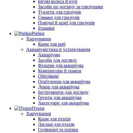
Бігові колеса й кулі
Засоби по догляду за гризунами
Туалети для гризунів
Гамаки для гризунів
Повідці й шлеї для гризунів
Іграшки
Рибки
Харчування
Корм для риб
Акваріумістика й устаткування
Акваріуми
Засоби для догляду
Фільтри для акваріума
Компресори й помпи
Обігрівачі
Освітлення для акваріума
Декор для акваріума
Інструменти для догляду
Ґрунти для акваріума
Аксесуари для акваріума
Птахи
Харчування
Корм для птахів
Ласощі для птахів
Годівниці та поїлки