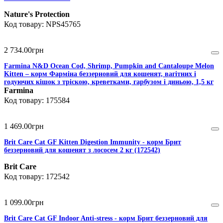
Nature's Protection
NPS45765
2 734
.
00
грн
Farmina N&D Ocean Cod, Shrimp, Pumpkin and Cantaloupe Melon
Kitten – корм Фарміна беззерновий для кошенят, вагітних і
годуючих кішок з тріскою, креветками, гарбузом і диньою, 1,5 кг
Farmina
175584
1 469
.
00
грн
Brit Care Cat GF Kitten Digestion Immunity - корм Брит
беззерновий для кошенят з лососем 2 кг (172542)
Brit Care
172542
1 099
.
00
грн
Brit Care Cat GF Indoor Anti-stress - корм Брит беззерновий для