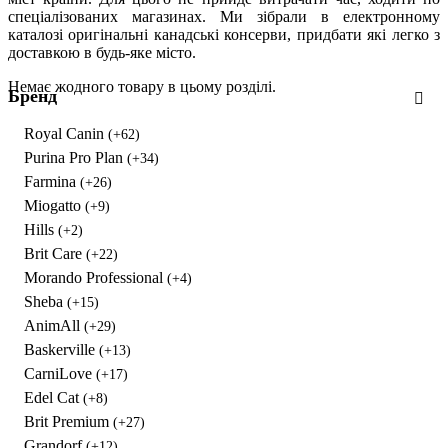
спеціалізованих магазинах. Ми зібрали в електронному
каталозі оригінальні канадські консерви, придбати які легко з
доставкою в будь-яке місто.
Немає жодного товару в цьому розділі.
Бренд
Royal Canin
(+62)
Purina Pro Plan
(+34)
Farmina
(+26)
Miogatto
(+9)
Hills
(+2)
Brit Care
(+22)
Morando Professional
(+4)
Sheba
(+15)
AnimAll
(+29)
Baskerville
(+13)
CarniLove
(+17)
Edel Cat
(+8)
Brit Premium
(+27)
Grandorf
(+12)