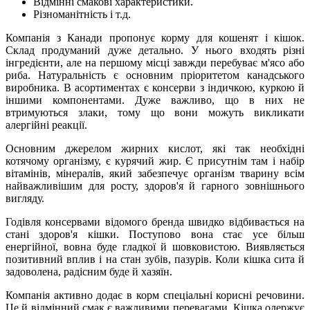
Відмінні смакові характеристики.
Різноманітність і т.д.
Компанія з Канади пропонує корму для кошенят і кішок.
Склад продуманий дуже детально. У нього входять різні
інгредієнти, але на першому місці завжди перебуває м'ясо або
риба. Натуральність є основним пріоритетом канадського
виробника. В асортиментах є консерви з індичкою, куркою й
іншими компонентами. Дуже важливо, що в них не
втримуються злаки, тому що вони можуть викликати
алергійні реакції.
Основним джерелом жирних кислот, які так необхідні
котячому організму, є курячий жир. Є присутнім там і набір
вітамінів, мінералів, який забезпечує організм тварину всім
найважливішим для росту, здоров'я й гарного зовнішнього
вигляду.
Годівля консервами відомого бренда швидко відбивається на
стані здоров'я кішки. Поступово вона стає усе більш
енергійної, вовна буде гладкої й шовковистою. Виявляється
позитивний вплив і на стан зубів, пазурів. Коли кішка сита й
задоволена, радісним буде й хазяїн.
Компанія активно додає в корм спеціальні корисні речовини.
Це й відмінний смак є важливими перевагами. Кішка одержує