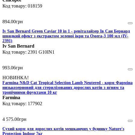
018159
894
.
00
грн
Iv San Bernard Green Caviar 10 in 1 - ревіталайзер Ів Сан Бернард
швидкий ефект з екстрактом зеленої ікри та Омега-3 100 мл (IV-
2391)
Iv San Bernard
2391 G10IN1
993
.
06
грн
НОВИНКА!
Farmina N&D Cat Tropical Selection Lamb Neutered - корм Фарміна
низькозерновий для стерилізованих дорослих котів з ягням та
тропічними фруктами 10 кг
Farmina
177902
4 575
.
00
грн
Сухий корм для дорослих котів мешкаючих у будинку Nature's
Protection Indoor 7кг