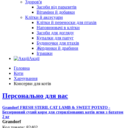
Здоров'я
Засоби від паразитів
Вітаміни й добавки
Клітки й аксесуари
Клітки й переноски для птахів
Наповнювачі в клітки
Засоби для догляду
Купалки для папуг
Будиночки для птахів
Жердинки й драбини
Іграшки
Акції
Головна
Коти
Харчування
Консерви для котів
Персонально для вас
Grandorf FRESH STERIL CAT LAMB & SWEET POTATO -
Беззерновий сухий корм для стерилізованих котів ягня з бататом
2 кг
Grandorf
82402