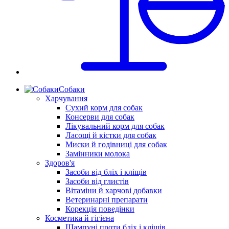
Собаки
Харчування
Сухий корм для собак
Консерви для собак
Лікувальний корм для собак
Ласощі й кістки для собак
Миски й годівниці для собак
Замінники молока
Здоров'я
Засоби від бліх і кліщів
Засоби від глистів
Вітаміни й харчові добавки
Ветеринарні препарати
Корекція поведінки
Косметика й гігієна
Шампуні проти бліх і кліщів