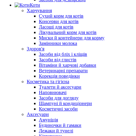
Коти
Харчування
Сухий корм для котів
Консерви для котів
Ласощі для котів
Лікувальний корм для котів
Миски й контейнери для корму
Замінники молока
Здоров'я
Засоби від бліх і кліщів
Засоби від глистів
Вітаміни й харчові добавки
Ветеринарні препарати
Корекція поведінки
Косметика та гігієна
Туалети й аксесуари
Наповнювачі
Засоби для догляду
Шампуні й кондиціонери
Косметичні засоби
Аксесуари
Амуніція
Будиночки й гамаки
Лежаки й тунелі