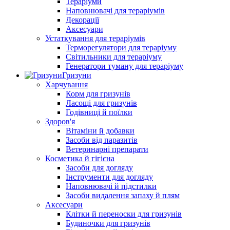
Тераріуми
Наповнювачі для тераріумів
Декорації
Аксесуари
Устаткування для тераріумів
Терморегулятори для тераріуму
Світильники для тераріуму
Генератори туману для тераріуму
Гризуни
Харчування
Корм для гризунів
Ласощі для гризунів
Годівниці й поїлки
Здоров'я
Вітаміни й добавки
Засоби від паразитів
Ветеринарні препарати
Косметика й гігієна
Засоби для догляду
Інструменти для догляду
Наповнювачі й підстилки
Засоби видалення запаху й плям
Аксесуари
Клітки й переноски для гризунів
Будиночки для гризунів