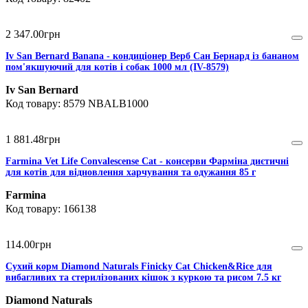
2 347
.
00
грн
Iv San Bernard Banana - кондиціонер Верб Сан Бернард із бананом
пом'якшуючий для котів і собак 1000 мл (IV-8579)
Iv San Bernard
8579 NBALB1000
1 881
.
48
грн
Farmina Vet Life Convalescense Cat - консерви Фарміна диєтичні
для котів для відновлення харчування та одужання 85 г
Farmina
166138
114
.
00
грн
Сухий корм Diamond Naturals Finicky Cat Chicken&Rice для
вибагливих та стерилізованих кішок з куркою та рисом 7.5 кг
Diamond Naturals