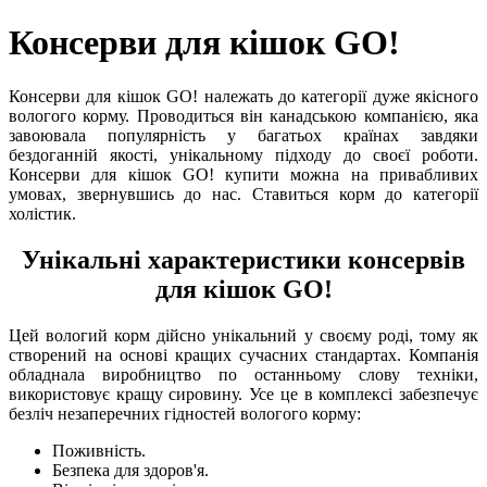
Консерви для кішок GO!
Консерви для кішок GO! належать до категорії дуже якісного
вологого корму. Проводиться він канадською компанією, яка
завоювала популярність у багатьох країнах завдяки
бездоганній якості, унікальному підходу до своєї роботи.
Консерви для кішок GO! купити можна на привабливих
умовах, звернувшись до нас. Ставиться корм до категорії
холістик.
Унікальні характеристики консервів
для кішок GO!
Цей вологий корм дійсно унікальний у своєму роді, тому як
створений на основі кращих сучасних стандартах. Компанія
обладнала виробництво по останньому слову техніки,
використовує кращу сировину. Усе це в комплексі забезпечує
безліч незаперечних гідностей вологого корму:
Поживність.
Безпека для здоров'я.