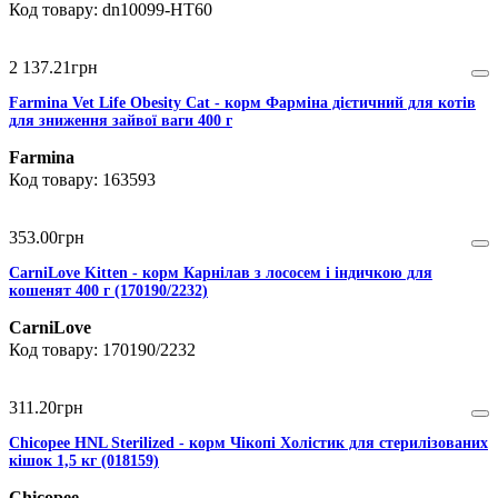
dn10099-HT60
2 137
.
21
грн
Farmina Vet Life Obesity Cat - корм Фарміна дієтичний для котів
для зниження зайвої ваги 400 г
Farmina
163593
353
.
00
грн
CarniLove Kitten - корм Карнілав з лососем і індичкою для
кошенят 400 г (170190/2232)
CarniLove
170190/2232
311
.
20
грн
Chicopee HNL Sterilized - корм Чікопі Холістик для стерилізованих
кішок 1,5 кг (018159)
Chicopee