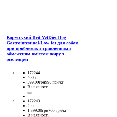
Корм сухий Brit VetDiet Dog
Gastrointestinal-Low fat для собак
при проблемах з травленням з
обмеженим вмістом жиру з
оселедцем
172244
400 г
399
.
00
грн
998 грн/кг
В наявності
172243
2 кг
1 399
.
00
грн
700 грн/кг
В наявності