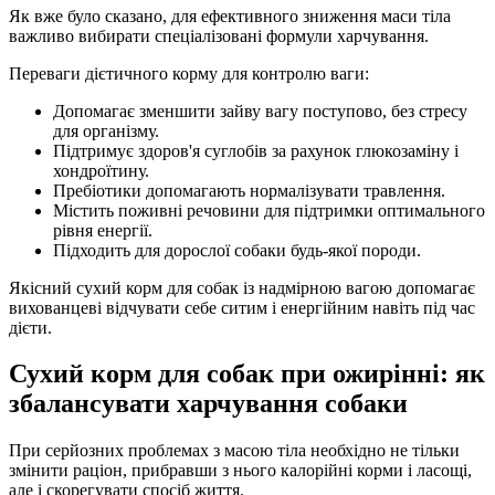
Як вже було сказано, для ефективного зниження маси тіла
важливо вибирати спеціалізовані формули харчування.
Переваги дієтичного корму для контролю ваги:
Допомагає зменшити зайву вагу поступово, без стресу
для організму.
Підтримує здоров'я суглобів за рахунок глюкозаміну і
хондроїтину.
Пребіотики допомагають нормалізувати травлення.
Містить поживні речовини для підтримки оптимального
рівня енергії.
Підходить для дорослої собаки будь-якої породи.
Якісний сухий корм для собак із надмірною вагою допомагає
вихованцеві відчувати себе ситим і енергійним навіть під час
дієти.
Сухий корм для собак при ожирінні: як
збалансувати харчування собаки
При серйозних проблемах з масою тіла необхідно не тільки
змінити раціон, прибравши з нього калорійні корми і ласощі,
але і скорегувати спосіб життя.