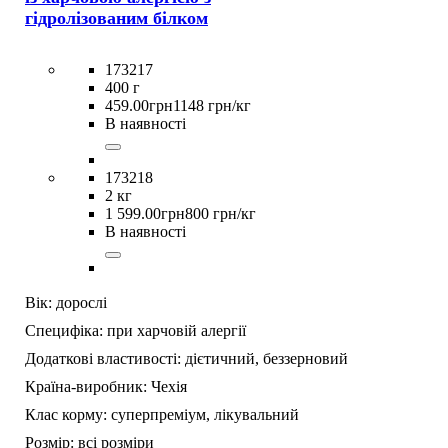
гідролізованим білком
173217
400 г
459
.
00
грн
1148 грн/кг
В наявності
173218
2 кг
1 599
.
00
грн
800 грн/кг
В наявності
Вік:
дорослі
Специфіка:
при харчовій алергії
Додаткові властивості:
дієтичний,
беззерновий
Країна-виробник:
Чехія
Клас корму:
суперпреміум,
лікувальний
Розмір:
всі розміри