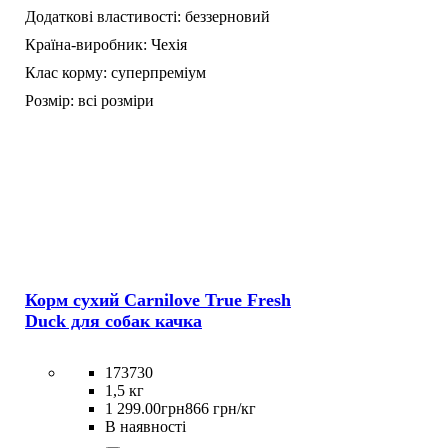
Додаткові властивості:
беззерновий
Країна-виробник:
Чехія
Клас корму:
суперпреміум
Розмір:
всі розміри
Корм сухий Carnilove True Fresh
Duck для cобак качка
173730
1,5 кг
1 299
.
00
грн
866 грн/кг
В наявності