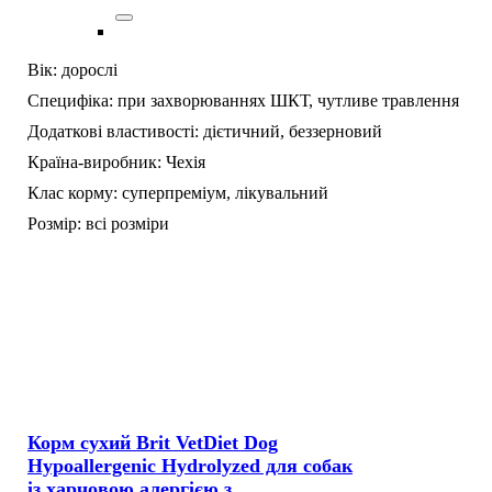
Вік:
дорослі
Специфіка:
при захворюваннях ШКТ,
чутливе травлення
Додаткові властивості:
дієтичний,
беззерновий
Країна-виробник:
Чехія
Клас корму:
суперпреміум,
лікувальний
Розмір:
всі розміри
Корм сухий Brit VetDiet Dog
Hypoallergenic Hydrolyzed для собак
із харчовою алергією з