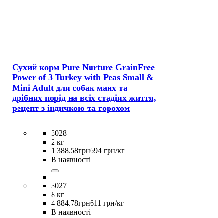
Сухий корм Pure Nurture GrainFree
Power of 3 Turkey with Peas Small &
Mini Adult для собак маих та
дрібних порід на всіх стадіях життя,
рецепт з індичкою та горохом
3028
2 кг
1 388
.
58
грн
694 грн/кг
В наявності
3027
8 кг
4 884
.
78
грн
611 грн/кг
В наявності