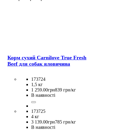
Корм сухий Carnilove True Fresh
Beef для cобак яловичина
173724
1,5 кг
1 259
.
00
грн
839 грн/кг
В наявності
173725
4 кг
3 139
.
00
грн
785 грн/кг
В наявності