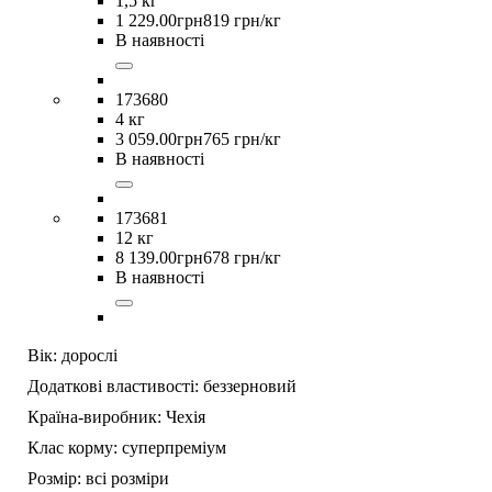
1,5 кг
1 229
.
00
грн
819 грн/кг
В наявності
173680
4 кг
3 059
.
00
грн
765 грн/кг
В наявності
173681
12 кг
8 139
.
00
грн
678 грн/кг
В наявності
Вік:
дорослі
Додаткові властивості:
беззерновий
Країна-виробник:
Чехія
Клас корму:
суперпреміум
Розмір:
всі розміри