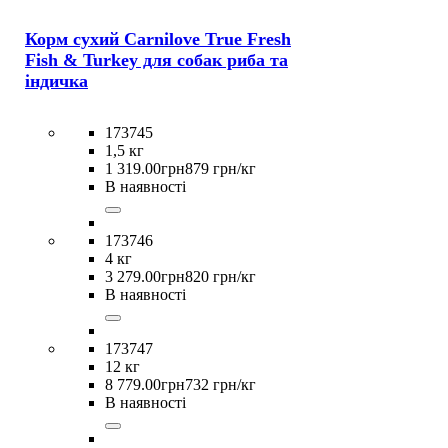
Корм сухий Carnilove True Fresh
Fish & Turkey для cобак риба та
індичка
173745
1,5 кг
1 319
.
00
грн
879 грн/кг
В наявності
173746
4 кг
3 279
.
00
грн
820 грн/кг
В наявності
173747
12 кг
8 779
.
00
грн
732 грн/кг
В наявності