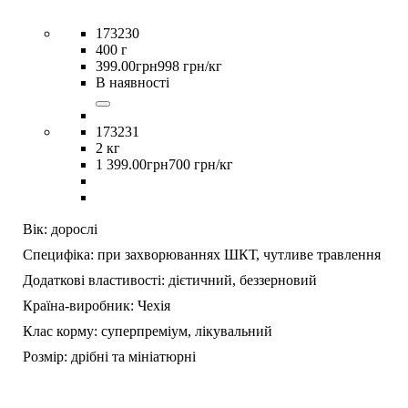
173230
400 г
399
.
00
грн
998 грн/кг
В наявності
173231
2 кг
1 399
.
00
грн
700 грн/кг
Вік:
дорослі
Специфіка:
при захворюваннях ШКТ,
чутливе травлення
Додаткові властивості:
дієтичний,
беззерновий
Країна-виробник:
Чехія
Клас корму:
суперпреміум,
лікувальний
Розмір:
дрібні та мініатюрні