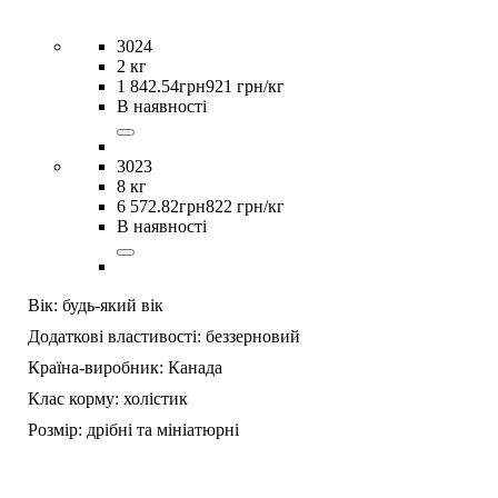
3024
2 кг
1 842
.
54
грн
921 грн/кг
В наявності
3023
8 кг
6 572
.
82
грн
822 грн/кг
В наявності
Вік:
будь-який вік
Додаткові властивості:
беззерновий
Країна-виробник:
Канада
Клас корму:
холістик
Розмір:
дрібні та мініатюрні