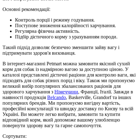
Основні рекомендації:
Контроль порції і режиму годування.
Поступове зниження калорійності харчування.
Регулярна фізична активність.
Підбір дієтичного корму з урахуванням породи.
Такий підхід дозволяє безпечно зменшити зайву вагу і
підтримувати здоров'я вихованця.
В інтернет-магазині Petmart можна замовити якісний сухий
корм для собак із надмірною вагою за доступною ціною. У
каталозі представлені дієтичні раціони для контролю ваги, які
підходять для собак різних порід і віку. Також ми пропонуємо
великий вибір популярних збалансованих раціонів для
здорового харчування з
Німеччини
, Франції, Італії. Завжди в
наявності продукція
Belcando
, Baskerville, Grandorf та інших
популярних брендів. Ми пропонуємо вигідну вартість,
професійні консультації та швидку доставку по Києву та всій
Україні. Ви можете легко вибрати, замовити та купити
відповідний корм, який допоможе вашому улюбленцю
повернути здорову вагу та гарне самопочуття.
Сортувати: