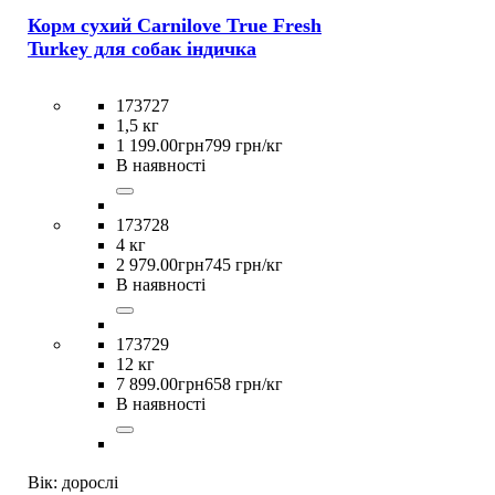
Корм сухий Carnilove True Fresh
Turkey для cобак індичка
173727
1,5 кг
1 199
.
00
грн
799 грн/кг
В наявності
173728
4 кг
2 979
.
00
грн
745 грн/кг
В наявності
173729
12 кг
7 899
.
00
грн
658 грн/кг
В наявності
Вік:
дорослі