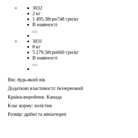
3032
2 кг
1 495
.
38
грн
748 грн/кг
В наявності
3031
8 кг
5 279
.
58
грн
660 грн/кг
В наявності
Вік:
будь-який вік
Додаткові властивості:
беззерновий
Країна-виробник:
Канада
Клас корму:
холістик
Розмір:
дрібні та мініатюрні