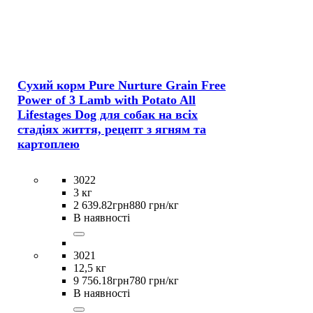
Сухий корм Pure Nurture Grain Free
Power of 3 Lamb with Potato All
Lifestages Dog для собак на всіх
стадіях життя, рецепт з ягням та
картоплею
3022
3 кг
2 639
.
82
грн
880 грн/кг
В наявності
3021
12,5 кг
9 756
.
18
грн
780 грн/кг
В наявності