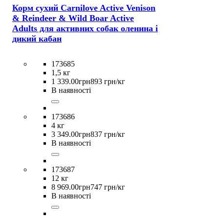
Корм сухий Carnilove Active Venison
& Reindeer & Wild Boar Active
Adults для активних cобак оленина і
дикий кабан
173685
1,5 кг
1 339
.
00
грн
893 грн/кг
В наявності
173686
4 кг
3 349
.
00
грн
837 грн/кг
В наявності
173687
12 кг
8 969
.
00
грн
747 грн/кг
В наявності