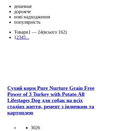
дешевше
дорожче
нові надходження
популярність
Товари
1 —
24
(всього 162)
1
2
3
4
5
...
Сухий корм Pure Nurture Grain Free
Power of 3 Turkey with Potato All
Lifestages Dog для собак на всіх
стадіях життя, рецепт з індичкою та
картоплею
3026