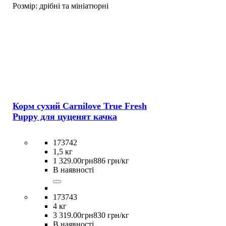
Розмір:
дрібні та мініатюрні
Корм сухий Carnilove True Fresh
Puppy для цуценят качка
173742
1,5 кг
1 329
.
00
грн
886 грн/кг
В наявності
173743
4 кг
3 319
.
00
грн
830 грн/кг
В наявності