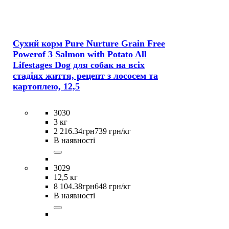
Сухий корм Pure Nurture Grain Free
Powerof 3 Salmon with Potato All
Lifestages Dog для собак на всіх
стадіях життя, рецепт з лососем та
картоплею, 12,5
3030
3 кг
2 216
.
34
грн
739 грн/кг
В наявності
3029
12,5 кг
8 104
.
38
грн
648 грн/кг
В наявності