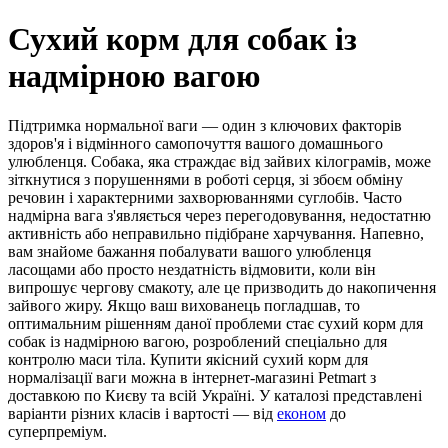
Сухий корм для собак із
надмірною вагою
Підтримка нормальної ваги — один з ключових факторів
здоров'я і відмінного самопочуття вашого домашнього
улюбленця. Собака, яка страждає від зайвих кілограмів, може
зіткнутися з порушеннями в роботі серця, зі збоєм обміну
речовин і характерними захворюваннями суглобів. Часто
надмірна вага з'являється через перегодовування, недостатню
активність або неправильно підібране харчування. Напевно,
вам знайоме бажання побалувати вашого улюбленця
ласощами або просто нездатність відмовити, коли він
випрошує чергову смакоту, але це призводить до накопичення
зайвого жиру. Якщо ваш вихованець погладшав, то
оптимальним рішенням даної проблеми стає сухий корм для
собак із надмірною вагою, розроблений спеціально для
контролю маси тіла. Купити якісний сухий корм для
нормалізації ваги можна в інтернет-магазині Petmart з
доставкою по Києву та всій Україні. У каталозі представлені
варіанти різних класів і вартості — від
економ
до
суперпреміум.