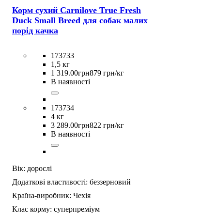
Корм сухий Carnilove True Fresh
Duck Small Breed для cобак малих
порід качка
173733
1,5 кг
1 319
.
00
грн
879 грн/кг
В наявності
173734
4 кг
3 289
.
00
грн
822 грн/кг
В наявності
Вік:
дорослі
Додаткові властивості:
беззерновий
Країна-виробник:
Чехія
Клас корму:
суперпреміум