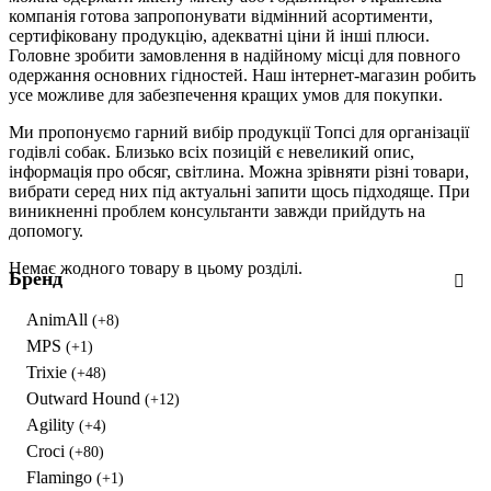
компанія готова запропонувати відмінний асортименти,
сертифіковану продукцію, адекватні ціни й інші плюси.
Головне зробити замовлення в надійному місці для повного
одержання основних гідностей. Наш інтернет-магазин робить
усе можливе для забезпечення кращих умов для покупки.
Ми пропонуємо гарний вибір продукції Топсі для організації
годівлі собак. Близько всіх позицій є невеликий опис,
інформація про обсяг, світлина. Можна зрівняти різні товари,
вибрати серед них під актуальні запити щось підходяще. При
виникненні проблем консультанти завжди прийдуть на
допомогу.
Немає жодного товару в цьому розділі.
Бренд
AnimAll
(+8)
MPS
(+1)
Trixie
(+48)
Outward Hound
(+12)
Agility
(+4)
Croci
(+80)
Flamingo
(+1)