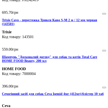
695
.
70
грн
Trixie Cavo - перестежка Трикси Каво S-M 2 м / 12 мм черная
(143501)
Trixie
143501
559
.
00
грн
Шампунь "Досконалий догляд" для собак та котів Total Care
HOME FOOD Beauty, 200 мл
HOME FOOD
7000004
396
.
00
грн
Сечогінний засіб для собак Ceva Isemid 4мг (412мг)/блістер 10 таб
Ceva