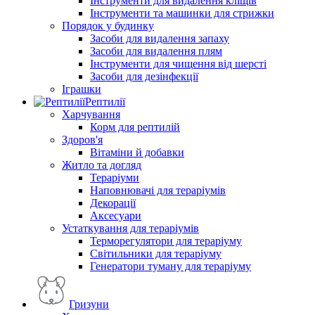
Інструменти для видалення кліщів
Інструменти та машинки для стрижки
Порядок у будинку
Засоби для видалення запаху
Засоби для видалення плям
Інструменти для чищення від шерсті
Засоби для дезінфекції
Іграшки
Рептилії
Харчування
Корм для рептилій
Здоров'я
Вітаміни й добавки
Житло та догляд
Тераріуми
Наповнювачі для тераріумів
Декорації
Аксесуари
Устаткування для тераріумів
Терморегулятори для тераріуму
Світильники для тераріуму
Генератори туману для тераріуму
Гризуни