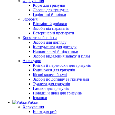
Харчування
Корм для гризунів
Ласощі для гризунів
Годівниці й поїлки
Здоров'я
Вітаміни й добавки
Засоби від паразитів
Ветеринарні препарати
Косметика й гігієна
Засоби для догляду
Інструменти для догляду
Наповнювачі й підстилки
Засоби видалення запаху й плям
Аксесуари
Клітки й переноски для гризунів
Будиночки для гризунів
Бігові колеса й кулі
Засоби по догляду за гризунами
Туалети для гризунів
Гамаки для гризунів
Повідці й шлеї для гризунів
Іграшки
Рибки
Харчування
Корм для риб