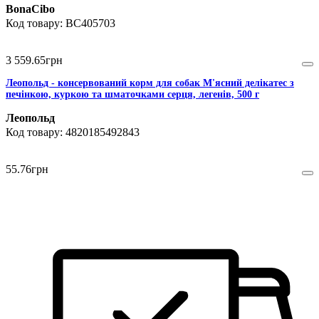
BonaCibo
BC405703
3 559
.
65
грн
Леопольд - консервований корм для собак М'ясний делікатес з
печінкою, куркою та шматочками серця, легенів, 500 г
Леопольд
4820185492843
55
.
76
грн