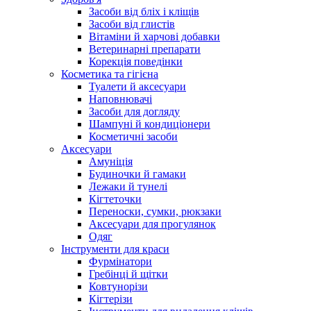
Засоби від бліх і кліщів
Засоби від глистів
Вітаміни й харчові добавки
Ветеринарні препарати
Корекція поведінки
Косметика та гігієна
Туалети й аксесуари
Наповнювачі
Засоби для догляду
Шампуні й кондиціонери
Косметичні засоби
Аксесуари
Амуніція
Будиночки й гамаки
Лежаки й тунелі
Кігтеточки
Переноски, сумки, рюкзаки
Аксесуари для прогулянок
Одяг
Інструменти для краси
Фурмінатори
Гребінці й щітки
Ковтунорізи
Кігтерізи