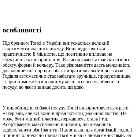
особливості
Під брендом Топсі в Україні випускається великий
асортименти якісного посуду. Вона відрізняється
практичністю й міцністю, що позитивно впливає на
ефективність використання. Є в асортиментах миски різного
обсягу, форми й кольору. Таке різноманіття дасть можливість
для конкретної породи собак вибрати ідеальний розв'язок.
Годівля автоматично стає набагато зручніше, продуктивніше.
Тварина зможе їсти в одному місці зі свого улюбленого
посуду, до якого звикає досить швидко.
У виробництві собачої посуду Топсі використовуються різні
матеріали, але всі вони відрізняються ідеальною якістю. Це
може бути міцний пластик, нержавіюча сталь і т.д.
Асортименти максимально широкий, що дозволить
задовольнити різні запити. Наприклад, для організації годівлі
й поїння одночасно придасться миска із двома ємностями. За