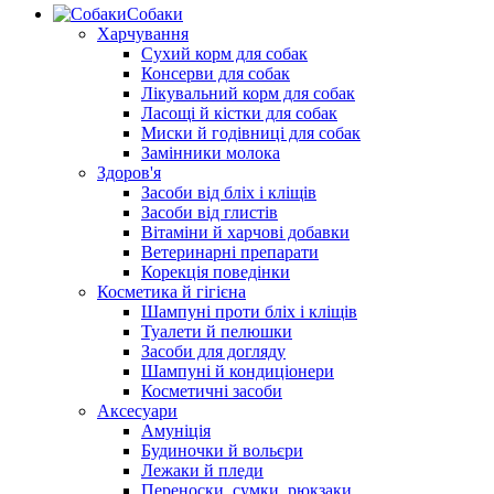
Собаки
Харчування
Сухий корм для собак
Консерви для собак
Лікувальний корм для собак
Ласощі й кістки для собак
Миски й годівниці для собак
Замінники молока
Здоров'я
Засоби від бліх і кліщів
Засоби від глистів
Вітаміни й харчові добавки
Ветеринарні препарати
Корекція поведінки
Косметика й гігієна
Шампуні проти бліх і кліщів
Туалети й пелюшки
Засоби для догляду
Шампуні й кондиціонери
Косметичні засоби
Аксесуари
Амуніція
Будиночки й вольєри
Лежаки й пледи
Переноски, сумки, рюкзаки