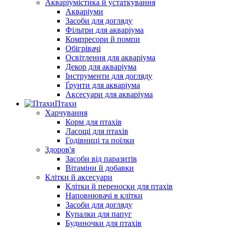
Акваріумістика й устаткування
Акваріуми
Засоби для догляду
Фільтри для акваріума
Компресори й помпи
Обігрівачі
Освітлення для акваріума
Декор для акваріума
Інструменти для догляду
Ґрунти для акваріума
Аксесуари для акваріума
Птахи
Харчування
Корм для птахів
Ласощі для птахів
Годівниці та поїлки
Здоров'я
Засоби від паразитів
Вітаміни й добавки
Клітки й аксесуари
Клітки й переноски для птахів
Наповнювачі в клітки
Засоби для догляду
Купалки для папуг
Будиночки для птахів