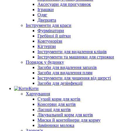
Аксесуари для прогулянок
Іграшки
Одяг
Дверцята
Інструменти для краси
Фурмінатори
Гребінці й щітки
Ковтунорізи
Кігтерізи
Інструменти для видалення кліщів
Інструменти та машинки для стрижки
Порядок у будинку
Засоби для видалення запахів
Засоби для видалення плям
Інструменти для чищення від шерсті
Засоби для дезінфекції
Коти
Харчування
Сухий корм для котів
Консерви для котів
Ласощі для котів
Лікувальний корм для котів
Миски й контейнери для корму
Замінники молока
Здоров'я