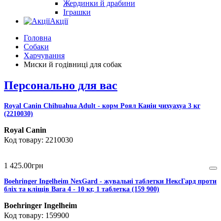
Жердинки й драбини
Іграшки
Акції
Головна
Собаки
Харчування
Миски й годівниці для собак
Персонально для вас
Royal Canin Chihuahua Adult - корм Роял Канін чихуахуа 3 кг
(2210030)
Royal Canin
2210030
1 425
.
00
грн
Boehringer Ingelheim NexGard - жувальні таблетки НексГард проти
бліх та кліщів Вага 4 - 10 кг, 1 таблетка (159 900)
Boehringer Ingelheim
159900