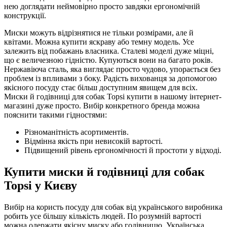
нею доглядати неймовірно просто завдяки ергономічній
конструкції.
Миски можуть відрізнятися не тільки розмірами, але й
квітами. Можна купити яскраву або темну модель. Усе
залежить від побажань власника. Сталеві моделі дуже міцні,
що є величезною гідністю. Купуються вони на багато років.
Нержавіюча сталь, яка виглядає просто чудово, упорається без
проблем із впливами з боку. Радість вихованця за допомогою
якісного посуду стає більш доступним явищем для всіх.
Миски й годівниці для собак Topsi купити в нашому інтернет-
магазині дуже просто. Вибір конкретного бренда можна
пояснити такими гідностями:
Різноманітність асортиментів.
Відмінна якість при невисокій вартості.
Підвищений рівень ергономічності й простоти у відході.
Купити миски й годівниці для собак
Topsi у Києву
Вибір на користь посуду для собак від українського виробника
робить усе більшу кількість людей. По розумній вартості
можна одержати якісну миску або годівницю. Українська