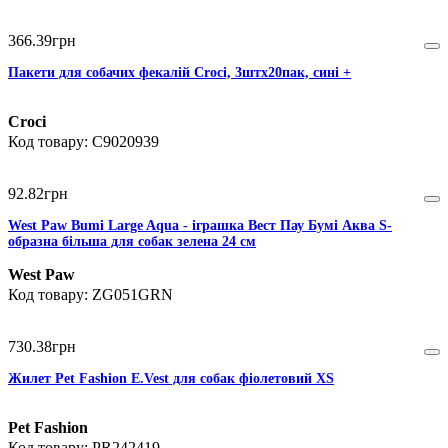
366
.
39
грн
Пакети для собачих фекалій Сroci, 3штx20пак, сині +
Croci
C9020939
92
.
82
грн
West Paw Bumi Large Aqua - іграшка Вест Пау Бумі Аква S-
образна більша для собак зелена 24 см
West Paw
ZG051GRN
730
.
38
грн
Жилет Pet Fashion E.Vest для собак фіолетовий XS
Pet Fashion
PR242419