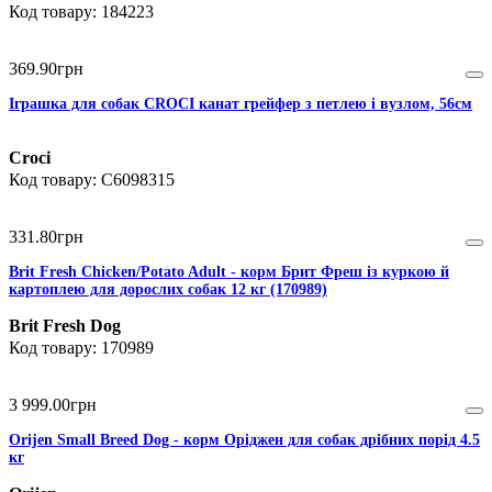
184223
369
.
90
грн
Іграшка для собак CROCI канат грейфер з петлею і вузлом, 56см
Croci
C6098315
331
.
80
грн
Brit Fresh Chicken/Potato Adult - корм Брит Фреш із куркою й
картоплею для дорослих собак 12 кг (170989)
Brit Fresh Dog
170989
3 999
.
00
грн
Orijen Small Breed Dog - корм Оріджен для собак дрібних порід 4.5
кг