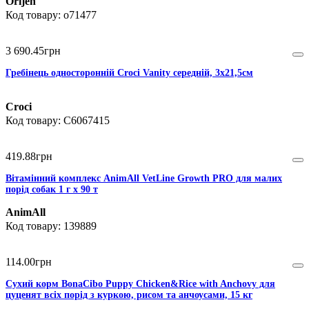
Orijen
o71477
3 690
.
45
грн
Гребінець односторонній Croci Vanity середній, 3х21,5см
Croci
C6067415
419
.
88
грн
Вітамінний комплекс AnimAll VetLine Growth PRO для малих
порід собак 1 г х 90 т
AnimAll
139889
114
.
00
грн
Сухий корм BonaCibo Puppy Chicken&Rice with Anchovy для
цуценят всіх порід з куркою, рисом та анчоусами, 15 кг