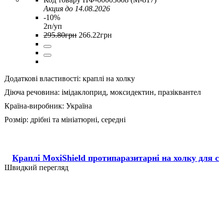
Акция до 14.08.2026
-10%
2п/уп
295
.
80
грн
266
.
22
грн
Додаткові властивості:
краплі на холку
Діюча речовина:
імідаклоприд,
моксидектин,
празіквантел
Країна-виробник:
Україна
Розмір:
дрібні та мініатюрні,
середні
Краплі MoxiShield протипаразитарні на холку для со
Швидкий перегляд