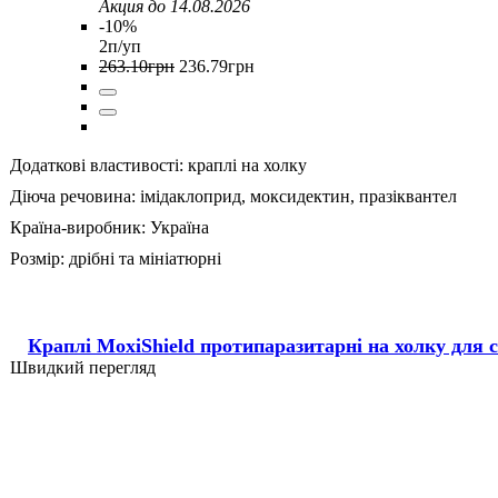
Акция до 14.08.2026
-10%
2п/уп
263
.
10
грн
236
.
79
грн
Додаткові властивості:
краплі на холку
Діюча речовина:
імідаклоприд,
моксидектин,
празіквантел
Країна-виробник:
Україна
Розмір:
дрібні та мініатюрні
Краплі MoxiShield протипаразитарні на холку для со
Швидкий перегляд