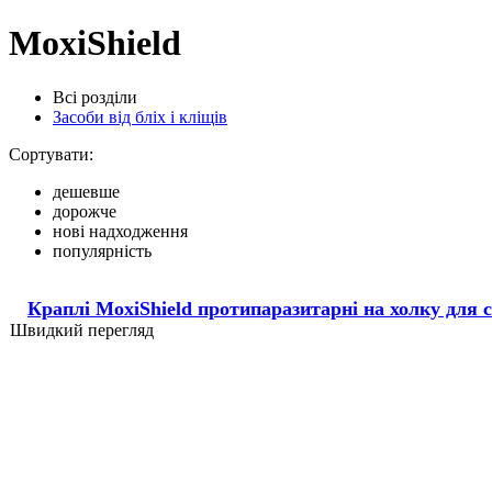
MoxiShield
Всі розділи
Засоби від бліх і кліщів
Сортувати:
дешевше
дорожче
нові надходження
популярність
Краплі MoxiShield протипаразитарні на холку для со
Швидкий перегляд