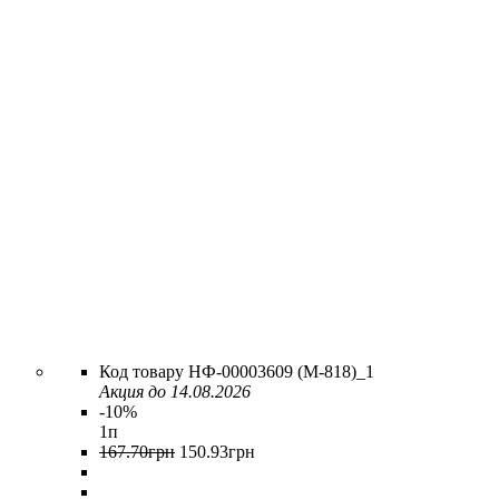
НФ-00003609 (M-818)_1
Акция до 14.08.2026
-10%
1п
167
.
70
грн
150
.
93
грн