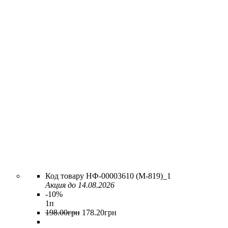
НФ-00003610 (M-819)_1
Акция до 14.08.2026
-10%
1п
198
.
00
грн
178
.
20
грн