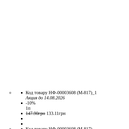
НФ-00003608 (M-817)_1
Акция до 14.08.2026
-10%
1п
147
.
90
грн
133
.
11
грн
НФ-00003608 (M-817)