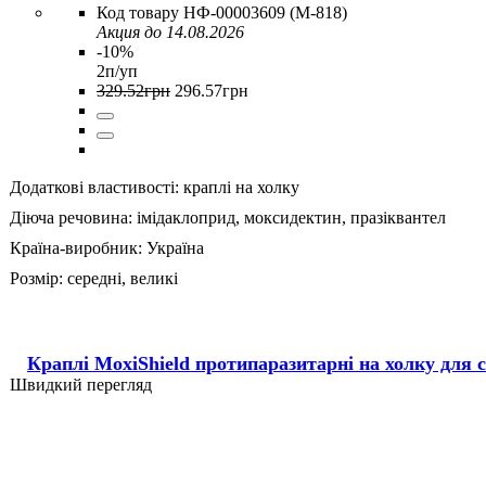
НФ-00003609 (M-818)
Акция до 14.08.2026
-10%
2п/уп
329
.
52
грн
296
.
57
грн
Додаткові властивості:
краплі на холку
Діюча речовина:
імідаклоприд,
моксидектин,
празіквантел
Країна-виробник:
Україна
Розмір:
середні,
великі
Краплі MoxiShield протипаразитарні на холку для со
Швидкий перегляд