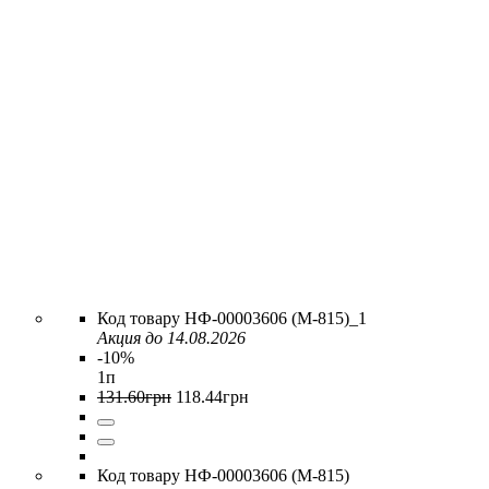
НФ-00003606 (M-815)_1
Акция до 14.08.2026
-10%
1п
131
.
60
грн
118
.
44
грн
НФ-00003606 (M-815)