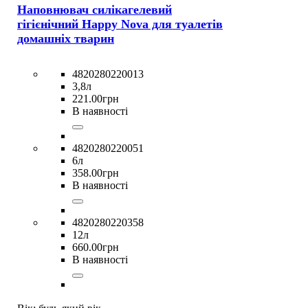
Наповнювач силікагелевий
гігієнічний Happy Nova для туалетів
домашніх тварин
4820280220013
3,8л
221
.
00
грн
В наявності
4820280220051
6л
358
.
00
грн
В наявності
4820280220358
12л
660
.
00
грн
В наявності