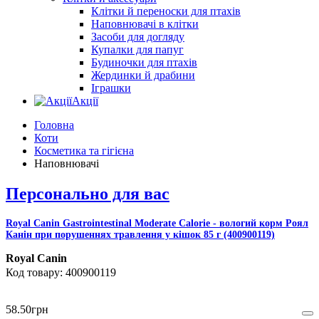
Клітки й переноски для птахів
Наповнювачі в клітки
Засоби для догляду
Купалки для папуг
Будиночки для птахів
Жердинки й драбини
Іграшки
Акції
Головна
Коти
Косметика та гігієна
Наповнювачі
Персонально для вас
Royal Canin Gastrointestinal Moderate Calorie - вологий корм Роял
Канiн при порушеннях травлення у кішок 85 г (400900119)
Royal Canin
400900119
58
.
50
грн