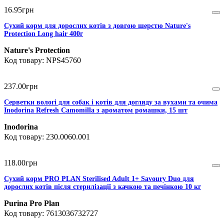
16
.
95
грн
Сухий корм для дорослих котів з довгою шерстю Nature's
Protection Long hair 400г
Nature's Protection
NPS45760
237
.
00
грн
Серветки вологі для собак і котів для догляду за вухами та очима
Inodorina Refresh Camomilla з ароматом ромашки, 15 шт
Inodorina
230.0060.001
118
.
00
грн
Сухий корм PRO PLAN Sterilised Adult 1+ Savoury Duo для
дорослих котів після стерилізації з качкою та печінкою 10 кг
Purina Pro Plan
7613036732727