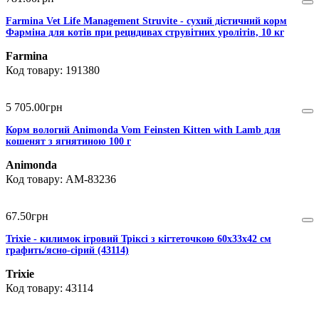
Farmina Vet Life Management Struvite - сухий дієтичний корм
Фарміна для котів при рецидивах струвітних уролітів, 10 кг
Farmina
191380
5 705
.
00
грн
Корм вологий Animonda Vom Feinsten Kitten with Lamb для
кошенят з ягнятиною 100 г
Animonda
AM-83236
67
.
50
грн
Trixie - килимок ігровий Тріксі з кігтеточкою 60х33х42 см
графить/ясно-сірий (43114)
Trixie
43114