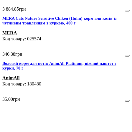
3 884
.
85
грн
MERA Cats Nature Sensitive Chiken (Huhn) корм для котів із
чутливим травленням з куркою, 400 г
MERA
025574
346
.
38
грн
Вологий корм для котів AnimAll Platinum, ніжний паштет з
курки, 70 г
AnimAll
180480
35
.
00
грн