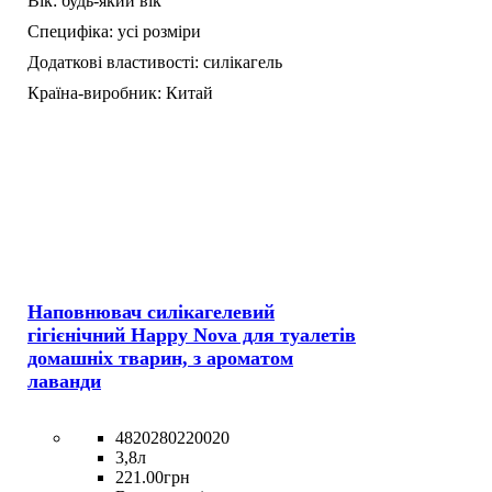
Вік:
будь-який вік
Специфіка:
усі розміри
Додаткові властивості:
силікагель
Країна-виробник:
Китай
Наповнювач силікагелевий
гігієнічний Happy Nova для туалетів
домашніх тварин, з ароматом
лаванди
4820280220020
3,8л
221
.
00
грн