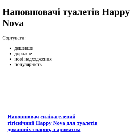
Наповнювачі туалетів Happy
Nova
Сортувати:
дешевше
дорожче
нові надходження
популярність
Наповнювач силікагелевий
гігієнічний Happy Nova для туалетів
домашніх тварин, з ароматом