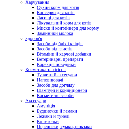
Харчування
Сухий корм для котів
Консерви для котів
Ласощі для котів
Лікувальний корм для котів
Миски й контейнери для корму
Замінники молока
Здоров'я
Засоби від бліх і кліщів
Засоби від глистів
Вітаміни й харчові добавки
Ветеринарні препарати
Корекція поведінки
Косметика та гігієна
Туалети й аксесуари
Наповнювачі
Засоби для догляду
Шампуні й кондиціонери
Косметичні засоби
Аксесуари
Амуніція
Будиночки й гамаки
Лежаки й тунелі
Кігтеточки
Переноски, сумки, рюкзаки