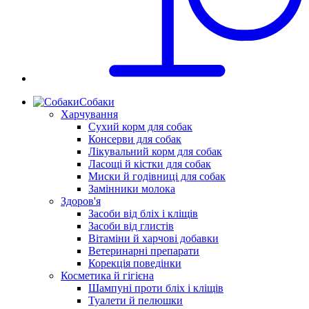
Собаки
Харчування
Сухий корм для собак
Консерви для собак
Лікувальний корм для собак
Ласощі й кістки для собак
Миски й годівниці для собак
Замінники молока
Здоров'я
Засоби від бліх і кліщів
Засоби від глистів
Вітаміни й харчові добавки
Ветеринарні препарати
Корекція поведінки
Косметика й гігієна
Шампуні проти бліх і кліщів
Туалети й пелюшки