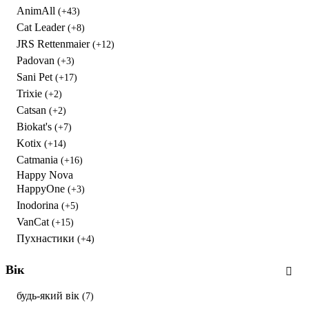
AnimAll
(+43)
Cat Leader
(+8)
JRS Rettenmaier
(+12)
Padovan
(+3)
Sani Pet
(+17)
Trixie
(+2)
Catsan
(+2)
Biokat's
(+7)
Kotix
(+14)
Catmania
(+16)
Happy Nova
HappyOne
(+3)
Inodorina
(+5)
VanCat
(+15)
Пухнастики
(+4)
Вік
будь-який вік
(7)