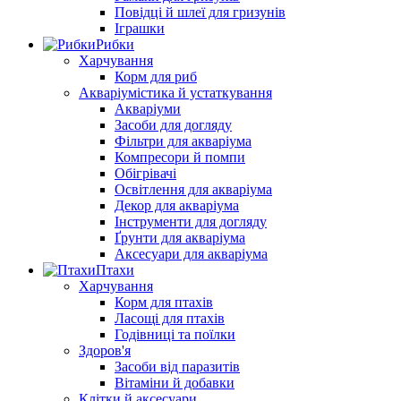
Повідці й шлеї для гризунів
Іграшки
Рибки
Харчування
Корм для риб
Акваріумістика й устаткування
Акваріуми
Засоби для догляду
Фільтри для акваріума
Компресори й помпи
Обігрівачі
Освітлення для акваріума
Декор для акваріума
Інструменти для догляду
Ґрунти для акваріума
Аксесуари для акваріума
Птахи
Харчування
Корм для птахів
Ласощі для птахів
Годівниці та поїлки
Здоров'я
Засоби від паразитів
Вітаміни й добавки
Клітки й аксесуари