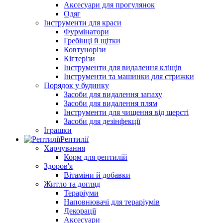
Аксесуари для прогулянок
Одяг
Інструменти для краси
Фурмінатори
Гребінці й щітки
Ковтунорізи
Кігтерізи
Інструменти для видалення кліщів
Інструменти та машинки для стрижки
Порядок у будинку
Засоби для видалення запаху
Засоби для видалення плям
Інструменти для чищення від шерсті
Засоби для дезінфекції
Іграшки
Рептилії
Харчування
Корм для рептилій
Здоров'я
Вітаміни й добавки
Житло та догляд
Тераріуми
Наповнювачі для тераріумів
Декорації
Аксесуари