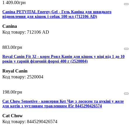
1 409
.
00
грн
Canina PETVITAL Energy-Gel - Гель Каніна для швидкого
відновлення для кішок і собак 100 мл (712106 AD)
Canina
712106 AD
883
.
00
грн
Royal Canin Fit 32 - корм Роял Канін для кішок у віці від 1 до 10
років у гарній фізичній формі 400 г (2520004)
Royal Canin
2520004
198
.
00
грн
Cat Chow Sensetive - консерви Кет Чау з лососем та цукіні у желе
для котів з чутливим травленням 85г 8445290426574
Cat Chow
8445290426574