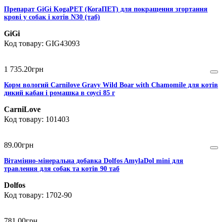
Препарат GiGi KogaPET (КогаПЕТ) для покращення згортання
крові у собак і котів N30 (таб)
GiGi
GIG43093
1 735
.
20
грн
Корм вологий Carnilove Gravy Wild Boar with Chamomile для котів
дикий кабан і ромашка в соусі 85 г
CarniLove
101403
89
.
00
грн
Вітамінно-мінеральна добавка Dolfos AmylaDol mini для
травлення для собак та котів 90 таб
Dolfos
1702-90
781
.
00
грн