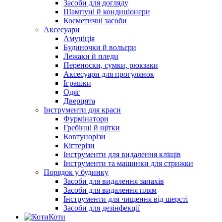
Засоби для догляду
Шампуні й кондиціонери
Косметичні засоби
Аксесуари
Амуніція
Будиночки й вольєри
Лежаки й пледи
Переноски, сумки, рюкзаки
Аксесуари для прогулянок
Іграшки
Одяг
Дверцята
Інструменти для краси
Фурмінатори
Гребінці й щітки
Ковтунорізи
Кігтерізи
Інструменти для видалення кліщів
Інструменти та машинки для стрижки
Порядок у будинку
Засоби для видалення запахів
Засоби для видалення плям
Інструменти для чищення від шерсті
Засоби для дезінфекції
Коти