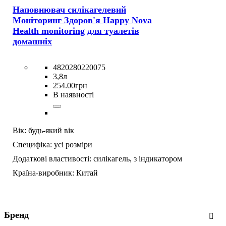
Наповнювач силікагелевий
Моніторинг Здоров'я Happy Nova
Health monitoring для туалетів
домашніх
4820280220075
3,8л
254
.
00
грн
В наявності
Вік:
будь-який вік
Специфіка:
усі розміри
Додаткові властивості:
силікагель,
з індикатором
Країна-виробник:
Китай
Бренд