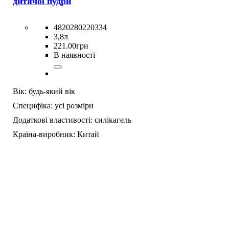
дитячої пудри
4820280220334
3,8л
221
.
00
грн
В наявності
Вік:
будь-який вік
Специфіка:
усі розміри
Додаткові властивості:
силікагель
Країна-виробник:
Китай