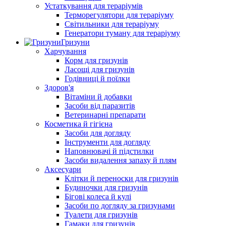
Устаткування для тераріумів
Терморегулятори для тераріуму
Світильники для тераріуму
Генератори туману для тераріуму
Гризуни
Харчування
Корм для гризунів
Ласощі для гризунів
Годівниці й поїлки
Здоров'я
Вітаміни й добавки
Засоби від паразитів
Ветеринарні препарати
Косметика й гігієна
Засоби для догляду
Інструменти для догляду
Наповнювачі й підстилки
Засоби видалення запаху й плям
Аксесуари
Клітки й переноски для гризунів
Будиночки для гризунів
Бігові колеса й кулі
Засоби по догляду за гризунами
Туалети для гризунів
Гамаки для гризунів