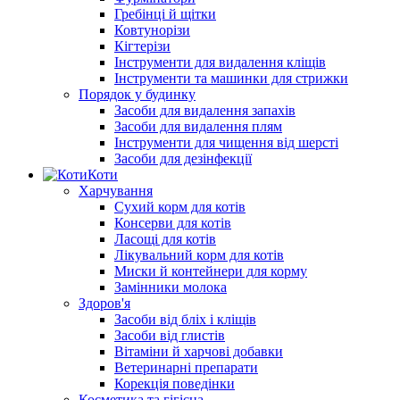
Гребінці й щітки
Ковтунорізи
Кігтерізи
Інструменти для видалення кліщів
Інструменти та машинки для стрижки
Порядок у будинку
Засоби для видалення запахів
Засоби для видалення плям
Інструменти для чищення від шерсті
Засоби для дезінфекції
Коти
Харчування
Сухий корм для котів
Консерви для котів
Ласощі для котів
Лікувальний корм для котів
Миски й контейнери для корму
Замінники молока
Здоров'я
Засоби від бліх і кліщів
Засоби від глистів
Вітаміни й харчові добавки
Ветеринарні препарати
Корекція поведінки
Косметика та гігієна