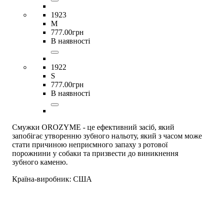
1923
M
777
.
00
грн
В наявності
1922
S
777
.
00
грн
В наявності
Смужки OROZYME - це ефективний засіб, який
запобігає утворенню зубного нальоту, який з часом може
стати причиною неприємного запаху з ротової
порожнини у собаки та призвести до виникнення
зубного каменю.
Країна-виробник:
США