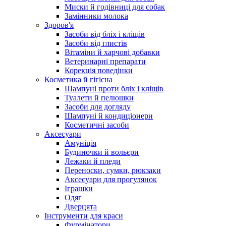
Миски й годівниці для собак
Замінники молока
Здоров'я
Засоби від бліх і кліщів
Засоби від глистів
Вітаміни й харчові добавки
Ветеринарні препарати
Корекція поведінки
Косметика й гігієна
Шампуні проти бліх і кліщів
Туалети й пелюшки
Засоби для догляду
Шампуні й кондиціонери
Косметичні засоби
Аксесуари
Амуніція
Будиночки й вольєри
Лежаки й пледи
Переноски, сумки, рюкзаки
Аксесуари для прогулянок
Іграшки
Одяг
Дверцята
Інструменти для краси
Фурмінатори