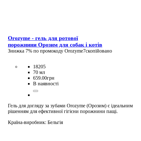
Orozyme - гель для ротової
порожнини Орозим для собак і котів
Знижка 7% по промокоду
Orozyme7
скопійовано
18205
70 мл
659
.
00
грн
В наявності
Гель для догляду за зубами Orozyme (Орозим) є ідеальним
рішенням для ефективної гігієни порожнини пащі.
Країна-виробник:
Бельгія