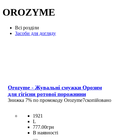
OROZYME
Всі розділи
Засоби для догляду
Orozyme - Жувальні смужки Орозим
для гігієни ротової порожнини
Знижка 7% по промокоду
Orozyme7
скопійовано
1921
L
777
.
00
грн
В наявності