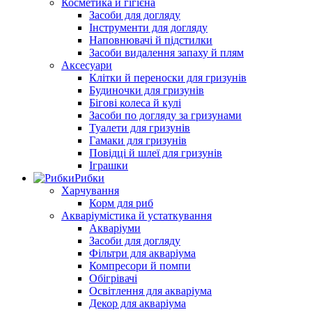
Косметика й гігієна
Засоби для догляду
Інструменти для догляду
Наповнювачі й підстилки
Засоби видалення запаху й плям
Аксесуари
Клітки й переноски для гризунів
Будиночки для гризунів
Бігові колеса й кулі
Засоби по догляду за гризунами
Туалети для гризунів
Гамаки для гризунів
Повідці й шлеї для гризунів
Іграшки
Рибки
Харчування
Корм для риб
Акваріумістика й устаткування
Акваріуми
Засоби для догляду
Фільтри для акваріума
Компресори й помпи
Обігрівачі
Освітлення для акваріума
Декор для акваріума