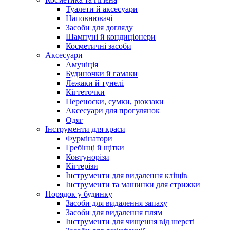
Туалети й аксесуари
Наповнювачі
Засоби для догляду
Шампуні й кондиціонери
Косметичні засоби
Аксесуари
Амуніція
Будиночки й гамаки
Лежаки й тунелі
Кігтеточки
Переноски, сумки, рюкзаки
Аксесуари для прогулянок
Одяг
Інструменти для краси
Фурмінатори
Гребінці й щітки
Ковтунорізи
Кігтерізи
Інструменти для видалення кліщів
Інструменти та машинки для стрижки
Порядок у будинку
Засоби для видалення запаху
Засоби для видалення плям
Інструменти для чищення від шерсті