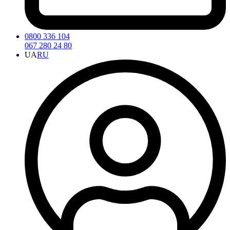
0800 336 104
067 280 24 80
UA
RU