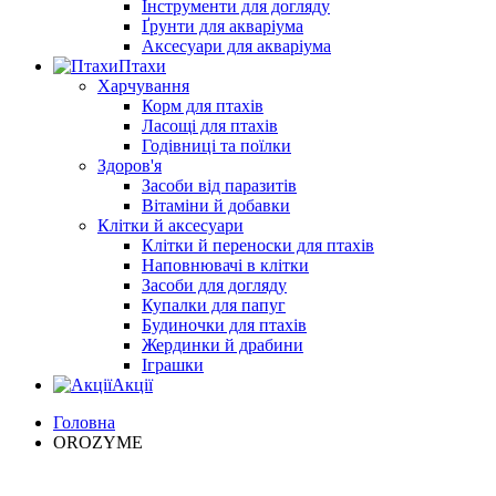
Інструменти для догляду
Ґрунти для акваріума
Аксесуари для акваріума
Птахи
Харчування
Корм для птахів
Ласощі для птахів
Годівниці та поїлки
Здоров'я
Засоби від паразитів
Вітаміни й добавки
Клітки й аксесуари
Клітки й переноски для птахів
Наповнювачі в клітки
Засоби для догляду
Купалки для папуг
Будиночки для птахів
Жердинки й драбини
Іграшки
Акції
Головна
OROZYME