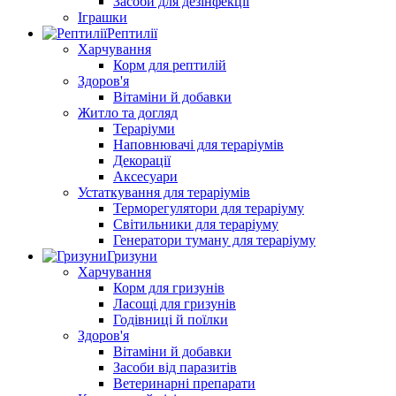
Засоби для дезінфекції
Іграшки
Рептилії
Харчування
Корм для рептилій
Здоров'я
Вітаміни й добавки
Житло та догляд
Тераріуми
Наповнювачі для тераріумів
Декорації
Аксесуари
Устаткування для тераріумів
Терморегулятори для тераріуму
Світильники для тераріуму
Генератори туману для тераріуму
Гризуни
Харчування
Корм для гризунів
Ласощі для гризунів
Годівниці й поїлки
Здоров'я
Вітаміни й добавки
Засоби від паразитів
Ветеринарні препарати