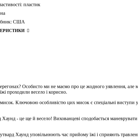
ластивості:
пластик
рна
бник:
США
ТЕРИСТИКИ
у перегонах? Особисто ми не маємо про це жодного уявлення, але
жі проходили весело і корисно.
 мисок. Ключовою особливістю цих мисок є спеціальні виступи у 
д Хаунд - це ще й весело! Вихованцеві сподобається маневрувати 
Аутвард Хаунд уповільнюють час прийому їжі і сприяють травленн