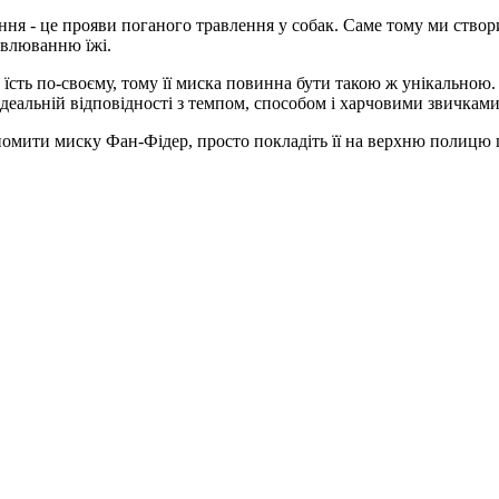
ріння - це прояви поганого травлення у собак. Саме тому ми ств
авлюванню їжі.
 їсть по-своєму, тому її миска повинна бути такою ж унікальною
ідеальній відповідності з темпом, способом і харчовими звичками
омити миску Фан-Фідер, просто покладіть її на верхню полицю п