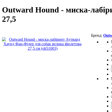
Outward Hound - миска-лабір
27,5
Outw