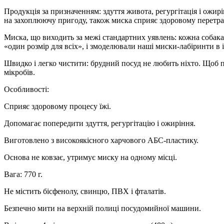
Продукція за призначенням: здуття живота, регургітація і ожи
на захоплюючу пригоду, також миска сприяє здоровому перетр
Миска, що виходить за межі стандартних уявлень: кожна собака
«один розмір для всіх», і змоделювали наші миски-лабіринти в 
Швидко і легко чистити: брудний посуд не любить ніхто. Щоб п
мікробів.
Особливості:
Сприяє здоровому процесу їжі.
Допомагає попередити здуття, регургітацію і ожиріння.
Виготовлено з високоякісного харчового АБС-пластику.
Основа не ковзає, утримує миску на одному місці.
Вага: 770 г.
Не містить бісфенолу, свинцю, ПВХ і фталатів.
Безпечно мити на верхній полиці посудомийної машини.