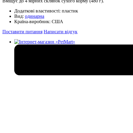
Вміщує до 4 мірних склянок сухого корму (480 г).
Додаткові властивості:
пластик
Вид:
одинарна
Країна-виробник:
США
Поставити питання
Написати відгук