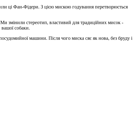
орили ці Фан-Фідери. З цією мискою годування перетворюється
. Ми змінили стереотип, властивий для традиційних мисок -
 вашої собаки.
осудомийної машини. Після чого миска сяє як нова, без бруду і