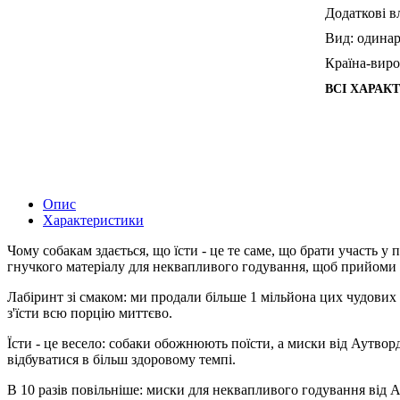
Додаткові в
Вид:
одина
Країна-виро
ВСІ ХАРАК
Опис
Характеристики
Чому собакам здається, що їсти - це те саме, що брати участь 
гнучкого матеріалу для неквапливого годування, щоб прийоми ї
Лабіринт зі смаком: ми продали більше 1 мільйона цих чудових
з'їсти всю порцію миттєво.
Їсти - це весело: собаки обожнюють поїсти, а миски від Аутвор
відбуватися в більш здоровому темпі.
В 10 разів повільніше: миски для неквапливого годування від 