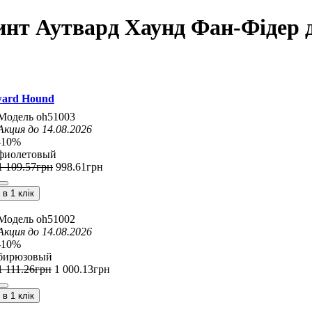
инт Аутвард Хаунд Фан-Фідер д
ard Hound
oh51003
Акция до 14.08.2026
-10%
фиолетовый
1 109
.
57
грн
998
.
61
грн
в 1 клік
oh51002
Акция до 14.08.2026
-10%
бирюзовый
1 111
.
26
грн
1 000
.
13
грн
в 1 клік