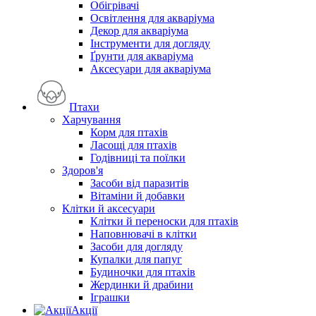
Обігрівачі
Освітлення для акваріума
Декор для акваріума
Інструменти для догляду
Ґрунти для акваріума
Аксесуари для акваріума
Птахи
Харчування
Корм для птахів
Ласощі для птахів
Годівниці та поїлки
Здоров'я
Засоби від паразитів
Вітаміни й добавки
Клітки й аксесуари
Клітки й переноски для птахів
Наповнювачі в клітки
Засоби для догляду
Купалки для папуг
Будиночки для птахів
Жердинки й драбини
Іграшки
Акції