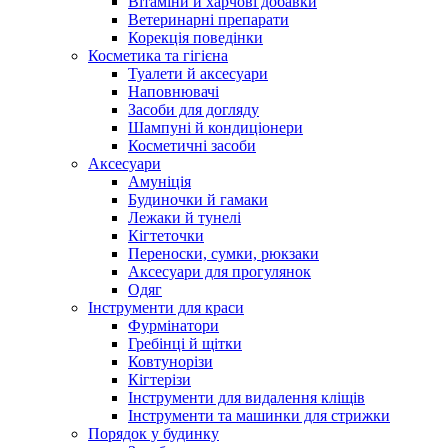
Вітаміни й харчові добавки
Ветеринарні препарати
Корекція поведінки
Косметика та гігієна
Туалети й аксесуари
Наповнювачі
Засоби для догляду
Шампуні й кондиціонери
Косметичні засоби
Аксесуари
Амуніція
Будиночки й гамаки
Лежаки й тунелі
Кігтеточки
Переноски, сумки, рюкзаки
Аксесуари для прогулянок
Одяг
Інструменти для краси
Фурмінатори
Гребінці й щітки
Ковтунорізи
Кігтерізи
Інструменти для видалення кліщів
Інструменти та машинки для стрижки
Порядок у будинку