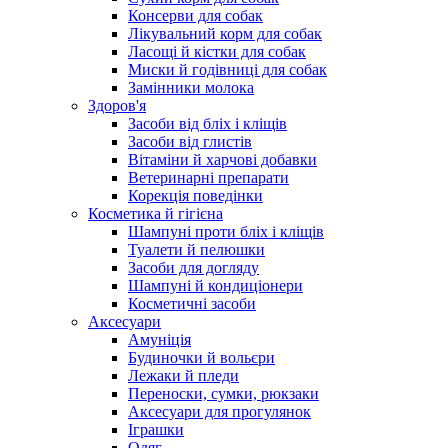
Консерви для собак
Лікувальний корм для собак
Ласощі й кістки для собак
Миски й годівниці для собак
Замінники молока
Здоров'я
Засоби від бліх і кліщів
Засоби від глистів
Вітаміни й харчові добавки
Ветеринарні препарати
Корекція поведінки
Косметика й гігієна
Шампуні проти бліх і кліщів
Туалети й пелюшки
Засоби для догляду
Шампуні й кондиціонери
Косметичні засоби
Аксесуари
Амуніція
Будиночки й вольєри
Лежаки й пледи
Переноски, сумки, рюкзаки
Аксесуари для прогулянок
Іграшки
Одяг