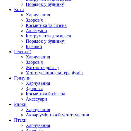
Порядок у будинку
Коти
Харчування
Здоров'я
Косметика та гігієна
Аксесуари
Інструменти для краси
Порядок у будинку
Іграшки
Рептилії
Харчування
Здоров'я
Житло та догляд
Устаткування для тераріумів
Гризуни
Харчування
Здоров'я
Косметика й гігієна
Аксесуари
Рибки
Харчування
Акваріумістика й устаткування
Птахи
Харчування
Здоров'я