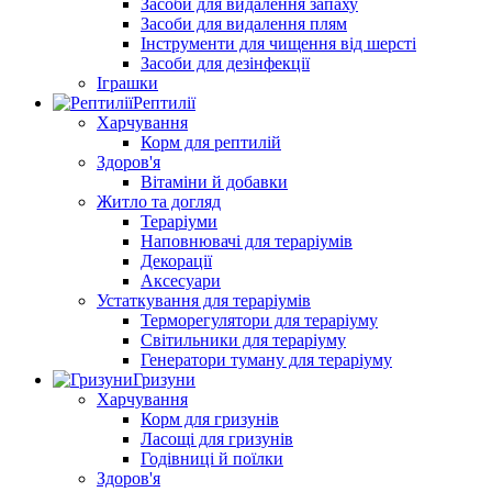
Засоби для видалення запаху
Засоби для видалення плям
Інструменти для чищення від шерсті
Засоби для дезінфекції
Іграшки
Рептилії
Харчування
Корм для рептилій
Здоров'я
Вітаміни й добавки
Житло та догляд
Тераріуми
Наповнювачі для тераріумів
Декорації
Аксесуари
Устаткування для тераріумів
Терморегулятори для тераріуму
Світильники для тераріуму
Генератори туману для тераріуму
Гризуни
Харчування
Корм для гризунів
Ласощі для гризунів
Годівниці й поїлки
Здоров'я