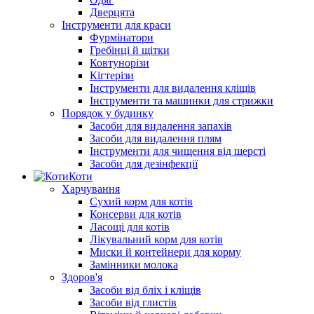
Дверцята
Інструменти для краси
Фурмінатори
Гребінці й щітки
Ковтунорізи
Кігтерізи
Інструменти для видалення кліщів
Інструменти та машинки для стрижки
Порядок у будинку
Засоби для видалення запахів
Засоби для видалення плям
Інструменти для чищення від шерсті
Засоби для дезінфекції
Коти
Харчування
Сухий корм для котів
Консерви для котів
Ласощі для котів
Лікувальний корм для котів
Миски й контейнери для корму
Замінники молока
Здоров'я
Засоби від бліх і кліщів
Засоби від глистів