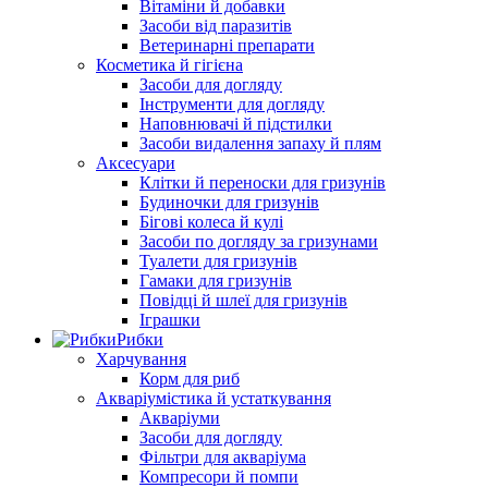
Вітаміни й добавки
Засоби від паразитів
Ветеринарні препарати
Косметика й гігієна
Засоби для догляду
Інструменти для догляду
Наповнювачі й підстилки
Засоби видалення запаху й плям
Аксесуари
Клітки й переноски для гризунів
Будиночки для гризунів
Бігові колеса й кулі
Засоби по догляду за гризунами
Туалети для гризунів
Гамаки для гризунів
Повідці й шлеї для гризунів
Іграшки
Рибки
Харчування
Корм для риб
Акваріумістика й устаткування
Акваріуми
Засоби для догляду
Фільтри для акваріума
Компресори й помпи