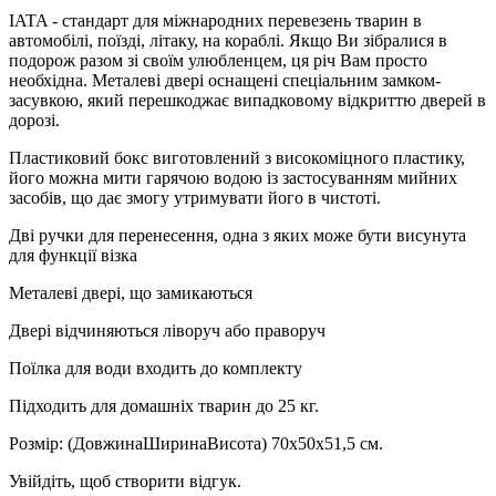
IATA - стандарт для міжнародних перевезень тварин в
автомобілі, поїзді, літаку, на кораблі. Якщо Ви зібралися в
подорож разом зі своїм улюбленцем, ця річ Вам просто
необхідна. Металеві двері оснащені спеціальним замком-
засувкою, який перешкоджає випадковому відкриттю дверей в
дорозі.
Пластиковий бокс виготовлений з високоміцного пластику,
його можна мити гарячою водою із застосуванням мийних
засобів, що дає змогу утримувати його в чистоті.
Дві ручки для перенесення, одна з яких може бути висунута
для функції візка
Металеві двері, що замикаються
Двері відчиняються ліворуч або праворуч
Поїлка для води входить до комплекту
Підходить для домашніх тварин до 25 кг.
Розмір: (ДовжинаШиринаВисота) 70х50х51,5 см.
Увійдіть, щоб створити відгук.