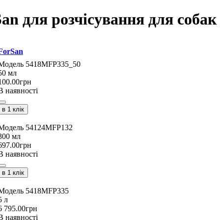
n для розчісування для собак
ForSan
5418MFP335_50
50 мл
100
.
00
грн
В наявності
в 1 клік
54124MFP132
300 мл
697
.
00
грн
В наявності
в 1 клік
5418MFP335
5 л
6 795
.
00
грн
В наявності