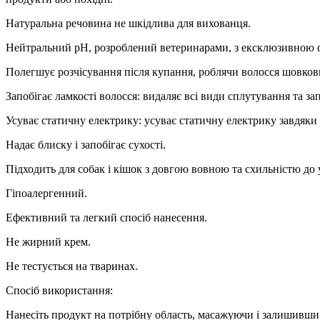
Натуральна речовина не шкідлива для вихованця.
Нейтральний pH, розроблений ветеринарами, з ексклюзивною ф
Полегшує розчісування після купання, роблячи волосся шовков
Запобігає ламкості волосся: видаляє всі види сплутування та зап
Усуває статичну електрику: усуває статичну електрику завдяк
Надає блиску і запобігає сухості.
Підходить для собак і кішок з довгою вовною та схильністю до 
Гіпоалергенний.
Ефективний та легкий спосіб нанесення.
Не жирний крем.
Не тестується на тваринах.
Спосіб використання:
Нанесіть продукт на потрібну область, масажуючи і залишивш