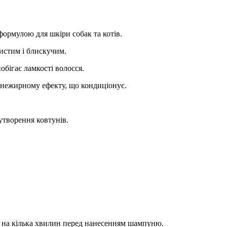
ормулою для шкіри собак та котів.
истим і блискучим.
обігає ламкості волосся.
и нежирному ефекту, що кондиціонує.
утворення ковтунів.
и на кілька хвилин перед нанесенням шампуню.