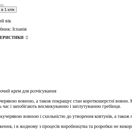
в 1 клік
ий вік
бник:
Іспанія
ТЕРИСТИКИ
 крем для розчісування
черявою вовною, а також покращує стан короткошерстої вовни. К
 час і запобігають висмикуванню і заплутуванню гребінця.
о кучерявою вовною і схильністю до утворення ковтунів, а також
дження, і в жодному з процесів виробництва та розробки не вик