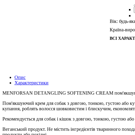
Вік:
будь-як
Країна-виро
ВСІ ХАРАК
Опис
Характеристики
MENFORSAN DETANGLING SOFTENING CREAM пом'якшуючий
Пом'якшуючий крем для собак з довгою, тонкою, густою або ку
купання, роблять волосся шовковистим і блискучим, економлять
Рекомендується для собак і кішок з довгою, тонкою, густою аб
Веганський продукт. Не містить інгредієнтів тваринного похо
продукти або похідні.