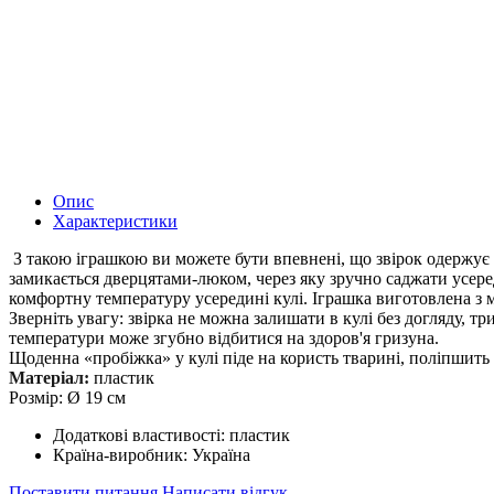
Опис
Характеристики
З такою іграшкою ви можете бути впевнені, що звірок одержує 
замикається дверцятами-люком, через яку зручно саджати усере
комфортну температуру усередині кулі. Іграшка виготовлена з 
Зверніть увагу: звірка не можна залишати в кулі без догляду,
температури може згубно відбитися на здоров'я гризуна.
Щоденна «пробіжка» у кулі піде на користь тварині, поліпшить 
Матеріал:
пластик
Розмір: Ø 19 см
Додаткові властивості:
пластик
Країна-виробник:
Україна
Поставити питання
Написати відгук