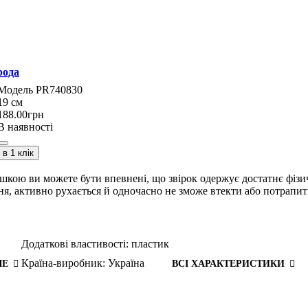
рода
PR740830
19 см
188
.
00
грн
В наявності
в 1 клік
ашкою ви можете бути впевнені, що звірок одержує достатнє фізи
я, активно рухається й одночасно не зможе втекти або потрапит
Додаткові властивості:
пластик
Країна-виробник:
Україна
ШЕ
ВСІ ХАРАКТЕРИСТИКИ