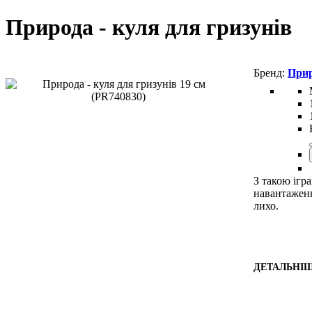
Природа - куля для гризунів
При
З такою ігр
навантаженн
лихо.
ДЕТАЛЬНІ