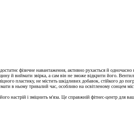
достатнє фізичне навантаження, активно рухається й одночасно 
дину й виймати звірка, а сам він не зможе відкрити його. Венти
міцного пластику, не містить шкідливих добавок, стійкого до по
 тримати в ньому тривалий час, особливо на освітленому сонцем 
його настрій і зміцнить м'яза. Це справжній фітнес-центр для ва