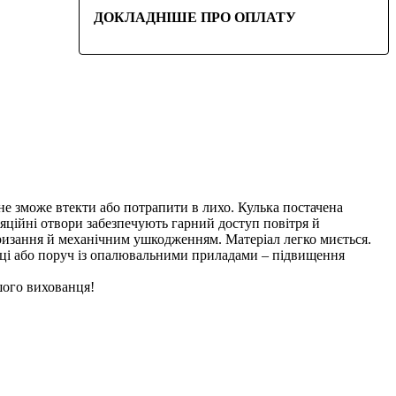
ДОКЛАДНІШЕ ПРО ОПЛАТУ
не зможе втекти або потрапити в лихо. Кулька постачена
ляційні отвори забезпечують гарний доступ повітря й
гризання й механічним ушкодженням. Матеріал легко миється.
місці або поруч із опалювальними приладами – підвищення
шого вихованця!