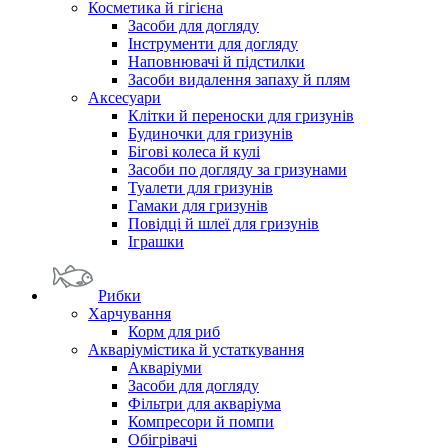
Косметика й гігієна
Засоби для догляду
Інструменти для догляду
Наповнювачі й підстилки
Засоби видалення запаху й плям
Аксесуари
Клітки й переноски для гризунів
Будиночки для гризунів
Бігові колеса й кулі
Засоби по догляду за гризунами
Туалети для гризунів
Гамаки для гризунів
Повідці й шлеї для гризунів
Іграшки
Рибки
Харчування
Корм для риб
Акваріумістика й устаткування
Акваріуми
Засоби для догляду
Фільтри для акваріума
Компресори й помпи
Обігрівачі