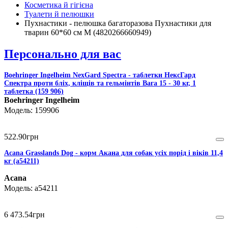
Косметика й гігієна
Туалети й пелюшки
Пухнастики - пелюшка багаторазова Пухнастики для
тварин 60*60 см М (4820266660949)
Персонально для вас
Boehringer Ingelheim NexGard Spectra - таблетки НексГард
Спектра проти бліх, кліщів та гельмінтів Вага 15 - 30 кг, 1
таблетка (159 906)
Boehringer Ingelheim
159906
522
.
90
грн
Acana Grasslands Dog - корм Акана для собак усіх порід і віків 11,4
кг (a54211)
Acana
a54211
6 473
.
54
грн