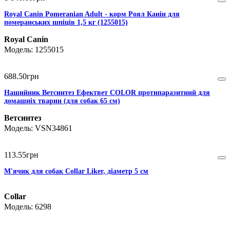
Royal Canin Pomeranian Adult - корм Роял Канін для
померанських шпіців 1,5 кг (1255015)
Royal Canin
1255015
688
.
50
грн
Нашийник Ветсинтез Ефектвет COLOR протипаразитний для
домашніх тварин (для собак 65 см)
Ветсинтез
VSN34861
113
.
55
грн
М'ячик для собак Collar Liker, діаметр 5 см
Collar
6298