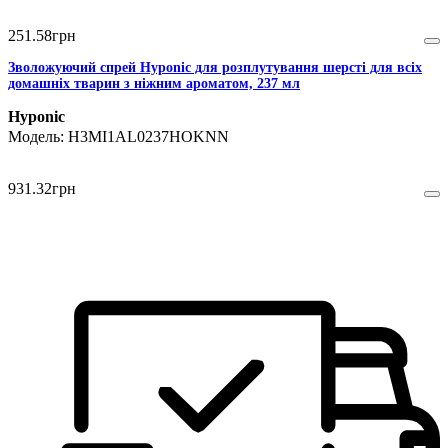
251
.
58
грн
Зволожуючий спрей Hyponic для розплутування шерсті для всіх
домашніх тварин з ніжним ароматом, 237 мл
Hyponic
H3MI1AL0237HOKNN
931
.
32
грн