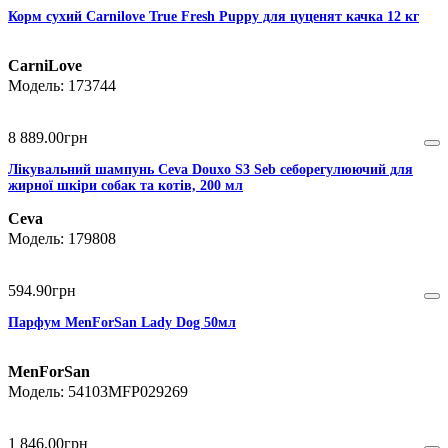
Корм сухий Carnilove True Fresh Puppy для цуценят качка 12 кг
CarniLove
173744
8 889
.
00
грн
Лікувальний шампунь Ceva Douxo S3 Seb себорегулюючий для
жирної шкіри собак та котів, 200 мл
Ceva
179808
594
.
90
грн
Парфум MenForSan Lady Dog 50мл
MenForSan
54103MFP029269
1 846
.
00
грн