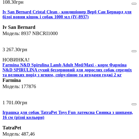
108
.
30
грн
Iv San Bernard Cristal Clean - кондиціонер Верб Сан Бернард для
білої вовни кішок і собак 1000 мл (IV-8937)
Iv San Bernard
8937 NBCRI1000
3 267
.
30
грн
НОВИНКА!
Farmina N&D Spirulina Lamb Adult Med/Maxi - корм Фарміна
N&D SPIRULINA cухий беззерновий для дорослих собак середніх
та великих порід з ягням, спіруліною та ягодами годжі 2 кг
Farmina
177876
1 701
.
00
грн
Іграшка для собак TatraPet Toys Fun латексна Свинка з шипами,
16 см (різні кольори)
TatraPet
487,46