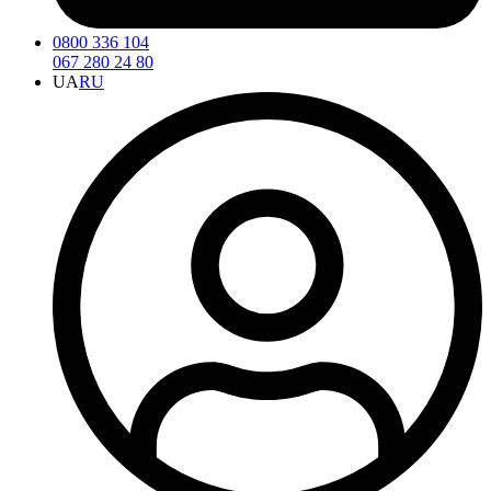
0800 336 104
067 280 24 80
UA
RU