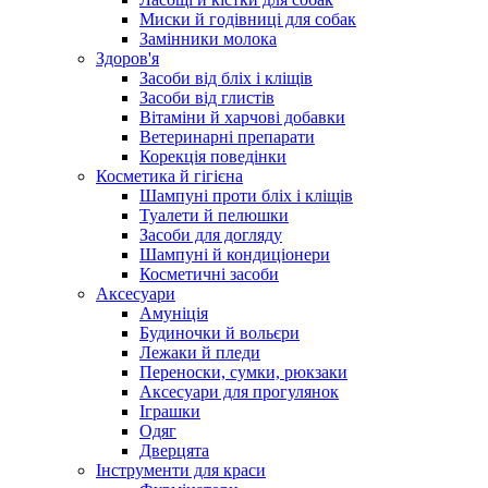
Миски й годівниці для собак
Замінники молока
Здоров'я
Засоби від бліх і кліщів
Засоби від глистів
Вітаміни й харчові добавки
Ветеринарні препарати
Корекція поведінки
Косметика й гігієна
Шампуні проти бліх і кліщів
Туалети й пелюшки
Засоби для догляду
Шампуні й кондиціонери
Косметичні засоби
Аксесуари
Амуніція
Будиночки й вольєри
Лежаки й пледи
Переноски, сумки, рюкзаки
Аксесуари для прогулянок
Іграшки
Одяг
Дверцята
Інструменти для краси