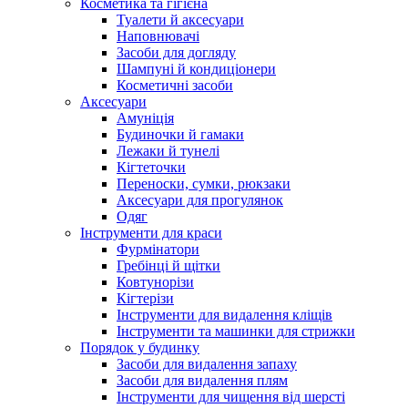
Косметика та гігієна
Туалети й аксесуари
Наповнювачі
Засоби для догляду
Шампуні й кондиціонери
Косметичні засоби
Аксесуари
Амуніція
Будиночки й гамаки
Лежаки й тунелі
Кігтеточки
Переноски, сумки, рюкзаки
Аксесуари для прогулянок
Одяг
Інструменти для краси
Фурмінатори
Гребінці й щітки
Ковтунорізи
Кігтерізи
Інструменти для видалення кліщів
Інструменти та машинки для стрижки
Порядок у будинку
Засоби для видалення запаху
Засоби для видалення плям
Інструменти для чищення від шерсті