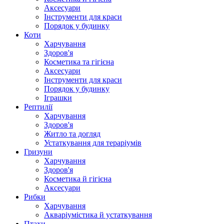
Аксесуари
Інструменти для краси
Порядок у будинку
Коти
Харчування
Здоров'я
Косметика та гігієна
Аксесуари
Інструменти для краси
Порядок у будинку
Іграшки
Рептилії
Харчування
Здоров'я
Житло та догляд
Устаткування для тераріумів
Гризуни
Харчування
Здоров'я
Косметика й гігієна
Аксесуари
Рибки
Харчування
Акваріумістика й устаткування
Птахи