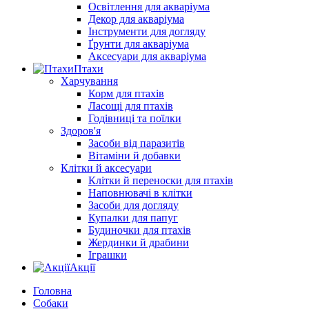
Освітлення для акваріума
Декор для акваріума
Інструменти для догляду
Ґрунти для акваріума
Аксесуари для акваріума
Птахи
Харчування
Корм для птахів
Ласощі для птахів
Годівниці та поїлки
Здоров'я
Засоби від паразитів
Вітаміни й добавки
Клітки й аксесуари
Клітки й переноски для птахів
Наповнювачі в клітки
Засоби для догляду
Купалки для папуг
Будиночки для птахів
Жердинки й драбини
Іграшки
Акції
Головна
Собаки