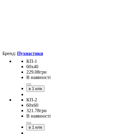
Пухнастики
КП-1
60х40
229
.
08
грн
В наявності
в 1 клік
КП-2
60х60
321
.
78
грн
В наявності
в 1 клік