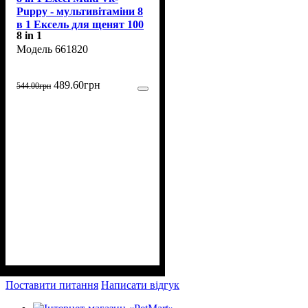
Puppy - мультивітаміни 8
в 1 Ексель для щенят 100
8 in 1
табл (661820)
661820
489
.
60
грн
544
.
00
грн
Поставити питання
Написати відгук