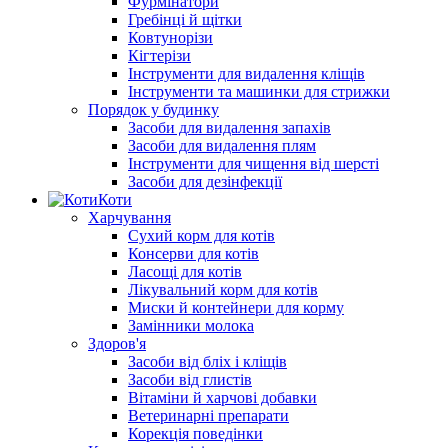
Фурмінатори
Гребінці й щітки
Ковтунорізи
Кігтерізи
Інструменти для видалення кліщів
Інструменти та машинки для стрижки
Порядок у будинку
Засоби для видалення запахів
Засоби для видалення плям
Інструменти для чищення від шерсті
Засоби для дезінфекції
Коти
Харчування
Сухий корм для котів
Консерви для котів
Ласощі для котів
Лікувальний корм для котів
Миски й контейнери для корму
Замінники молока
Здоров'я
Засоби від бліх і кліщів
Засоби від глистів
Вітаміни й харчові добавки
Ветеринарні препарати
Корекція поведінки