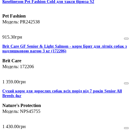
Комбінезон Pet Fashion Cold для такси бірюза S2
Pet Fashion
PR242538
915
.
30
грн
Brit Care GF Senior & Light Salmon - корм Брит для літніх собак з
надлишковою вагою 3 кг (172206)
Brit Care
172206
1 359
.
00
грн
Сухий корм для дорослих собак всіх порід від 7 років Senior All
Breeds 4кг
Nature's Protection
NPS45755
1 430
.
00
грн