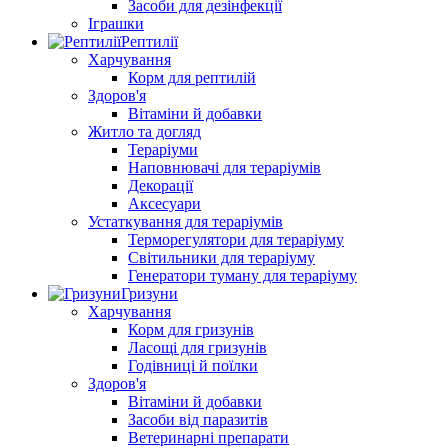
Засоби для дезінфекції
Іграшки
Рептилії
Харчування
Корм для рептилій
Здоров'я
Вітаміни й добавки
Житло та догляд
Тераріуми
Наповнювачі для тераріумів
Декорації
Аксесуари
Устаткування для тераріумів
Терморегулятори для тераріуму
Світильники для тераріуму
Генератори туману для тераріуму
Гризуни
Харчування
Корм для гризунів
Ласощі для гризунів
Годівниці й поїлки
Здоров'я
Вітаміни й добавки
Засоби від паразитів
Ветеринарні препарати