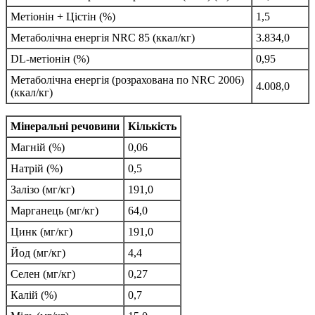
Метіонін + Цістін (%)
1,5
Метаболічна енергія NRC 85 (ккал/кг)
3.834,0
DL-метіонін (%)
0,95
Метаболічна енергія (розрахована по NRC 2006)
4.008,0
(ккал/кг)
Мінеральні речовини
Кількість
Магній (%)
0,06
Натрій (%)
0,5
Залізо (мг/кг)
191,0
Марганець (мг/кг)
64,0
Цинк (мг/кг)
191,0
Йод (мг/кг)
4,4
Ceлeн (мг/кг)
0,27
Калій (%)
0,7