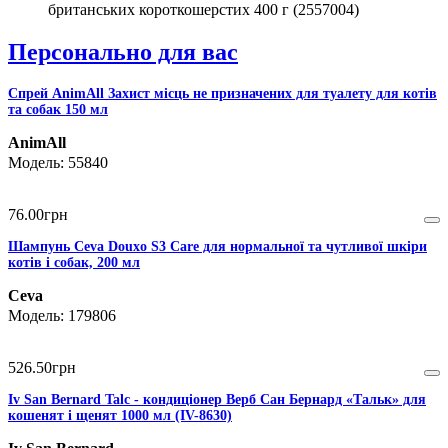
британських короткошерстих 400 г (2557004)
Персонально для вас
Спрей AnimAll Захист місць не призначених для туалету для котів
та собак 150 мл
AnimAll
55840
76
.
00
грн
Шампунь Ceva Douxo S3 Care для нормальної та чутливої шкіри
котів і собак, 200 мл
Ceva
179806
526
.
50
грн
Iv San Bernard Talc - кондиціонер Верб Сан Бернард «Тальк» для
кошенят і щенят 1000 мл (IV-8630)