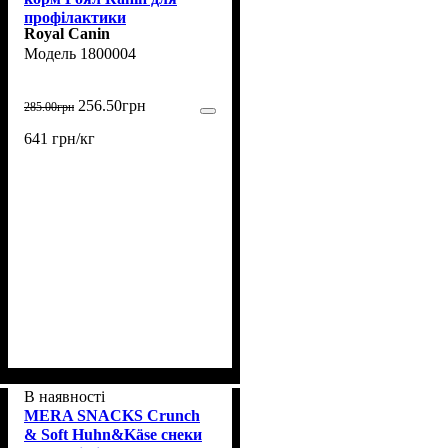
профілактики
Royal Canin
сечокам'яної хвороби 400
1800004
г (1800004)
256
.
50
грн
285
.
00
грн
641 грн/кг
В наявності
MERA SNACKS Crunch
& Soft Huhn&Käse снеки