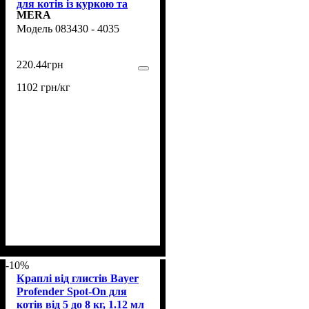
для котів із куркою та
MERA
сиром, 200 гр
083430 - 4035
220
.
44
грн
1102 грн/кг
-10%
Краплі від глистів Bayer
Profender Spot-On для
котів від 5 до 8 кг, 1.12 мл