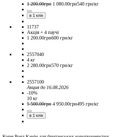
1 200
.
00
грн
1 080
.
00
грн
540 грн/кг
в 1 клік
11737
Акція
+ 4 паучі
1 200
.
00
грн
600 грн/кг
2557040
4 кг
2 280
.
00
грн
570 грн/кг
2557100
Акция до 16.08.2026
-10%
10 кг
5 500
.
00
грн
4 950
.
00
грн
495 грн/кг
в 1 клік
Корм Роял Канін для британських короткошерстих.