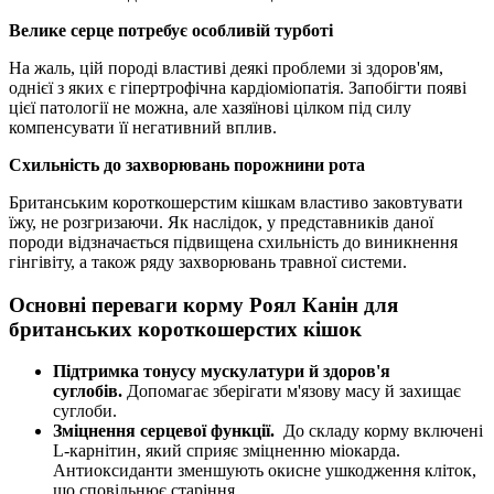
Велике серце потребує особливій турботі
На жаль, цій породі властиві деякі проблеми зі здоров'ям,
однієї з яких є гіпертрофічна кардіоміопатія. Запобігти появі
цієї патології не можна, але хазяїнові цілком під силу
компенсувати її негативний вплив.
Схильність до захворювань порожнини рота
Британським короткошерстим кішкам властиво заковтувати
їжу, не розгризаючи. Як наслідок, у представників даної
породи відзначається підвищена схильність до виникнення
гінгівіту, а також ряду захворювань травної системи.
Основні переваги корму Роял Канін для
британських короткошерстих кішок
Підтримка тонусу мускулатури й здоров'я
суглобів.
Допомагає зберігати м'язову масу й захищає
суглоби.
Зміцнення серцевої функції.
До складу корму включені
L-карнітин, який сприяє зміцненню міокарда.
Антиоксиданти зменшують окисне ушкодження кліток,
що сповільнює старіння.