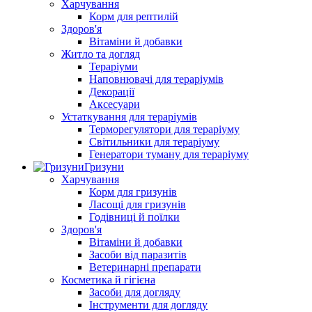
Харчування
Корм для рептилій
Здоров'я
Вітаміни й добавки
Житло та догляд
Тераріуми
Наповнювачі для тераріумів
Декорації
Аксесуари
Устаткування для тераріумів
Терморегулятори для тераріуму
Світильники для тераріуму
Генератори туману для тераріуму
Гризуни
Харчування
Корм для гризунів
Ласощі для гризунів
Годівниці й поїлки
Здоров'я
Вітаміни й добавки
Засоби від паразитів
Ветеринарні препарати
Косметика й гігієна
Засоби для догляду
Інструменти для догляду