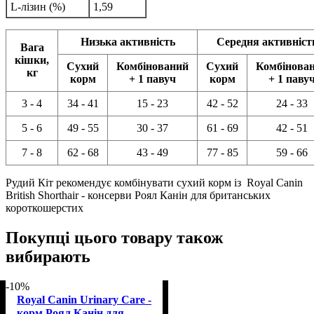
L-лізин (%)
1,59
Низька активність
Середня активніст
Вага
кішки,
Сухий
Комбінований
Сухий
Комбінова
кг
корм
+ 1 павуч
корм
+ 1 паву
3 - 4
34 - 41
15 - 23
42 - 52
24 - 33
5 - 6
49 - 55
30 - 37
61 - 69
42 - 51
7 - 8
62 - 68
43 - 49
77 - 85
59 - 66
Рудий Кіт рекомендує комбінувати сухий корм із Royal Canin
British Shorthair - консерви Роял Канін для британських
короткошерстих
Покупці цього товару також
вибирають
-10%
Royal Canin Urinary Care -
корм Роял Канін для