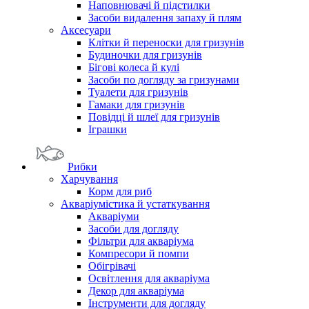
Наповнювачі й підстилки
Засоби видалення запаху й плям
Аксесуари
Клітки й переноски для гризунів
Будиночки для гризунів
Бігові колеса й кулі
Засоби по догляду за гризунами
Туалети для гризунів
Гамаки для гризунів
Повідці й шлеї для гризунів
Іграшки
Рибки
Харчування
Корм для риб
Акваріумістика й устаткування
Акваріуми
Засоби для догляду
Фільтри для акваріума
Компресори й помпи
Обігрівачі
Освітлення для акваріума
Декор для акваріума
Інструменти для догляду