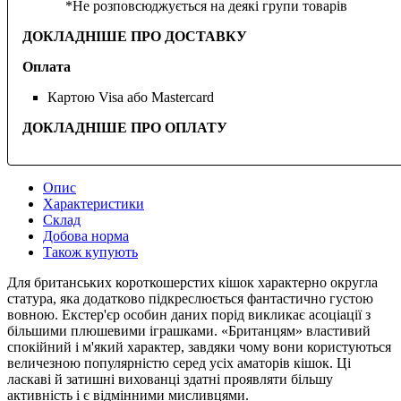
*Не розповсюджується на деякі групи товарів
ДОКЛАДНІШЕ ПРО ДОСТАВКУ
Оплата
Картою Visa або Mastercard
ДОКЛАДНІШЕ ПРО ОПЛАТУ
Опис
Характеристики
Склад
Добова норма
Також купують
Для британських короткошерстих кішок характерно округла
статура, яка додатково підкреслюється фантастично густою
вовною. Екстер'єр особин даних порід викликає асоціації з
більшими плюшевими іграшками. «Британцям» властивий
спокійний і м'який характер, завдяки чому вони користуються
величезною популярністю серед усіх аматорів кішок. Ці
ласкаві й затишні вихованці здатні проявляти більшу
активність і є відмінними мисливцями.