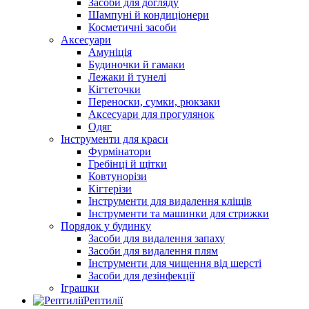
Засоби для догляду
Шампуні й кондиціонери
Косметичні засоби
Аксесуари
Амуніція
Будиночки й гамаки
Лежаки й тунелі
Кігтеточки
Переноски, сумки, рюкзаки
Аксесуари для прогулянок
Одяг
Інструменти для краси
Фурмінатори
Гребінці й щітки
Ковтунорізи
Кігтерізи
Інструменти для видалення кліщів
Інструменти та машинки для стрижки
Порядок у будинку
Засоби для видалення запаху
Засоби для видалення плям
Інструменти для чищення від шерсті
Засоби для дезінфекції
Іграшки
Рептилії