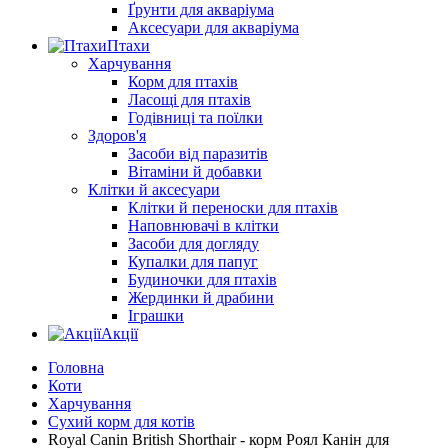
Ґрунти для акваріума
Аксесуари для акваріума
Птахи
Харчування
Корм для птахів
Ласощі для птахів
Годівниці та поїлки
Здоров'я
Засоби від паразитів
Вітаміни й добавки
Клітки й аксесуари
Клітки й переноски для птахів
Наповнювачі в клітки
Засоби для догляду
Купалки для папуг
Будиночки для птахів
Жердинки й драбини
Іграшки
Акції
Головна
Коти
Харчування
Сухий корм для котів
Royal Canin British Shorthair - корм Роял Канін для