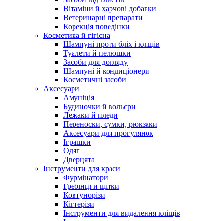
Вітаміни й харчові добавки
Ветеринарні препарати
Корекція поведінки
Косметика й гігієна
Шампуні проти бліх і кліщів
Туалети й пелюшки
Засоби для догляду
Шампуні й кондиціонери
Косметичні засоби
Аксесуари
Амуніція
Будиночки й вольєри
Лежаки й пледи
Переноски, сумки, рюкзаки
Аксесуари для прогулянок
Іграшки
Одяг
Дверцята
Інструменти для краси
Фурмінатори
Гребінці й щітки
Ковтунорізи
Кігтерізи
Інструменти для видалення кліщів