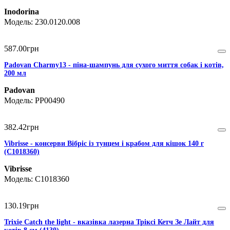
Inodorina
230.0120.008
587
.
00
грн
Padovan Charmy13 - піна-шампунь для сухого миття собак і котів,
200 мл
Padovan
PP00490
382
.
42
грн
Vibrisse - консерви Вібріс із тунцем і крабом для кішок 140 г
(C1018360)
Vibrisse
C1018360
130
.
19
грн
Trixie Catch the light - вказівка лазерна Тріксі Кетч Зе Лайт для