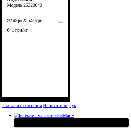
образования зубного
25320040
налета у кошек 400 г
(25320040)
256
.
50
грн
285
.
00
грн
641 грн/кг
Поставити питання
Написати відгук