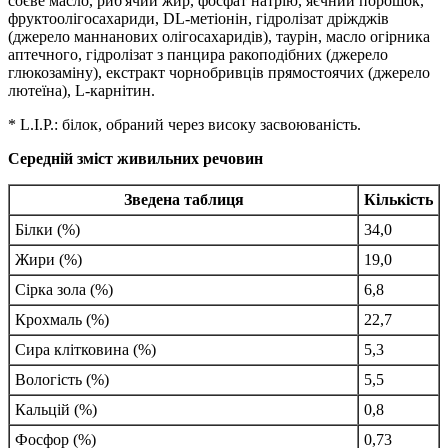
соєве масло, риб'ячий жир, фосфат натрію, яєчний порошок,
фруктоолігосахариди, DL-метіонін, гідролізат дріжджів
(джерело маннанових олігосахаридів), таурін, масло огірника
аптечного, гідролізат з панцира ракоподібних (джерело
глюкозаміну), екстракт чорнобривців прямостоячих (джерело
лютеїна), L-карнітин.
* L.I.P.: білок, обраний через високу засвоюваність.
Середній зміст живильних речовин
Зведена таблиця
Кількість
Білки (%)
34,0
Жири (%)
19,0
Cірка зола (%)
6,8
Крохмаль (%)
22,7
Сира клітковина (%)
5,3
Вологість (%)
5,5
Кальцій (%)
0,8
Фосфор (%)
0,73