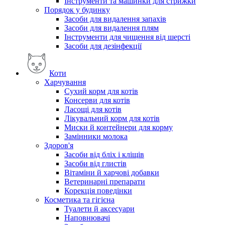
Інструменти та машинки для стрижки
Порядок у будинку
Засоби для видалення запахів
Засоби для видалення плям
Інструменти для чищення від шерсті
Засоби для дезінфекції
Коти
Харчування
Сухий корм для котів
Консерви для котів
Ласощі для котів
Лікувальний корм для котів
Миски й контейнери для корму
Замінники молока
Здоров'я
Засоби від бліх і кліщів
Засоби від глистів
Вітаміни й харчові добавки
Ветеринарні препарати
Корекція поведінки
Косметика та гігієна
Туалети й аксесуари
Наповнювачі