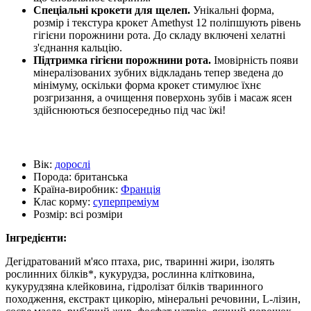
Спеціальні крокети для щелеп.
Унікальні форма,
розмір і текстура крокет Amethyst 12 поліпшують рівень
гігієни порожнини рота. До складу включені хелатні
з'єднання кальцію.
Підтримка гігієни порожнини рота.
Імовірність появи
мінералізованих зубних відкладань тепер зведена до
мінімуму, оскільки форма крокет стимулює їхнє
розгризання, а очищення поверхонь зубів і масаж ясен
здійснюються безпосередньо під час їжі!
Вік:
дорослі
Порода:
британська
Країна-виробник:
Франція
Клас корму:
суперпреміум
Розмір:
всі розміри
Інгредієнти:
Дегідратований м'ясо птаха, рис, тваринні жири, ізолять
рослинних білків*, кукурудза, рослинна клітковина,
кукурудзяна клейковина, гідролізат білків тваринного
походження, екстракт цикорію, мінеральні речовини, L-лізин,