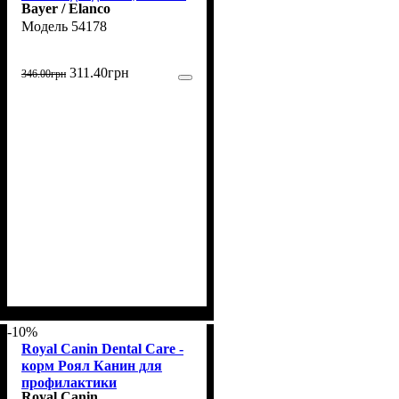
Bayer / Elanco
1 пипетка
54178
311
.
40
грн
346
.
00
грн
-10%
Royal Canin Dental Care -
корм Роял Канин для
профилактики
Royal Canin