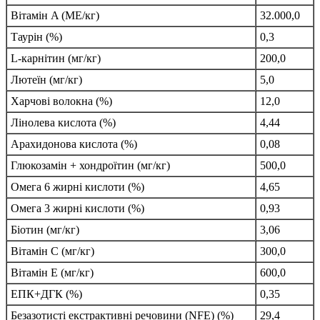
Вітамін A (МЕ/кг)
32.000,0
Таурін (%)
0,3
L-карнітин (мг/кг)
200,0
Лютеїн (мг/кг)
5,0
Харчові волокна (%)
12,0
Лінолева кислота (%)
4,44
Арахидонова кислота (%)
0,08
Глюкозамін + хондроїтин (мг/кг)
500,0
Омега 6 жирні кислоти (%)
4,65
Омега 3 жирні кислоти (%)
0,93
Біотин (мг/кг)
3,06
Вітамін C (мг/кг)
300,0
Вітамін E (мг/кг)
600,0
ЕПК+ДГК (%)
0,35
Безазотисті екстрактивні речовини (NFE) (%)
29,4