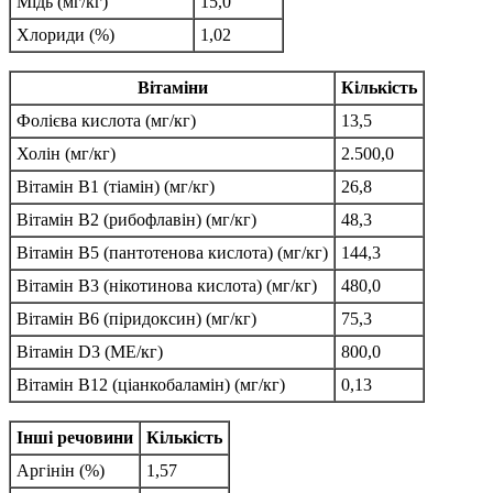
Мідь (мг/кг)
15,0
Хлориди (%)
1,02
Вітаміни
Кількість
Фолієва кислота (мг/кг)
13,5
Холін (мг/кг)
2.500,0
Вітамін B1 (тіамін) (мг/кг)
26,8
Вітамін B2 (рибофлавін) (мг/кг)
48,3
Вітамін B5 (пантотенова кислота) (мг/кг)
144,3
Вітамін B3 (нікотинова кислота) (мг/кг)
480,0
Вітамін B6 (піридоксин) (мг/кг)
75,3
Вітамін D3 (МЕ/кг)
800,0
Вітамін B12 (ціанкобаламін) (мг/кг)
0,13
Інші речовини
Кількість
Аргінін (%)
1,57