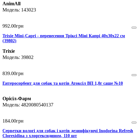
AnimAll
143023
992
.
00
грн
Trixie Mini-Capri - перенесення Тріксі Міні Капрі 40х30х22 см
(39802)
Trixie
39802
839
.
00
грн
Ентеросорбент для собак та котів Атоксіл ВП 1,0г саше №10
Орісіл-Фарм
4820080540137
184
.
00
грн
Серветки вологі для собак і котів дезинфікуючі Inodorina Refresh
Clorexidina з хлоргексидином, 110 шт