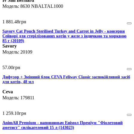
Iv San Bernard
8630 NBALTAL1000
1 881
.
48
грн
Savory Cat Pouch Sterilised Turkey and Carrot in Jelly - консерви
Сейворі для стерілізованих котів у желе з індичкою та морквою
85 г (20109)
Savory
20109
57
.
00
грн
Дифузор + Змінний блок CEVA Feliway Classic заспокійливий засіб
для котів, 48 мл
Ceva
179811
1 259
.
10
грн
AnimAll Premium - наповнювач Енімол Преміум "Фіолетовий
аметист" силікагелевий 15 л (143023)