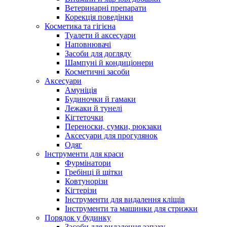
Ветеринарні препарати
Корекція поведінки
Косметика та гігієна
Туалети й аксесуари
Наповнювачі
Засоби для догляду
Шампуні й кондиціонери
Косметичні засоби
Аксесуари
Амуніція
Будиночки й гамаки
Лежаки й тунелі
Кігтеточки
Переноски, сумки, рюкзаки
Аксесуари для прогулянок
Одяг
Інструменти для краси
Фурмінатори
Гребінці й щітки
Ковтунорізи
Кігтерізи
Інструменти для видалення кліщів
Інструменти та машинки для стрижки
Порядок у будинку
Засоби для видалення запаху