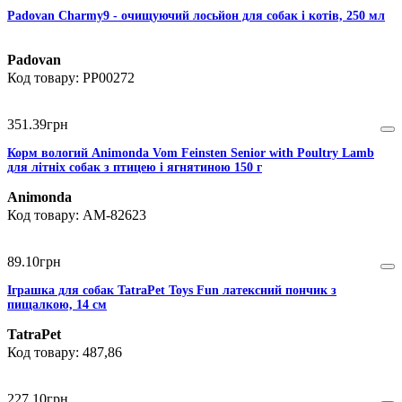
Padovan Charmy9 - очищуючий лосьйон для собак і котів, 250 мл
Padovan
PP00272
351
.
39
грн
Корм вологий Animonda Vom Feinsten Senior with Poultry Lamb
для літніх собак з птицею і ягнятиною 150 г
Animonda
AM-82623
89
.
10
грн
Іграшка для собак TatraPet Toys Fun латексний пончик з
пищалкою, 14 см
TatraPet
487,86
227
.
10
грн