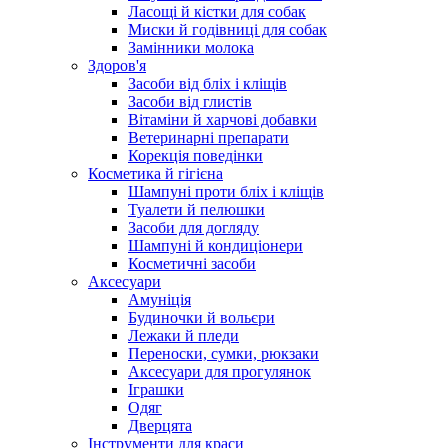
Ласощі й кістки для собак
Миски й годівниці для собак
Замінники молока
Здоров'я
Засоби від бліх і кліщів
Засоби від глистів
Вітаміни й харчові добавки
Ветеринарні препарати
Корекція поведінки
Косметика й гігієна
Шампуні проти бліх і кліщів
Туалети й пелюшки
Засоби для догляду
Шампуні й кондиціонери
Косметичні засоби
Аксесуари
Амуніція
Будиночки й вольєри
Лежаки й пледи
Переноски, сумки, рюкзаки
Аксесуари для прогулянок
Іграшки
Одяг
Дверцята
Інструменти для краси