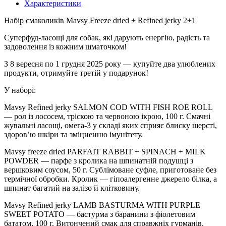
Характеристики
Набір смаколиків Mavsy Freeze dried + Refined jerky 2+1
Суперфуд-ласощі для собак, які дарують енергію, радість та
задоволення із кожним шматочком!
З 8 вересня по 1 грудня 2025 року — купуйте два улюблених
продукти, отримуйте третій у подарунок!
У наборі:
Mavsy Refined jerky SALMON COD WITH FISH ROE ROLL
— рол із лососем, тріскою та червоною ікрою, 100 г. Смачні
жувальні ласощі, омега-3 у складі яких сприяє блиску шерсті,
здоров’ю шкіри та зміцненню імунітету.
Mavsy freeze dried PARFAIT RABBIT + SPINACH + MILK
POWDER — парфе з кролика на шпинатній подушці з
вершковим соусом, 50 г. Сублімоване суфле, приготоване без
термічної обробки. Кролик — гіпоалергенне джерело білка, а
шпинат багатий на залізо й клітковину.
Mavsy Refined jerky LAMB BASTURMA WITH PURPLE
SWEET POTATO — бастурма з баранини з фіолетовим
бататом, 100 г. Витончений смак для справжніх гурманів.