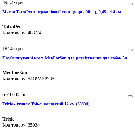
493
.
27
грн
Миска TatraPet з нержавіючої сталі (чорна/біла), 0,45л /14 см
TatraPet
483,74
184
.
62
грн
Пом'якшуючий крем MenForSan для розчісування для собак 5л
MenForSan
5418MFP335
6 795
.
00
грн
Trixie - їжачок Тріксі кошлатий 12 см (35934)
Trixie
35934