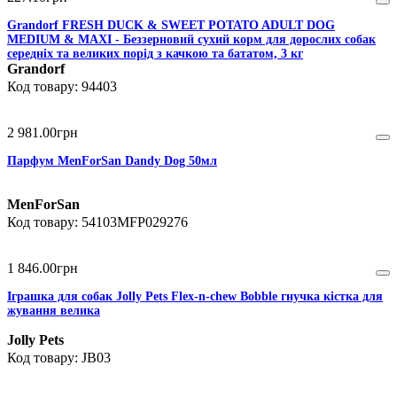
Grandorf FRESH DUCK & SWEET POTATO ADULT DOG
MEDIUM & MAXI - Беззерновий сухий корм для дорослих собак
середніх та великих порід з качкою та бататом, 3 кг
Grandorf
94403
2 981
.
00
грн
Парфум MenForSan Dandy Dog 50мл
MenForSan
54103MFP029276
1 846
.
00
грн
Іграшка для собак Jolly Pets Flex-n-chew Bobble гнучка кістка для
жування велика
Jolly Pets
JB03