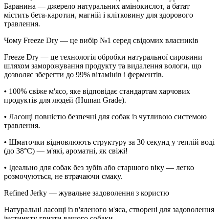
Баранина — джерело натуральних амінокислот, а батат
містить бета-каротин, магній і клітковину для здорового
травлення.
Чому Freeze Dry — це вибір №1 серед свідомих власників
Freeze Dry — це технологія обробки натуральної сировини
шляхом заморожування продукту та видалення вологи, що
дозволяє зберегти до 99% вітамінів і ферментів.
• 100% свіже м'ясо, яке відповідає стандартам харчових
продуктів для людей (Human Grade).
• Ласощі повністю безпечні для собак із чутливою системою
травлення.
• Шматочки відновлюють структуру за 30 секунд у теплій воді
(до 38°C) — м'які, ароматні, як свіжі!
• Ідеально для собак без зубів або старшого віку — легко
розмочуються, не втрачаючи смаку.
Refined Jerky — жувальне задоволення з користю
Натуральні ласощі із в'яленого м'яса, створені для задоволення
інстинкту гризти вашого собаки.