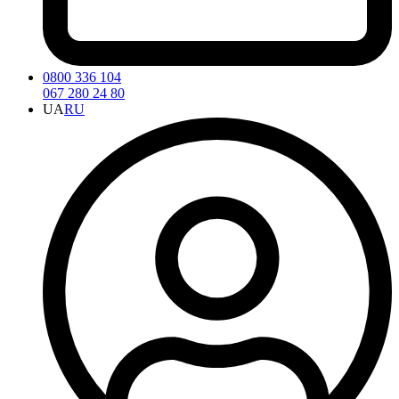
0800 336 104
067 280 24 80
UA
RU