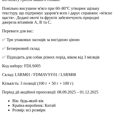
Повільно висушене м'ясо при 60–80°C утворює щільну
текстуру, що підтримує здоров'я ясен і дарує справжнє «м'ясне
щастя». Додані овочі та фрукти забезпечують природні
джерела вітамінів A, B та C.
Переваги для вас:
✅ Три упаковки ласощів за вигідною ціною
✅ Беззерновий склад
✅ Підходить для собак різних порід, віком від 3 місяців
Код набору: FDLS005
Склад: LSRM01 / FDMAVSY01 / LSRM08
Кількість: 3 позиції (100 г + 50 г + 100 г)
Період дії акційної пропозиції: 08.09.2025 – 01.12.2025
Вік:
будь-який вік
Країна-виробник:
Китай
Розмір:
всі розміри