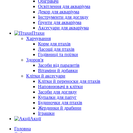
Обігрівачі
Освітлення для акваріума
Декор для акваріума
Інструменти для догляду
Ґрунти для акваріума
Аксесуари для акваріума
Птахи
Харчування
Корм для птахів
Ласощі для птахів
Годівниці та поїлки
Здоров'я
Засоби від паразитів
Вітаміни й добавки
Клітки й аксесуари
Клітки й переноски для птахів
Наповнювачі в клітки
Засоби для догляду
Купалки для папуг
Будиночки для птахів
Жердинки й драбини
Іграшки
Акції
Головна