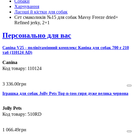
Собаки
Харчування
Ласощі й кістки для собак
Сет смаколиків №15 для собак Mavsy Freeze dried+
Refined jerky, 2+1
Персонально для вас
Canina V25 - полівітамінний комплекс Каніна для собак 700 г 210
таб (110124 AD)
Canina
110124
3 336
.
00
грн
Іграшка для собак Jolly Pets Tug-n-toss гиря дуже велика червона
Jolly Pets
510RD
1 066
.
49
грн