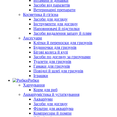
Вітаміни й добавки
Засоби від паразитів
Ветеринарні препарати
Косметика й гігієна
Засоби для догляду
Інструменти для догляду
Наповнювачі й підстилки
Засоби видалення запаху й плям
Аксесуари
Клітки й переноски для гризунів
Будиночки для гризунів
Бігові колеса й кулі
Засоби по догляду за гризунами
Туалети для гризунів
Гамаки для гризунів
Повідці й шлеї для гризунів
Іграшки
Рибки
Харчування
Корм для риб
Акваріумістика й устаткування
Акваріуми
Засоби для догляду
Фільтри для акваріума
Компресори й помпи