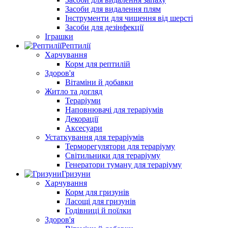
Засоби для видалення плям
Інструменти для чищення від шерсті
Засоби для дезінфекції
Іграшки
Рептилії
Харчування
Корм для рептилій
Здоров'я
Вітаміни й добавки
Житло та догляд
Тераріуми
Наповнювачі для тераріумів
Декорації
Аксесуари
Устаткування для тераріумів
Терморегулятори для тераріуму
Світильники для тераріуму
Генератори туману для тераріуму
Гризуни
Харчування
Корм для гризунів
Ласощі для гризунів
Годівниці й поїлки
Здоров'я