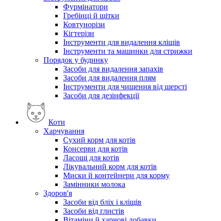
Фурмінатори
Гребінці й щітки
Ковтунорізи
Кігтерізи
Інструменти для видалення кліщів
Інструменти та машинки для стрижки
Порядок у будинку
Засоби для видалення запахів
Засоби для видалення плям
Інструменти для чищення від шерсті
Засоби для дезінфекції
Коти
Харчування
Сухий корм для котів
Консерви для котів
Ласощі для котів
Лікувальний корм для котів
Миски й контейнери для корму
Замінники молока
Здоров'я
Засоби від бліх і кліщів
Засоби від глистів
Вітаміни й харчові добавки