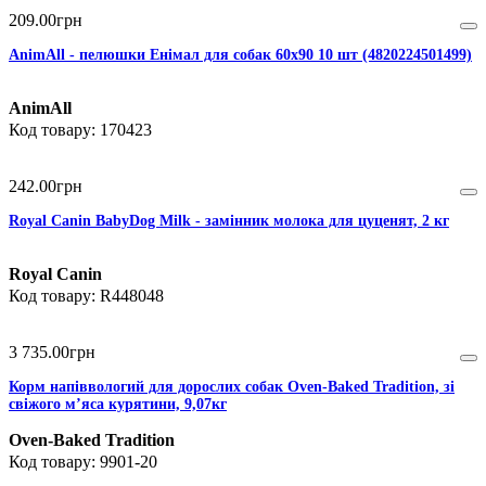
209
.
00
грн
AnimAll - пелюшки Енімал для собак 60х90 10 шт (4820224501499)
AnimAll
170423
242
.
00
грн
Royal Canin BabyDog Milk - замінник молока для цуценят, 2 кг
Royal Canin
R448048
3 735
.
00
грн
Корм напіввологий для дорослих собак Oven-Baked Tradition, зі
свіжого м’яса курятини, 9,07кг
Oven-Baked Tradition
9901-20