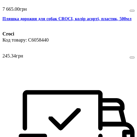
7 665
.
00
грн
Пляшка дорожня для собак CROCI, колір асорті, пластик, 500мл
Croci
C6058440
245
.
34
грн