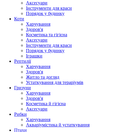
Аксесуари
Інструменти для краси
Порядок у будинку
Коти
Харчування
Здоров'я
Косметика та гігієна
Аксесуари
Інструменти для краси
Порядок у будинку
Іграшки
Рептилії
Харчування
Здоров'я
Житло та догляд
Устаткування для тераріумів
Гризуни
Харчування
Здоров'я
Косметика й гігієна
Аксесуари
Рибки
Харчування
Акваріумістика й устаткування
Птахи